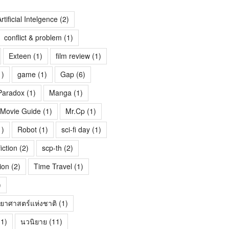
rtificial Intelgence
(2)
conflict & problem
(1)
Exteen
(1)
film review
(1)
1)
game
(1)
Gap
(6)
Paradox
(1)
Manga
(1)
Movie Guide
(1)
Mr.Cp
(1)
1)
Robot
(1)
sci-fi day
(1)
fiction
(2)
scp-th
(2)
ion
(2)
Time Travel
(1)
)
ทยาศาสตร์แห่งชาติ
(1)
1)
นวนิยาย
(11)