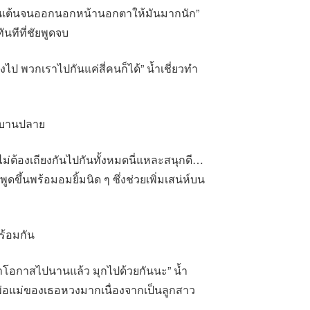
ตื่นเต้นจนออกนอกหน้านอกตาให้มันมากนัก”
ันทีที่ชัยพูดจบ
งไป พวกเราไปกันแค่สี่คนก็ได้” น้ำเชี่ยวทำ
จะบานปลาย
 ไม่ต้องเถียงกันไปกันทั้งหมดนี่แหละสนุกดี…
ขึ้นพร้อมอมยิ้มนิด ๆ ซึ่งช่วยเพิ่มเสน่ห์บน
ร้อมกัน
าโอกาสไปนานแล้ว มุกไปด้วยกันนะ” น้ำ
ว่าพ่อแม่ของเธอหวงมากเนื่องจากเป็นลูกสาว