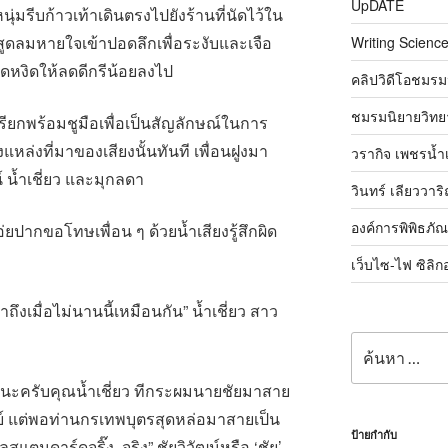
UpDATE
ยหนุ่มรีบก้าวเท้าเดินตรงไปยังร้านที่นัดไว้ใน
จะสูดลมหายใจเข้าปอดลึกเพื่อระงับและเจือ
Writing Science
ดหงิดให้ลดดีกรีน้อยลงไป
คลิปวิดีโอชมรม
ชมรมนิยายวิทยา
องเรียกพร้อมชูมือเพื่อเป็นสัญลักษณ์ในการ
หล่งที่มาของเสียงนั้นทันที เพื่อนฝูงมา
วรากิจ เพชรน้ำ
์ น้ำเชี่ยว และมุกลดา
วินทร์ เลียววาร
องค์การพิพิธภั
ยปากขอโทษเพื่อน ๆ ด้วยน้ำเสียงรู้สึกผิด
เว็บไซ-ไฟ ซิลิก
ถึงเมื่อไม่นานนี้เหมือนกัน” น้ำเชี่ยว สาว
ค้นหา:
นะครับคุณน้ำเชี่ยว ทีกระผมนายชัยมาสาย
ย์ แต่พอท่านกรเทพบุตรสุดหล่อมาสายเป็น
ป้ายกำกับ
ลสแตนดาร์ดจริ๊ง..จริง” ชัยวิวัฒน์หรือ ‘ชัย’