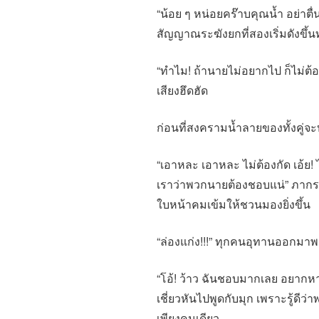
“น้อย ๆ หน่อยคร๊าบคุณน้ำ อย่า
สัญญาณระฆังยกที่สองเริ่มดังขึ้นท
“ทำไม! ถ้านายไม่อยากไป ก็ไม่ต้อ
เสียงฮึดฮัด
ก่อนที่สงครามน้ำลายของทั้งคู่
“เอาหละ เอาหละ ไม่ต้องกัด เอ้ย!
เราว่าพวกนายต้องชอบแน่” ภากรพูด
ใบหน้าคมเข้มให้ชวนมองยิ่งขึ้น
“ล่องแก่ง!!!” ทุกคนอุทานออกมาพ
“โอ้! ว้าว ฉันชอบมากเลย อยากห
เชี่ยวหันไปพูดกับมุก เพราะรู้ดี
เพียงคนเดียว