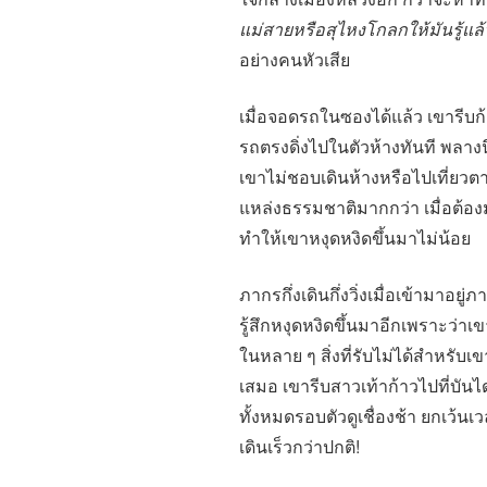
แม่สายหรือสุไหงโกลกให้มันรู้แล้
อย่างคนหัวเสีย
เมื่อจอดรถในซองได้แล้ว เขารี
รถตรงดิ่งไปในตัวห้างทันที พลางนึ
เขาไม่ชอบเดินห้างหรือไปเที่ยวต
แหล่งธรรมชาติมากกว่า เมื่อต้อง
ทำให้เขาหงุดหงิดขึ้นมาไม่น้อย
ภากรกึ่งเดินกึ่งวิ่งเมื่อเข้ามาอย
รู้สึกหงุดหงิดขึ้นมาอีกเพราะว่าเขา
ในหลาย ๆ สิ่งที่รับไม่ได้สำหรับ
เสมอ เขารีบสาวเท้าก้าวไปที่บัน
ทั้งหมดรอบตัวดูเชื่องช้า ยกเว้นเว
เดินเร็วกว่าปกติ!