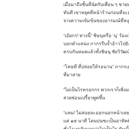
เมื่อมาถึงชั้นที่นัดกับเพื่อน ๆ ชา
ทันที เขาหยุดที่หน้าร้านก่อนที่
จางความเข้มข้นของอารมณ์ที่หงุ
“เอ้ยกร! ทางนี้” ชิษนุหรือ ‘นุ’ ร้
บอกตำแหน่ง ภากรรีบจ้ำอ้าวไปยังแ
ครบกันหมดแล้วทั้งชิษนุ ชัยวิวัฒน
“โทษที ที่ปล่อยให้รอนาน” ภากรเอ่
ที่มาสาย
“ไม่เป็นไรหรอกกร พวกเราก็เพิ่งมา
สวยซ่อนเปรี้ยวพูดขึ้น
“แหม! ไม่ค่อยจะออกนอกหน้าเลย
แค่ ๑๕ นาที โดนบ่นซะเป็นอาทิต
ชั่วโมงกลับบอกว่าไม่เป็นไร ดับเบิ้