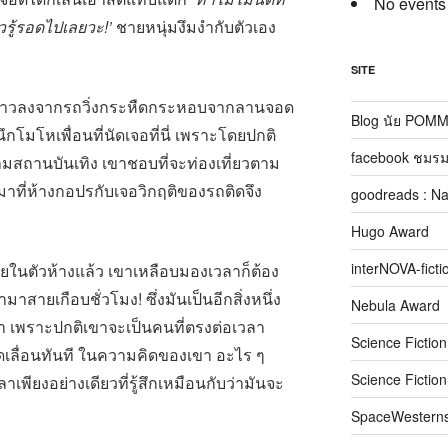
No events
วรู้รอดไปเลยวะ!’
ชายหนุ่มงึมงำกับตัวเอง
SITE
บก้าวลงจากรถวิ่งกระหืดกระหอบจากลานจอด
Blog นัย POM
กโมโหเพื่อนที่นัดเจอที่นี่ เพราะโดยปกติ
facebook ชมรม
ามสถานบันเทิง เขาชอบที่จะท่องเที่ยวตาม
มาที่ห้างกอปรกับเจอวิกฤติของรถติดจึง
goodreads : N
Hugo Award
interNOVA-ficti
ู่ภายในตัวห้างแล้ว เขาเหลือบมองเวลาก็ต้อง
มาสายเกือบชั่วโมง! ซึ่งมันเป็นอีกสิ่งหนึ่ง
Nebula Award
เขา เพราะปกติเขาจะเป็นคนที่ตรงต่อเวลา
Science Fictio
ไดเลื่อนทันที ในความคิดของเขา อะไร ๆ
Science Fictio
ลาเพียงอย่างเดียวที่รู้สึกเหมือนกับว่ามันจะ
SpaceWestern