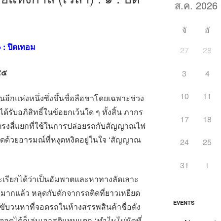
จั
อั
๑
: ปิดเทอม
27
28
๕๕
3
4
10
11
นอีกแห่งหนึ่งซึ่งขึ้นชื่อลือชาโดยเฉพาะช่วง
ด้รับอภิสิทธิ์ในข้อยกเว้นใด ๆ ทั้งสิ้น ภากร
17
18
ตรงสี่แยกที่ใช้ในการปล่อยรถกับสัญญาณไฟ
ดด้วยอารมณ์ที่หงุดหงิดอยู่ในใจ ‘สัญญาณ
24
25
31
1
ะเรียกได้ว่าเป็นอัมพาตและหาทางลัดเลาะ
มากแล้ว หลุดกับดักจากรถติดที่ยาวเหยียด
EVENTS
ขับวนหาที่จอดรถในห้างสรรพสินค้าชื่อดัง
่จอดได้ก็เล่นเอาสติแทบแตก
‘ทำไมไม่นัดที่