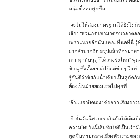
หนุ่มตี๋หล่อพูดขึ้น
“จะไม่ให้สองมาตรฐานได้ยังไง ก็น
เสียง “ส่วนกร เขามาตรงเวลาตลอด 
เพราะนายอีกนั่นแหละที่นัดที่นี่ 
ยากลำบากอีก สรุปแล้วที่กรมาสาย
ถามมุกกับนุดูก็ได้ว่าจริงไหม” พู
ชิษนุ ซึ่งทั้งสองก็ได้แต่ขำ ๆ ในท
รู้กันดีว่าชัยกับน้ำเชี่ยวเป็นคู่กั
ต้องเป็นฝ่ายยอมเธอไปทุกที
“จ๊า…เราผิดเอง” ชัยลากเสียงยา
“ดี! งั้นวันนี้พวกเรากินกันให้เต็
ความผิด วันนี้เสี่ยชัยใจดีเป็นเจ้าม
พูดขึ้นท่ามกลางเสียงหัวเราะของท