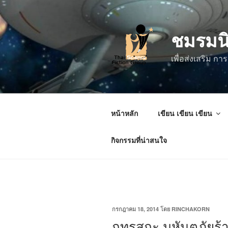
ข้าม
ไป
ชมรมน
ยัง
บทความ
เพื่อส่งเสริม 
หน้าหลัก
เขียน เขียน เขียน
กิจกรรมที่น่าสนใจ
เขียน
กรกฎาคม 18, 2014
โดย
RINCHAKORN
วัน
กุทรุสกะ มหันตภัยร้า
ที่