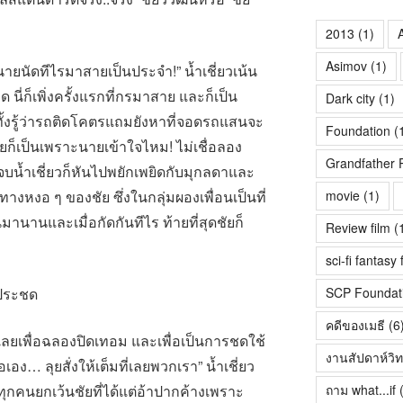
2013
(1)
A
Asimov
(1)
ายนัดทีไรมาสายเป็นประจำ!” น้ำเชี่ยวเน้น
นี่ก็เพิ่งครั้งแรกที่กรมาสาย และก็เป็น
Dark city
(1)
รู้ทั้งรู้ว่ารถติดโคตรแถมยังหาที่จอดรถแสนจะ
Foundation
(
ก็เป็นเพราะนายเข้าใจไหม! ไม่เชื่อลอง
Grandfather 
ดจบน้ำเชี่ยวก็หันไปพยักเพยิดกับมุกลดาและ
่าทางหงอ ๆ ของชัย ซึ่งในกลุ่มผองเพื่อนเป็นที่
movie
(1)
ดกันมานานและเมื่อกัดกันทีไร ท้ายที่สุดชัยก็
Review film
(
sci-fi fantasy 
วประชด
SCP Foundat
คดีของเมธี
(6
มที่เลยเพื่อฉลองปิดเทอม และเพื่อเป็นการชดใช้
งานสัปดาห์วิ
ือเอง… ลุยสั่งให้เต็มที่เลยพวกเรา” น้ำเชี่ยว
ุกคนยกเว้นชัยที่ได้แต่อ้าปากค้างเพราะ
ถาม what...if
(