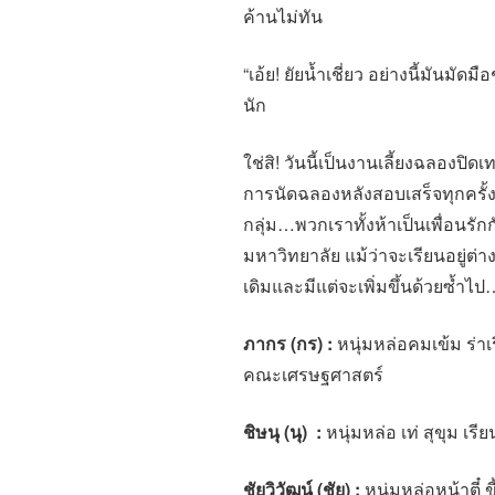
ค้านไม่ทัน
“เอ้ย! ยัยน้ำเชี่ยว อย่างนี้มันมัดม
นัก
ใช่สิ! วันนี้เป็นงานเลี้ยงฉลองปิ
การนัดฉลองหลังสอบเสร็จทุกครั้ง
กลุ่ม…พวกเราทั้งห้าเป็นเพื่อนรั
มหาวิทยาลัย แม้ว่าจะเรียนอยู่ต
เดิมและมีแต่จะเพิ่มขึ้นด้วยซ้ำไป
ภากร (กร)
:
หนุ่มหล่อคมเข้ม ร่าเ
คณะเศรษฐศาสตร์
ชิษนุ (นุ)
:
หนุ่มหล่อ เท่ สุขุม เร
ชัยวิวัฒน์ (ชัย)
:
หนุ่มหล่อหน้าตี๋ 