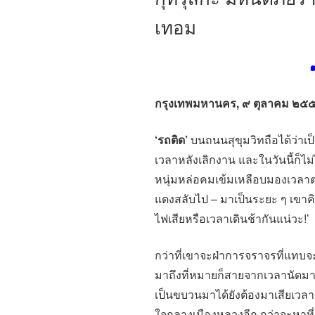
เทอม
กรุงเทพมหานคร
, ๙ ตุลาคม ๒๕
‘รถติด’
บนถนนสุขุมวิทถือได้ว่าเป็
เวลาหลังเลิกงาน และในวันนี้ก็ไม่ไ
หนุ่มหล่อคมเข้มเหลือบมองเวลา
แดงสลับไป – มาเป็นระยะ ๆ เขาคิ
ไฟเสียหรือเวลาเดินช้ากันแน่วะ!’
กว่าที่เขาจะฝ่าการจราจรที่แทบจ
มาถึงที่หมายก็สายจากเวลานัดมา
เป็นขบวนมาได้ยังต้องมาเสียเวลา
ใจกลางเมืองหลวงอีก กว่าจะหาที