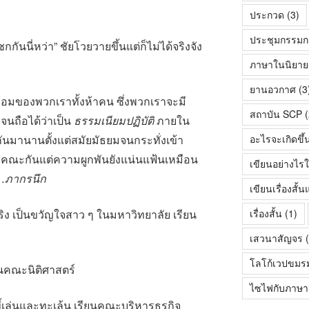
ประกวด
(3)
ประชุมกรรมก
ือชกกันนี่หว่า” ชัยโวยวายขึ้นแต่ก็ไม่ได้จริงจัง
ภาษาในนิยายเร
ยานอวกาศ
(3
ดเทอมของพวกเราทั้งห้าคน ซึ่งพวกเราจะมี
สถาบัน SCP
(
จนถือได้ว่าเป็น
ธรรมเนียมปฏิบัติ
ภายใน
กกันมานานตั้งแต่สมัยมัธยมจนกระทั่งเข้า
อะไรจะเกิดขึ้
่างคณะกันแต่ความผูกพันยังแน่นแฟ้นเหมือน
เขียนอย่างไรใ
…
ภากรนึก
เขียนเรื่องสั
ริง เป็นขวัญใจสาว ๆ ในมหาวิทยาลัย เรียน
เรื่องสั้น
(1)
เสวนาสัญจร
(
โลโก้เวปขมร
ียนคณะนิติศาสตร์
ไซไฟกับภาษา
ขี้เล่นและทะเล้น เรียนคณะบริหารธุรกิจ