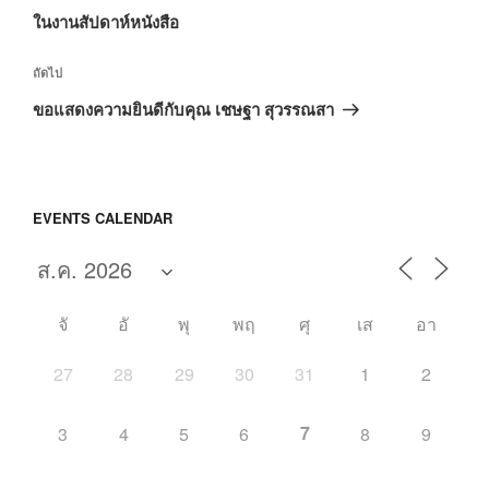
หน้า
ในงานสัปดาห์หนังสือ
เรื่อง
ถัดไป
ถัด
ขอแสดงความยินดีกับคุณ เชษฐา สุวรรณสา
ไป
EVENTS CALENDAR
จั
อั
พุ
พฤ
ศุ
เส
อา
27
28
29
30
31
1
2
7
3
4
5
6
8
9