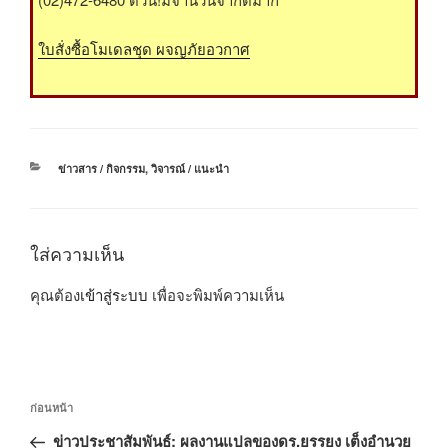
ใบสั่งซื้อโมเดลชุด ผจญภัยอวกาศ
หมวด
ข่าวสาร / กิจกรรม
,
วิจารณ์ / แนะนำ
หมู่
ใส่ความเห็น
คุณต้อง
เข้าสู่ระบบ
เพื่อจะพิมพ์ความเห็น
แนะแนว
เรื่อง
ก่อนหน้า
เรื่อง
ก่อน
ข่าวประชาสัมพันธ์: ผลงานแปลของดร.ยรรยง เต็งอำนวย