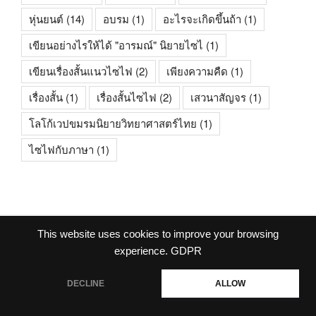
หุ่นยนต์
(14)
อบรม
(1)
อะไรจะเกิดขึ้นถ้า
(1)
เขียนอย่างไรให้ได้ "อารมณ์" นิยายไซไ
(1)
เขียนเรื่องสั้นแนวไซไฟ
(2)
เพียงความคืด
(1)
เรื่องสั้น
(1)
เรื่องสั้นไซไฟ
(2)
เสวนาสัญจร
(1)
โลโก้เวปขมรมนิยายวิทยาศาสตร์ไทย
(1)
ไซไฟกับภาษา
(1)
This website uses cookies to improve your browsing
facebook
experience.
GDPR
DECLINE
ALLOW
ภูมิใจนำเสนอโดย WordPress