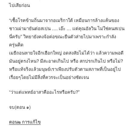
ไปเสียก่อน
“เชื้อโรคข้ามถิ่นมาจากอเมริกาใต้ เหมือนการล้างแค้นของ
ชาวเผ่ามายันต่อสเปน …. เอ๊ะ … แต่คุณอัลวิน ไม่ใช่คนสเปน
นี่ครับ” วิทยายังคงจ้อต่อขณะยืนตัวส่ายไปมาเพราะกำลัง
ครุ่นคิด
เมธีถอนหายใจอีกเฮือกใหญ่ อดสงสัยไม่ได้ว่า แล้วความพอดี
มันอยู่ตรงไหน? มีสะอาดเกินไป หรือ สกปรกเกินไป หรือไม่?
หรือแท้จริงแล้วมนุษย์เราเพียงปรับตัวตามสภาพที่เป็นอยู่ไป
เรื่อยๆโดยไม่มีสิ่งที่ควรจะเป็นอย่างชัดเจน
“ว่าแต่แพทย์อาสาคืออะไรหรือครับ?”
จบ(ตอน ๑)
ตอน๒ การแก้ไข