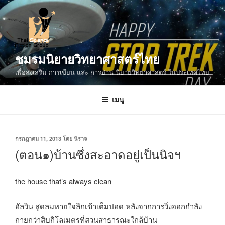
ข้าม
ไป
ยัง
บทความ
ชมรมนิยายวิทยาศาสตร์ไทย
เพื่อส่งเสริม การเขียน และ การอ่าน นิยายวิทยาศาสตร์ ในประเทศไทย
เมนู
เขียน
กรกฎาคม 11, 2013
โดย
นิราจ
วัน
(ตอน๑)บ้านซึ่งสะอาดอยู่เป็นนิจฯ
ที่
the house that’s always clean
อัลวิน สูดลมหายใจลึกเข้าเต็มปอด หลังจากการวิ่งออกกำลัง
กายกว่าสิบกิโลเมตรที่สวนสาธารณะใกล้บ้าน