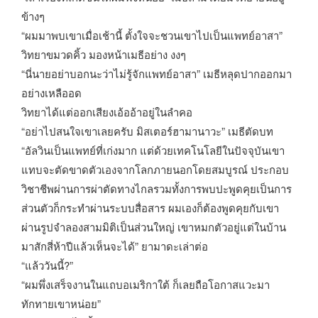
ข้างๆ
“ผมมาพบเขาเมื่อเช้านี้ ตั้งใจจะชวนเขาไปเป็นแพทย์อาสา”
วิทยาขมวดคิ้ว มองหน้าเมธีอย่าง งงๆ
“นี่นายอย่าบอกนะว่าไม่รู้จักแพทย์อาสา” เมธีหลุดปากออกมา
อย่างเหลืออด
วิทยาได้แต่ออกเสียงเอ้ออ้าอยู่ในลำคอ
“อย่าไปสนใจเขาเลยครับ มิสเตอร์ฮามานาวะ” เมธีตัดบท
“อัลวินเป็นแพทย์ที่เก่งมาก แต่ด้วยเทคโนโลยีในปัจจุบันเขา
แทบจะตัดขาดตัวเองจากโลกภายนอกโดยสมบูรณ์ ประกอบ
วิชาชีพผ่านการผ่าตัดทางไกลรวมทั้งการพบปะพูดคุยเป็นการ
ส่วนตัวก็กระทำผ่านระบบสื่อสาร ผมเองก็ต้องพูดคุยกับเขา
ผ่านรูปจำลองสามมิติเป็นส่วนใหญ่ เขาหมกตัวอยู่แต่ในบ้าน
มาสักสี่ห้าปีแล้วเห็นจะได้” ยามาดะเล่าต่อ
“แล้ววันนี้?”
“ผมพึ่งเสร็จงานในแถบอเมริกาใต้ ก็เลยถือโอกาสแวะมา
ทักทายเขาหน่อย”