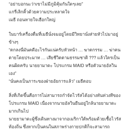
“อย่าบอกนะว่าเขาไม่มีภูมิคุ้มกันใดๆเลย”
แกรี่เลิกคิ้วด้วยความประหลาดใจ
เมธี ถอนหายใจเฮือกใหญ่
ในบาร์เครื่องดื่มที่เมธีนั่งจมอยู่โดยมีวิทยานั่งส่ายหัวไปมาอยู่
ข้างๆ
“ตกลงนี่มันคดีอะไรกันแน่ครับหัวหน้า … ฆาตกรรม … ฆ่าคน
ตายโดยประมาท … เสียชีวิตตามธรรมชาติ ??? แล้วใครเป็น
คนผิดครับ นายยามาดะ โปรแกรม MAID หรือตัวนายอัลวิน
เอง”
“นั่นคงเป็นภาระของฝ่ายอัยการแล้ว” เมธีตอบ
สิ่งที่เกิดขึ้นคือการไม่สามารถกำจัดไวรัสได้อย่างทันท่วงทีของ
โปรแกรม MAID เนื่องจากนายอัลวินยืนอยู่ใกล้นายยามาดะ
มากเกินไป
นายยามาดะผู้ซึ่งเดินทางมาจากอเมริกาใต้พร้อมด้วยเชื้อไวรัส
ท้องถิ่น ซึ่งหากเป็นคนในสภาพร่างกายปกติก็จะสามารถ