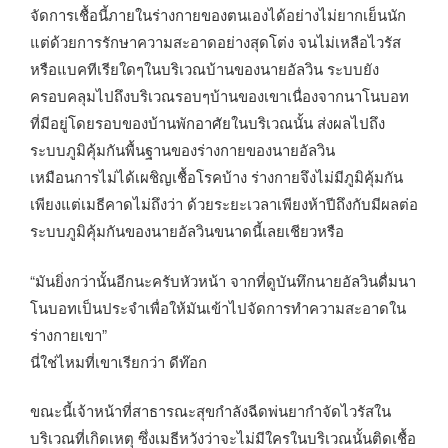
จัดการเชื้อนี้ภายในร่างกายของตนเองได้อย่างไม่ยากเย็นนัก
แต่ด้วยการรักษาความสะอาดอย่างสุดโต่ง จนไม่เหลือไวรัส
หรือแบคทีเรียใดๆในบริเวณบ้านของนายอัลวิน ระบบยัง
ครอบคลุมไปถึงบริเวณรอบๆบ้านของเขาเนื่องจากนาโนบอท
ที่มีอยู่โดยรอบของบ้านพักอาศัยในบริเวณนั้น ส่งผลไปถึง
ระบบภูมิคุ้มกันพื้นฐานของร่างกายของนายอัลวิน
เหมือนการไม่ได้เผชิญเชื้อโรคบ้าง ร่างกายจึงไม่มีภูมิคุ้มกัน
เพียงแต่เมธีคาดไม่ถึงว่า ด้วยระยะเวลาเพียงห้าปีถึงกับมีผลต่อ
ระบบภูมิคุ้มกันของนายอัลวินขนาดนี้เลยเชียวหรือ
“มันยิ่งกว่านั้นอีกนะครับหัวหน้า จากที่ดูบันทึกนายอัลวินดื่มนา
โนบอทเป็นประจำเพื่อให้มันเข้าไปจัดการทำความสะอาดใน
ร่างกายเขา”
นี่ใช่ไหมที่เขาเรียกว่า ดีท๊อก
ขณะนี้เจ้าหน้าที่สาธารณะสุขกำลังฉีดพ่นยากำจัดไวรัสใน
บริเวณที่เกิดเหตุ ซึ่งเมธีหวังว่าจะไม่มีใครในบริเวณนั้นติดเชื้อ