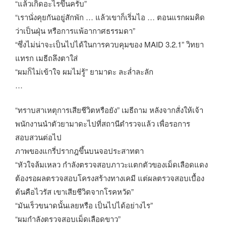
“แล้วเกิดอะไรขึ้นครับ”
“เรานั่งคุยกันอยู่สักพัก … แล้วเขาก็เริ่มไอ … ตอนแรกผมคิด
ว่าเป็นฝุ่น หรือการแพ้อากาศธรรมดา”
“ซึ่งไม่น่าจะเป็นไปได้ในการควบคุมของ MAID 3.2.1” วิทยา
แทรก เมธีถลึงตาใส่
“ผมก็ไม่เข้าใจ ผมไม่รู้” ยามาดะ ละล่ำละลัก
…
“ทราบสาเหตุการเสียชีวิตหรือยัง” เมธีถาม หลังจากสั่งให้เจ้า
พนักงานนำตัวยามาดะไปที่สถานีตำรวจแล้ว เพื่อรอการ
สอบสวนต่อไป
ภาพของแกรี่ปรากฎขึ้นบนจอประสาทตา
“หัวใจล้มเหลว กำลังตรวจสอบภาวะแตกตัวของเม็ดเลือดแดง
ต้องรอผลตรวจสอบโครงสร้างทางเคมี แต่ผลตรวจสอบเบื้อง
ต้นคือไวรัส เขาเสียชีวิตจากโรคหวัด”
“มันเร็วขนาดนั้นเลยหรือ เป็นไปได้อย่างไร”
“ผมกำลังตรวจสอบเม็ดเลือดขาว”