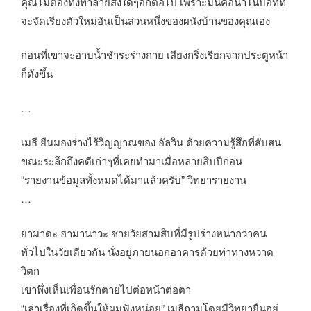
คุณไม่ต้องทิ้งทำลายสิ่งใดๆอีกต่อไป เพราะมันคือนาโนบอทที่
จะจัดเรียงตัวใหม่อันเป็นส่วนหนึ่งของผนังบ้านของคุณเอง
ก่อนที่เขาจะอาบน้ำชำระร่างกาย เสียงกริ่งเรียกจากประตูหน้า
ก็ดังขึ้น
…
เมธี ยืนมองร่างไร้วิญญาณของ อัลวิน ด้วยความรู้สึกที่สับสน
ขณะระลึกถึงคดีเก่าๆที่เคยทำมาเมื่อหลายสิบปีก่อน
“รายงานข้อมูลทั้งหมดได้มาแล้วครับ” วิทยารายงาน
…
ยามาดะ ฮามานาวะ ชายวัยสามสิบที่มีรูปร่างหนากว่าคน
ทั่วไปในวัยเดียวกัน นั่งอยู่ภายนอกอาคารด้วยท่าทางหวาด
วิตก
เขาพึ่งเห็นเพื่อนรักตายไปต่อหน้าต่อตา
“เล่าเรื่องที่เกิดขึ้นให้ผมฟังหน่อย” เมธีถามโดยมีวิทยายืนอยู่