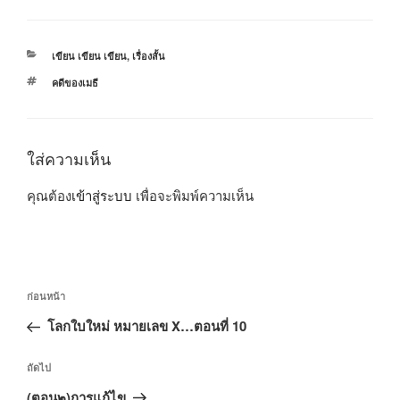
หมวด
เขียน เขียน เขียน
,
เรื่องสั้น
หมู่
ป้าย
คดีของเมธี
กำกับ
ใส่ความเห็น
คุณต้อง
เข้าสู่ระบบ
เพื่อจะพิมพ์ความเห็น
แนะแนว
เรื่อง
ก่อนหน้า
เรื่อง
ก่อน
โลกใบใหม่ หมายเลข X…ตอนที่ 10
หน้า
เรื่อง
ถัดไป
ถัด
(ตอน๒)การแก้ไข