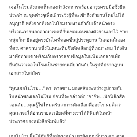
เจอโนโรมสังเกตเห็นกองกำลังทหารพร้อมอาวุธครบมือซึ่งยืน
ประจำ ณ จุดต่างๆเพื่อเฝ้าระวังผู้ที่จะเข้าถึงตัวยานโดยไม่ได้
อนุญาติ หลังจากที่เจอโนโรมรายงานตัวกับเจ้าหน้าตรง
บริเวณภายนอกอาณาเขตที่กั้นเขตแดนของตัวยานเอาไว้ ชาย
หนุ่มก็มายืนอยู่ตรงบันไดที่ทอดขึ้นสู่ประตูยาน ในตอนนั้นเอง
ที่ดร. คาลซาน หนึ่งในคณะทีมซึ่งคัดเลือกผู้ที่เหมาะสม ได้เดิน
มาทักทายเขาพร้อมกับตรวจสอบข้อมูลในแฟ้มเอกสารเพื่อ
ยืนยันว่าเจอโนโรมเป็นชายคนเดียวกันกับในรูปที่ปรากฎบน
เอกสารใบสมัคร
“คุณเจอโนโรม…” ดร. คาลซาน มองสลับระหว่างรูปถ่ายกับ
ใบหน้าของเจอโนโรม ก่อนที่จะกล่าวต่อ “อาชีพ…นักฟิสิกส์ค
วอนตัม…คุณรู้ใช่ไหมครับว่าการคัดเลือกคืออะไร ผมคิดว่า
คุณน่าจะได้อ่านรายละเอียดที่ทางเราได้ตีพิมพ์ในหน้า
ประกาศของหนังสือพิมพ์แล้ว”
เจอโนโรมยิ้มให้กับผู้ที่อยู่ตรงหน้า เขาสังเกตุเห็นว่า ดร. คาล