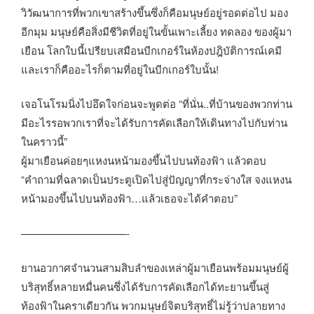
วิวัฒนาการที่พวกเขาสร้างขึ้นซึ่งก็คือมนุษย์อยู่รอดต่อไป มอง
อีกมุม มนุษย์คือสิ่งมีชีวิตที่อยู่ในขั้นเพาะเลี้ยง ทดลอง ของผู้มา
เยือน โลกใบนี้เปรียบเสมือนบีกเกอร์ในห้องปฎิบัติการณ์เคมี
และเราก็คืออะไรก็ตามที่อยู่ในบีกเกอร์ใบนั้น!
เจอโนโรมนิ่งไปอึดใจก่อนจะพูดต่อ “ที่นั่น..ที่บ้านของพวกท่าน
มีอะไรรอพวกเราที่จะได้รับการคัดเลือกให้เดินทางไปกับท่าน
ในคราวนี้”
ผู้มาเยือนค่อยๆแหงนหน้ามองขึ้นไปบนท้องฟ้า แล้วตอบ
“คำถามที่ฉลาดเป็นประตูเปิดไปสู่ปัญญาที่กระจ่างใส จงแหงน
หน้ามองขึ้นไปบนท้องฟ้า…แล้วเธอจะได้คำตอบ”
——————————-
ยานอวกาศจำนวนสามสิบลำของเหล่าผู้มาเยือนพร้อมมนุษย์ผู้
บริสุทธิ์หลายหมื่นคนซึ่งได้รับการคัดเลือกได้ทะยานขึ้นสู่
ท้องฟ้าในคราเดียวกัน พวกมนุษย์จิตบริสุทธิ์ไม่รู้ว่าปลายทาง