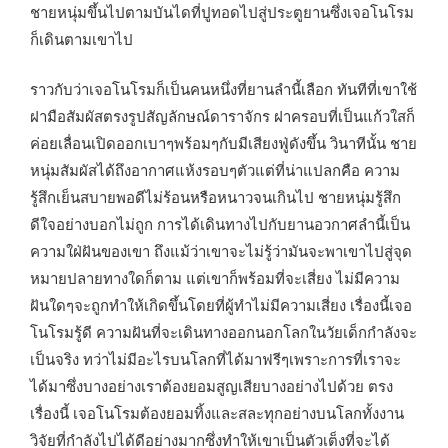
ชายหนุ่มขึ้นไปตามบันไดที่ปูทอดไปสู่ประตูยานซึ่งเจอโนโรม
ก็เดินตามเขาไป
ราวกับว่าเจอโนโรมก็เป็นคนหนึ่งที่ยานลำนี้เลือก ทันทีที่เขาใช้
ฝามือสัมผัสตรงรูปสัญลักษณ์ดาราจักร ฝาครอบที่เป็นแก้วใสก็
ค่อยเลื่อนเปิดออกเบาๆพร้อมๆกับมีเสียงฟู่ดังขึ้น วินาทีนั้น ชาย
หนุ่มสัมผัสได้ถึงอากาศแห้งรอบๆตัวแต่ที่น่าแปลกคือ ความ
รู้สึกเย็นสบายพอดีไม่ร้อนหรือหนาวจนเกินไป ชายหนุ่มรู้สึก
ดีใจอย่างบอกไม่ถูก การได้เดินทางไปกับยานอวกาศลำนี้เป็น
ความใฝ่ฝันของเขา ถึงแม้ว่าเขาจะไม่รู้ว่ามันจะพาเขาไปสู่จุด
หมายปลายทางใดก็ตาม แต่เขาก็พร้อมที่จะเสี่ยง ไม่มีความ
ฝันใดๆจะถูกทำให้เกิดขึ้นโดยที่ผู้ทำไม่มีความเสี่ยง เรื่องนี้เจอ
โนโรมรู้ดี ความฝันที่จะเดินทางออกนอกโลกในวัยเด็กกำลังจะ
เป็นจริง ทว่าไม่มีอะไรบนโลกที่ได้มาฟรีๆเพราะการที่เราจะ
ได้มาซึ่งบางอย่างเราต้องยอมสูญเสียบางอย่างไปด้วย ตรง
เรื่องนี้ เจอโนโรมต้องยอมทิ้งและสละทุกอย่างบนโลกทั้งงาน
วิจัยที่กำลังไปได้ดีอย่างมากซึ่งทำให้เขาเป็นตัวเต็งที่จะได้