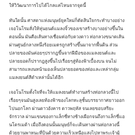
ให้วิวัฒนาการไปได้ไกลแค่ไหนจากจุดนี้
ทันใดนั้น ศาสดาแห่งมนุษย์ยุคใหม่ก็ตัดสินใจกระทำบางอย่าง
เจอโนโรมสั่งให้หุ่นยนต์แมลงจิ๋วของเขาสร้างบางอย่างขึ้นใน
ตอนนั้น มันคือเส้นทางเชื่อมต่อกับดวงดาว ท่อกลวงขนาดเส้น
ผ่านศูนย์กลางหนึ่งร้อยเมตรถูกสร้างขึ้นมาจากพื้นดิน ส่วน
ปลายของมันค่อยๆปรากฎขึ้นจากฝีมือของแมลงยนต์และ
ปลายยอดก็ปรากฎสูงขึ้นไปเรื่อยๆสู่ท้องฟ้าเบื้องบน จนไม่
สามารถแหงนหน้ามองเห็นปลายยอดของท่อและเหล่ากลุ่ม
แมลงยนต์สีดำเหล่านั้นได้อีก
เจอโนโรมตั้งใจที่จะให้แมลงยนต์ทำงานสร้างท่อกลวงนี้ไป
เรื่อยๆจนมันสูงเลยท้องฟ้าของโลกทะลุชั้นบรรยากาศยาวออก
ไปนอกโลก ผ่านดาวอังคาร ดาวพฤหัส จนเลยขอบสริยะ
จักรวาล ผ่านแขนของกาแล็กซี่ทางช้างเผือกจนถึงกาแล็กซี่แอ
นโดรเมด้า เมื่อถึงตอนนั้นมนุษย์ก็จะเดินทางผ่านท่อกลวงนี้
ด้วยยานพาหนะที่บินด้วยความเร็วเหนือแสงไปหาพระเจ้าผู้