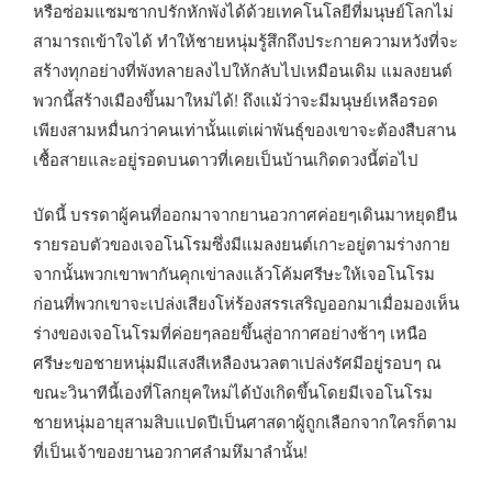
หรือซ่อมแซมซากปรักหักพังได้ด้วยเทคโนโลยีที่มนุษย์โลกไม่
สามารถเข้าใจได้ ทำให้ชายหนุ่มรู้สึกถึงประกายความหวังที่จะ
สร้างทุกอย่างที่พังทลายลงไปให้กลับไปเหมือนเดิม แมลงยนต์
พวกนี้สร้างเมืองขึ้นมาใหม่ได้! ถึงแม้ว่าจะมีมนุษย์เหลือรอด
เพียงสามหมื่นกว่าคนเท่านั้นแต่เผ่าพันธุ์ของเขาจะต้องสืบสาน
เชื้อสายและอยู่รอดบนดาวที่เคยเป็นบ้านเกิดดวงนี้ต่อไป
บัดนี้ บรรดาผู้คนที่ออกมาจากยานอวกาศค่อยๆเดินมาหยุดยืน
รายรอบตัวของเจอโนโรมซึ่งมีแมลงยนต์เกาะอยู่ตามร่างกาย
จากนั้นพวกเขาพากันคุกเข่าลงแล้วโค้มศรีษะให้เจอโนโรม
ก่อนที่พวกเขาจะเปล่งเสียงโห่ร้องสรรเสริญออกมาเมื่อมองเห็น
ร่างของเจอโนโรมที่ค่อยๆลอยขึ้นสู่อากาศอย่างช้าๆ เหนือ
ศรีษะขอชายหนุ่มมีแสงสีเหลืองนวลตาเปล่งรัศมีอยู่รอบๆ ณ
ขณะวินาทีนี้เองที่โลกยุคใหม่ได้บังเกิดขึ้นโดยมีเจอโนโรม
ชายหนุ่มอายุสามสิบแปดปีเป็นศาสดาผู้ถูกเลือกจากใครก็ตาม
ที่เป็นเจ้าของยานอวกาศลำมหึมาลำนั้น!