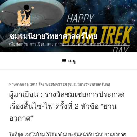
ข้าม
ไป
ยัง
บทความ
ชมรมนิยายวิทยาศาสตร์ไทย
เพื่อส่งเสริม การเขียน และ การอ่าน นิยายวิทยาศาสตร์ ในประเทศไทย
เมนู
เขียน
พฤษภาคม 19, 2011
โดย
WEBMASTER [ชมรมนิยายวิทยาศาสตร์ไทย]
วัน
ผู้มาเยือน : รางวัลชมเชยการประกวด
ที่
เรื่องสั้นไซ-ไฟ ครั้งที่ 2 หัวข้อ “ยาน
อวกาศ”
ในที่สุด เจอโนโรม ก็ได้มายืนประจันหน้ากับ ‘มัน’ ยานอวกาศ