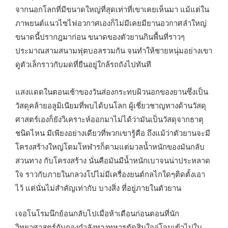
จากนอกโลกที่มีขนาดใหญ่ที่สุดเท่าที่เขาเคยเห็นมา แม้แต่ใน
ภาพยนต์แนวไซไฟอวกาศเองก็ไม่มีเคยมียานอวกาศลำใหญ่
ขนาดนี้ปรากฎมาก่อน ขนาดของตัวยานกินพื้นที่ราวๆ
ประมาณสามสนามฟุตบอลรวมกัน จนทำให้ชายหนุ่มอย่างเขา
ดูตัวเล็กราวกับมดที่ยืนอยู่ใกล้รถถังไปทันที
แสงแดดในตอนเช้าของวันส่องกระทบผิวนอกของยานซึ่งเป็น
วัสดุคล้ายอลูมิเนียมที่พบได้บนโลก ผู้เชี่ยวชาญทางด้านวัสดุ
ศาสตร์เองก็ยังวิเคราะห์ออกมาไม่ได้ว่ามันเป็นวัสดุจากธาตุ
ชนิดไหน มีเพียงอย่างเดียวที่พวกเขารู้คือ ถึงแม้ว่าตัวยานจะมี
โครงสร้างใหญ่โตมโหฬารก็ตามแต่มวลน้ำหนักของมันกลับ
สวนทาง กับโครงสร้าง นั่นคือมันมีน้ำหนักเบาจนน่าประหลาด
ใจ ราวกับภายในกลวงโบ๋ไม่มีเครื่องยนต์กลไกใดๆติดตั้งเอา
ไว้ แต่นั่นไม่สำคัญเท่ากับ บางสิ่ง ที่อยู่ภายในตัวยาน
เจอโนโรมนึกย้อนกลับไปเมื่อห้าเดือนก่อนตอนที่นัก
วิทยาศาสตร์กับกองกำลังทางทหารตัดสินใจจู่โจมเข้าไปใน