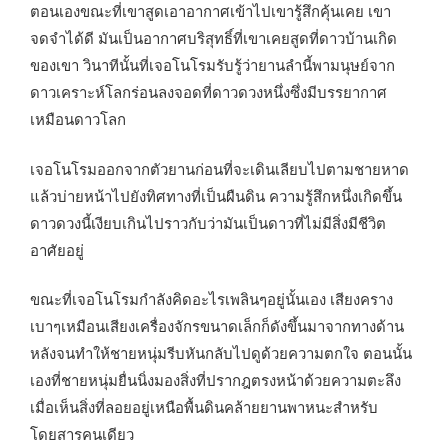
ตอนเองขณะที่เขาสูดเอาอากาศเข้าไปเขารู้สึกคุ้นเคย เขา
จดจำได้ดี มันเป็นอากาศบริสุทธิ์ที่เขาเคยสูดที่ดาวบ้านเกิด
ของเขา วินาทีนั้นที่เจอโนโรมรับรู้ว่ายานลำนี้พามนุษย์จาก
ดาวเคราะห์โลกร่อนลงจอดที่ดาวดวงหนึ่งซึ่งมีบรรยากาศ
เหมือนดาวโลก
เจอโนโรมออกจากตัวยานก่อนที่จะเดินเลียบไปตามชายหาด
แล้วบ่ายหน้าไปยังทิศทางที่เป็นผืนดิน ความรู้สึกหนึ่งเกิดขึ้น
ดาวดวงนี้เงียบเกินไปราวกับว่ามันเป็นดาวที่ไม่มีสิ่งมีชีวิต
อาศัยอยู่
ขณะที่เจอโนโรมกำลังคิดอะไรเพลินๆอยู่นั้นเอง เสียงคราง
เบาๆเหมือนเสียงเครื่องจักรขนาดเล็กก็ดังขึ้นมาจากทางด้าน
หลังจนทำให้ชายหนุ่มรีบหันกลับไปดูด้วยความตกใจ ตอนนั้น
เองที่ชายหนุ่มยื่นนิ่งมองสิ่งที่ปรากฎตรงหน้าด้วยความตะลึง
เมื่อเห็นสิ่งที่ลอยอยู่เหนือพื้นดินคล้ายยานพาหนะสำหรับ
โดยสารคนเดียว