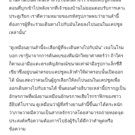
ตอนที่บุกเข้าไปหลังจากที่เจ้าของบ้านไม่ยอมตอบรับการเคาะ
ประตูเรียก เราตีความหมายของรหัสรูปภาพพบว่ายานลำนี้
ต้องการผู้ที่จะร่วมเดินทางไปกับมันโดยลงไปนอนในแคปซูล
เหล่านั้น”
“ดูเหมือนยานลำนี้จะเลือกผู้ที่จะเดินทางไปกับมัน” เจอโนโรม
บอก เขารู้มาจากการค้นพบของทีมนักวิทยาศาสตร์ว่า ถ้าใคร
ก็ตามเอามือแตะตรงสัญลักษณ์ขนาดเท่าฝ่ามือรูปกาแล็กซี่สี
เขียวซึ่งอยู่บนฝาครอบแคปซูลแล้วทำให้ฝาครอบนั้นเปิดออก
ได้ นั่นแสดงว่าคนเป็นผู้ถูกเลือกให้ลงไปนอนในแคปซูลเพื่อ
ออกเดินทางไปกับยานได้ ขั้นตอนคำอธิบายเหล่านี้ปรากฎเป็น
อักษรภาพที่ผนังยานเหมือนอักษรภาพเฮียโรกราฟิกของชาว
อียิปต์โบราณ ดูเหมือนว่าผู้ที่สร้างยานลำนี้ขึ้นมาได้ตระหนัก
ว่าภาพวาดมีความเป็นสากลจักรวาลโดยสามารถถ่ายทอดจุด
ประสงค์หรือความต้องการไปยังผู้รับได้ดีกว่าคำพูดหรือ
ข้อความ