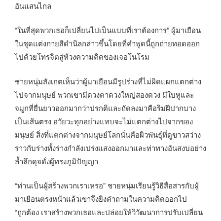
อันแสนไกล
“ในที่สุดพวกเธอก็เปลี่ยนไปเป็นแบบที่เราต้องการ” ผู้มาเยือน
ในชุดแต่งกายสีดำนิลกล่าวขึ้นโดยที่คำพูดนี้ถูกถ่ายทอดออก
ไปด้วยโทรจิตสู่ห้วงความคิดของเจอโนโรม
ชายหนุ่มสังเกตเห็นว่าผู้มาเยือนมีรูปร่างที่ไม่ผิดแผกแตกต่าง
ไปจากมนุษย์ พวกเขามีดวงตาดวงใหญ่สองดวง มีใบหูและ
จมูกที่ยื่นยาวออกมากว่าปรกติและถัดลงมาคือริมฝีปากบาง
เป็นเส้นตรง อวัยวะทุกอย่างแทบจะไม่แตกต่างไปจากของ
มนุษย์ สิ่งที่แตกต่างจากมนุษย์โลกนั่นคือผิวพันธุ์ที่ดูขาวสว่าง
ราวกับร่างทั้งร่างกำลังเปร่งแสงออกมาและท่าทางอันสงบอย่าง
ล้ำลึกดุจดั่งผู้ทรงภูมิปัญญา
“ท่านเป็นผู้สร้างพวกเราเหรอ” ชายหนุ่มเรียนรู้วิธีสื่อสารกับผู้
มาเยือนตรงหน้าแล้วเขาจึงยิงคำถามในความคิดออกไป
“ถูกต้อง เราสร้างพวกเธอและปล่อยให้วิวัฒนาการปรับเปลี่ยน