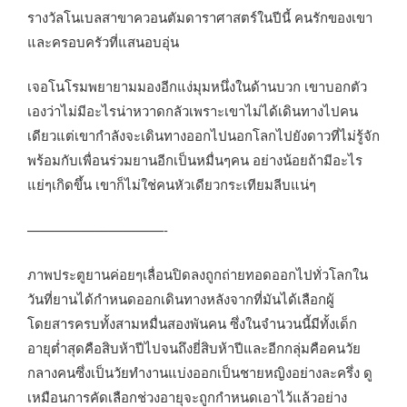
รางวัลโนเบลสาขาควอนตัมดาราศาสตร์ในปีนี้ คนรักของเขา
และครอบครัวที่แสนอบอุ่น
เจอโนโรมพยายามมองอีกแง่มุมหนึ่งในด้านบวก เขาบอกตัว
เองว่าไม่มีอะไรน่าหวาดกลัวเพราะเขาไม่ได้เดินทางไปคน
เดียวแต่เขากำลังจะเดินทางออกไปนอกโลกไปยังดาวที่ไม่รู้จัก
พร้อมกับเพื่อนร่วมยานอีกเป็นหมื่นๆคน อย่างน้อยถ้ามีอะไร
แย่ๆเกิดขึ้น เขาก็ไม่ใช่คนหัวเดียวกระเทียมลีบแน่ๆ
——————————-
ภาพประตูยานค่อยๆเลื่อนปิดลงถูกถ่ายทอดออกไปทั่วโลกใน
วันที่ยานได้กำหนดออกเดินทางหลังจากที่มันได้เลือกผู้
โดยสารครบทั้งสามหมื่นสองพันคน ซึ่งในจำนวนนี้มีทั้งเด็ก
อายุต่ำสุดคือสิบห้าปีไปจนถึงยี่สิบห้าปีและอีกกลุ่มคือคนวัย
กลางคนซึ่งเป็นวัยทำงานแบ่งออกเป็นชายหญิงอย่างละครึ่ง ดู
เหมือนการคัดเลือกช่วงอายุจะถูกกำหนดเอาไว้แล้วอย่าง