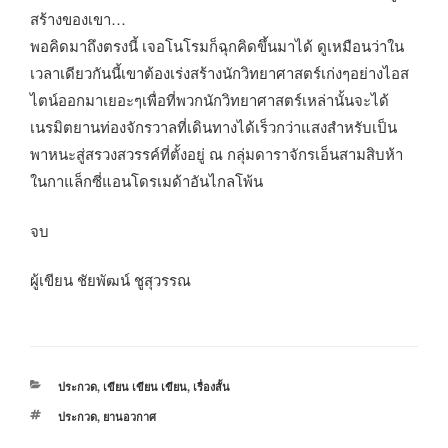
สร้างของเขา…
พอคิดมาถึงตรงนี้ เจอโนโรมก็ฉุกคิดขึ้นมาได้ ดูเหมือนว่าใน
เวลาเดียวกันนี้เขาต้องเร่งสร้างนักวิทยาศาสตร์เก่งๆอย่างไอส
ไตน์ออกมาเยอะๆเพื่อที่พวกนักวิทยาศาสตร์เหล่านั้นจะได้
เนรมิตยานท่องจักรวาลที่เดินทางได้เร็วกว่าแสงสำหรับเป็น
พาหนะสู่สรวงสวรรค์ที่ตั้งอยู่ ณ กลุ่มดาราจักรเอ็นสามสิบห้า
ในกาแล็กซี่แอนโดรเมด้าอันไกลโพ้น
จบ
ผู้เขียน ชัยพัฒน์ ชูสุวรรณ
หมวด
ประกวด
,
เขียน เขียน เขียน
,
เรื่องสั้น
หมู่
ป้าย
ประกวด
,
ยานอวกาศ
กำกับ