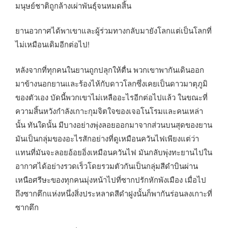
มนุษย์ชาติถูกล้างเผ่าพันธุ์จนหมดสิ้น
ยานอวกาศได้พาเขาและผู้ร่วมทางกลับมายังโลกแต่เป็นโลกที่
ไม่เหมือนเดิมอีกต่อไป!
หลังจากที่ทุกคนในยานถูกปลุกให้ตื่น พวกเขาพากันเดินออก
มาข้างนอกยานและร้องไห้กับดาวโลกซึ่งเคยเป็นดาวมาตุภูมิ
ของตัวเอง บัดนี้พวกเขาไม่เหลืออะไรอีกต่อไปแล้ว ในขณะที่
ความสิ้นหวังกำลังเกาะกุมจิตใจของเจอโนโรมและคนเหล่า
นั้น ทันใดนั้น มีบางอย่างพุ่งลอยออกมาจากส่วนบนสุดของยาน
มันเป็นกลุ่มของอะไรสักอย่างที่ดูเหมือนควันไฟเพียงแต่ว่า
แทนที่มันจะลอยอ้อยอิ่งเหมือนควันไฟ มันกลับพุ่งทะยานไปใน
อากาศได้อย่างรวดเร็วโดยรวมตัวกันเป็นกลุ่มสีดำบินผ่าน
เหนือศรีษะของทุกคนมุ่งหน้าไปที่ซากปรักหักพังเมือง เมื่อไป
ถึงซากตึกแห่งหนึ่งสิ่งประหลาดสีดำฝูงนั้นก็พากันร่อนลงเกาะที่
ซากตึก