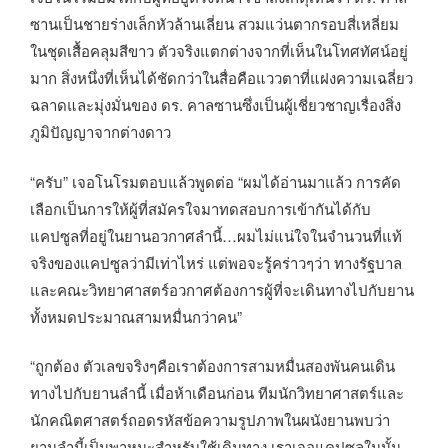
ซานเป็นชายร่างเล็กหัวล้านเลี่ยน สวมแว่นตากรอบสี่เหลี่ยม
ในชุดเสื้อคลุมสีขาว ตัวจริงแตกต่างจากที่เห็นในโทศทัศน์อยู่
มาก สิ่งหนึ่งที่เห็นได้ชัดกว่าในสื่อคือแววตาที่แฝงความเฉลี่ยว
ฉลาดและมุ่งมั่นของ ดร. คาลซานซึ่งเป็นผู้เชี่ยวชาญเรื่องสิ่ง
ภูมิปัญญาจากต่างดาว
“ครับ” เจอโนโรมตอบแล้วพูดต่อ “ผมได้อ่านมาแล้ว การคัด
เลือกเป็นการให้ผู้ที่สมัครใจมาทดสอบการเข้ากันได้กับ
แคปซูลที่อยู่ในยานอวกาศลำนี้…ผมไม่แน่ใจในจำนวนที่แท้
จริงของแคปซูลว่ามีเท่าไหร่ แต่พอจะรู้คร่าวๆว่า ทางรัฐบาล
และคณะวิทยาศาสตร์อวกาศต้องการผู้ที่จะเดินทางไปกับยาน
ทั้งหมดประมาณสามหมื่นกว่าคน”
“ถูกต้อง ตัวเลขจริงๆคือเราต้องการสามหมื่นสองพันคนเดิน
ทางไปกับยานลำนี้ เมื่อห้าเดือนก่อน ทีมนักวิทยาศาสตร์และ
นักคณิตศาสตร์ถอดรหัสข้อความรูปภาพในผนังยานพบว่า
ยานลำนี้เป็นพาหนะสำหรับใช้เดินทาง เราเจอแคปซูลในนั้น