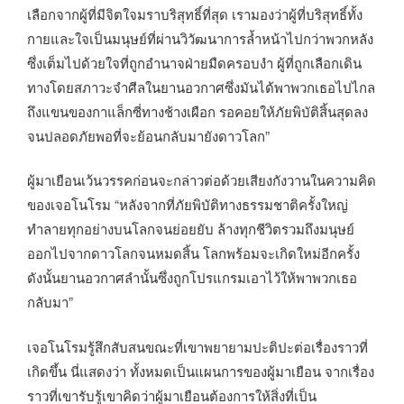
เลือกจากผู้ที่มีจิตใจมราบริสุทธิ์ที่สุด เรามองว่าผู้ที่บริสุทธิ์ทั้ง
กายและใจเป็นมนุษย์ที่ผ่านวิวัฒนาการล้ำหน้าไปกว่าพวกหลัง
ซึ่งเต็มไปด้วยใจที่ถูกอำนาจฝ่ายมืดครอบงำ ผู้ที่ถูกเลือกเดิน
ทางโดยสภาวะจำศีลในยานอวกาศซึ่งมันได้พาพวกเธอไปไกล
ถึงแขนของกาแล็กซี่ทางช้างเผือก รอคอยให้ภัยพิบัติสิ้นสุดลง
จนปลอดภัยพอที่จะย้อนกลับมายังดาวโลก”
ผู้มาเยือนเว้นวรรคก่อนจะกล่าวต่อด้วยเสียงกังวานในความคิด
ของเจอโนโรม “หลังจากที่ภัยพิบัติทางธรรมชาติครั้งใหญ่
ทำลายทุกอย่างบนโลกจนย่อยยับ ล้างทุกชีวิตรวมถึงมนุษย์
ออกไปจากดาวโลกจนหมดสิ้น โลกพร้อมจะเกิดใหม่อีกครั้ง
ดังนั้นยานอวกาศลำนั้นซึ่งถูกโปรแกรมเอาไว้ให้พาพวกเธอ
กลับมา”
เจอโนโรมรู้สึกสับสนขณะที่เขาพยายามปะติปะต่อเรื่องราวที่
เกิดขึ้น นี่แสดงว่า ทั้งหมดเป็นแผนการของผู้มาเยือน จากเรื่อง
ราวที่เขารับรู้เขาคิดว่าผู้มาเยือนต้องการให้สิ่งที่เป็น