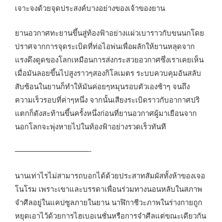
เจาะจงด้วยจุดประสงค์บางอย่างของเจ้าของยาน
ยานอวกาศทะยานขึ้นสู่ท้องฟ้าอย่างแผ่วเบาราวกับขนนกโดย
ปราศจากการจุดระเบิดที่ท่อไอพ่นเพื่อผลักให้ยานหลุดจาก
แรงดึงดูดของโลกเหมือนการส่งกระสวยอวกาศซึ่งเราเคยเห็น
เมื่อมันลอยขึ้นไปสูงราวๆสองกิโลเมตร ระบบควบคุมอันสลับ
สับซ้อนในยานก็ทำให้มันค่อยๆหมุนรอบตัวเองช้าๆ จนถึง
ความเร็วรอบที่ค่าๆหนึ่ง จากนั้นเสียงระเบิดราวกับอากาศปริ
แตกก็ดังสะท้านขึ้นครั้งหนึ่งก่อนที่ยานอวกาศผู้มาเยือนจาก
นอกโลกจะพุ่งหายไปในท้องฟ้าอย่างรวดเร็วทันที
——————————-
นานเท่าไรไม่สามารถบอกได้ด้วยประสาทสัมผัสทั้งห้าของเจอ
โนโรม เพราะเขาและบรรดาเพื่อนร่วมทางนอนหลับในสภาพ
จำศีลอยู่ในแคปซูลภายในยาน นาฬิกาชีวะภาพในร่างกายถูก
หยุดเอาไว้ด้วยการไฮเบอเนชั่นหรือการจำศีลแต่ขณะเดียวกัน