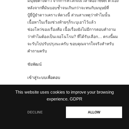
มนุษย์ต่างดาว จากการที่โลกถึงเวลาต้อง reset ตัวเอง
หลังจากที่มันบอบช้ำจนเกินกว่าจะทนกับมนุษย์ที่
ปู้ยี่ปู้ยำดาวเคราะห์ดวงนี้ ส่วนสาเหตุว่าทำไมนั้น
เนื้อหาในเรื่องช่วงท้ายๆก็ระบุเอาไว้แล้ว
ช่องโหว่ของเรื่องคือ เนื้อเรื่องยังไม่มีการตอบคำถาม
ว่าทำไมต้องเป็นเจอโนโรม? ที่ได้รับเลือก… ตรงนี้ผม
จะรับไปปรับปรุงนะครับ ขอบคุณจากใจจริงสำหรับ
คำถามครับ
ชัยพัฒน์
เข้าสู่ระบบเพื่อตอบ
This website uses cookies to improve your browsing
experience.
GDPR
uranus
พฤษภาคม 22, 2011 เวลา 11:23 AM
DECLINE
ALLOW
คุณ NiRaj ครับ ขอบคุณมากครับสำหรับเรื่องภาษาที่
บอกว่าลื่นไหล ผมเห็นด้วยครับเรื่อง คำถามที่ว่า “ความ