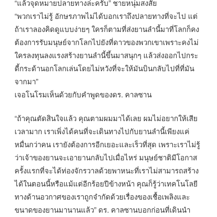
“แล้วจุดหมายปลายทางล่ะครับ” ชายหนุ่มสงสัย
“พวกเราไม่รู้ อักษรภาพไม่ได้บอกเราถึงปลายทางที่จะไป แต่
ถ้าเราลองคิดดูแบบง่ายๆ ใครก็ตามที่ส่งยานลำนี้มาที่โลกก็คง
ต้องการรับมนุษย์จากโลกไปยังที่ดาวของพวกเขาเพราะคงไม่
ใครลงทุนลงแรงสร้างยานลำนี้ขึ้นมาสนุกๆ แล้วส่งออกไปกระ
ดี้กระด้านอกโลกเล่นโดยไม่หวังที่จะให้มันบินกลับไปที่ที่มัน
จากมา”
เจอโนโรมเห็นด้วยกับคำพูดของดร. คาลซาน
“ถ้าคุณตัดสินใจแล้ว คุณตามผมมาได้เลย ผมไม่อยากให้เสีย
เวลามาก เราเพิ่งได้คนที่จะเดินทางไปกับยานลำนี้เพียงแค่
หมื่นกว่าคน เรายังต้องการอีกเยอะและเร็วที่สุด เพราะเราไม่รู้
ว่าเจ้าของยานจะเอายานกลับไปเมื่อไหร่ มนุษย์ชาติมีโอกาส
ครั้งแรกที่จะได้ท่องจักรวาลด้วยพาหนะที่เราไม่สามารถสร้าง
ได้ในตอนนี้หรือแม้แต่อีกร้อยปีข้างหน้า คุณก็รู้ว่าเทคโนโลยี
ทางด้านอวกาศของเราถูกจำกัดด้วยเรื่องของเชื้อเพลิงและ
ขนาดของยานมานานแล้ว” ดร. คาลซานบอกก่อนที่เดินนำ