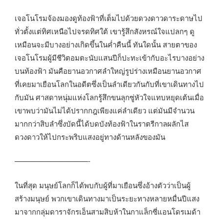
เจอโนโรมจ้องมองดูท้องฟ้าที่เต็มไปด้วยดวงดาวดาระดาษไป
ทั่วตั้งแต่ทิศเหนือไปจรดทิศใต้ เขารู้สึกสังหรณ์ใจแปลกๆ ดู
เหมือนจะมีบางอย่างเกิดขึ้นในค่ำคืนนี้ ทันใดนั้น สายตาของ
เจอโนโรมผู้มีชีวิตอมตะนับแสนปีก็ปะทะเข้ากับอะไรบางอย่าง
บนท้องฟ้า มันคือยานอวกาศลำใหญ่รูปร่างเหมือนยานอวกาศ
ที่เคยมาเยือนโลกในอดีตซึ่งเป็นลำเดียวกันกับที่เขาเดินทางไป
กับมัน ศาสดาหนุ่มแห่งโลกรู้สึกขนลุกซู่หัวใจแทบหยุดเต้นเมื่อ
เขาพบว่ามันไม่ได้ปรากกฎเพียงแค่ลำเดียว แต่มันมีจำนวน
มากกว่าสิบลำซึ่งบัดนี้ได้บดบังท้องฟ้าในราตรีกาลผลักไส
ดวงดาวให้ไปกระพริบแสงอยู่ทางด้านหลังของมัน
——————————-
ในที่สุด มนุษย์โลกก็ได้พบกับผู้ที่มาเยือนซึ่งอ้างตัวว่าเป็นผู้
สร้างมนุษย์ พวกเขาเดินทางมาเป็นระยะทางหลายหมื่นปีแสง
มาจากกลุ่มดาราจักรเอ็นสามสิบห้าในกาแล็กซี่แอนโดรเมด้า