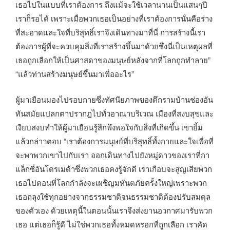
เธอไปในแบบที่เราต้องการ ถึงแม้จะใช้เวลานานเป็นแสนๆปี
เราก็รอได้ เพราะเมื่อพวกเธอเป็นอย่างที่เราต้องการนั่นคือร่าง
ที่สะอาดและใจที่บริสุทธิ์เราจึงเดินทางมาที่นี่ การสร้างนี้เรา
ต้องการผู้ที่จะควบคุมสิ่งที่เราสร้างขึ้นมาด้วยซึ่งนี่เป็นเหตุผลที่
เธอถูกเลือกให้เป็นศาสดาของมนุษย์หลังจากที่โลกถูกทำลาย”
“แล้วท่านสร้างมนุษย์ขึ้นมาเพื่ออะไร”
ผู้มาเยือนมองไปรอบกายซึ่งทัศนียภาพของตึกรามบ้านช่องอัน
ทันสมัยแปลกตาปรากฎไปทั่วอาณาบริเวณ เมืองที่สงบสุขและ
เงียบสงบทำให้ผู้มาเยือนรู้สึกพึงพอใจกับสิ่งที่เกิดขึ้น เขายิ้ม
แล้วกล่าวตอบ “เราต้องการมนุษย์ที่บริสุทธิ์ทั้งกายและใจเพื่อที่
จะพาพวกเขาไปกับเรา ออกเดินทางไปยังหมู่ดาวของเราที่กา
แล็กซี่อันโดรเมด้าซึ่งพวกเธอคงรู้จักดี เราเกือบจะสูญเสียพวก
เธอไปตอนที่โลกกำลังจะเผชิญมหันตภัยครั้งใหญ่เพราะพวก
เธอถลุงใช้ทุกอย่างจากธรรมชาติจนธรรมชาติต้องปรับสมดุล
ของตัวเอง ด้วยเหตุนี้ในตอนนั้นเราจึงส่งยานอวกาศมารับพวก
เธอ แต่เธอก็รู้ดี ไม่ใช่พวกเธอทั้งหมดหรอกที่ถูกเลือก เราคัด