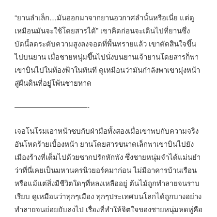
“ยานลำเล็ก…มันออกมาจากยานอวกาศลำนั้นหรือเนี่ย แต่ดู
เหมือนมันจะใช้โดยสารได้” เขาคิดก่อนจะเดินไปที่ยานซึ่ง
บัดนี้ลดระดับความสูงลงจอดที่พื้นทรายแล้ว เขาตัดสินใจขึ้น
ไปบนยาน เมื่อชายหนุ่มขึ้นไปนั่งบนยานเจ้ายานโดยสารก็พา
เขาบินไปในท้องฟ้าในทันที ดูเหมือนว่ามันกำลังพาเขามุ่งหน้า
สู่ผืนดินที่อยู่โพ้นชายหาด
——————————-
เจอโนโรมเอาหน้าซบกับฝ่ามือทั้งสองเมื่อเขาพบกับความจริง
อันโหดร้ายเบื้องหน้า ยานโดยสารขนาดเล็กพาเขาบินไปยัง
เมืองร้างที่เต็มไปด้วยซากปรักหักพัง ซึ่งชายหนุ่มจำได้แม่นยำ
ว่าที่นี่เคยเป็นมหานครนิวยอร์คมาก่อน ไม่มีอาคารบ้านเรือน
หรือแม้แต่สิ่งมีชีวิตใดๆที่หลงเหลืออยู่ ต้นไม้ถูกทำลายจนราบ
เรียบ ดูเหมือนว่าทุกๆเมือง ทุกๆประเทศบนโลกได้ถูกบางอย่าง
ทำลายจนย่อยยับลงไป เรื่องที่ทำให้จิตใจของชายหนุ่มหดหู่คือ