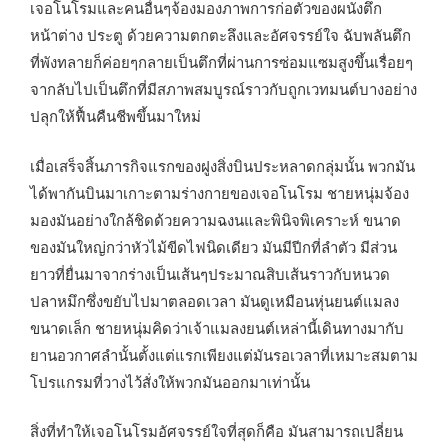
เจอโนโรมและคนอื่นๆจ้องมองภาพการก่อตัวของผนังตึก
หน้าต่าง ประตู ด้วยความตกตะลึงและอัศจรรย์ใจ ฉับพลันตึก
ที่พังทลายก็ค่อยๆกลายเป็นตึกที่ผ่านการซ่อมแซมสูงขึ้นเรื่อยๆ
จากลับไปเป็นตึกที่มีสภาพสมบูรณ์ราวกับถูกเวทมนต์บางอย่าง
ปลุกให้ฟื้นคืนชีพขึ้นมาใหม่
เมื่อเสร็จสิ้นภารกิจแรกของฝูงสิ่งบินประหลาดกลุ่มนั้น พวกมัน
ได้พากันบินมาเกาะตามร่างกายของเจอโนโรม ชายหนุ่มจ้อง
มองมันอย่างใกล้ชิดด้วยความฉงนและพินิจพิเคราะห์ ขนาด
ของมันใหญ่กว่าหัวไม้ขีดไฟนิดเดียว มันมีปีกที่ลำตัว มีส่วน
ยาวที่ยื่นมาจากร่างเป็นเส้นๆประมาณสิบเส้นราวกับหนวด
ปลาหมึกซึ่งขยับไปมาตลอดเวลา มันดูเหมือนหุ่นยนต์แมลง
ขนาดเล็ก ชายหนุ่มคิดว่าเจ้าแมลงยนต์เหล่านี้เดินทางมากับ
ยานอวกาศลำนั้นตั้งแต่แรกเพียงแต่มันรอเวลาที่เหมาะสมตาม
โปรแกรมที่วางไว้สั่งให้พวกมันออกมาเท่านั้น
สิ่งที่ทำให้เจอโนโรมอัศจรรย์ใจที่สุดก็คือ มันสามารถเปลี่ยน