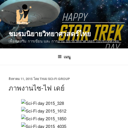
ข้าม
ไป
ยัง
บทความ
ชมรมนิยายวิทยาศาสตร์ไทย
เพื่อส่งเสริม การเขียน และ การอ่าน นิยายวิทยาศาสตร์ ในประเทศไทย
เมนู
เขียน
สิงหาคม 11, 2015
โดย
THAI SCI-FI GROUP
วัน
ภาพงานไซ-ไฟ เดย์
ที่