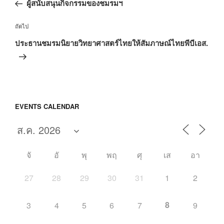
ก่อน
ผู้สนับสนุนกิจกรรมของชมรมฯ
หน้า
เรื่อง
ถัดไป
ถัด
ประธานชมรมนิยายวิทยาศาสตร์ไทยให้สัมภาษณ์ไทยพีบีเอส.
ไป
EVENTS CALENDAR
จั
อั
พุ
พฤ
ศุ
เส
อา
27
28
29
30
31
1
2
8
3
4
5
6
7
9