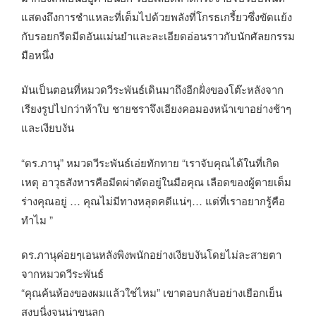
แสดงถึงการชำแหละที่เต็มไปด้วยพลังที่โกรธเกรี้ยวซึ่งขัดแย้ง
กับรอยกรีดมีดอันแม่นยำและละเอียดอ่อนราวกับนักศัลยกรรม
มือหนึ่ง
มันเป็นตอนที่หมวดวีระพันธ์เดินมาถึงอีกฝั่งของโต๊ะหลังจาก
เรียงรูปไปกว่าห้าใบ ชายชราจึงเอียงคอมองหน้าเขาอย่างช้าๆ
และเงียบงัน
“ดร.ภานุ” หมวดวีระพันธ์เอ่ยทักทาย “เราจับคุณได้ในที่เกิด
เหตุ อาวุธสังหารคือมีดผ่าตัดอยู่ในมือคุณ เลือดของผู้ตายเต็ม
ร่างคุณอยู่ … คุณไม่มีทางหลุดคดีแน่ๆ… แต่ที่เราอยากรู้คือ
ทำไม ”
ดร.ภานุค่อยๆเอนหลังพิงพนักอย่างเงียบงันโดยไม่ละสายตา
จากหมวดวีระพันธ์
“คุณค้นห้องของผมแล้วใช่ไหม” เขาตอบกลับอย่างเยือกเย็น
สงบนิ่งจนน่าขนลุก