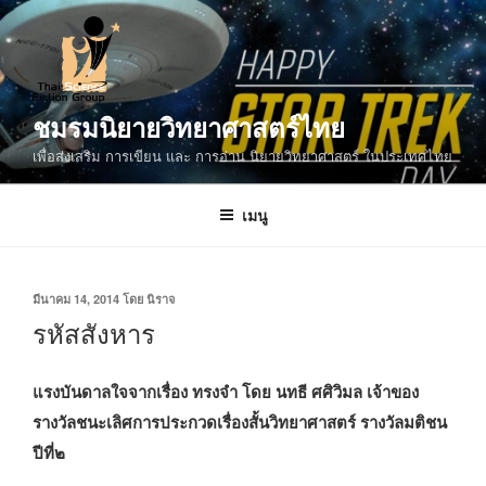
ข้าม
ไป
ยัง
บทความ
ชมรมนิยายวิทยาศาสตร์ไทย
เพื่อส่งเสริม การเขียน และ การอ่าน นิยายวิทยาศาสตร์ ในประเทศไทย
เมนู
เขียน
มีนาคม 14, 2014
โดย
นิราจ
วัน
รหัสสังหาร
ที่
แรงบันดาลใจจากเรื่อง ทรงจำ โดย นทธี ศศิวิมล เจ้าของ
รางวัลชนะเลิศการประกวดเรื่องสั้นวิทยาศาสตร์ รางวัลมติชน
ปีที่๒