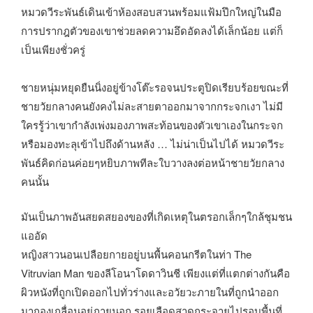
หมวดวีระพันธ์เดินเข้าห้องสอบสวนพร้อมแฟ้มปึกใหญ่ในมือ
การปรากฎตัวของเขาช่วยลดความอึดอัดลงได้เล็กน้อย แต่ก็
เป็นเพียงชั่วครู่
ชายหนุ่มหยุดยืนนิ่งอยู่ข้างโต๊ะรอจนประตูปิดเรียบร้อยขณะที่
ชายวัยกลางคนยังคงไม่ละสายตาออกมาจากกระจกเงา ไม่มี
ใครรู้ว่าเขากำลังเพ่งมองภาพสะท้อนของตัวเขาเองในกระจก
หรือมองทะลุเข้าไปถึงด้านหลัง … ไม่น่าเป็นไปได้ หมวดวีระ
พันธ์คิดก่อนค่อยๆหยิบภาพทีละใบวางลงต่อหน้าชายวัยกลาง
คนนั้น
มันเป็นภาพอันสยดสยองของที่เกิดเหตุในตรอกเล็กๆใกล้ชุมชน
แออัด
หญิงสาวนอนเปลือยกายอยู่บนพื้นคอนกรีตในท่า The
Vitruvian Man ของลีโอนาโดดาวินชี เพียงแต่ที่แตกต่างกันคือ
ผิวหนังที่ถูกเปิดออกไปทั่วร่างและอวัยวะภายในที่ถูกนำออก
มากองเกลื่อนอยู่ภายนอก รอยเลือดสาดกระจายไปรอบพื้นที่