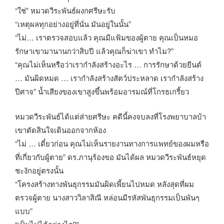
“ใช่” หมวดวีระพันธ์ผงกศรีษะรับ
“เหตุผลทุกอย่างอยู่ที่นั่น มันอยู่ในนั้น”
“ไม่… เราตรวจสอบแล้ว คุณมีแฟ้มของผู้ตาย คุณเป็นหมอ
รักษาเขามานานกว่าสิบปี แล้วคุณก็ฆ่าเขา ทำไม?”
“คุณไม่เห็นหรือว่าเรากำลังสร้างอะไร … การรักษาด้วยยีนต์
… มันผิดหมด … เรากำลังสร้างสัตว์ประหลาด เรากำลังสร้าง
ปีศาจ” น้ำเสียงของเขาสูงขึ้นพร้อมอารมณ์ที่โกรธเกรี้ยว
หมวดวีระพันธ์ได้แต่ส่ายศรีษะ คดีนี้คงจบลงที่โรงพยาบาลบ้า
เขาตัดสินใจเดินออกจากห้อง
“ไม่ … เดี๋ยวก่อน คุณไม่เห็นรายงานทางการแพทย์ของผมหรือ
ที่เกี่ยวกับผู้ตาย” ดร.ภานุร้องขอ มันได้ผล หมวดวีระพันธ์หยุด
ชะงักอยู่ตรงนั้น
“โครงสร้างทางพันธุกรรมมันผิดเพี้ยนไปหมด หลังสุดที่ผม
ตรวจผู้ตาย นางสาววิลาสิณี หล่อนมีรหัสพันธุกรรมเป็นพันๆ
แบบ”