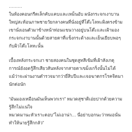
………
ในห้องคอนกรีตเล็กคับแคบและเหม็นอับ ผนังกระจกเงาบาน
ใหญ่สะท้อนภาพชายวัยกลางคนที่นั่งอยู่ที่โต๊ะโลหะฝั่งตรงข้าม
เขานั่งเอนตัวมาข้างหน้าท่อนแขนวางอยู่บนโต๊ะและเฝ้ามอง
กระจกเงาบานนั้นด้วยสายตาที่แข็งกระด้างและเย็นเยียบพอๆ
กับผิวโต๊ะโลหะนั้น
เบื้องหลังกระจกเงา ชายสองคนในชุดสูทสีเข้มที่เฝ้าสังเกตุ
การณ์ยังอดรู้สึกเสียวสันหลังจากสายตาเขม็งเกร็งนั้นไม่ได้
แม้ว่าจะผ่านงานตำรวจมากว่ายี่สิบปีและเจอฆาตกรโรคจิตมา
นักต่อนัก
“มันมองเหมือนมันเห็นพวกเรา” หมวดสุชาติเอ่ยปากด้วยความ
รู้สึกไม่แน่ใจ
หมวดมานะหัวเราะตอบ”ไม่เอาน่า… นี่อย่าบอกนะว่าหมอนั่น
ทำให้นายรู้สึกกลัว”