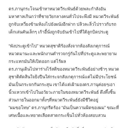
ดร.ภานุกระโจนเข้าหาหมวดวีระพันธ์ด้วยพละกำลังอัน
มหาศาลเกินกว่าที่ชายวัยกลางคนทั่วไปจะพึงมี หมวดวีระพันธ์
ถูกจับเหวี่ยงข้ามห้องไปยังผนังอีกฝาก ปลิวละลิ่วไปราวกับรถ
เด็กเล่นคันเล็กๆ เก้าอี้นั่งถูกจับยันเข้าไปที่ใต้ลูกบิดประตู
“พังประตูเข้าไป” หมวดสุชาติร้องสั่งจากห้องสังเกตุการณ์
หมวดมานะและพนักงานตำรวจกรู่กันไปที่ประตูและพยายาม
กระแทกมันให้เปิดออก แต่ไร้ผล
ดร.ภานุเดินไปหาร่างไร้สติของหมวดวีระพันธ์อย่างช้าๆ หมวด
สุชาติตัดสินใจยิงปืนใส่กระจกสังเกตุการณ์แต่ไม่มีประโยชน์
มันเป็นกระจกกันกระสุน เขาได้แต่เฝ้ามองดร.ภานุค่อยๆเอา
นิ้วแหวกเข้าไปในอวัยวะภายในของหมวดวีระพันธ์ ดึงทึ้งชิ้น
ส่วนภายในออกมาทั้งๆที่หมวดวีระพันธ์ยังมีชีวิตอยู่
“ผมขอโทษ” ดร.ภานุกรีดร้อง “มันเป็นความผิดของผม” ขณะที่
เศษเนื้อและหยาดเลือดสาดกระเซ็นไปทั่วห้องสอบสวน