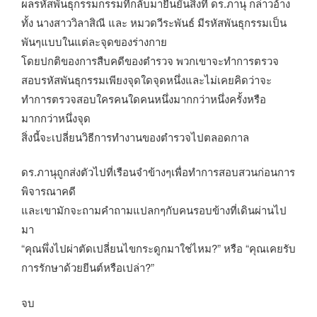
ผลรหัสพันธุกรรมกรรมที่กลับมายืนยันสิ่งที่ ดร.ภานุ กล่าวอ้าง
ทั้ง นางสาววิลาสิณี และ หมวดวีระพันธ์ มีรหัสพันธุกรรมเป็น
พันๆแบบในแต่ละจุดของร่างกาย
โดยปกติของการสืบคดีของตำรวจ พวกเขาจะทำการตรวจ
สอบรหัสพันธุกรรมเพียงจุดใดจุดหนึ่งและไม่เคยคิดว่าจะ
ทำการตรวจสอบใครคนใดคนหนึ่งมากกว่าหนึ่งครั้งหรือ
มากกว่าหนึ่งจุด
สิ่งนี้จะเปลี่ยนวิธีการทำงานของตำรวจไปตลอดกาล
ดร.ภานุถูกส่งตัวไปที่เรือนจำข้างๆเพื่อทำการสอบสวนก่อนการ
พิจารณาคดี
และเขามักจะถามคำถามแปลกๆกับคนรอบข้างที่เดินผ่านไป
มา
“คุณพึ่งไปผ่าตัดเปลี่ยนไขกระดูกมาใช่ไหม?” หรือ “คุณเคยรับ
การรักษาด้วยยีนต์หรือเปล่า?”
จบ