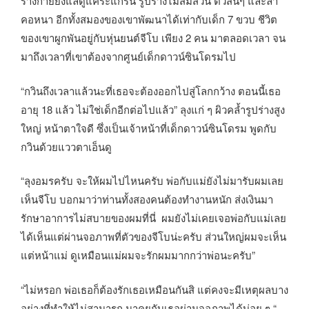
ร่างกายยังแลดูแคระแกร็น รูปร่างไม่สมส่วน ตัวสั้นๆ และลำ
คอหนา อีกทั้งสมองของเขาพัฒนาได้เท่ากับเด็ก 7 ขวบ ชีวิต
ของเขาผูกพันอยู่กับหุ่นยนต์จีโบ เพียง 2 คน มาตลอดเวลา จน
มาถึงเวลาที่เขาต้องจากศูนย์เด็กดาวน์ซินโดรมไป
“กวินถึงเวลาแล้วนะที่เธอจะต้องออกไปสู่โลกกว้าง ตอนนี้เธอ
อายุ 18 แล้ว ไม่ใช่เด็กอีกต่อไปแล้ว” ลุงแก่ ๆ ผิวคล้ำรูปร่างสูง
ใหญ่ หน้าตาใจดี ซึ่งเป็นเจ้าหน้าที่เด็กดาวน์ซินโดรม พูดกับ
กวินด้วยแววตาเอ็นดู
“ลุงอมรครับ จะให้ผมไปไหนครับ พ่อกับแม่ยังไม่มารับผมเลย
เห็นจีโบ บอกมาว่าท่านทั้งสองคนต้องทำงานหนัก ส่งเงินมา
รักษาอาการไม่สบายของผมที่นี่ ผมยังไม่เคยเจอพ่อกับแม่เลย
ได้เห็นแต่ผ่านจอภาพที่ตัวของจีโบน่ะครับ ส่วนใหญ่ผมจะเห็น
แต่หน้าแม่ ดูเหมือนแม่ผมจะรักผมมากกว่าพ่อนะครับ”
“ไม่หรอก พ่อเธอก็ต้องรักเธอเหมือนกันสิ แต่คงจะมีเหตุผลบาง
อย่างที่ทำให้ไม่สามารถ มาคุยกับเธอผ่านจอภาพได้บ่อย ๆ “