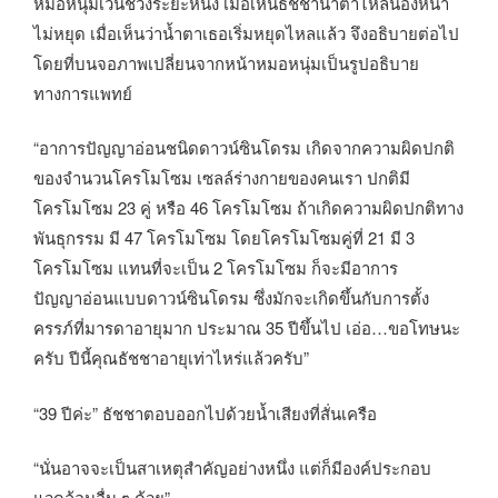
หมอหนุ่มเว้นช่วงระยะหนึ่ง เมื่อเห็นธัชชาน้ำตาไหลนองหน้า
ไม่หยุด เมื่อเห็นว่าน้ำตาเธอเริ่มหยุดไหลแล้ว จึงอธิบายต่อไป
โดยที่บนจอภาพเปลี่ยนจากหน้าหมอหนุ่มเป็นรูปอธิบาย
ทางการแพทย์
“อาการปัญญาอ่อนชนิดดาวน์ซินโดรม เกิดจากความผิดปกติ
ของจำนวนโครโมโซม เซลล์ร่างกายของคนเรา ปกติมี
โครโมโซม 23 คู่ หรือ 46 โครโมโซม ถ้าเกิดความผิดปกติทาง
พันธุกรรม มี 47 โครโมโซม โดยโครโมโซมคู่ที่ 21 มี 3
โครโมโซม แทนที่จะเป็น 2 โครโมโซม ก็จะมีอาการ
ปัญญาอ่อนแบบดาวน์ซินโดรม ซึ่งมักจะเกิดขึ้นกับการตั้ง
ครรภ์ที่มารดาอายุมาก ประมาณ 35 ปีขึ้นไป เอ่อ…ขอโทษนะ
ครับ ปีนี้คุณธัชชาอายุเท่าไหร่แล้วครับ”
“39 ปีค่ะ” ธัชชาตอบออกไปด้วยน้ำเสียงที่สั่นเครือ
“นั่นอาจจะเป็นสาเหตุสำคัญอย่างหนึ่ง แต่ก็มีองค์ประกอบ
แวดล้อมอื่น ๆ ด้วย”