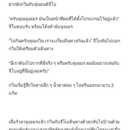
ฝากฝังกวินกับหุ่นยนต์จีโบ
“ครับคุณลุงอมร มันเป็นหน้าที่ผมที่ได้ตั้งโปรแกรมไว้อยู่แล้ว”
จีโบตอบรับ พร้อมโค้งคำนับลุงอมร
“ไปกันครับคุณกวิน เราจะเริ่มเดินทางกันแล้ว” จีโบหันไปบอก
กวินให้เตรียมตัวเดินทาง
“นี่เราต้องไปจากที่นี่จริง ๆ หรือครับลุงอมร ผมยังอยากเล่นกับ
จีโบอยู่ที่นี่อยู่เลยครับ”
กวินเริ่มรู้สึกใจหายลึก ๆ น้ำตาค่อย ๆ ไหลรินออกมาอาบ 2
แก้ม
เมื่อร่ำลาลุงอมรแล้ว กวินกับจีโบเดินทางด้วยกลับไปบ้านด้วย
รถยนต์พลังงานแสงอาทิตย์ของศูนย์เด็กดาวน์ซินโดรมแต่เมื่อ