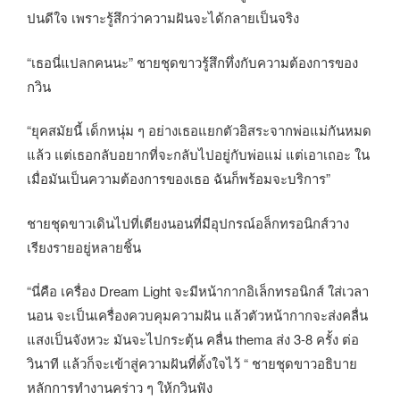
ปนดีใจ เพราะรู้สึกว่าความฝันจะได้กลายเป็นจริง
“เธอนี่แปลกคนนะ” ชายชุดขาวรู้สึกทึ่งกับความต้องการของ
กวิน
“ยุคสมัยนี้ เด็กหนุ่ม ๆ อย่างเธอแยกตัวอิสระจากพ่อแม่กันหมด
แล้ว แต่เธอกลับอยากที่จะกลับไปอยู่กับพ่อแม่ แต่เอาเถอะ ใน
เมื่อมันเป็นความต้องการของเธอ ฉันก็พร้อมจะบริการ”
ชายชุดขาวเดินไปที่เตียงนอนที่มีอุปกรณ์อล็กทรอนิกส์วาง
เรียงรายอยู่หลายชิ้น
“นี่คือ เครื่อง Dream Light จะมีหน้ากากอิเล็กทรอนิกส์ ใส่เวลา
นอน จะเป็นเครื่องควบคุมความฝัน แล้วตัวหน้ากากจะส่งคลื่น
แสงเป็นจังหวะ มันจะไปกระตุ้น คลื่น thema ส่ง 3-8 ครั้ง ต่อ
วินาที แล้วก็จะเข้าสู่ความฝันที่ตั้งใจไว้ “ ชายชุดขาวอธิบาย
หลักการทำงานคร่าว ๆ ให้กวินฟัง