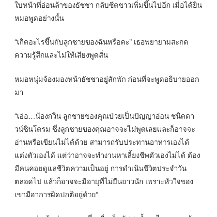
ใบหน้าที่อ่อนล้าของธัชชา กลับซีดขาวเพิ่มขึ้นไปอีก เมื่อได้ยิน
หมอพูดอย่างนั้น
“เกิดอะไรขึ้นกับลูกชายของฉันหรือคะ” เธอพยายามสะกด
ความรู้สึกและไม่ให้เสียงพูดสั่น
หมอหนุ่มจ้องมองหน้าธัชชาอยู่สักพัก ก่อนที่จะพูดอธิบายออก
มา
“เอ่อ…น้องกวิน ลูกชายของคุณป่วยเป็นปัญญาอ่อน ชนิดดา
วน์ซินโดรม ซึ่งลูกชายของคุณอาจจะไม่พูดเลยและก็อาจจะ
อ่านหรือเขียนไม่ได้ด้วย สามารถรับประทานอาหารเองได้
แต่งตัวเองได้ แต่ว่าอาจจะทำงานหาเลี้ยงชีพตัวเองไม่ได้ ต้อง
มีคนคอยดูแลชีวิตความเป็นอยู่ การดำเนินชีวิตประจำวัน
ตลอดไป แล้วก็อาจจะมีอายุที่ไม่ยืนยาวนัก เพราะหัวใจของ
เขามีอาการผิดปกติอยู่ด้วย”