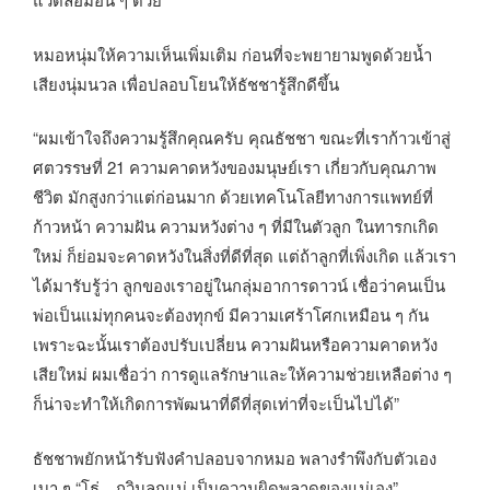
หมอหนุ่มให้ความเห็นเพิ่มเติม ก่อนที่จะพยายามพูดด้วยน้ำ
เสียงนุ่มนวล เพื่อปลอบโยนให้ธัชชารู้สึกดีขึ้น
“ผมเข้าใจถึงความรู้สึกคุณครับ คุณธัชชา ขณะที่เราก้าวเข้าสู่
ศตวรรษที่ 21 ความคาดหวังของมนุษย์เรา เกี่ยวกับคุณภาพ
ชีวิต มักสูงกว่าแต่ก่อนมาก ด้วยเทคโนโลยีทางการแพทย์ที่
ก้าวหน้า ความฝัน ความหวังต่าง ๆ ที่มีในตัวลูก ในทารกเกิด
ใหม่ ก็ย่อมจะคาดหวังในสิ่งที่ดีที่สุด แต่ถ้าลูกที่เพิ่งเกิด แล้วเรา
ได้มารับรู้ว่า ลูกของเราอยู่ในกลุ่มอาการดาวน์ เชื่อว่าคนเป็น
พ่อเป็นแม่ทุกคนจะต้องทุกข์ มีความเศร้าโศกเหมือน ๆ กัน
เพราะฉะนั้นเราต้องปรับเปลี่ยน ความฝันหรือความคาดหวัง
เสียใหม่ ผมเชื่อว่า การดูแลรักษาและให้ความช่วยเหลือต่าง ๆ
ก็น่าจะทำให้เกิดการพัฒนาที่ดีที่สุดเท่าที่จะเป็นไปได้”
ธัชชาพยักหน้ารับฟังคำปลอบจากหมอ พลางรำพึงกับตัวเอง
เบา ๆ “โธ่…กวินลูกแม่ เป็นความผิดพลาดของแม่เอง”