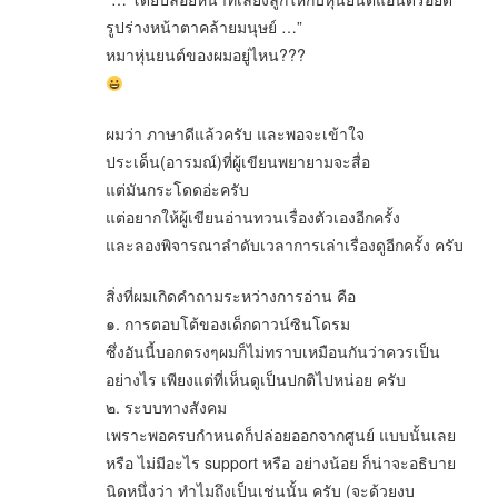
รูปร่างหน้าตาคล้ายมนุษย์ …”
หมาหุ่นยนต์ของผมอยู่ไหน???
ผมว่า ภาษาดีแล้วครับ และพอจะเข้าใจ
ประเด็น(อารมณ์)ที่ผู้เขียนพยายามจะสื่อ
แต่มันกระโดดอ่ะครับ
แต่อยากให้ผู้เขียนอ่านทวนเรื่องตัวเองอีกครั้ง
และลองพิจารณาลำดับเวลาการเล่าเรื่องดูอีกครั้ง ครับ
สิ่งที่ผมเกิดคำถามระหว่างการอ่าน คือ
๑. การตอบโต้ของเด็กดาวน์ซินโดรม
ซึ่งอันนี้บอกตรงๆผมก็ไม่ทราบเหมือนกันว่าควรเป็น
อย่างไร เพียงแต่ที่เห็นดูเป็นปกติไปหน่อย ครับ
๒. ระบบทางสังคม
เพราะพอครบกำหนดก็ปล่อยออกจากศูนย์ แบบนั้นเลย
หรือ ไม่มีอะไร support หรือ อย่างน้อย ก็น่าจะอธิบาย
นิดหนึ่งว่า ทำไมถึงเป็นเช่นนั้น ครับ (จะด้วยงบ