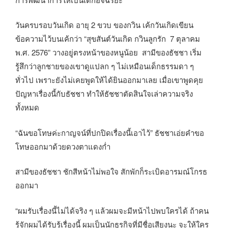
วันครบรอบวันเกิด อายุ 2 ขวบ ของกวิน เค้กวันเกิดเขียน
ข้อความไว้บนเค้กว่า “สุขสันต์วันเกิด กวินลูกรัก 7 ตุลาคม
พ.ศ. 2576” วางอยู่ตรงหน้าของหนูน้อย สามีของธัชชา เริ่ม
รู้สึกว่าลูกชายของเขาดูแปลก ๆ ไม่เหมือนเด็กธรรมดา ๆ
ทั่วไป เพราะยังไม่เคยพูดให้ได้ยินออกมาเลย เมื่อเขาพูดคุย
ปัญหาเรื่องนี้กับธัชชา ทำให้ธัชชาตัดสินใจเล่าความจริง
ทั้งหมด
“ฉันขอโทษค่ะกาญจน์ที่ปกปิดเรื่องนี้เอาไว้” ธัชชาเอ่ยคำขอ
โทษออกมาด้วยดวงตาแดงก่ำ
สามีของธัชชา ชักสีหน้าไม่พอใจ สักพักก็ระเบิดอารมณ์โกรธ
ออกมา
“ผมรับเรื่องนี้ไม่ได้จริง ๆ แล้วผมจะมีหน้าไปพบใครได้ ถ้าคน
รู้จักผมได้รับรู้เรื่องนี้ ผมเป็นนักธุรกิจที่มีชื่อเสียงนะ จะให้ใคร