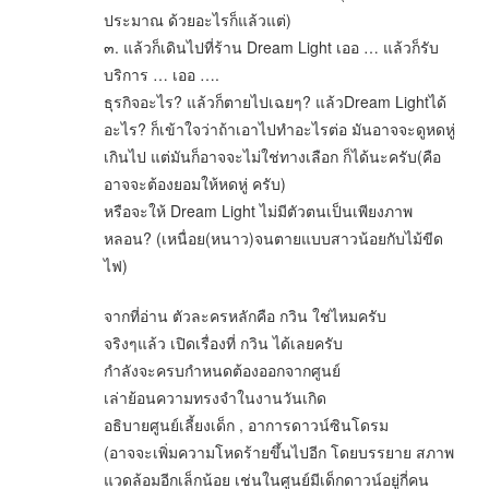
ประมาณ ด้วยอะไรก็แล้วแต่)
๓. แล้วก็เดินไปที่ร้าน Dream Light เออ … แล้วก็รับ
บริการ … เออ ….
ธุรกิจอะไร? แล้วก็ตายไปเฉยๆ? แล้วDream Lightได้
อะไร? ก็เข้าใจว่าถ้าเอาไปทำอะไรต่อ มันอาจจะดูหดหู่
เกินไป แต่มันก็อาจจะไม่ใช่ทางเลือก ก็ได้นะครับ(คือ
อาจจะต้องยอมให้หดหู่ ครับ)
หรือจะให้ Dream Light ไม่มีตัวตนเป็นเพียงภาพ
หลอน? (เหนื่อย(หนาว)จนตายแบบสาวน้อยกับไม้ขีด
ไฟ)
จากที่อ่าน ตัวละครหลักคือ กวิน ใช่ไหมครับ
จริงๆแล้ว เปิดเรื่องที่ กวิน ได้เลยครับ
กำลังจะครบกำหนดต้องออกจากศูนย์
เล่าย้อนความทรงจำในงานวันเกิด
อธิบายศูนย์เลี้ยงเด็ก , อาการดาวน์ซินโดรม
(อาจจะเพิ่มความโหดร้ายขึ้นไปอีก โดยบรรยาย สภาพ
แวดล้อมอีกเล็กน้อย เช่นในศูนย์มีเด็กดาวน์อยู่กี่คน