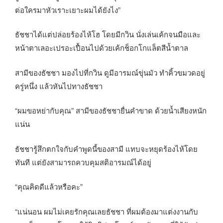
ต่อใครมาหัวเราะเยาะผมได้ยังไง”
ธัชชาได้แต่ปล่อยร้องไห้โฮ โดยมีกวิน นั่งเล่นเค้กจนมือและ
หน้าตาเลอะเปรอะเปื้อนไปด้วยเค้กช็อกโกแล็ตสีน้ำตาล
สามีของธัชชา มองไปที่กวิน ดูมีอารมณ์ขุ่นมัว ทำคิ้วขมวดอยู่
ครู่หนึ่ง แล้วหันไปทางธัชชา
“ผมขอหย่ากับคุณ” สามีของธัชชายื่นคำขาด ด้วยน้ำเสียงหนัก
แน่น
ธัชชารู้สึกตกใจกับคำพูดนี้ของสามี แทบจะหยุดร้องไห้โดย
ทันที แต่ยังสามารถควบคุมสติอารมณ์ได้อยู่
“คุณคิดดีแล้วหรือคะ”
“แน่นอน ผมไม่เคยรักคุณเลยธัชชา ที่ผมต้องมาแต่งงานกับ