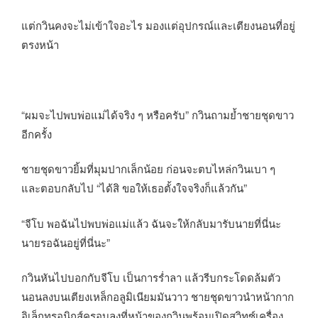
แต่กวินคงจะไม่เข้าใจอะไร มองแต่อุปกรณ์และเตียงนอนที่อยู่
ตรงหน้า
“ผมจะไปพบพ่อแม่ได้จริง ๆ หรือครับ” กวินถามย้ำชายชุดขาว
อีกครั้ง
ชายชุดขาวยิ้มที่มุมปากเล็กน้อย ก่อนจะตบไหล่กวินเบา ๆ
และตอบกลับไป “ได้สิ ขอให้เธอตั้งใจจริงก็แล้วกัน”
“จีโบ พอฉันไปพบพ่อแม่แล้ว ฉันจะให้กลับมารับนายที่นี่นะ
นายรอฉันอยู่ที่นี่นะ”
กวินหันไปบอกกับจีโบ เป็นการร่ำลา แล้วรีบกระโดดล้มตัว
นอนลงบนเตียงเหล็กอลูมิเนียมมันวาว ชายชุดขาวนำหน้ากาก
อิเล็กทรอนิกส์ครอบลงที่หน้าของกวินพร้อมเปิดสวิทซ์เครื่อง