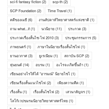
sci-fi fantasy fiction
(2)
scp-th
(2)
SCP Foundation
(2)
Time Travel
(1)
คดีของเมธี
(6)
งานสัปดาห์วิทยาศาสตร์แห่งชาติ
(1)
ถาม what...if
(1)
นวนิยาย
(11)
ประกวด
(3)
ประกวดเรื่องสั้นไซ-ไฟ 2010
(3)
ประชุมกรรมการ
(5)
ภาพยนตร์
(1)
ภาษาในนิยายเรื่องสั้นไซไฟ
(1)
ยานอวกาศ
(3)
ยูเรเนียม
(1)
สถาบัน SCP
(2)
หุ่นยนต์
(14)
อบรม
(1)
อะไรจะเกิดขึ้นถ้า
(1)
เขียนอย่างไรให้ได้ "อารมณ์" นิยายไซไ
(1)
เขียนเรื่องสั้นแนวไซไฟ
(2)
เพียงความคืด
(1)
เรื่องสั้น
(1)
เรื่องสั้นไซไฟ
(2)
เสวนาสัญจร
(1)
โลโก้เวปขมรมนิยายวิทยาศาสตร์ไทย
(1)