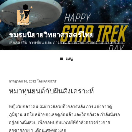
ข้าม
ไป
ยัง
บทความ
ชมรมนิยายวิทยาศาสตร์ไทย
เพื่อส่งเสริม การเขียน และ การอ่าน นิยายวิทยาศาสตร์ ในประเทศไทย
เมนู
เขียน
กรกฎาคม 16, 2012
โดย
PARITAT
วัน
หมาหุ่นยนต์กับฝันสังเคราะห์
ที่
หญิงวัยกลางคน ผมยาวสลวยถึงกลางหลัง การแต่งกายดู
ภูมิฐาน แต่ใบหน้าของเธอดูอ่อนล้าและวิตกกังวล กำลังนั่งรอ
อยู่อย่างนิ่งสงบ เพื่อรอพบกับแพทย์ที่กำลังตรวจร่างกาย
ลูกชายอายุ 1 เดือนเศษของเธอ