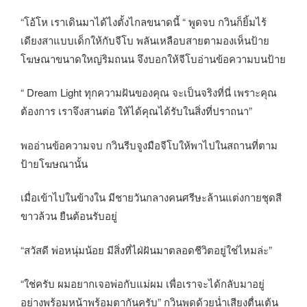
“โอ้โห เราเดินมาได้ไงตั้งไกลขนาดนี้ “ พูดจบ กวินก็ยิ้มไร้
เดียงสาแบบเด็กให้กับจีโบ พลันเหลือบสายตามองเห็นป้าย
โฆษณาขนาดใหญ่ริมถนน จึงบอกให้จีโบอ่านข้อความบนป้าย
“ Dream Light ทุกความฝันของคุณ จะเป็นจริงที่นี่ เพราะคุณ
ต้องการ เราจึงสานต่อ ให้ได้คุณได้รับในสิ่งที่ปราถนา”
พออ่านข้อความจบ กวินรีบจูงมือจีโบให้พาไปในสถานที่ตาม
ป้ายโฆษณานั้น
เมื่อเข้าไปในข้างใน มีชายวันกลางคนศรีษะล้านแต่งกายชุดสี
ขาวล้วน ยืนต้อนรับอยู่
“สวัสดี พ่อหนุ่มน้อย มีสิ่งที่ไฝ่ฝันมาตลอดชีวิตอยู่ใช่ไหมล่ะ”
“ใช่ครับ ผมอยากเจอพ่อกับแม่ผม เพื่อเราจะได้กลับมาอยู่
อย่างพร้อมหน้าพร้อมตากันครับ” กวินพูดด้วยน่ำเสียงตื่นเต้น