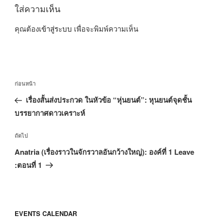
ใส่ความเห็น
คุณต้อง
เข้าสู่ระบบ
เพื่อจะพิมพ์ความเห็น
แนะแนว
เรื่อง
ก่อนหน้า
เรื่อง
ก่อน
เรื่องสั้นส่งประกวด ในหัวข้อ “หุ่นยนต์”: หุนยนต์จุดชั้น
หน้า
บรรยากาศดาวเคราะห์
เรื่อง
ถัดไป
ถัด
Anatria (เรื่องราวในจักรวาลอันกว้างใหญ่): องค์ที่ 1 Leave
ไป
:ตอนที่ 1
EVENTS CALENDAR