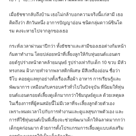
เมื่อธัชชากลับถึงบ้าน เธอไม่กล้าบอกความจริงนี้แก่สามี เธอ
คิดถึงว่า สักวันหนึ่ง อาการปัญญาอ่อน ชนิดกลุ่มดาวน์ซินโด
รม คงจะหายไปจากลูกของเธอ
กระทั่งเวลาผ่านมาปีกว่า ทั้งธัชชาและสามีของเธอต่างก้มหน้า
ก้มตาทำงาน โดยปล่อยหน้าที่เลี้ยงลูกให้กับหุ่นยนต์แอนดร
อยด์รูปร่างหน้าตาคล้ายมนุษย์ รูปร่างเท่ากับเด็ก 10 ขวบ มีหัว
ทรงกลม ผิวภายทำจากพลาสติกพิเศษ มีสีเหลืองอ่อน ชื่อว่า
จีโบ คอยดูแลทุกอย่างทั้งเรื่องเสื้อผ้า อาหาร การเรียนรู้และ
พัฒนาการ เหมือนกับครอบครัวทั่วไปในปัจจุบัน ที่นิยมให้หุ่น
ยนต์แอนดรอยด์เลี้ยงดูเด็กมากกว่าใช้มนุษย์ดูแล ด้วยเหตุผล
ในเรื่องการที่ผู้คนสมัยนี้ไม่มีเวลาที่จะเลี้ยงลูกด้วยตัวเอง
เพราะหมดเวลาไปกับการทำงานและดูแลสุขภาพตัวเอง และ
การที่ใช้หุ่นยนต์เป็นพี่เลี้ยงจะช่วยพัฒนาเด็กให้ฉลาดมากกว่า
เด็กยุคก่อนมาก ด้วยการตั้งโปรแกรมการเลี้ยงดูแบบส่งเสริม
การพัฒนาการให้เป็นเด็กอัจฉริยะ