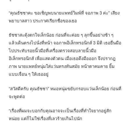
“คุณธัชชาคะ ขอเชิญพบนายแพทย์วิมพ์ที่ จอภาพ 3 ค่ะ” เสียง
พยาบาลสาว ประกาศเรียกชื่อของเธอ
ธัชชาสะดุ้งตกใจเล็กน้อย ก่อนที่จะค่อย ๆ ลุกขึ้นอย่างช้า ๆ
แล้วเดินตรงไปนั่งที่หน้า จอภาพอิเล็กทรอนิกส์ 3 มิติ เธอยื่นมือ
ไปประทับรอยนิ้วมือที่เครื่องตรวจสอบลายนิ้วมือ
อิเล็กทรอนิกส์ เพื่อแสดงตัวตน เมื่อเธอดึงมือออก จึงปรากฎ
ภาพ นายแพทย์หนุ่มใส่แว่นทรงทันสมัย หน้าตาคมคาย ยิ้ม
แบบเจื่อน ๆ ให้เธออยู่
“สวัสดีครับ คุณธัชชา” หมอหนุ่มขยับกรอบแว่นเล็กน้อย ก่อนที่
จะพูดต่อ
“เรื่องที่ผมจะบอกกับคุณอาจจะเป็นเรื่องที่ทำใจยากอยู่สัก
หน่อย แต่ก็ไม่ใช่เรื่องที่เลวร้ายเกินไปนัก