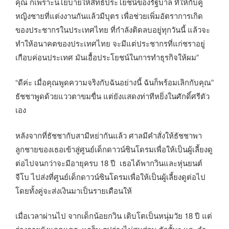
คุณ ก็เพราะนโยบายให้สิทธิประโยชน์ของรัฐบาล ที่ให้กับคู่
หญิงชายที่แต่งงานกันแล้วมีบุตร เพื่อช่วยเพิ่มอัตราการเกิด
ของประชากรในประเทศไทย ที่กำลังติดลบอยู่ทุกวันนี้ แล้วจะ
ทำให้อนาคตของประเทศไทย จะมีแต่ประชากรที่แก่ชราอยู่
เกือบค่อนประเทศ มันเอื้อประโยชน์ในการทำธุรกิจให้ผม”
“ดีค่ะ เมื่อคุณพูดความจริงกับฉันอย่างนี้ ฉันก็พร้อมเลิกกับคุณ”
ธัชชาพูดด้วยแววตาขมขื่น แต่ยังแสดงท่าทีหยิ่งในศักดิ์ศรีตัว
เอง
หลังจากที่ธัชชากับสามีหย่ากันแล้ว ศาลมีคำสั่งให้ธัชชาพา
ลูกชายของเธอเข้าสู่ศูนย์เด็กดาวน์ซินโดรมเพื่อให้เป็นผู้เลี้ยงดู
ต่อไปจนกว่าจะมีอายุครบ 18 ปี เธอได้พากวินและหุ่นยนต์
จีโบ ไปส่งที่ศูนย์เด็กดาวน์ซินโดรมเพื่อให้เป็นผู้เลี้ยงดูต่อไป
โดยทั้งคู่จะส่งเงินมาเป็นรายเดือนให้
เมื่อเวลาผ่านไป จากเด็กน้อยกวิน เติบโตเป็นหนุ่มวัย 18 ปี แต่