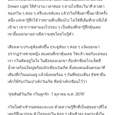
Dream Light ให้ทำงาน เวลาค่อย ๆ ผ่านไปทีละวินาที ดวงตา
ของกวิน ๆ ค่อย ๆ หรี่และหลับลง แล้วกวินก็ลืมตาขึ้นมาอีกครั้ง
หนึ่ง แต่เขารู้สึกได้ว่าสถานที่เปลี่ยนไป ไม่ใช่ที่เดิมที่เขาเพิ่งได้
เข้ามา เขากวาดตามองไปรอบ ๆ เป็นห้องที่เขารู้สึกคุ้นเคย
เขายิ้มออกมาอย่างมีความสุขโดยไม่รู้ตัว
เสียงเคาะประตูห้องดังขึ้น ประตูห้อง ๆ ค่อย ๆ แง้มออกมา
ปรากฏร่างชายหญิง สองคนที่เขาคุ้นเคย ใช่แล้ว พ่อกับแม่ของ
เรา กวินคิดอยู่ในใจ ในมือของแม่เขา ถือเค้กช๊อคโกแล็ตสี
น้ำตาลก้อนใหญ่พร้อมปักเทียนวันเกิด ทั้งสองคนเดินตรงมาที่
เตียงที่กวินนอนอยู่ แล้วนั่งลงพร้อม ๆ กันที่ขอบเตียง ธัชชายื่น
เค้กให้กับกวินเป่าเค้กวันเกิด ที่หน้าเค้กเขียนไว้ว่า
“สุขสันต์วันเกิด กวินลูกรัก 7 ตุลาคม พ.ศ. 2576”
กวินโผตัวเข้ากอดพ่อและแม่ ด้วยความรู้สึกที่เป็นสุขอย่างที่ไม่
เคยรู้สึกมาก่อน หัวใจของกวิน ค่อย ๆ เต้นช้าลง จนกระทั่งใน