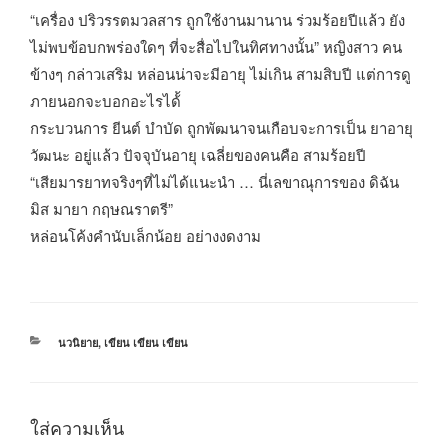
“เครื่อง ปริวรรตมวลสาร ถูกใช้งานมานาน ร่วมร้อยปีแล้ว ยัง
ไม่พบข้อบกพร่องใดๆ ที่จะสื่อไปในทิศทางนั้น” หญิงสาว คน
ข้างๆ กล่าวเสริม หล่อนน่าจะมีอายุ ไม่เกิน สามสิบปี แต่การดู
ภายนอกจะบอกอะไรได้้
กระบวนการ ยีนต์ บำบัด ถูกพัฒนาจนเกือบจะการเป็น ยาอายุ
วัฒนะ อยู่แล้ว ปัจจุบันอายุ เฉลี่ยของคนคือ สามร้อยปี
“เสียมารยาทจริงๆที่ไม่ได้แนะนำ … นี่เลขาณุการของ ดิฉัน
มิส มายา กฤษณราตรี”
หล่อนโค้งคำนับเล็กน้อย อย่างงดงาม
หมวด
นวนิยาย
,
เขียน เขียน เขียน
หมู่
ใส่ความเห็น