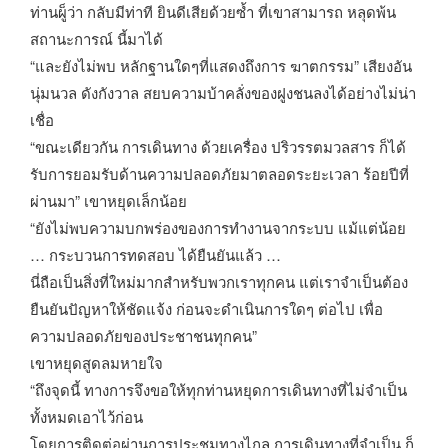
ท่านผู็ว่า กลับมีท่าที ยินดีเสียด้วยซ้ำ ที่เขาสามารถ หลุดพ้น
สถานะการณ์ นี้มาได้
“และยังไม่พบ หลักฐานใดๆที่แสดงถึงการ ฆาตกรรม” เสียงอัน
นุ่มนวล ดังกังวาล สยบความบ้าคลั่งของฝูงชนลงได้อย่างไม่น่า
เชื่อ
“ขณะเดียวกัน การเดินทาง ด้วยเครื่อง ปริวรรตมวลสาร ก็ได้
รับการยอมรับด้านความปลอดภัยมาตลอดระยะเวลา ร้อยปีที่
ผ่านมา” เขาหยุดเล็กน้อย
“ยังไม่พบความบกพร่องของการทำงานจากระบบ แม้แต่น้อย
… กระบวนการทดสอบ ได้ยืนยันแล้ว …
นี่ถือเป็นสิ่งที่ใหม่มากสำหรับพวกเราทุกคน แต่เราจำเป็นต้อง
ยืนยันปัญหาให้ชัดแจ้ง ก่อนจะดำเนินการใดๆ ต่อไป เพื่อ
ความปลอดภัยของประชาชนทุกคน”
เขาหยุดสูดลมหายใจ
“ถึงจุดนี้ ทางการจึงขอให้ทุกท่านหยุดการเดินทางที่ไม่จำเป็น
ทั้งหมดเอาไว้ก่อน
โดยการติดต่อผ่านการประชุมทางไกล การเดินทางที่จำเป็น ก็