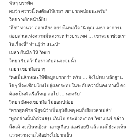
พันๆ บรรทัด
ผมว่า คราวนี้ คงต้องให้เวลา เขามากหน่อยนะครับ”
วิทยา พยักหน้าถี่ยิบ
“ฮึ่ย!” ท่านว่า ออกเสียง อย่างไม่พอใจ “นี่ คุณ เมธา จากกรม
สอบสวนแห่งความมั่นคงระหว่างประเทศ … เขาจะมาช่วยเรา
ในเรื่องนี้” ท่านผู้ว่า แนะนำ
เมธา ยื่นมือ ให้ วิทยา
วิทยา รีบคว้ามือราวกับคนจะจมน้ำ
เมธา เขย่ามือเบาๆ
“คงเป็นลักษณะให้ข้อมูลมากกว่า ครับ … ยังไม่พบ หลักฐาน
ใดๆ ที่จะเชื่อมโยงไปสู่ผลกระทบในระดับความั่นคง ทางนี้ คง
ต้องเป็นหัวเรือใหญ่ ต่อไป … นะครับ”
วิทยา ยังคงเขย่ามือ ไม่ยอมปล่อย
“หากสุดท้าย พิสูจน์ว่าเป็นอุบัติเหตุ ผมก็เสียเวลาเปล่า”
“พูดอย่างนั้นก็ด่วนสรุปเกินไป กระมังคะ” ดร.วิชาเยนร์ กล่าว
ถึงแม้ จะเป็นหญิงสาวอายุเกือบ สองร้อยปี แล้ว แต่ก็ยังคงเห็น
แววความงามได้อย่างไม่ยากเย็น