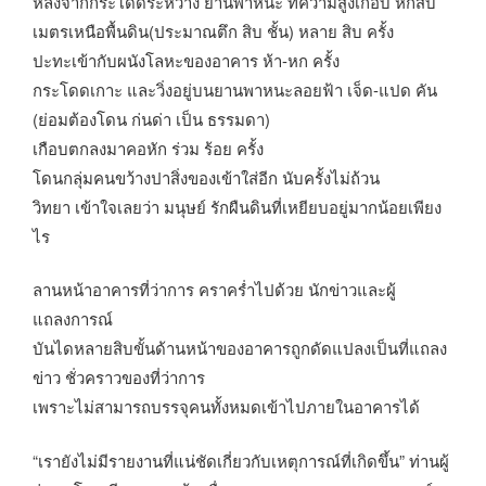
หลังจากกระโดดระหว่าง ยานพาหนะ ที่ความสูงเกือบ หกสิบ
เมตรเหนือพื้นดิน(ประมาณตึก สิบ ชั้น) หลาย สิบ ครั้ง
ปะทะเข้ากับผนังโลหะของอาคาร ห้า-หก ครั้ง
กระโดดเกาะ และวิ่งอยู่บนยานพาหนะลอยฟ้า เจ็ด-แปด คัน
(ย่อมต้องโดน ก่นด่า เป็น ธรรมดา)
เกือบตกลงมาคอหัก ร่วม ร้อย ครั้ง
โดนกลุ่มคนขว้างปาสิ่งของเข้าใส่อีก นับครั้งไม่ถ้วน
วิทยา เข้าใจเลยว่า มนุษย์ รักผืนดินที่เหยียบอยู่มากน้อยเพียง
ไร
ลานหน้าอาคารที่ว่าการ คราคร่ำไปด้วย นักข่าวและผู้
แถลงการณ์
บันไดหลายสิบขั้นด้านหน้าของอาคารถูกดัดแปลงเป็นที่แถลง
ข่าว ชั่วคราวของที่ว่าการ
เพราะไม่สามารถบรรจุคนทั้งหมดเข้าไปภายในอาคารได้
“เรายังไม่มีรายงานที่แน่ชัดเกี่ยวกับเหตุการณ์ที่เกิดขึ้น” ท่านผู้