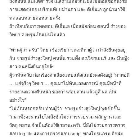
ถึงตอนนี้ แม้แต่ตำรวจในสถานีเดียวกัน ยังไม่ยอมเชื่อกันง่าย
การแสดงบัตร เปรียบเทียบม่านตา และ ดีเอ็นเอ ถูกนำมาใช้
ทดสอบหลายต่อหลายครั้ง
ถ้าเทียบกับการทดสอบ ดีเอ็นเอ เมื่อสมัยก่อน ตอนนี้ ร่างของ
วิทยา คงพรุนเป็นเม่นไปแล้ว
“ท่านผู้ว่า ครับ” วิทยา ร้องเรียก ขณะที่ท่าผู้ว่า กำลังยืนคุยอยู่
กับ ชายรูปร่างสูงใหญ่ คนนั้น รวมทั้ง ดร.วิชาเยนร์ และ มีหญิง
สาว คนหนึ่งยืนอยู่ใกล้ๆ
ผู้ว่าหันควับ ก่อนร้องด่าเสียงแหบแห้ง(แต่ยังคงดังอยู่) “มาพอดี
… แย่จริงๆ วิทยา … คุณมาไม่ทันแถลงการณ์ คุณมีหน้าที่
รายงานความคืบหน้า ของการสอบสวน แล้วดูสิ ผล เป็น
อย่างไร”
“ไม่เป็นหรอกครับ ท่านผู้ว่า” ชายรูปร่างสูงใหญ่ พูดขัดขึ้น
“เวลาพึ่งจะผ่านไปไม่ถึงชั่วโมง การรวบรวม หลักฐาน และ
วัตถุ พยาน จำเป็นต้องใช้เวลานะครับ นี่ยังไม่รวมการรตรวจ
สอบ log file และการตรวจสอบ script ของโปรแกรม อีกนับ