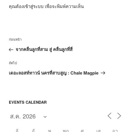
คุณต้อง
เข้าสู่ระบบ
เพื่อจะพิมพ์ความเห็น
แนะแนว
เรื่อง
ก่อนหน้า
เรื่อง
ก่อน
จากคลื่นลูกที่สาม สู่ คลื่นลูกที่สี่
หน้า
เรื่อง
ถัดไป
ถัด
เดอะลอสท์ทาวน์ นครที่สาบสูญ : Chale Magpie
ไป
EVENTS CALENDAR
จั
อั
พุ
พฤ
ศุ
เส
อา