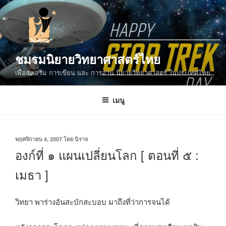
ข้าม
ไป
ยัง
บทความ
ชมรมนิยายวิทยาศาสตร์ไทย
เพื่อส่งเสริม การเขียน และ การอ่าน นิยายวิทยาศาสตร์ ในประเทศไทย
เมนู
เขียน
พฤศจิกายน 4, 2007
โดย
นิราจ
วัน
องก์ที่ ๑ แผนเปลี่ยนโลก [ ตอนที่ ๕ :
ที่
เมธา ]
วิทยา พาร่างอันสะบักสะบอบ มาถึงที่ว่าการจนได้