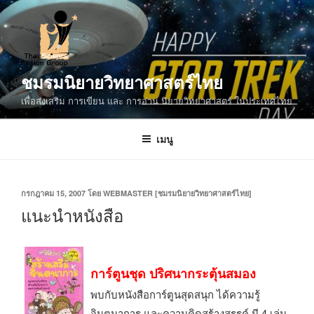
ข้าม
ไป
ยัง
บทความ
ชมรมนิยายวิทยาศาสตร์ไทย
เพื่อส่งเสริม การเขียน และ การอ่าน นิยายวิทยาศาสตร์ ในประเทศไทย
เมนู
เขียน
กรกฎาคม 15, 2007
โดย
WEBMASTER [ชมรมนิยายวิทยาศาสตร์ไทย]
วัน
แนะนำหนังสือ
ที่
การ์ตูนชุด ปริศนากระตุ้นสมอง
พบกับหนังสือการ์ตูนสุดสนุก ได้ความรู้
จินตนาการ และความคิดสร้างสรรค์ มี 4 เล่ม