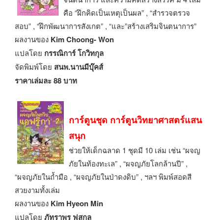
คือ “ฝึกคิดเป็นเหตุเป็นผล” , “สำรวจตรวจ
สอบ” , “ฝึกพัฒนาการสังเกต” , “และ”สร้างเสริมจินตนาการ”
ผลงานของ
Kim Choong- Won
แปลโดย
กรรณิการ์ โกวิทกุล
จัดพิมพ์โดย
สนพ.นานมีบุ๊คส์
ราคาเล่มละ 88 บาท
การ์ตูนชุด การ์ตูนวิทยาศาสตร์แสน
สนุก
ช่วยให้เด็กฉลาด 1 ชุดมี 10 เล่ม เช่น “ผจญ
ภัยในท้องทะเล” , “ผจญภัยโลกล้านปี” ,
“ผจญภัยในถ้ำมือ , “ผจญภัยในป่าดงดิบ” , ฯลฯ พิมพ์สอดสี
สวยงามทั้งเล่ม
ผลงานของ
Kim Hyeon Min
แปลโดย
ภัทราพร ฟูสกุล