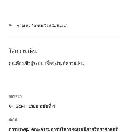
หมวด
ข่าวสาร / กิจกรรม
,
วิจารณ์ / แนะนำ
หมู่
ใส่ความเห็น
คุณต้อง
เข้าสู่ระบบ
เพื่อจะพิมพ์ความเห็น
แนะแนว
เรื่อง
ก่อนหน้า
เรื่อง
ก่อน
Sci-Fi Club ฉบับที่ 4
หน้า
เรื่อง
ถัดไป
ถัด
การประชุม คณะกรรมการบริหาร ชมรมนิยายวิทยาศาสตร์