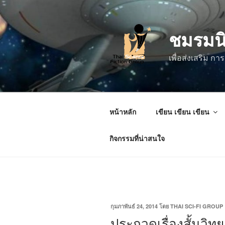
ข้าม
ไป
ชมรมน
ยัง
บทความ
เพื่อส่งเสริม 
หน้าหลัก
เขียน เขียน เขียน
กิจกรรมที่น่าสนใจ
เขียน
กุมภาพันธ์ 24, 2014
โดย
THAI SCI-FI GROUP
วัน
ประกวดเรื่องสั้นวิท
ที่