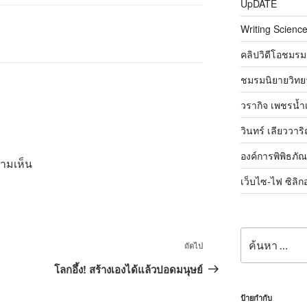
UpDATE
Writing Science
คลิปวิดีโอชมรม
ชมรมนิยายวิทยา
วรากิจ เพชรน้ำ
วินทร์ เลียววาร
องค์การพิพิธภั
วามเห็น
เว็บไซ-ไฟ ซิลิก
ค้นหา:
เรื่อง
ถัดไป
ถัด
โลกอึ้ง! สร้างเองได้แล้วปอดมนุษย์
ไป
ป้ายกำกับ