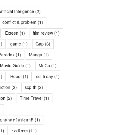
rtificial Intelgence
(2)
conflict & problem
(1)
Exteen
(1)
film review
(1)
1)
game
(1)
Gap
(6)
Paradox
(1)
Manga
(1)
Movie Guide
(1)
Mr.Cp
(1)
1)
Robot
(1)
sci-fi day
(1)
fiction
(2)
scp-th
(2)
ion
(2)
Time Travel
(1)
)
ทยาศาสตร์แห่งชาติ
(1)
1)
นวนิยาย
(11)