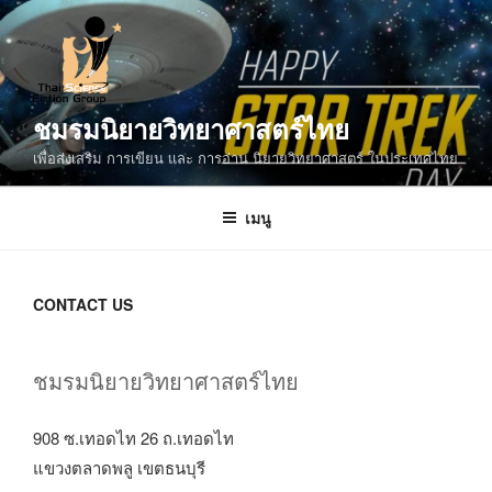
ข้าม
ไป
ยัง
บทความ
ชมรมนิยายวิทยาศาสตร์ไทย
เพื่อส่งเสริม การเขียน และ การอ่าน นิยายวิทยาศาสตร์ ในประเทศไทย
เมนู
CONTACT US
ชมรมนิยายวิทยาศาสตร์ไทย
908 ซ.เทอดไท 26 ถ.เทอดไท
แขวงตลาดพลู เขตธนบุรี