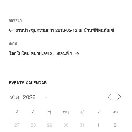
แนะแนว
เรื่อง
ก่อนหน้า
เรื่อง
ก่อน
งานประชุมกรรมการ 2013-05-12 ณ บ้านพิพิทธภัณฑ์
หน้า
เรื่อง
ถัดไป
ถัด
โลกใบใหม่ หมายเลข X…ตอนที่ 1
ไป
EVENTS CALENDAR
จั
อั
พุ
พฤ
ศุ
เส
อา
27
28
29
30
31
1
2