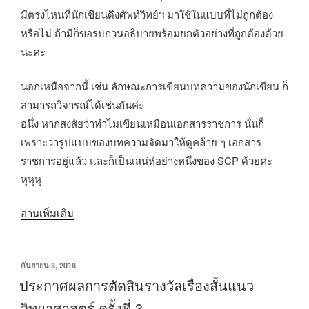
มีตรงไหนที่นักเขียนดึงศัพท์วิทย์ฯ มาใช้ในแบบที่ไม่ถูกต้อง
หรือไม่ ถ้ามีก็ขอรบกวนอธิบายพร้อมยกตัวอย่างที่ถูกต้องด้วย
นะคะ
นอกเหนือจากนี้ เช่น ลักษณะการเขียนบทความของนักเขียน ก็
สามารถวิจารณ์ได้เช่นกันค่ะ
อนึ่ง หากสงสัยว่าทำไมเขียนเหมือนเอกสารราชการ นั่นก็
เพราะว่ารูปแบบของบทความจัดมาให้ดูคล้าย ๆ เอกสาร
ราชการอยู่แล้ว และก็เป็นเสน่ห์อย่างหนึ่งของ SCP ด้วยค่ะ
หุหุหุ
“บทความ
อ่านเพิ่มเติม
วัตถุ
ที่
เขียน
กันยายน 3, 2018
มี
วัน
ประกาศผลการตัดสินรางวัลเรื่องสั้นแนว
ความ
ที่
วิทยาศาสตร์ ครั้งที่ 3
ผิด