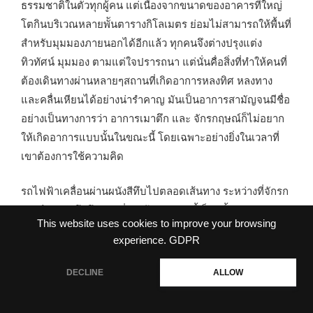
ธรรมชาติในตัวทุกผู้คน แต่เนื่องจากขนาดของอาคารที่ใหญ่
โตกินบริเวณหลายพัันตารางกิโลเมตร ย่อมไม่สามารถให้พื้นที่
สำหรับมุมมองภายนอกได้อีกแล้ว ทุกคนจึงต่างปรุงแต่ง
ทิวทัศน์ มุมมอง ตามแต่ใจปรารถนา แต่นั่นคื่อสิ่งที่ทำให้คนที่
ต้องเดินทางผ่านหลายๆสถานที่เกิดอาการหลงทิศ หลงทาง
และคลื่นเหียนได้อย่างน่ารำคาญ มันเป็นอาการสามัญจนมีชื่อ
อย่างเป็นทางการว่า อาการเมาตึก และ จักรกฤษณ์ก็ไม่อยาก
ให้เกิดอาการแบบนั้นในขณะนี้ โดยเฉพาะอย่างยิ่งในเวลาที่
เขาต้องการใช้ความคิด
รถไฟฟ้าเคลื่อนผ่านผนังสีทึบไปตลอดเส้นทาง ระหว่างที่จักรก
ฤษณ์หวนรำลึกถึงตอนที่พบเจ้าของงานนี้เป็นครั้งแรก
This website uses cookies to improve your browsing
…
experience.
GDPR
“สามีของฉันหายตัวไป” หล่อนกล่าว…มีน้ำเสีงแหบพร่าเล็กๆ
DECLINE
ALLOW
ในเสียงนั้น จักรกฤษณ์รู้สึกได้ถึงความไม่แน่ใจบางอย่าง หลัง
จากการทักทายกับหล่อนตามมารยาทของนักสืบทั่วไป