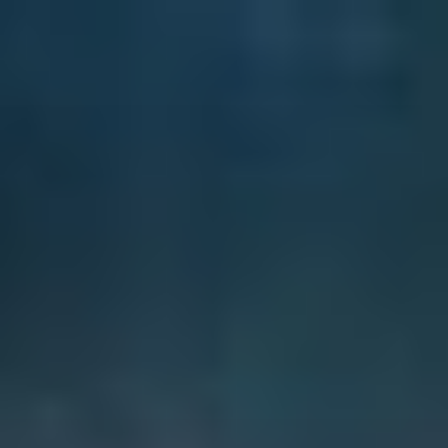
ข้าม
ไป
ยัง
บทความ