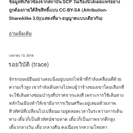
ข้อมูลที่เกี่ยวข้องจากสถาบัน SCP ในเรื่องนี้ได้เผยแพร่อย่าง
ถูกต้องภายใต้ลิขสิทธิ์แบบ CC-BY-SA (Attribution-
ShareAlike 3.0)(แสดงที่มา-อนุญาตแบบเดียวกัน)
“สถาบัน
อ่านเพิ่มเติม
SCP:
ความ
เขียน
เมษายน 13, 2018
ฝัน
วัน
รอยวิบัติ (trace)
เสมือน
ที่
จริง(Canon:สถาบัน
จักรกฤษณ์ยืนอย่างสงบนิ่งอยู่บนรถไฟฟ้าที่กำลังเคลื่อนที่ด้วย
สยอง
ความเร็วสูง เขากำลังเดินทางไปพบผู้ว่าจ้างของเขาโดยเลือกที่
ขวัญ)”
จะใช้เส้นทางซ่อมบำรุงที่ปราศจากแสงสี เพราะการใช้เส้นทาง
หลักในเมืองทำให้เขามีอาการเวียนศรีษะอยู่เสมอด้วยภาพ
ทิวทัศน์ที่เปลี่ยนไปเปลี่ยนมาอยู่ตลอดเวลาในระหว่างการเดิน
ทาง เดี๋ยวก็เป็นทิวทัศน์ชายหาด เดี๋ยวก็เป็นภาพจากตึกสูง
เดี๋ยวกลางวัน เดี๋ยวกลางคืน คงเนื่องจากความโหยหา