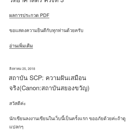
ปกติ(SCPs
ผลการประกวด PDF
Object)ที่
เขียน
ขอแสดงความยินดีกับทุกท่านด้วยครับ
โดย
Bonneneige
“ประกาศ
อ่านเพิ่มเติม
[อาจ
ผล
มี
การ
การ
เขียน
สิงหาคม 25, 2018
ตัดสิน
อัปเดต
วัน
สถาบัน SCP: ความฝันเสมือน
รางวัล
ที่
เรื่อยๆ]”
จริง(Canon:สถาบันสยองขวัญ)
เรื่อง
สั้น
สวัสดีค่ะ
แนว
วิทยาศาสตร์
นักเขียนลงงานเขียนในเว็บนี้เป็นครั้งแรก ขออภัยด้วยค่ะถ้าดู
ครั้ง
แปลกๆ
ที่
3”