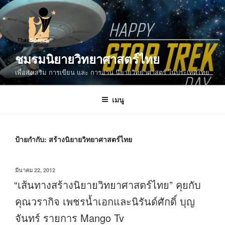
ข้าม
ไป
ยัง
บทความ
ชมรมนิยายวิทยาศาสตร์ไทย
เพื่อส่งเสริม การเขียน และ การอ่าน นิยายวิทยาศาสตร์ ในประเทศไทย
เมนู
ป้ายกำกับ:
สร้างนิยายวิทยาศาสตร์ไทย
เขียน
มีนาคม 22, 2012
วัน
“เส้นทางสร้างนิยายวิทยาศาสตร์ไทย” คุยกับ
ที่
คุณวรากิจ เพชรน้ำเอกและนิรันด์ศักดิ์ บุญ
จันทร์ รายการ Mango Tv