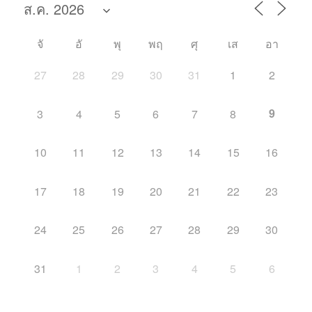
เรื่อง
Dark
จั
City
อั
พุ
พฤ
ศุ
เส
อา
-เมือง
27
28
29
30
31
1
2
เปลี่ยน
สมอง
9
3
4
5
6
7
8
มนุษย์
ผิด
10
11
12
13
14
15
16
คน”
17
18
19
20
21
22
23
24
25
26
27
28
29
30
31
1
2
3
4
5
6