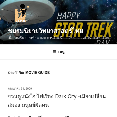
ข้าม
ไป
ยัง
บทความ
ชมรมนิยายวิทยาศาสตร์ไทย
เพื่อส่งเสริม การเขียน และ การอ่าน นิยายวิทยาศาสตร์ ในประเทศไทย
เมนู
ป้ายกำกับ:
MOVIE GUIDE
เขียน
กรกฎาคม 31, 2009
วัน
ชวนดูหนังไซไฟเรื่อง Dark City -เมืองเปลี่ยน
ที่
สมอง มนุษย์ผิดคน