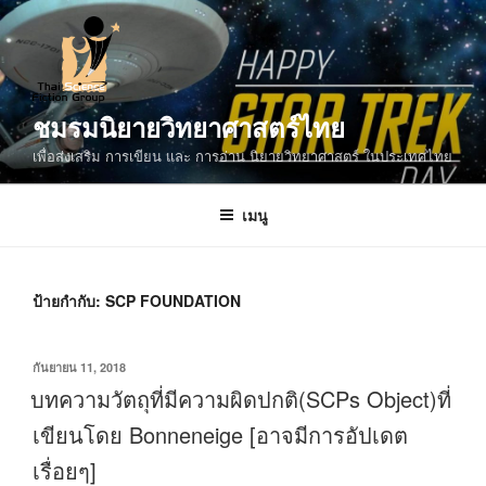
ข้าม
ไป
ยัง
บทความ
ชมรมนิยายวิทยาศาสตร์ไทย
เพื่อส่งเสริม การเขียน และ การอ่าน นิยายวิทยาศาสตร์ ในประเทศไทย
เมนู
ป้ายกำกับ:
SCP FOUNDATION
เขียน
กันยายน 11, 2018
วัน
บทความวัตถุที่มีความผิดปกติ(SCPs Object)ที่
ที่
เขียนโดย Bonneneige [อาจมีการอัปเดต
เรื่อยๆ]