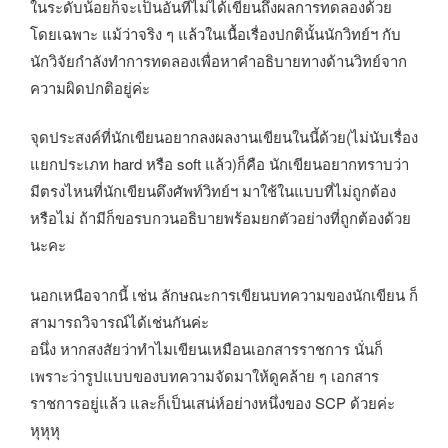
ในระดับน้อยก็จะเป็นอันที่ไม่ได้เขียนถึงผลการทดลองด้วย
โดยเฉพาะ แม้ว่าจริง ๆ แล้วในเนื้อเรื่องปกตินั้นนักวิทย์ฯ กับ
นักวิจัยกำลังทำการทดลองเพื่อหาคำอธิบายทางด้านวิทย์จาก
ความผิดปกติอยู่ค่ะ
จุดประสงค์ที่นักเขียนอยากลงผลงานเขียนในนี้ด้วย(ไม่นับเรื่อง
แยกประเภท hard หรือ soft แล้ว)ก็คือ นักเขียนอยากทราบว่า
มีตรงไหนที่นักเขียนดึงศัพท์วิทย์ฯ มาใช้ในแบบที่ไม่ถูกต้อง
หรือไม่ ถ้ามีก็ขอรบกวนอธิบายพร้อมยกตัวอย่างที่ถูกต้องด้วย
นะคะ
นอกเหนือจากนี้ เช่น ลักษณะการเขียนบทความของนักเขียน ก็
สามารถวิจารณ์ได้เช่นกันค่ะ
อนึ่ง หากสงสัยว่าทำไมเขียนเหมือนเอกสารราชการ นั่นก็
เพราะว่ารูปแบบของบทความจัดมาให้ดูคล้าย ๆ เอกสาร
ราชการอยู่แล้ว และก็เป็นเสน่ห์อย่างหนึ่งของ SCP ด้วยค่ะ
หุหุหุ