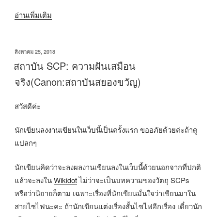
“บทความ
อ่านเพิ่มเติม
วัตถุ
ที่
เขียน
สิงหาคม 25, 2018
มี
วัน
สถาบัน SCP: ความฝันเสมือน
ความ
ที่
จริง(Canon:สถาบันสยองขวัญ)
ผิด
ปกติ(SCPs
สวัสดีค่ะ
Object)ที่
เขียน
นักเขียนลงงานเขียนในเว็บนี้เป็นครั้งแรก ขออภัยด้วยค่ะถ้าดู
โดย
แปลกๆ
Bonneneige
[อาจ
นักเขียนคิดว่าจะลงผลงานเขียนลงในเว็บนี้ด้วยนอกจากที่ปกติ
มี
แล้วจะลงใน
Wikidot
ไม่ว่าจะเป็นบทความของวัตถุ SCPs
การ
หรือว่านิยายก็ตาม เฉพาะเรื่องที่นักเขียนมั่นใจว่าเขียนมาใน
อัปเดต
สายไซไฟนะคะ ถ้านักเขียนแต่งเรื่องสั้นไซไฟอีกเรื่อง เดี๋ยวนัก
เรื่อยๆ]”