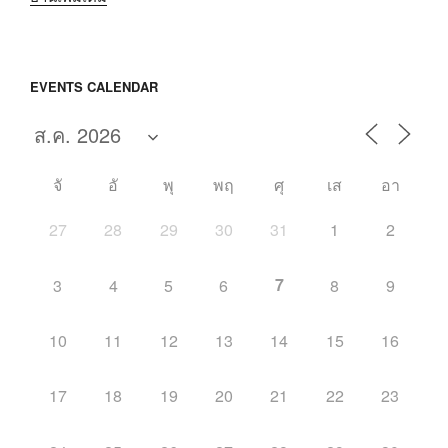
SCP:
ความ
ฝัน
EVENTS CALENDAR
เสมือน
จริง(Canon:สถาบัน
สยอง
จั
ขวัญ)”
อั
พุ
พฤ
ศุ
เส
อา
27
28
29
30
31
1
2
7
3
4
5
6
8
9
10
11
12
13
14
15
16
17
18
19
20
21
22
23