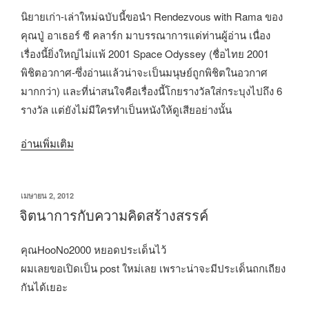
นิยายเก่า-เล่าใหม่ฉบับนี้ขอนำ Rendezvous with Rama ของ
คุณปู่ อาเธอร์ ซี คลาร์ก มาบรรณาการแด่ท่านผู้อ่าน เนื่อง
เรื่องนี้ยิ่งใหญ่ไม่แพ้ 2001 Space Odyssey (ชื่อไทย 2001
พิชิตอวกาศ-ซึ่งอ่านแล้วน่าจะเป็นมนุษย์ถูกพิชิตในอวกาศ
มากกว่า) และที่น่าสนใจคือเรื่องนี้โกยรางวัลใส่กระบุงไปถึง 6
รางวัล แต่ยังไม่มีใครทำเป็นหนังให้ดูเสียอย่างนั้น
“นิยาย
อ่านเพิ่มเติม
เก่า-
เล่า
เขียน
เมษายน 2, 2012
ใหม่
วัน
จิตนาการกับความคิดสร้างสรรค์
:
ที่
Rendezvous
คุณHooNo2000 หยอดประเด็นไว้
with
ผมเลยขอเปิดเป็น post ใหม่เลย เพราะน่าจะมีประเด็นถกเถียง
Rama
กันได้เยอะ
(ดุจ