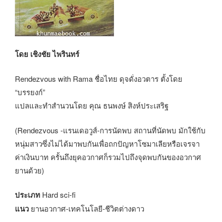
โดย เชิงชัย ไพรินทร์
Rendezvous with Rama ชื่อไทย ดุจดั่งอวตาร ตั้งโดย
“บรรยงก์”
แปลและทำสำนวนโดย คุณ ธนพงษ์ สิงห์ประเสริฐ
(Rendezvous -แรนเดอวูส์-การนัดพบ สถานที่นัดพบ มักใช้กับ
หนุ่มสาวซึ่งไม่ได้มาพบกันเพื่อถกปัญหาโซมาเลียหรือเจรจา
ค่าเงินบาท ครั้นถึงยุคอวกาศก็รวมไปถึงจุดพบกันของอวกาศ
ยานด้วย)
ประเภท
Hard sci-fi
แนว
ยานอวกาศ-เทคโนโลยี-ชีวิตต่างดาว