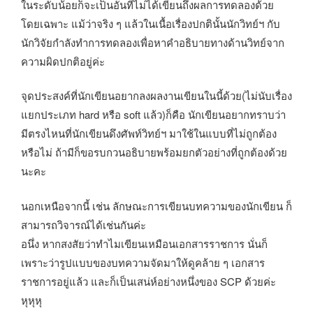
ในระดับน้อยก็จะเป็นอันที่ไม่ได้เขียนถึงผลการทดลองด้วย
โดยเฉพาะ แม้ว่าจริง ๆ แล้วในเนื้อเรื่องปกตินั้นนักวิทย์ฯ กับ
นักวิจัยกำลังทำการทดลองเพื่อหาคำอธิบายทางด้านวิทย์จาก
ความผิดปกติอยู่ค่ะ
จุดประสงค์ที่นักเขียนอยากลงผลงานเขียนในนี้ด้วย(ไม่นับเรื่อง
แยกประเภท hard หรือ soft แล้ว)ก็คือ นักเขียนอยากทราบว่า
มีตรงไหนที่นักเขียนดึงศัพท์วิทย์ฯ มาใช้ในแบบที่ไม่ถูกต้อง
หรือไม่ ถ้ามีก็ขอรบกวนอธิบายพร้อมยกตัวอย่างที่ถูกต้องด้วย
นะคะ
นอกเหนือจากนี้ เช่น ลักษณะการเขียนบทความของนักเขียน ก็
สามารถวิจารณ์ได้เช่นกันค่ะ
อนึ่ง หากสงสัยว่าทำไมเขียนเหมือนเอกสารราชการ นั่นก็
เพราะว่ารูปแบบของบทความจัดมาให้ดูคล้าย ๆ เอกสาร
ราชการอยู่แล้ว และก็เป็นเสน่ห์อย่างหนึ่งของ SCP ด้วยค่ะ
หุหุหุ