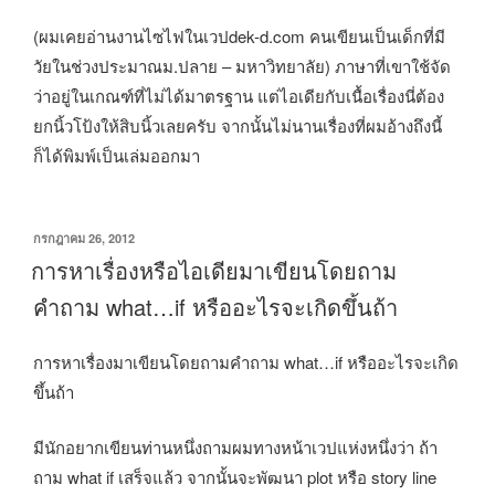
(ผมเคยอ่านงานไซไฟในเวปdek-d.com คนเขียนเป็นเด็กที่มี
วัยในช่วงประมาณม.ปลาย – มหาวิทยาลัย) ภาษาที่เขาใช้จัด
ว่าอยู่ในเกณฑ์ที่ไม่ได้มาตรฐาน แต่ไอเดียกับเนื้อเรื่องนี่ต้อง
ยกนิ้วโป้งให้สิบนิ้วเลยครับ จากนั้นไม่นานเรื่องที่ผมอ้างถึงนี้
ก็ได้พิมพ์เป็นเล่มออกมา
เขียน
กรกฎาคม 26, 2012
วัน
การหาเรื่องหรือไอเดียมาเขียนโดยถาม
ที่
คำถาม what…if หรืออะไรจะเกิดขึ้นถ้า
การหาเรื่องมาเขียนโดยถามคำถาม what…if หรืออะไรจะเกิด
ขึ้นถ้า
มีนักอยากเขียนท่านหนึ่งถามผมทางหน้าเวปแห่งหนึ่งว่า ถ้า
ถาม what if เสร็จแล้ว จากนั้นจะพัฒนา plot หรือ story line