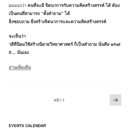
ดั่ง
ผมมองว่า
คนที่จะมี จิตนาการกับความคิดสร้างสรรค์ ได้ ต้อง
อวตาร)”
เป็นคนที่สามารถ “ตั้งคำถาม” ได้
ยิ่งชอบถาม ยิ่งสร้างจิตนาการและความคิดสร้างสรรค์
จะเห็นว่า
วลีที่นิยมใช้สร้างนิยายวิทยาศาสตร์ ก็เป็นคำถาม นั่นคือ what
if… นั่นเอง
“จิต
อ่านเพิ่มเติม
นา
การ
กับ
หน้า
Posts
ความ
หน้า
1
ต่อ
คิด
pagination
ไป
สร้างสรรค์”
EVENTS CALENDAR