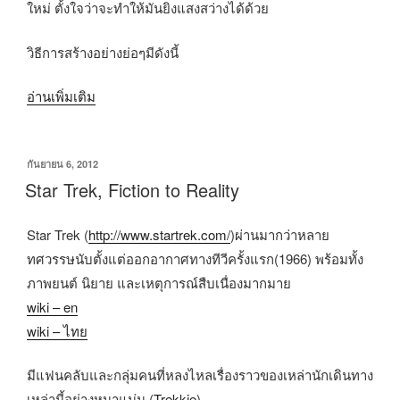
ใหม่ ตั้งใจว่าจะทำให้มันยิงแสงสว่างได้ด้วย
วิธีการสร้างอย่างย่อๆมีดังนี้
“การ
อ่านเพิ่มเติม
สร้าง
DL
เขียน
กันยายน 6, 2012
44
วัน
Star Trek, Fiction to Reality
เฮฟ
ที่
วี่บ
Star Trek (
http://www.startrek.com/
)ผ่านมากว่าหลาย
ลา
ทศวรรษนับตั้งแต่ออกอากาศทางทีวีครั้งแรก(1966) พร้อมทั้ง
ส
ภาพยนต์ นิยาย และเหตุการณ์สืบเนื่องมากมาย
เตอร์”
wiki – en
wiki – ไทย
มีแฟนคลับและกลุ่มคนที่หลงไหลเรื่องราวของเหล่านักเดินทาง
เหล่านี้อย่างหนาแน่น (
Trekkie
)