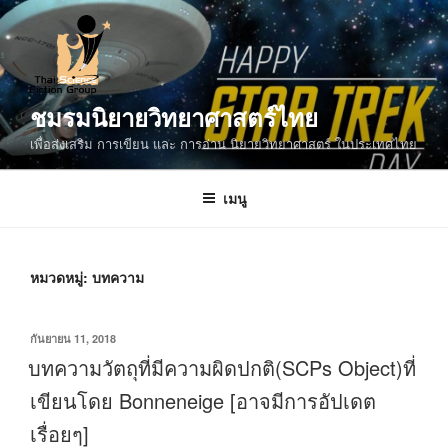
ข้าม
ไป
ยัง
บทความ
ชมรมนิยายวิทยาศาสตร์ไทย
เพื่อส่งเสริม การเขียน และ การอ่าน นิยายวิทยาศาสตร์ ในประเทศไทย
เมนู
หมวดหมู่:
บทความ
เขียน
กันยายน 11, 2018
วัน
บทความวัตถุที่มีความผิดปกติ(SCPs Object)ที่
ที่
เขียนโดย Bonneneige [อาจมีการอัปเดต
เรื่อยๆ]