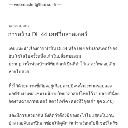
— webmaster@thai sci-fi —
เขียน
ตุลาคม 3, 2012
วัน
การสร้าง DL 44 เฮฟวี่บลาสเตอร์
ที่
เคยแนะนำเรื่องการ ทำปืน DL44 หรือ เลเซอร์บลาสเตอร์ของ
ฮัน โซโลไปครั้งหนึ่งแล้วในบล็อกของผม
ปรากฏว่าน้ำท่วมบ้านพิพิธภัณฑ์ ปืนที่ทำไว้แสดงก็พลอยเสีย
หายไปด้วย
ทิ้งไว้ด้วยความขี้เกียจอยู่เกือบครบปีจนน้ำจะท่วมรอบสอง
พอดีรับงานของชมรมนิยายวิทยาศาสตร์ไทยไว้ว่า ปลายปีนี้จะ
จัดงานฉายภาพยนตร์ สตาร์เทร็ค (หนังทีวีชุดเก่า ยุค 2510)
และมีการเสวนากัน จึงคิดว่าต้องมีของอะไรไปแสดงในงาน
บ้าง เลยจับเอาปืนมาซ่อมให้ดูดีกว่าเก่า พร้อมกับมีเซอร์ไพร้ซ