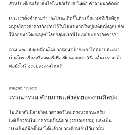
สำหรับเขียนเรื่องสั้นไซไฟสักเรื่องยังไงต่อ คำถามน่าคิดต่อ
เช่น เราตั้งคำถามว่า “อะไรจะเกิดขึ้นถ้า เชื้อแบคทีเรียทีถูก
มนุษย์ดาวอังคารกักเก็บไว้ในโดมขนาดใหญ่แห่งหนึ่งถูกปล่อย
ให้ออกมาโดยมนุษย์โลกกลุ่มแรกที่ไปเหยียบดาวอังคาร?”
ถาม what if ดูเหมือนไม่ยากนักแต่ถ้าจะเอาไอ้ที่ถามพัฒนา
เป็นโครงเรื่องหรือสตอรี่เพื่อเขียนออกมา (เรื่องสั้น) เราจะคิด
ต่อยังไง? จะจบลงตรงไหน?
เขียน
กรกฎาคม 17, 2012
วัน
วรรณกรรม ศักยภาพแห่งสุดยอดงานศิลปะ
ที่
ไม่เกี่ยวกับนิยายวิทยาศาสตร์โดยตรงหรอกนะครับ
แต่เกี่ยวกันในแง่ความเป็นนิยาย(วรรณกรรม) และเป็น
ประเด็นที่นึกขึ้นมาได้แล้วอยากเขียนเก็บไว้เท่านั้น