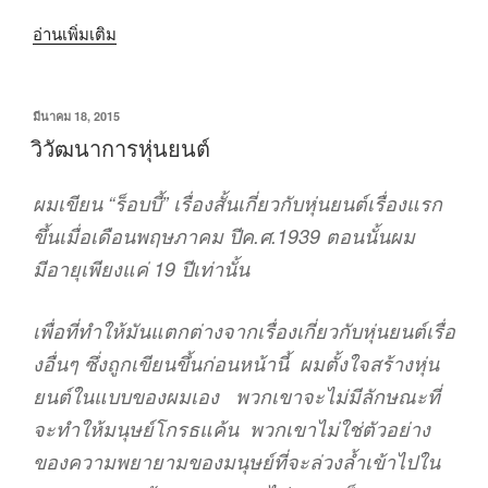
“บทความ
อ่านเพิ่มเติม
วัตถุ
ที่
เขียน
มีนาคม 18, 2015
มี
วัน
วิวัฒนาการหุ่นยนต์
ความ
ที่
ผิด
ผมเขียน
“
ร็อบบี้
”
เรื่องสั้นเกี่ยวกับหุ่นยนต์เรื่องแรก
ปกติ(SCPs
ขึ้นเมื่อเดือนพฤษภาคม ปีค.ศ.1939 ตอนนั้นผม
Object)ที่
มีอายุเพียงแค่ 19 ปีเท่านั้น
เขียน
โดย
Bonneneige
เพื่อที่ทำให้มันแตกต่างจากเรื่องเกี่ยวกับหุ่นยนต์เรื่อ
[อาจ
งอื่นๆ ซึ่งถูกเขียนขึ้นก่อนหน้านี้ ผมตั้งใจสร้างหุ่น
มี
ยนต์ในแบบของผมเอง พวกเขาจะไม่มีลักษณะที่
การ
จะทำให้มนุษย์โกรธแค้น พวกเขาไม่ใช่ตัวอย่าง
อัปเดต
ของความพยายามของมนุษย์ที่จะล่วงล้ำเข้าไปใน
เรื่อยๆ]”