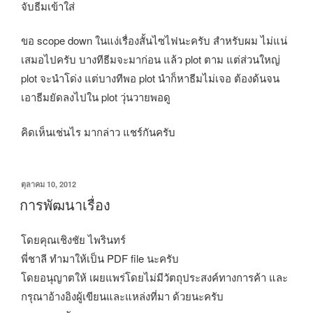
จับธีมเข้าใส่
ขอ scope down ในแง่เรื่องสั้นไซไฟนะครับ สำหรับผม ไม่แน่
เสมอไปครับ บางทีธีมจะมาก่อน แล้ว plot ตาม แต่ส่วนใหญ่
plot จะนำโด่ง แต่บางทีพอ plot นำก็หาธีมไม่เจอ ต้องด้นจน
เอาธีมยัดลงไปใน plot วุ่นวายพอดู
คิดเห็นเช่นไร มากล่าว แชร์กันครับ
เขียน
ตุลาคม 10, 2012
วัน
การพัฒนาเรื่อง
ที่
โดยคุณเชิงชัย ไพรินทร์
พี่ชาลี ทำมาให้เป็น PDF file นะครับ
โดยอนุญาตให้ เผยแพร่โดยไม่มีวัตถุประสงค์ทางการค้า และ
กรุณาอ้างอิงผู้เขียนและแหล่งที่มา ด้วยนะครับ