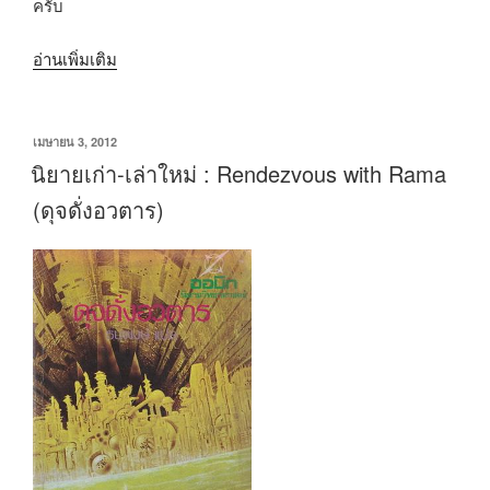
ครับ
“วรรณกรรม
อ่านเพิ่มเติม
ศักยภาพ
แห่ง
เขียน
เมษายน 3, 2012
สุด
วัน
นิยายเก่า-เล่าใหม่ : Rendezvous with Rama
ยอด
ที่
(ดุจดั่งอวตาร)
งาน
ศิลปะ”