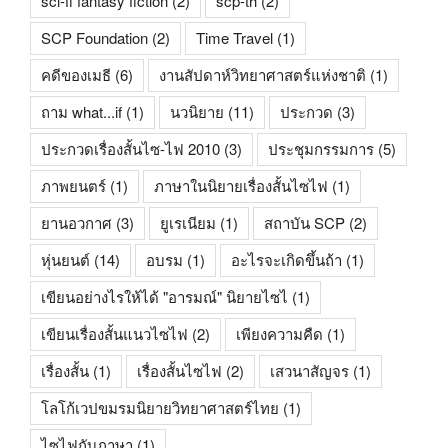
sci-fi fantasy fiction
(2)
scp-th
(2)
SCP Foundation
(2)
Time Travel
(1)
คดีของเมธี
(6)
งานสัปดาห์วิทยาศาสตร์แห่งชาติ
(1)
ถาม what...if
(1)
นวนิยาย
(11)
ประกวด
(3)
ประกวดเรื่องสั้นไซ-ไฟ 2010
(3)
ประชุมกรรมการ
(5)
ภาพยนตร์
(1)
ภาษาในนิยายเรื่องสั้นไซไฟ
(1)
ยานอวกาศ
(3)
ยูเรเนียม
(1)
สถาบัน SCP
(2)
หุ่นยนต์
(14)
อบรม
(1)
อะไรจะเกิดขึ้นถ้า
(1)
เขียนอย่างไรให้ได้ "อารมณ์" นิยายไซไ
(1)
เขียนเรื่องสั้นแนวไซไฟ
(2)
เพียงความคืด
(1)
เรื่องสั้น
(1)
เรื่องสั้นไซไฟ
(2)
เสวนาสัญจร
(1)
โลโก้เวปขมรมนิยายวิทยาศาสตร์ไทย
(1)
ไซไฟกับภาษา
(1)