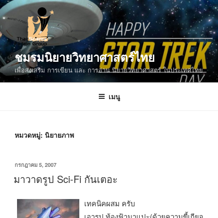
ข้าม
ไป
ยัง
บทความ
ชมรมนิยายวิทยาศาสตร์ไทย
เพื่อส่งเสริม การเขียน และ การอ่าน นิยายวิทยาศาสตร์ ในประเทศไทย
เมนู
หมวดหมู่:
นิยายภาพ
เขียน
กรกฎาคม 5, 2007
วัน
มาวาดรูป Sci-Fi กันเตอะ
ที่
เทคนิคผสม ครับ
เอารูป ท้องฟ้ามาแปะ(ด้วยความขี้เกียจ