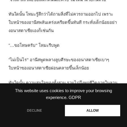
ทันใดนั้น โทมะรู้สึกว่าได้ถามสิ่งที่ไม่ควรถามออกไป เพราะ
ใบหน้าของอานีสพลันเคร่งเครียดขึ้นทันที กระทั่งเด็กน้อยอย่า
งอนาสตาเซียเองก็เช่นกัน
“
…
ขอโทษครับ” โทมะรีบพูด
“
ไม่เป็นไร” อานีสพูดพลางลูบศีรษะของอนาสตาเซียเบาๆ
ใบหน้าของอนาสตาเซียผ่อนคลายขึ้นเล็กน้อย
ทันใดนั้น ความสนใจของทั้งสาม รวมไปถึงทุกชีวิตภายในลาน
This website uses cookies to improve your browsing
พักผู้โดยสารก็หันเหไปยังอวกาศด้านนอก เมื่อจู่ๆก็ปรากฏแสง
experience.
GDPR
สว่างหลากสีประดุจปรากฏการณ์ออโรร่าส่องแสงเจิดจ้าไปทั่ว
โดยแสงนั้นมีจุดเริ่มมาจากกลุ่มก้อนของดวงดาวก่อนหน้านี้
DECLINE
ALLOW
ผู้คนตางส่งเสียงฮือฮา แล้วทันใดนั้นเสียงประกาศจากระบบ