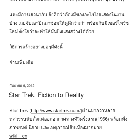
และมีการเสวนากัน จึงคิดว่าต้องมีของอะไรไปแสดงในงาน
บ้าง เลยจับเอาปืนมาซ่อมให้ดูดีกว่าเก่า พร้อมกับมีเซอร์ไพร้ซ
ใหม่ ตั้งใจว่าจะทำให้มันยิงแสงสว่างได้ด้วย
วิธีการสร้างอย่างย่อๆมีดังนี้
“การ
อ่านเพิ่มเติม
สร้าง
DL
เขียน
กันยายน 6, 2012
44
วัน
Star Trek, Fiction to Reality
เฮฟ
ที่
วี่บ
Star Trek (
http://www.startrek.com/
)ผ่านมากว่าหลาย
ลา
ทศวรรษนับตั้งแต่ออกอากาศทางทีวีครั้งแรก(1966) พร้อมทั้ง
ส
ภาพยนต์ นิยาย และเหตุการณ์สืบเนื่องมากมาย
เตอร์”
wiki – en