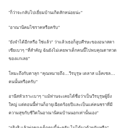
“
ก็ว่าจะกลับไปเยี่ยมบ้านเกิดสักหน่อยน่ะ”
“
อาณานิคมไซราคหรือครับ”
“
ยังจำได้อีกหรือ ใช่แล้ว” ว่าแล้วเธอก็ลูบศีรษะของอนาสตา
เซียเบาๆ “ที่สำคัญ ฉันยังไม่เคยพาเด็กคนนี้ไปพบคุณตาทวด
ของแกเลย”
…
…
โทมะถึงกับตาลุก “คุณหมายถึง
วีรบุรุษ เดลาส แอ็คเซล
คนนั้นหรือครับ”
อานีสหัวเราะเบาๆ “แม้ท่านจะเคยได้ชื่อว่าเป็นวีรบุรุษผู้ยิ่ง
ใหญ่ แต่ตอนนี้ท่านก็อายุเฉียดร้อยปีและเป็นแค่คนชราที่มี
ความสุขกับชีวิตในอาณานิคมบ้านนอกเท่านั้นเอง”
“
จริงสิ แล้วพ่อของเด็กคนนี้ล่ะครับ ไม่ได้มาด้วยกันหรือ”