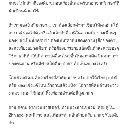
ผมจะไม่กล่าวถึงองค์ประกอบเรื่องอื่นนะครับนอกจาก”ภาษา”ที่
นักเขียนนำมาใช้
ถ้าเรามองในตัวภาษา… เราต้องเลือกคำมาเขียนให้คนอ่านได้
อารมณ์ร่วมไปด้วย? แล้วเจ้าคำที่ว่านี่ในความคิดของเพื่อนๆ
น้องๆ จำเป็นมั้ยครับว่า ต้องเป็น”คำที่แสดงความรู้สึกของตัว
ละครเพียงอย่างเดียว” หรือต้องบรรยายแอ็คชั่นตัวละครเยอะๆ
ใช้ภาษาที่ทำให้เกิดการเคลื่อนไหวขึ้นในความคิด จินตนาการ
ของคนอ่าน หรือมีคำชนิดอื่นๆด้วย? คิดเห็นอย่างไรครับ
โดยส่วนตัวผมคิดว่าเรื่องนี้สำคัญมากๆครับ ต่อให้เรื่อง plot ดี
หรือ idea เจ๋งแค่ไหน ถ้าอ่านแล้วแห้งๆ โอกาสที่คนอ่านจะวาง
งานเรา (เอาไว้ก่อน) ทิ้งเพื่อรออ่านต่อนี่สูงมากๆ
ถาม คคห. จากเวปมาสเตอร์, ท่านประธานชมรม ,คุณ หูโน,
Zhivago, คุณนิราจ และเพื่อนๆท่านอื่นด้วยครับ มาแชร์ไอเดีย
กัน