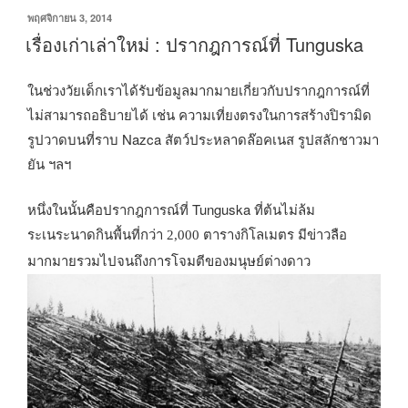
เขียน
พฤศจิกายน 3, 2014
วัน
เรื่องเก่าเล่าใหม่ : ปรากฎการณ์ที่ Tunguska
ที่
ในช่วงวัยเด็กเราได้รับข้อมูลมากมายเกี่ยวกับปรากฎการณ์ที่
ไม่สามารถอธิบายได้ เช่น ความเที่ยงตรงในการสร้างปิรามิด
รูปวาดบนที่ราบ
Nazca สัตว์ประหลาดล๊อคเนส รูปสลักชาวมา
ยัน ฯลฯ
หนึ่งในนั้นคือปรากฎการณ์ที่ Tunguska ที่ต้นไม่ล้ม
ระเนระนาด
กินพื้นที่กว่า
2,000 ตารางกิโลเมตร มีข่าวลือ
มากมายรวมไปจนถึงการโจมตีของมนุษย์ต่างดาว