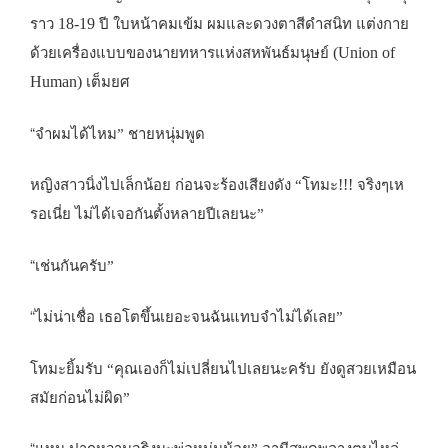
18-19
ราว
ปี ใบหน้าคมเข้ม ผมและดวงตาสีดำสนิท แต่งกาย
(Union of
ด้วยเครื่องแบบของนายทหารแห่งสหพันธ์มนุษย์
Human)
เต็มยศ
“
จำผมได้ไหม” ชายหนุ่มพูด
!!!
หญิงสาวนิ่งไปเล็กน้อย ก่อนจะร้องเสียงดัง “โทมะ
จริงๆเห
รอเนี่ย ไม่ได้เจอกันตั้งหลายปีเลยนะ”
“
เช่นกันครับ”
“
ไม่น่าเชื่อ เธอโตขึ้นเยอะจนฉันแทบจำไม่ได้เลย”
โทมะยิ้มรับ “คุณเองก็ไม่เปลี่ยนไปเลยนะครับ ยังดูสวยเหมือน
สมัยก่อนไม่ผิด”
“