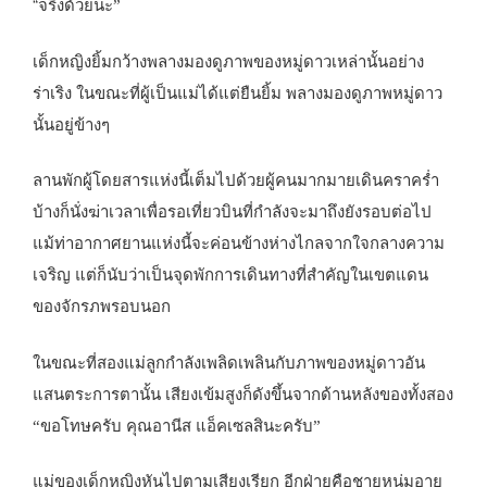
“
จริงด้วยนะ”
เด็กหญิงยิ้มกว้างพลางมองดูภาพของหมู่ดาวเหล่านั้นอย่าง
ร่าเริง ในขณะที่ผู้เป็นแม่ได้แต่ยืนยิ้ม พลางมองดูภาพหมู่ดาว
นั้นอยู่ข้างๆ
ลานพักผู้โดยสารแห่งนี้เต็มไปด้วยผู้คนมากมายเดินคราคร่ำ
บ้างก็นั่งฆ่าเวลาเพื่อรอเที่ยวบินที่กำลังจะมาถึงยังรอบต่อไป
แม้ท่าอากาศยานแห่งนี้จะค่อนข้างห่างไกลจากใจกลางความ
เจริญ แต่ก็นับว่าเป็นจุดพักการเดินทางที่สำคัญในเขตแดน
ของจักรภพรอบนอก
ในขณะที่สองแม่ลูกกำลังเพลิดเพลินกับภาพของหมู่ดาวอัน
แสนตระการตานั้น เสียงเข้มสูงก็ดังขึ้นจากด้านหลังของทั้งสอง
“ขอโทษครับ คุณอานีส แอ็คเซลสินะครับ”
แม่ของเด็กหญิงหันไปตามเสียงเรียก อีกฝ่ายคือชายหนุ่มอายุ