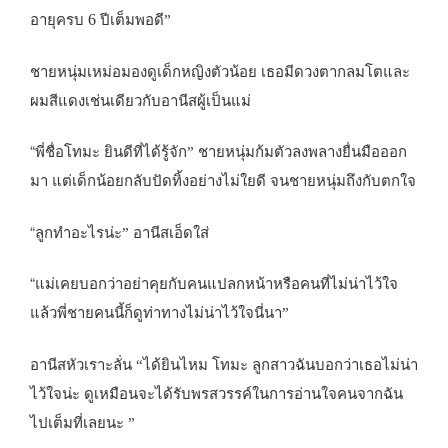
6
อายุครบ
ปีเต็มพอดี”
ชายหนุ่มเหม่อมองดูเด็กหญิงตัวน้อย เธอมีดวงตากลมโตและ
ผมสีแดงเช่นเดียวกับอานีสผู้เป็นแม่
“
พี่ชื่อโทมะ ยินดีที่ได้รู้จัก” ชายหนุ่มก้มตัวลงพลางยื่นมือออก
มา แต่เด็กน้อยกลับปัดทิ้งอย่างไม่ใยดี จนชายหนุ่มถึงกับตกใจ
“
ลูกทำอะไรน่ะ” อานีสเอ็ดใส่
“
แม่เคยบอกว่าอย่าคุยกับคนแปลกหน้าหรือคนที่ไม่น่าไว้ใจ
แล้วพี่ชายคนนี้ก็ดูท่าทางไม่น่าไว้ใจนี่นา”
อานีสหัวเราะลั่น “ได้ยินไหม โทมะ ลูกสาวฉันบอกว่าเธอไม่น่า
ไว้ใจน่ะ ดูเหมือนจะได้รับพรสวรรค์ในการอ่านใจคนจากฉัน
ไปเต็มที่เลยนะ ”