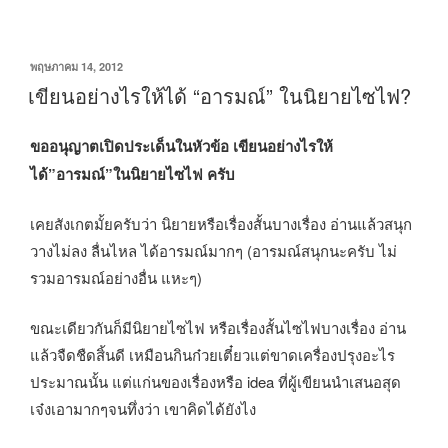
เขียน
พฤษภาคม 14, 2012
วัน
เขียนอย่างไรให้ได้ “อารมณ์” ในนิยายไซไฟ?
ที่
ขออนุญาตเปิดประเด็นในหัวข้อ เขียนอย่างไรให้
ได้”อารมณ์”ในนิยายไซไฟ ครับ
เคยสังเกตมั้ยครับว่า นิยายหรือเรื่องสั้นบางเรื่อง อ่านแล้วสนุก
วางไม่ลง ลื่นไหล ได้อารมณ์มากๆ (อารมณ์สนุกนะครับ ไม่
รวมอารมณ์อย่างอื่น แหะๆ)
ขณะเดียวกันก็มีนิยายไซไฟ หรือเรื่องสั้นไซไฟบางเรื่อง อ่าน
แล้วจืดชืดสิ้นดี เหมือนกินก๋วยเตี๋ยวแต่ขาดเครื่องปรุงอะไร
ประมาณนั้น แต่แก่นของเรื่องหรือ idea ที่ผู้เขียนนำเสนอสุด
เจ๋งเอามากๆจนทึ่งว่า เขาคิดได้ยังไง