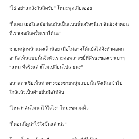
“
โธ่ อย่าแกล้งกันสิครับ” โทมะพูดเสียงอ่อย
“
ก็แหม เธอในสมัยก่อนมันเป็นแบบนั้นจริงๆนี่นา ฉันยังจำตอน
ที่เราเจอกันครั้งแรกได้นะ”
ชายหนุ่มหน้าแดงเล็กน้อย เมื่อไม่อาจโต้แย้งได้จึงทำคอตก
อานีสเห็นแบบนั้นจึงหัวเราะต่อพลางขยี้ที่ศีรษะของเขาเบาๆ
“แหม ที่จริงแล้วก็ไม่เปลี่ยนไปเลยนะ”
อนาสตาเซียเห็นท่าทางของชายหนุ่มแบบนั้น จึงเดินเข้าไป
ใกล้แล้วเป็นฝ่ายยื่นมือให้จับ
“
ไหนว่าฉันไม่น่าไว้ใจไง” โทมะขมวดคิ้ว
“
ก็ตอนนี้ดูน่าไว้ใจขึ้นแล้วน่ะ”