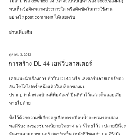
ไม่สามารถ downlod ได้ (น่าจะเป็นปัญหาเรื่อง spec.ของผม)
พบเห็นข้อผิดพลาดประการใด หรือติดขัดในการใช้งาน
อย่างไร post comment ได้เลยครับ
“Thai
อ่านเพิ่มเติม
Sc-
Fi
เขียน
ตุลาคม 3, 2012
e-
วัน
การสร้าง DL 44 เฮฟวี่บลาสเตอร์
Book
ที่
#1”
เคยแนะนำเรื่องการ ทำปืน DL44 หรือ เลเซอร์บลาสเตอร์ของ
ฮัน โซโลไปครั้งหนึ่งแล้วในบล็อกของผม
ปรากฏว่าน้ำท่วมบ้านพิพิธภัณฑ์ ปืนที่ทำไว้แสดงก็พลอยเสีย
หายไปด้วย
ทิ้งไว้ด้วยความขี้เกียจอยู่เกือบครบปีจนน้ำจะท่วมรอบสอง
พอดีรับงานของชมรมนิยายวิทยาศาสตร์ไทยไว้ว่า ปลายปีนี้จะ
จัดงานฉายภาพยนตร์ สตาร์เทร็ค (หนังทีวีชุดเก่า ยุค 2510)