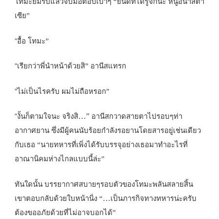
โทมะยิ้มรับแล้วจับมือตอบเบาๆ “ยินดีที่ได้รู้จักนะ หนูอนาสตา
เซีย”
“
อื้อ โทมะ”
“
เรียกว่าพี่นำหน้าด้วยสิ” อานีสแทรก
“
ไม่เป็นไรครับ ผมไม่ถือหรอก”
“
…”
งั้นก็ตามใจนะ จริงสิ
อานีสกวาดสายตาไปรอบๆท่า
อากาศยาน ซึ่งมีผู้คนนับร้อยกำลังรอยานโดยสารอยู่เช่นเดียว
กับเธอ “นายทหารที่เพิ่งได้รับบรรจุอย่างเธอมาทำอะไรที่
อาณานิคมห่างไกลแบบนี้ล่ะ”
ทันใดนั้น บรรยากาศสบายๆรอบตัวของโทมะพลันสลายสิ้น
…
เขาตอบกลับด้วยใบหน้านิ่ง “
เป็นภารกิจทางทหารน่ะครับ
ต้องขออภัยด้วยที่ไม่อาจบอกได้”