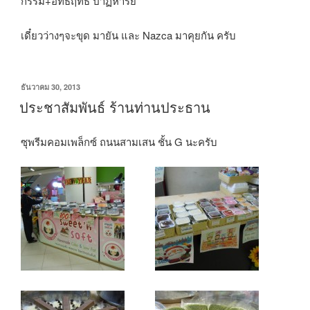
กรรม+อิทธิฤทธิ์ ปาฏิหาริย์
เดี๋ยวว่างๆจะขุด มายัน และ
Nazca
มาคุยกัน ครับ
เขียน
ธันวาคม 30, 2013
วัน
ประชาสัมพันธ์ ร้านท่านประธาน
ที่
ซุพรีมคอมเพล็กซ์ ถนนสามเสน ชั้น G นะครับ