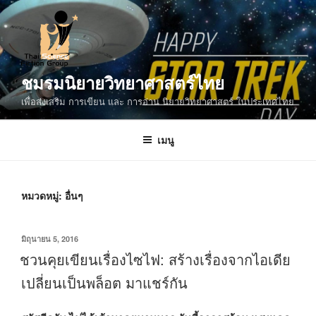
ข้าม
ไป
ยัง
บทความ
ชมรมนิยายวิทยาศาสตร์ไทย
เพื่อส่งเสริม การเขียน และ การอ่าน นิยายวิทยาศาสตร์ ในประเทศไทย
เมนู
หมวดหมู่:
อื่นๆ
เขียน
มิถุนายน 5, 2016
วัน
ชวนคุยเขียนเรื่องไซไฟ: สร้างเรื่องจากไอเดีย
ที่
เปลี่ยนเป็นพล็อต มาแชร์กัน