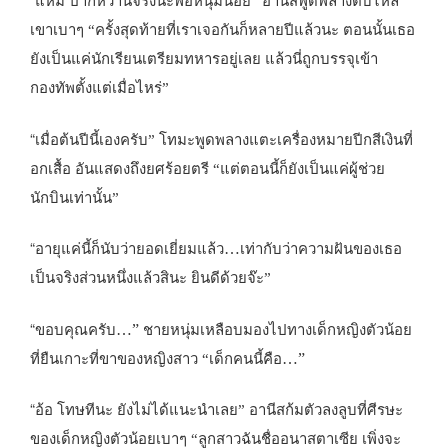
แหม ปากหวานจริงนะพ่อหนุ่มน้อย” อานีสพูดพลางตบไหล่
เขาเบาๆ “ครั้งสุดท้ายที่เราเจอกันก็หลายปีแล้วนะ ตอนนั้นเธอ
ยังเป็นแค่นักเรียนเตรียมทหารอยู่เลย แล้วนี่ถูกบรรจุเข้า
กองทัพตั้งแต่เมื่อไหร่”
“
เมื่อต้นปีนี้เองครับ” โทมะพูดพลางแตะเครื่องหมายปีกสีเงินที่
อกเสื้อ อันแสดงถึงยศร้อยตรี “แต่ตอนนี้ก็ยังเป็นแค่ผู้ช่วย
นักบินเท่านั้น”
“
…
อายุแค่นี้ก็นับว่ายอดเยี่ยมแล้ว
เท่ากับว่าความฝันของเธอ
เป็นจริงส่วนหนึ่งแล้วสินะ ยินดีด้วยจ๊ะ”
“
…”
ขอบคุณครับ
ชายหนุ่มเหลือบมองไปทางเด็กหญิงตัวน้อย
…”
ที่ยืนเกาะที่ขาของหญิงสาว “เด็กคนนี้คือ
“
อ้อ โทษทีนะ ยังไม่ได้แนะนำเลย” อานีสก้มตัวลงลูบที่ศีรษะ
ของเด็กหญิงตัวน้อยเบาๆ “ลูกสาวฉันชื่ออนาสตาเซีย เพิ่งจะ