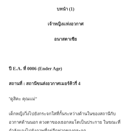
รุ่น
(1)
บทนำ
ใหม่
ปี
เจ้าหญิงแห่งอวกาศ
2
(2552)”
อนาสตาเซีย
E.A.
0006 (Ender Age)
ปี
ที่
:
4
สถานที่
สถานีขนส่งอวกาศเมอร์คิวรี่
“
ดูสิคะ คุณแม่”
เด็กหญิงวิ่งไปยังกระจกใสที่กั้นระหว่างด้านในของสถานีกับ
อวกาศด้านนอก ดวงตาของเธอกลมโตเป็นประกาย ในขณะที่
กำลังมองไปยังภาพที่อยู่อีกฟากของกระจก