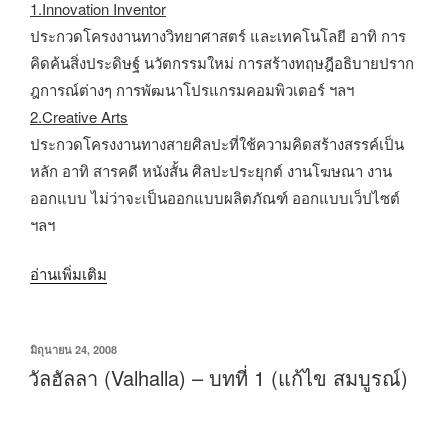
1.Innovation Inventor
ประกวดโครงงานทางวิทยาศาสตร์ และเทคโนโลยี อาทิ การ
คิดค้นสิ่งประดิษฐ์ นวัตกรรมใหม่ การสร้างทฤษฎีอธิบายปราก
ฎการณ์ต่างๆ การพัฒนาโปรแกรมคอมพิวเตอร์ ฯลฯ
2.Creative Arts
ประกวดโครงงานทางสายศิลปะที่ใช้ความคิดสร้างสรรค์เป็น
หลัก อาทิ สารคดี หนังสั้น ศิลปะประยุกต์ งานโฆษณา งาน
ออกแบบ ไม่ว่าจะเป็นออกแบบผลิตภัณฑ์ ออกแบบเว็ปไซต์
ฯลฯ
“โครงการ
อ่านเพิ่มเติม
BRAND’S
Gen
เขียน
มิถุนายน 24, 2008
ฉลาด
วัน
วัลฮัลลา (Valhalla) – บทที่ 1 (แก้ไข สมบูรณ์)
คิด
ที่
แบบ
คน