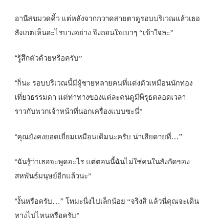
อานีสขมวดคิ้ว แต่หลังจากกวาดสายตาดูรอบบริเวณแล้วเธอ
สังเกตเห็นอะไรบางอย่าง จึงถอนใจเบาๆ “เข้าใจละ”
“
รู้สึกตัวด้วยหรือครับ”
“
ก็นะ รอบบริเวณนี้มีผู้ชายหลายคนที่แต่งตัวเหมือนนักท่อง
เที่ยวธรรมดา แต่ท่าทางของแต่ละคนดูมีพิรุธตลอดเวลา
ราวกับพวกเจ้าหน้าที่นอกเครื่องแบบซะนี่”
“
…”
คุณยังคงยอดเยี่ยมเหมือนเดิมนะครับ น่าเสียดายที่
“
ฉันรู้ว่าเธอจะพูดอะไร แต่ตอนนี้ฉันไม่ใช่คนในสังกัดของ
สหพันธ์มนุษย์อีกแล้วนะ”
“
…”
งั้นหรือครับ
โทมะนิ่งไปเล็กน้อย “จริงสิ แล้วนี่คุณจะเดิน
ทางไปไหนหรือครับ”