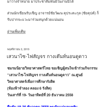
มาวางจำหน่าย มาประชาสัมพันธ์ในงานนี้ได้
ส่วนนักเขียนรับเชิญ อาจารย์ชัยวัฒน คุประตะกุล (ชัยคุปต์) ก็
รับปากจะแวะมาร่วมสนุกด้วยแน่นอน
“Sci
อ่านเพิ่มเติม
fi
day
เขียน
พฤศจิกายน 2, 2015
2017
วัน
เสวนาไซ-ไฟสัญจร กางเต๊นท์นอนดูดาว
:
ที่
40ปี
ชมรมนิยายวิทยาศาสตร์ไทย ขอเชิญผู้สนใจเข้าร่วมกิจกรรม
ส
“เสวนาไซ-ไฟสัญจร กางเต๊นท์นอนดูดาว”
ณ.ศูนย์
ตาร์
วิทยาศาสตร์เพื่อการศึกษารังสิต
วอร์ส”
(ท้องฟ้าจำลอง คลอง 6 รังสิต)
วันเสาร์ที่ 19- วันอาทิตย์ที่ 20 ธันวาคม 2558
ยืนยัน 19-20 ธันวาคม 2558 พบกันแน่นอนครับ