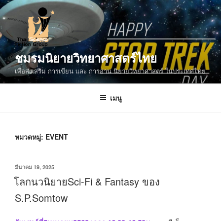
ข้าม
ไป
ยัง
บทความ
ชมรมนิยายวิทยาศาสตร์ไทย
เพื่อส่งเสริม การเขียน และ การอ่าน นิยายวิทยาศาสตร์ ในประเทศไทย
เมนู
หมวดหมู่:
EVENT
เขียน
มีนาคม 19, 2025
วัน
โลกนวนิยายSci-Fi​ &​ Fantasy ของ​
ที่
S.P.Somtow