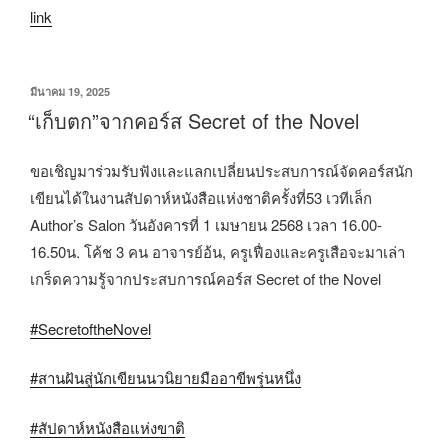
link
เขียน
มีนาคม 19, 2025
วัน
“เก็บตก”จากคอร์ส​ Secret​ of​ the​ Novel
ที่
ขอเชิญมาร่วมรับฟังและแลกเปลี่ยนประสบการณ์จัดคอร์สนัก
เขียนได้ในงานสัปดาห์หนังสือแห่งชาติ​ครั้งที่53 เวทีเล็ก​
Author’s​ Salon​ วันอังคารที่​ 1​ เมษายน​ 2568​ เวลา​ 16.00-
16.50น.​ โค้ช​ 3​ คน​ อาจารย์อ้น, ครูเฟื่องและครูเสือจะมาเล่า
เกร็ดความรู้จากประสบการณ์คอร์ส​ Secret​ of​ the​ Novel
#SecretoftheNovel
#สานฝันสู่นักเขียนนวนิยายมืออาขีพรุ่นหนึ่ง
#สัปดาห์หนังสือแห่งขาติ