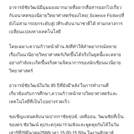
อาจารย์ชัยวัฒน์มีมุมมองมากมายที่อยากสื่อสารออกไปเกี่ยว
กับอนาคตของนิยายวิทยาศาสตร์​ของไทย( Science Fiction)​ที่
ยังไม่สามารถยกระดับสู่เวทีระดับนานาชาติได้​ ท่ามกลางการ
เปลี่ยนแปลงทางเทคโนโลยี​
โดยเฉพาะความก้าวหน้าด้าน​ AIที่ทำให้คำพยากรณ์หลาย
เรื่องในนวนิยายวิทยาศาสตร์เกิดขึ้นได้จริงในยุคนี้และหลาย
อย่างกำลังจะเกิดขึ้นจริงตามจิตนาการของนักเขียนนวนิยาย
วิทยาศาสตร์
อาจารย์ชัยวัฒน์ในวัย​ 85 ปีที่ยังมี’พลัง’​ในการทำงานที่
เกี่ยวข้องกับการศึกษา,ความก้าวหน้าทางวิทยาศาสตร์และ
เทคโนโลยี่ที่เป็นไปอย่างรวดเร็ว
ขอเชิญแฟนคลับนามปากกาชัยคุปต์, เตคีออน, วัฒนชัย​ที่เป็น
ของดร.ชัยวัฒน์​ คุประตกุลมาร่วมฟังและพูดคุยกันได้ในวัน
เสาร์ที่29มีนาคม​2568​เวลา​ 15.00-15.50น.ในงานสัปดาห์