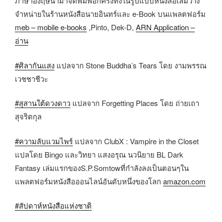
ภาษาอังฤษนำมาจัดพิมพ์อีกครั้งทั้งในรูปแบบหนังสือเล่มวาง
จำหน่ายในร้านหนังสือนายอินทร์และ​ e-Book​ บนแพลตฟอร์ม​
meb – mobile e-books
,Pinto, Dek-D​,
ARN Application –
อ่าน
#ศิลากันแสง
​ แปลจาก​ Stone Buddha’s Tears โดย​ งามพรรณ​
เวชชาชีวะ
#สุสานใต้ดวงดาว
​ แปลจาก​ Forgetting Places โดย​ ถ่ายเถา​
สุจริตกุล
#ความลับแวมไพร์
​ แปลจาก​ ClubX : Vampire in​ the​ Closet
แปลโดย​ Bingo และวิทยา​ แสงอรุณ​ นวนิยาย BL​ Dark​
Fantasy​ เล่มแรกของS.P.Somtowที่กำลังลงเป็นตอนๆใน​
แพลตฟอร์มหนังสือออนไลน์อันดับหนึ่งของโลก
amazon.com
#สัปดาห์หนังสือแห่งชาติ