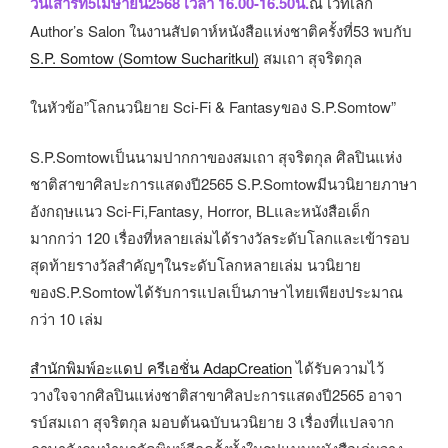
วันเสาร์ที่5เมษายน2568​ เวลา​ 16.00-16.50น.
ณ​ เวทีเล็ก​
Author’s​ Salon​ ในงานสัปดาห์หนังสือแห่งชาติครั้งที่53​ พบกับ
S.P. Somtow (Somtow Sucharitkul)
สมเถา​ สุจริตกุล
ในหัวข้อ”โลกนวนิยาย​ Sci-Fi​ & Fantasy​ของ​ S.P.Somtow”
S.P.Somtowเป็นนามปากกาของสมเถา​ สุจริตกุล​ ศิลปินแห่ง
ชาติสาขาศิลปะการแสดงปี2565​ S.P.Somtowมีนวนิยายภาษา
อังกฤษแนว​ Sci-Fi,​Fantasy, Horror, BLและ​หนังสือเด็ก
มากกว่า​ 120 เรื่องที่หลายเล่มได้รางวัลระดับโลกและเข้ารอบ
สุดท้ายรางวัลสำคัญๆในระดับโลกหลายเล่ม​ นวนิยาย
ของS.P.Somtowได้รับการแปลเป็นภาษาไทยเพียงประมาณ​
กว่า 10​ เล่ม
สำนักพิมพ์อะแดป ครีเอชั่น AdapCreation
ได้รับความไว้
วางใจจากศิลปินแห่งชาติสาขาศิลปะการแสดงปี2565 อาจา
รบ์สมเถา​ สุจริตกุล​ มอบต้นฉบับนวนิยาย​ 3​ เรื่องที่แปลจาก