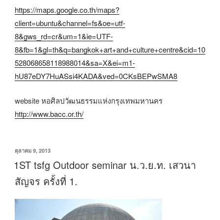
https://maps.google.co.th/maps?
client=ubuntu&channel=fs&oe=utf-
8&gws_rd=cr&um=1&ie=UTF-
8&fb=1&gl=th&q=bangkok+art+and+culture+centre&cid=10
528068658118988014&sa=X&ei=m1-
hU87eDY7HuASsi4KADA&ved=0CKsBEPwSMA8
website หอศิลปวัฒนธรรมแห่งกรุงเทพมหานคร
http://www.bacc.or.th/
เขียน
ตุลาคม 9, 2013
วัน
1ST tsfg Outdoor seminar น.ว.ย.ท. เสวนา
ที่
สัญจร ครั้งที่ 1.