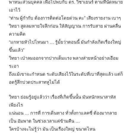
พาหนะส่วนบุคคล เพื่อไปพบกับ ดร. วิชาเยนร์ ตามที่นัดหมาย
เอาไว้
“ท่าน ผู้กำกับ ต้องการติดต่อโดยด่วน คะ” เสียงรายงาน เบาๆ
วิทยา สูดลมหายใจลึกก่อน ให้สัญญาณ การรับสาย ผ่านคลื่น
ความคิด
“แกหายหัวไปไหนมา … รู้มั้ยว่าตอนนี้ มันกำลังเกิดเรื่องใหญ่
ขึ้นแล้ว”
วิทยา เป่าลมออกจากปากเต็มแรง พลางส่ายหน้าอย่างเอือม
ระอา
ถึงแม้เขาจะกำหนด ระดับเสียงไว้ในระดับที่เบาที่สุดแล้ว แต่ก็
อดรู้สึกปวดประสาทหูไม่ได้
วิทยา ย่อมรู้อยู่แล้วว่า เรื่องที่เกิดขึ้นนั้น มันหนักหนาสาหัส
เพียงไร
แน่นอน … การที่ การเดินทาง ทั่วทั้งกาแลคซี่ ต้องมากลาย
เป็น อัมพาต ในช่วงเวลาแค่ข้ามคืน …
ใครบ้างจะไม่รู้ว่า มัน เป็นเรื่องใหญ่ ขนาดไหน