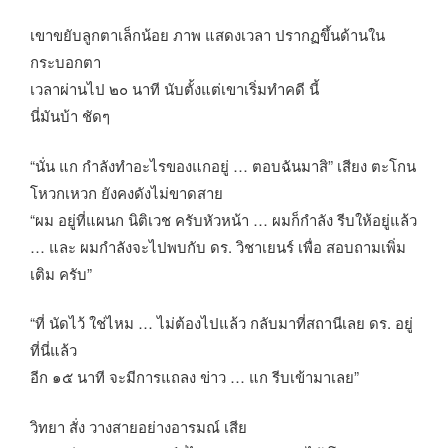
เขาขยับลูกตาเล็กน้อย ภาพ แสดงเวลา ปรากฏขึ้นด้านใน
กระบอกตา
เวลาผ่านไป ๒๐ นาที นับตั้งแต่เขาเริ่มทำคดี นี้
นี่มันบ้า ชัดๆ
“นั่น แก กำลังทำอะไรของแกอยู่ … ตอบฉันมาสิ” เสียง ตะโกน
โหวกเหวก ยังคงดังไม่ขาดสาย
“ผม อยู่ที่แผนก นิติเวช ครับหัวหน้า … ผมก็กำลัง รีบให้อยู่แล้ว
… และ ผมกำลังจะไปพบกับ ดร. วิชาเยนร์ เพื่อ สอบถามเพิ่ม
เติม ครับ”
“ที่ นัดไว้ ใช่ไหม … ไม่ต้องไปแล้ว กลับมาที่สถานีเลย ดร. อยู่
ที่นี่แล้ว
อีก ๑๕ นาที จะมีการแถลง ข่าว … แก รีบเข้ามาเลย”
วิทยา สั่ง วางสายอย่างอารมณ์ เสีย