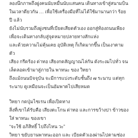
ลองนึกภาพถึงฝูงคนนับหมื่นนับแสนคน เดินทางเข้าสู่สนามบิน
ในเวลาดียวกัน … เพื่อใช้เครื่องมือที่ไม่ได้ใช้มานานกว่า ร้อย
ปี แล้ว
ยังไม่นับรวมถึงฝูงชนที่เบียดเสียดตัวเอง ออกสู่ท้องถนนเพียง
เพื่อจะเดินทางกลับสู่จุดหมายปลายทางสักแห่ง
และด้วยความไม่คุ้นเคย อุบัติเหตุ ก็เกิดมากขึ้น เป็นเงาตาม
ตัว
เสียง กรีดร้อง ด่าทอ เสียงกดสัญญาณไล่กัน ดังระงมไปทั่ว จน
เล็ดลอดเข้ามาสู่ภายใน พาหนะ ของ วิทยา
ถึงแม้ถนนปัจจุบัน จะมีการแบ่งระดับชั้นถึง ๗ ระนาบ แต่ทุก
ระนาบ ดูเหมือนจะเป็นอัมพาตไปเสียหมด
วิทยา กดปุ่มไซเรน เพื่อเปิดทาง
สิ่งที่เขาได้รับคือ เสียงตะโกน ด่าทอ และการขว้างปา ข้าวของ
ใส่ พาหนะ ของเขา
“จะใช้ อภิสิทธิ์ ไปถึงไหน วะ”
วิทยา ขยับยานพาหนะออก และ เบียดตัวเองผ่านไปตามช่อง