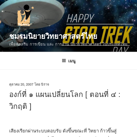
ข้าม
ไป
ยัง
บทความ
ชมรมนิยายวิทยาศาสตร์ไทย
เพื่อส่งเสริม การเขียน และ การอ่าน นิยายวิทยาศาสตร์ ในประเทศไทย
เมนู
เขียน
ตุลาคม 20, 2007
โดย
นิราจ
วัน
องก์ที่ ๑ แผนเปลี่ยนโลก [ ตอนที่ ๔ :
ที่
วิกฤติ ]
เสียงเรียกผ่านระบบตอบรับ ดังขึ้นขณะที่ วิทยา ก้าวขึ้นสู่