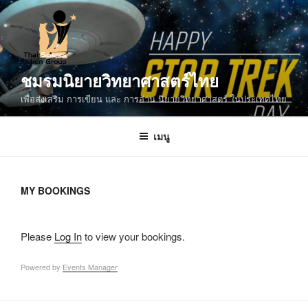
ข้าม
ไป
ยัง
บทความ
ชมรมนิยายวิทยาศาสตร์ไทย
เพื่อส่งเสริม การเขียน และ การอ่าน นิยายวิทยาศาสตร์ ในประเทศไทย
เมนู
MY BOOKINGS
Please
Log In
to view your bookings.
Powered by
Events Manager