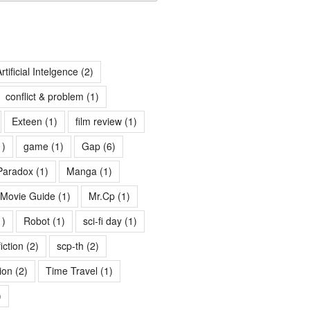
rtificial Intelgence
(2)
conflict & problem
(1)
Exteen
(1)
film review
(1)
1)
game
(1)
Gap
(6)
Paradox
(1)
Manga
(1)
Movie Guide
(1)
Mr.Cp
(1)
1)
Robot
(1)
sci-fi day
(1)
fiction
(2)
scp-th
(2)
ion
(2)
Time Travel
(1)
)