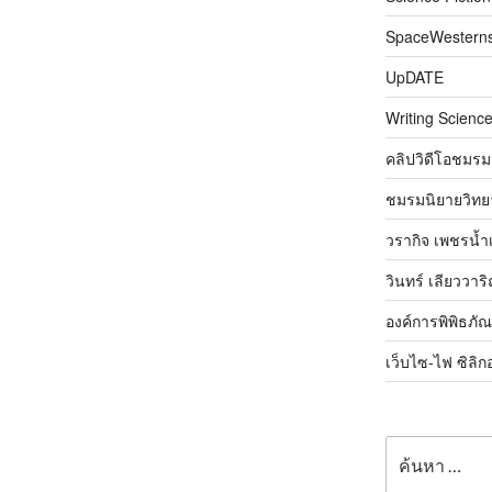
SpaceWestern
UpDATE
Writing Science
คลิปวิดีโอชมรม
ชมรมนิยายวิทยา
วรากิจ เพชรน้ำ
วินทร์ เลียววาร
องค์การพิพิธภั
เว็บไซ-ไฟ ซิลิก
ค้นหา: