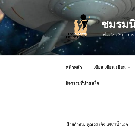
ข้าม
ไป
ชมรมน
ยัง
บทความ
เพื่อส่งเสริม 
หน้าหลัก
เขียน เขียน เขียน
กิจกรรมที่น่าสนใจ
ป้ายกำกับ:
คุณวรากิจ เพชรน้ำเอก