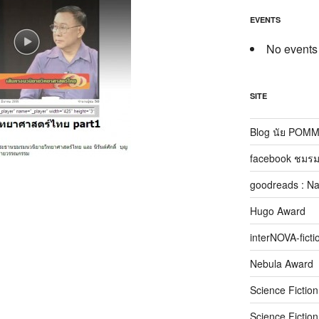
EVENTS
No events
SITE
Blog นัย POM
facebook ชมรม
goodreads : N
Hugo Award
interNOVA-ficti
Nebula Award
Science Fictio
Science Fictio