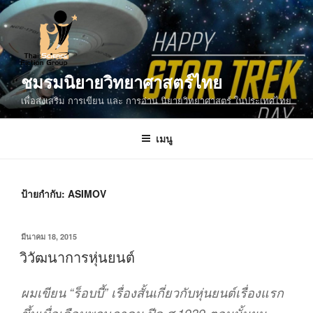
ข้าม
ไป
ยัง
บทความ
ชมรมนิยายวิทยาศาสตร์ไทย
เพื่อส่งเสริม การเขียน และ การอ่าน นิยายวิทยาศาสตร์ ในประเทศไทย
เมนู
ป้ายกำกับ:
ASIMOV
เขียน
มีนาคม 18, 2015
วัน
วิวัฒนาการหุ่นยนต์
ที่
ผมเขียน
“
ร็อบบี้
”
เรื่องสั้นเกี่ยวกับหุ่นยนต์เรื่องแรก