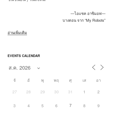
—ไอแซค อาซิมอฟ—
บางตอน จาก “My Robots”
“วิวัฒนาการ
อ่านเพิ่มเติม
หุ่น
ยนต์”
EVENTS CALENDAR
จั
อั
พุ
พฤ
ศุ
เส
อา
27
28
29
30
31
1
2
7
3
4
5
6
8
9