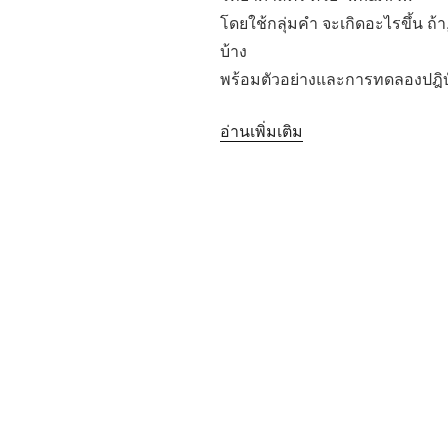
โดยใช้กลุ่มคำ จะเกิดอะไรขึ้น ถ้า
บ้าง
พร้อมตัวอย่างและการทดลองปฎิบั
“อบ
อ่านเพิ่มเติม
รม
เชิง
ปฎิบัติ
การณ์
“มือ
ใหม่
sci-
fi””