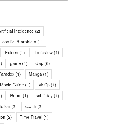
rtificial Intelgence
(2)
conflict & problem
(1)
Exteen
(1)
film review
(1)
1)
game
(1)
Gap
(6)
Paradox
(1)
Manga
(1)
Movie Guide
(1)
Mr.Cp
(1)
1)
Robot
(1)
sci-fi day
(1)
fiction
(2)
scp-th
(2)
ion
(2)
Time Travel
(1)
)