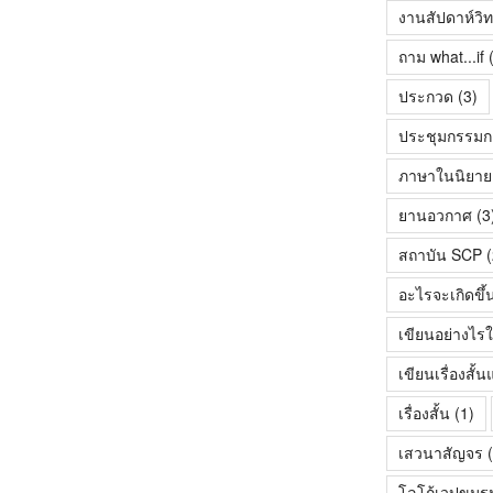
งานสัปดาห์วิ
ถาม what...if
(
ประกวด
(3)
ประชุมกรรมก
ภาษาในนิยายเร
ยานอวกาศ
(3
สถาบัน SCP
(
อะไรจะเกิดขึ้
เขียนอย่างไรใ
เขียนเรื่องสั
เรื่องสั้น
(1)
เสวนาสัญจร
(
โลโก้เวปขมร