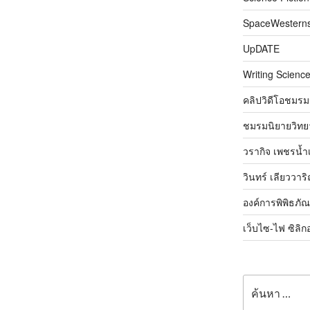
SpaceWestern
UpDATE
Writing Science
คลิปวิดีโอชมรม
ชมรมนิยายวิทยา
วรากิจ เพชรน้ำ
วินทร์ เลียววาร
องค์การพิพิธภั
เว็บไซ-ไฟ ซิลิก
ค้นหา: