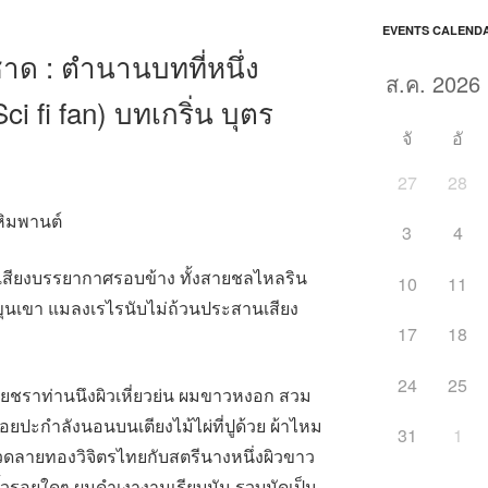
EVENTS CALEND
าด : ตำนานบทที่หนึ่ง
ci fi fan) บทเกริ่น บุตร
จั
อั
27
28
หิมพานต์
3
4
่วเสียงบรรยากาศรอบข้าง ทั้งสายชลไหลริน
10
11
ขุนเขา แมลงเรไรนับไม่ถ้วนประสานเสียง
17
18
24
25
ชราท่านนึงผิวเหี่ยวย่น ผมขาวหงอก สวม
รอยปะกำลังนอนบนเตียงไม้ไผ่ที่ปูด้วย ผ้าไหม
31
1
ดลายทองวิจิตรไทยกับสตรีนางหนึ่งผิวขาว
ิ้วรอยใดๆ ผมดำเงางามเรียบมัน รวบมัดเป็น