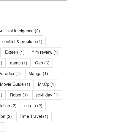
rtificial Intelgence
(2)
conflict & problem
(1)
Exteen
(1)
film review
(1)
1)
game
(1)
Gap
(6)
Paradox
(1)
Manga
(1)
Movie Guide
(1)
Mr.Cp
(1)
1)
Robot
(1)
sci-fi day
(1)
fiction
(2)
scp-th
(2)
ion
(2)
Time Travel
(1)
)