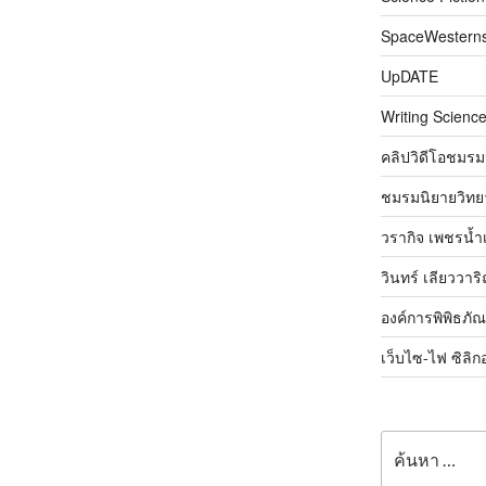
SpaceWestern
UpDATE
Writing Science
คลิปวิดีโอชมรม
ชมรมนิยายวิทยา
วรากิจ เพชรน้ำ
วินทร์ เลียววาร
องค์การพิพิธภั
เว็บไซ-ไฟ ซิลิก
ค้นหา: