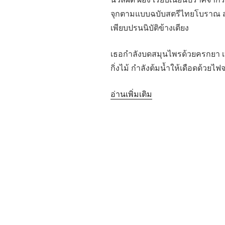
จุกตามแบบฉบับสตรีไทยโบราณ สว
เพียบปรนนิบัติข้างเตียง
เธอกำลังบดสมุนไพรด้วยครกยา เบ
กิ่งไม้ กำลังต้มน้ำให้เดือดด้วยไ
“บันทึก
อ่านเพิ่มเติม
ผจญ
ภัย
ผลึก
สี
ชาด
:
ตำนาน
บท
ที่