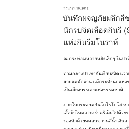
เขียน
มิถุนายน 10, 2012
วัน
บันทึกผจญภัยผลึกสีช
ที่
นักรบจิตเลือดกินรี (S
แห่งกินรีมโนราห์
ณ กระท่อมหวายหลังเล็กๆ ในป่า
ท่ามกลางป่าเขาอันเงียบสงัด แว
สายลมพัดผ่าน แม้กระทั่งนกแห่ง
เป็นเสียงบรรเลงแห่งธรรมชาติ
ภายในกระท่อมอันโกโรโกโส ชาย
เสื้อผ้าไหมเก่าคร่ำครึเต็มไปด้วย
รองหัวด้วยหมอนขวานสีน้ำเงินลว
นวลผด ผ่อง เรียบเนียนปราศจากร