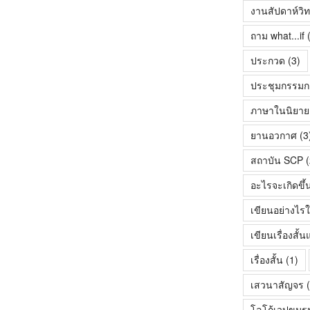
งานสัปดาห์วิ
ถาม what...if
(
ประกวด
(3)
ประชุมกรรมก
ภาษาในนิยายเร
ยานอวกาศ
(3
สถาบัน SCP
(
อะไรจะเกิดขึ้
เขียนอย่างไรใ
เขียนเรื่องสั
เรื่องสั้น
(1)
เสวนาสัญจร
(
โลโก้เวปขมร