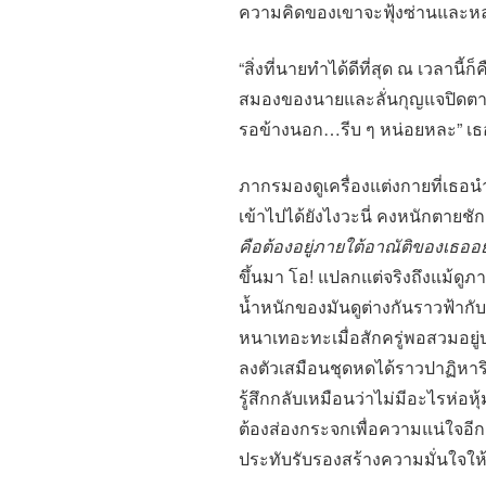
ความคิดของเขาจะฟุ้งซ่านและ
“สิ่งที่นายทำได้ดีที่สุด ณ เวลานี
สมองของนายและลั่นกุญแจปิดตาย
รอข้างนอก…รีบ ๆ หน่อยหละ” เธอ
ภากรมองดูเครื่องแต่งกายที่เธอน
เข้าไปได้ยังไงวะนี่ คงหนักตายชั
คือต้องอยู่ภายใต้อาณัติของเธออย่า
ขึ้นมา โอ! แปลกแต่จริงถึงแม้ดู
น้ำหนักของมันดูต่างกันราวฟ้ากับด
หนาเทอะทะเมื่อสักครู่พอสวมอยู
ลงตัวเสมือนชุดหดได้ราวปาฏิหาริย
รู้สึกกลับเหมือนว่าไม่มีอะไรห่อห
ต้องส่องกระจกเพื่อความแน่ใจอีกคร
ประทับรับรองสร้างความมั่นใจให