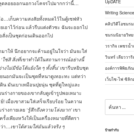
UpDATE
หลุดลอยออกนอกวงโคจรไปมากกว่านี้…
Writing Science
้ก็คือ…เก็บความสงสัยทั้งหมดไว้ในตู้เซฟหัว
คลิปวิดีโอชมรม
เอาไว้ก่อน แล้วรีบแต่งตัวซะ ฉันจะออกไป
ชมรมนิยายวิทยา
สั่งเป็นชุดก่อนเดินออกไป
วรากิจ เพชรน้ำ
ำมาให้ นึกอยากจะค้านอยู่ในใจว่า มันจะใส่
วินทร์ เลียววาร
ก
‘ใช่สิ สิ่งที่เขาทำได้ในสถานการณ์อย่างนี้
งไม่มีข้อโต้แย้งใด ๆ ทั้งสิ้น’
เขารีบหยิบชุด
องค์การพิพิธภั
ภายนอกมันจะเป็นชุดที่หนาดูเทอะทะ แต่ทว่า
เว็บไซ-ไฟ ซิลิก
ิน มันเบาเหมือนปุยนุ่น ชุดที่ดูใหญ่และ
่บนร่างกายของเขากลับดูเข้ารูปพอเหมาะ
์! เมื่อเขาสวมใส่เสร็จเรียบร้อย ในความ
ค้นหา:
ุ้มร่างกายเลย
‘รู้สึกถึงความโล่งมาก’
เขา
ั้งเพียงหวังให้เป็นเครื่องหมายที่ตีตรา
้ว่า…
เขาได้สวมใส่มันแล้วจริง ๆ
ป้ายกำกับ