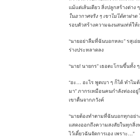
แม้แต่เส้นเดียว สิ่งปลูกสร้างต่
ในอากาศจริง ๆ เขาไม่ได้ตาฝาด ไ
รอบตัวสร้างความฉงนสนเท่ห์ให้
“นายอย่าลืมที่ฉันบอกหละ” รสุเอ
ร่างประหลาดลง
“นาย! นายกร” เธอตะโกนขึ้นทั้ง ๆ ที
“อะ… อะไร พูดเบา ๆ ก็ได้ ทำไมต้อ
มา” ภากรเหมือนคนกำลังท่องอยู
เขาตื่นจากภวังค์
“นายต้องทำตามที่ฉันบอกทุกอย่าง
แสดงออกถึงความสงสัยในทุกสิ่งทุก
ไว้เดี๋ยวฉันจัดการเอง เพราะ…”