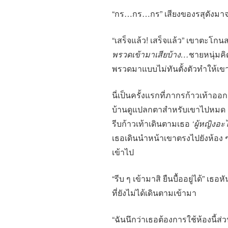
“กร…กร…กร” เสียงของรสุดังมา
“เสร็จแล้ว! เสร็จแล้ว” เขาตะโก
พรวดเข้ามาเสียบ้าง
…
ชายหนุ่มคิ
พรวดมาแบบไม่ทันตั้งตัวทำให้เ
นี่เป็นครั้งแรกที่ภากรก้าวเท้า
บ้านดูแปลกตาสำหรับเขาไปหมด 
รีบก้าวเท้าเดินตามเธอ
‘ผู้หญิงอ
เธอเดินนำหน้าเขาตรงไปยังห้อง ๆ 
เข้าไป
“รีบ ๆ เข้ามาสิ ยืนบื้ออยู่ได้” เธอ
ที่ยังไม่ได้เดินตามเข้ามา
“ฉันนึกว่าเธอต้องการใช้ห้องนี้ส