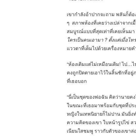
เขากำลังอ้าปากจะถาม พลันก็ต
ๆ สภาพห้องที่เคยว่างเปล่าจากเมื้
สมบูรณ์แบบที่สุดเท่าที่เคยเห็นม
ใครเป็นคนเอามา ? ตั้งแต่เมื่อไหร
แววตาที่เต็มไปด้วยเครื่องหมา
“ห้องเดิมแต่ไม่เหมือนเดิม! ไป…ไป
คงถูกปิดตายเอาไว้ในลิ้นชักที่อ
ที่เธอบอก
“นี่เป็นชุดของพ่อฉัน คิดว่านายค
ในขณะที่เธอมาพร้อมกับชุดที่ประ
หญิงในเทพนิยายก็ไม่ปาน มันยิ่ง
ความคิดของเขา ใบหน้ารูปไข่ สวย
เนียนใสชมพู ราวกับตัวของเขาล่