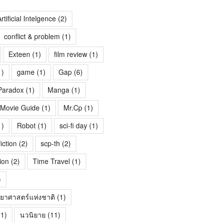
rtificial Intelgence
(2)
conflict & problem
(1)
Exteen
(1)
film review
(1)
1)
game
(1)
Gap
(6)
Paradox
(1)
Manga
(1)
Movie Guide
(1)
Mr.Cp
(1)
1)
Robot
(1)
sci-fi day
(1)
fiction
(2)
scp-th
(2)
ion
(2)
Time Travel
(1)
)
ทยาศาสตร์แห่งชาติ
(1)
1)
นวนิยาย
(11)