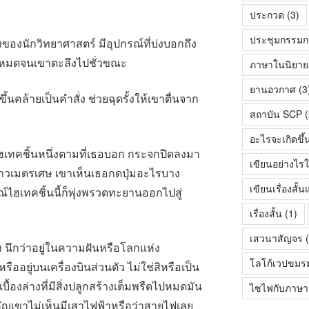
ประกวด
(3)
ประชุมกรรมก
ของนักวิทยาศาสตร์ มีอุปกรณ์ที่บ่งบอกถึง
ไปหมดจนเขาตะลึงไปชั่วขณะ
ภาษาในนิยายเร
ยานอวกาศ
(3
ึ้นคล้ายเป็นคำสั่ง ช่วยฉุดรั้งให้เขาตื่นจาก
สถาบัน SCP
(
อะไรจะเกิดขึ้
ไฮเทคชิ้นหนึ่งตามที่เธอบอก กระจกปิดลงมา
เขียนอย่างไรใ
าวเมตรเศษ เขาเห็นเธอกดปุ่มอะไรบาง
เขียนเรื่องสั
ณ์ไฮเทคชิ้นนี้ก็พุ่งพรวดทะยานออกไปสู่
เรื่องสั้น
(1)
เสวนาสัญจร
(
ง นึกว่าอยู่ในความฝันหรือโลกแห่ง
โลโก้เวปขมร
หรืออยู่บนเครื่องบินส่วนตัว ไม่ใช่สิหรือเป็น
้องล่างที่มีสิ่งปลูกสร้างเต็มพรืดไปหมดมัน
ไซไฟกับภาษา
ัญเขาไม่เห็นมีเสาไฟฟ้าหรือว่าสายไฟเลย