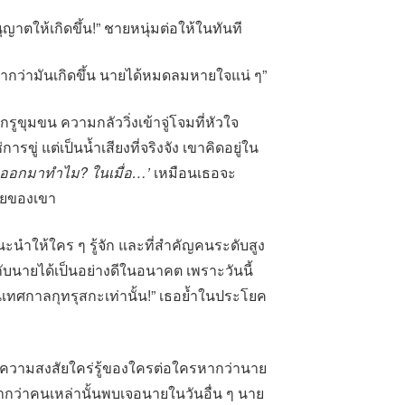
ญาตให้เกิดขึ้น!” ชายหนุ่มต่อให้ในทันที
าหากว่ามันเกิดขึ้น นายได้หมดลมหายใจแน่ ๆ”
กรูขุมขน ความกลัววิ่งเข้าจู่โจมที่หัวใจ
รขู่ แต่เป็นน้ำเสียงที่จริงจัง เขาคิดอยู่ใน
าออกมาทำไม? ในเมื่อ…’
เหมือนเธอจะ
ัยของเขา
แนะนำให้ใคร ๆ รู้จัก และที่สำคัญคนระดับสูง
้กับนายได้เป็นอย่างดีในอนาคต เพราะวันนี้
นเทศกาลกุทรุสกะเท่านั้น!” เธอย้ำในประโยค
นความสงสัยใคร่รู้ของใครต่อใครหากว่านาย
ากว่าคนเหล่านั้นพบเจอนายในวันอื่น ๆ นาย