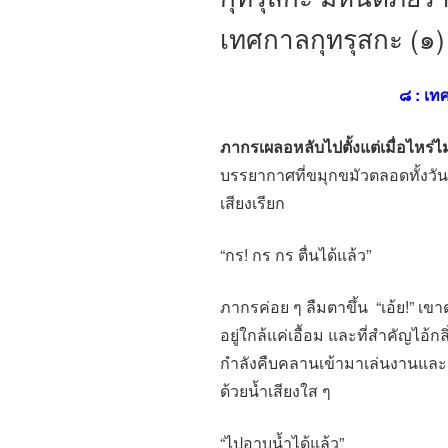
เทศกาลกุทรุสกะ (๑)
๘
: เท
ภากรเผลอหลับไปตั้งแต่เมื่อไหร่ไม่
บรรยากาศที่ขมุกขมัวตลอดทั้งวันของท
เสียงเรียก
“กร! กร กร ตื่นได้แล้ว”
ภากรค่อย ๆ ลืมตาขึ้น “เอ้ย!” 
อยู่ใกล้แค่เอื้อม และที่สำคัญไอ้ก
กำลังคืบคลานเข้ามาเล่นงานและมี
ด้วยน้ำเสียงใส ๆ
“ไปอาบน้ำได้แล้ว”