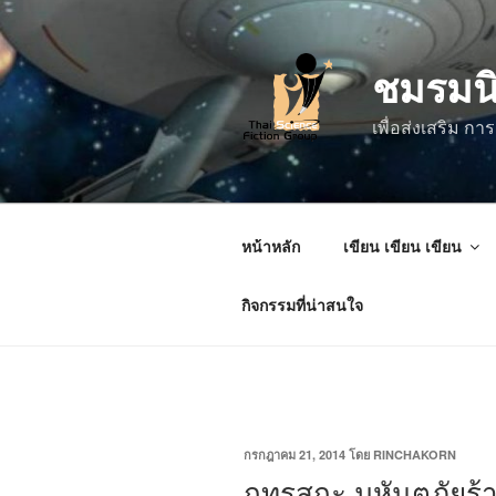
ข้าม
ไป
ชมรมน
ยัง
บทความ
เพื่อส่งเสริม 
หน้าหลัก
เขียน เขียน เขียน
กิจกรรมที่น่าสนใจ
เขียน
กรกฎาคม 21, 2014
โดย
RINCHAKORN
วัน
กุทรุสกะ มหันตภัยร้
ที่