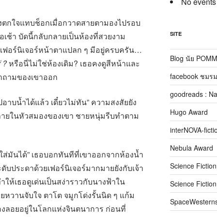
No events
้องตกใจแทบช็อกเมื่อกวาดสายตามองไปรอบ
SITE
อเช้า บัดนี้กลับกลายเป็นห้องที่สวยงาม
า เฟอร์นิเจอร์หน้าตาแปลก ๆ มีอยู่ครบครัน…
Blog นัย POM
่ ?
หรือนี่ไม่ใช่ห้องเดิม? เธอคงดูสีหน้าและ
facebook ชมรม
ยคำถามของเขาออก
goodreads : N
อาบน้ำได้แล้ว เดี๋ยวไม่ทัน” ความสงสัยยัง
Hugo Award
ยู่ภายในหัวสมองของเขา ชายหนุ่มรีบทำตาม
interNOVA-ficti
Nebula Award
งใส่มันได้” เธอบอกทันทีที่เขาออกจากห้องน้ำ
Science Fictio
ดับประดาด้วยเฟอร์นิเจอร์มากมายยังกับเจ้า
ทำให้เธอดูเด่นเป็นสง่าราวกับนางฟ้าใน
Science Fictio
หวานจับใจ ตาโต จมูกโด่งรั้นนิด ๆ แก้ม
SpaceWestern
องลอยอยู่ในโลกแห่งจินตนาการ ก่อนที่