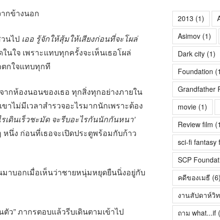
จากข้างนอก
2013
(1)
A
Asimov
(1)
นสวนไป
เออ รู้จักให้สุ้มให้เสียงก่อนที่จะโผล่
ดในใจ เพราะแทบทุกครั้งจะเห็นเธอโผล่
Dark city
(1)
ขาตกใจแทบทุกที
Foundation
(
Grandfather 
ออกจากห้องนอนของเธอ ทุกสิ่งทุกอย่างภายใน
เขาไม่มีเวลาสำรวจอะไรมากนักเพราะต้อง
movie
(1)
ะไรเดินเร็วชะมัด จะรีบอะไรกันนักกันหนา’
Review film
(
หนึ่ง ก่อนที่เธอจะเปิดประตูพร้อมกับก้าว
sci-fi fantasy 
SCP Foundat
หันมาบอกเมื่อเห็นว่าชายหนุ่มหยุดยืนนิ่งอยู่กับ
คดีของเมธี
(6
งานสัปดาห์วิ
่วนตัว” ภากรตอบแล้วรีบเดินตามเข้าไป
ถาม what...if
(