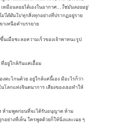
าง ๆ เหมือนลอยได้เองในอากาศ
…ใช่มันลอยอยู่
ม่ได้ฝันไป
ทุกสิ่งทุกอย่างที่ปรากฏอยู่ราย
เขาเหนือคำบรรยาย
่ยขึ้นเมื่อชะลอความเร็วของเจ้าพาหนะรูป
่อยู่ใกล้กันแค่เอื้อม
งตะโกนด้วย อยู่ใกล้แค่นี้เอง มีอะไรก็ว่า
่ในโลกแห่งจินตนาการ เสียงของเธอทำให้
 ห้ามพูดก่อนที่จะได้รับอนุญาต ห้าม
อย่างที่เห็น ใครพูดด้วยก็ให้นิ่งและเฉย ๆ