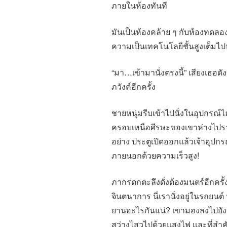
ภายในห้องทันที
มันเป็นห้องคล้าย ๆ กับห้องทดลอง
ความเป็นเทคโนโลยีชั้นสูงเต็ม
“มา…เข้ามานั่งตรงนี้” เสียงเธอดังข
ภวังค์อีกครั้ง
ชายหนุ่มรีบเข้าไปนั่งในอุปกรณ์
ครอบเหนือศีรษะของเขาห่างไปร
อย่าง ประตูเปิดออกแล้วเจ้าอุปกร
ภายนอกด้วยความเร็วสูง!
ภากรตกตะลึงดั่งต้องมนตร์อีกครั้
จินตนาการ นี่เรานั่งอยู่ในรถยนต์ 
ยานอะไรกันแน่? เขามองลงไปยังเบื
สว่างไสวไปด้วยแสงไฟ และที่สำค