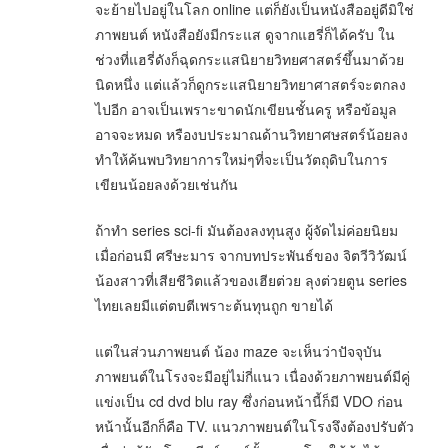
จะย้ายไปอยู่ในโลก online แต่ก็ยังเป็นหนังสืออยู่ดีมิใช่
ภาพยนต์ หนังสือยังมีกระแส ดูจากแฮรี่ก็ได้ครับ ใน
ช่วงที่แฮรี่ดังก็ฉุดกระแสนิยายวิทยศาสตร์ขึ้นมาด้วย
นิดหนึ่ง แต่แล้วก็ดูกระแสนิยายวิทยาศาสตร์จะตกลง
ไปอีก อาจเป็นเพราะขาดนักเขียนชั้นครู หรือข้อมูล
อาจจะหมด หรืองบประมาณด้านวิทยาศษสตร์น้อยลง
ทำให้ค้นพบวิทยาการใหม่ๆที่จะเป็นวัตถุดิบในการ
เขียนน้อยลงด้วยเช่นกัน
ถ้าทำ series sci-fi มันต้องลงทุนสูง ผู้จัดไม่ค่อยนิยม
เมื่อก่อนมี ศรีษะมาร จากบทประพันธ์ของ จิตวีวิวัฒน์
น้องสาวที่เสียชีวิตแล้วของเฮียต่วย ลุงต่วยตูน series
ไทยเลยมีแต่ตบตีเพราะต้นทุนถูก ขายได้
แต่ในส่วนภาพยนต์ น้อง maze จะเห็นว่าปัจจุบัน
ภาพยนต์ในโรงจะมีอยู่ไม่กี่แนว เนื่องด้วยภาพยนต์มีคู่
แข่งเป็น cd dvd blu ray ซึ่งก่อนหน้านี้ก็มี VDO ก่อน
หน้านั้นอีกก็คือ TV. แนวภาพยนต์ในโรงจึงต้องปรับตัว