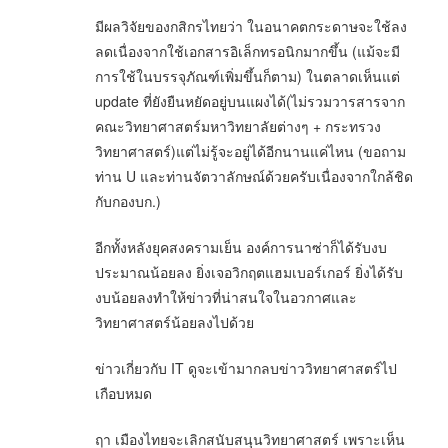
มีผลวิจัยของกสิกรไทยว่า ในอนาคตกระดาษจะใช้ลง
ลดเนื่องจากใช้เอกสารอิเล็กทรอนิกมากขึ้น (แม้จะมี
การใช้ในบรรจุภัณฑ์เพิ่มขึ้นก็ตาม) ในตลาดเห็นแต่
update ที่ยังยืนหยัดอยู่บนแผงได้(ไม่รวมวารสารจาก
คณะวิทยาศาสตร์มหาวิทยาลัยต่างๆ + กระทรวง
วิทยาศาสตร์)แต่ไม่รู้จะอยู่ได้อีกนานแค่ไหน (ขอถาม
ท่าน U และท่านจัตวาลักษณ์ด้วยครับเนื่องจากใกล้ชิด
กับกองบก.)
อีกทั้งหลังยุคสงครามเย็น องค์การนาซ่าก็ได้รับงบ
ประมาณน้อยลง ยิ่งเจอวิกฤตแฮมเบอร์เกอร์ ยิ่งได้รับ
งบน้อยลงทำให้ข่าวที่น่าสนใจในอวกาศและ
วิทยาศาสตร์น้อยลงไปด้วย
ข่าวเกี่ยวกับ IT ดูจะเข้ามากลบข่าววิทยาศาสตร์ไป
เกือบหมด
ฤา เมืองไทยจะเลิกสนับสนุนวิทยาศาสตร์ เพราะเห็น