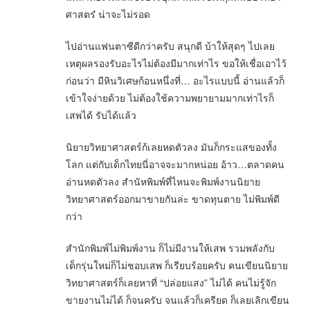
ศาสตร๋ น่าจะไม่รอด
ไปอ่านแฟนตาซีดีกว่าครับ สนุกดี บ้าให้สุดๆ ไปเลย
เหตุผลรองรับอะไรไม่ต้องมีมากเท่าไร ขอให้เชื่อเอาไว้
ก่อนว่า มีหินวิเศษก้อนหนึ่งที่… อะไรแบบนี้ อ่านแล้วก็
เข้าใจง่ายด้วย ไม่ต้องใช้ความพยายามมากเท่าไรก็
เสพได้ รับได้แล้ว
นิยายวิทยาศาสตร์ก้เลยหดตัวลง มันก็กระแสของทั้ง
โลก แต่กับเด็กไทยนี่อาจจะมากหน่อย อ้าว…ตลาดคน
อ่านหดตัวลง สำนัหพิมพ์ที่ไหนจะพิมพ์งานนิยาย
วิทยาศาสตร์ออกมาขายกันล่ะ ขาดทุนตาย ไม่พิมพ์ดี
กว่า
สำนักพิมพ์ไม่พิมพ์งาน ก็ไม่มีงานให้เสพ รวมพลังกับ
เด็กรุ่นใหม่ก็ไม่ชอบเสพ ก็เรียบร้อยครับ คนเขียนนิยาย
วิทยาศาสตร์ก็เลยหาที่ “ปล่อยแสง” ไม่ได้ คนไม่รู้จัก
ขายงานไม่ได้ ก็จนครับ จนแล้วก็เครียด ก็เลยเลิกเขียน