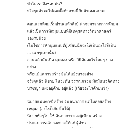
ทำไมเราถึงชอบมัน?
จริงๆแล้วผมไม่เคยตั้งคำถามนี้กับตัวเองเลยนะ
ตอนแรกที่ผมเริ่มอ่าน(แล้วติด) น่าจะมาจากการหักมุม
แล้วเป็นการหักมุมแบบที่มีเหตุผลทางวิทยาศาสตร์
รองรับด้วย
(ไม่ใช่การหักมุมแบบที่ผู้เขียนนึกจะให้เป็นอะไรก็เป็น
… เฉยๆแบบนั้น)
อ่านแล้วมันเปิด มุมมอง หรือ วิธีคิดอะไรใหม่ๆ บาง
อย่าง
หรือแม้แต่การสร้างข้อโต้แย้งบางอย่าง
จริงๆแล้ว นิยาย ในระดับ วรรณกรรม มักมีแนวคิดทาง
ปรัชญา แฝงอยู่ด้วย อยู่แล้ว (เกี่ยวอะไรด้วยหว่า)
นิยายแฟนตาซี สร้าง จินตนาการ แต่ไม่ค่อยสร้าง
เหตุผล (อะไรก็เกิดขึ้นได้)
นิยายทั่วๆไป ใช้ จินตาการของผู้เขียน สร้าง
ประสบการณ์บางอย่างให้แก่ ผู้อ่าน