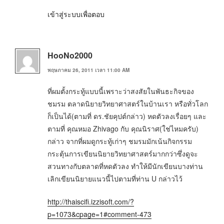
เข้าสู่ระบบเพื่อตอบ
HooNo2000
พฤษภาคม 26, 2011 เวลา 11:00 AM
ที่ผมตั้งกระทู้แบบนี้เพราะว่าสงสัยในพันธะกิจของ
ชมรม ตลาดนิยายวิทยาศาสตร์ในบ้านเรา หรือทั่วโลก
ก็เป็นได้(ตามที่ ดร.ชัยคุปต์กล่าว) หดตัวลงเรื่อยๆ และ
ตามที่ คุณหมอ Zhivago กับ คุณนิราศ(ใช่ไหมครับ)
กล่าว จากที่ผมดูกระทู้เก่าๆ ชมรมมักเน้นกิจกรรม
กระตุ้นการเขียนนิยายวิทยาศาสตร์มากกว่าซึ่งดูจะ
สวนทางกับตลาดที่หดตัวลง ทำให้มีนักเขียนบางท่าน
เลิกเขียนนิยายแนวนี้ไปตามที่ท่าน U กล่าวไว้
http://thaiscifi.izzisoft.com/?
p=1073&cpage=1#comment-473