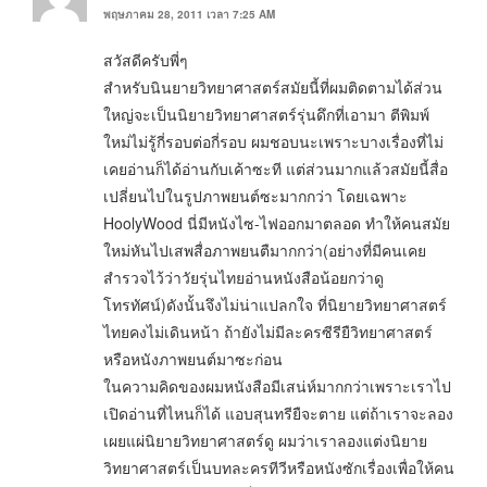
พฤษภาคม 28, 2011 เวลา 7:25 AM
สวัสดีครับพี่ๆ
สำหรับนินยายวิทยาศาสตร์สมัยนี้ที่ผมติดตามได้ส่วน
ใหญ่จะเป็นนิยายวิทยาศาสตร์รุ่นดึกที่เอามา ตีพิมพ์
ใหม่ไม่รู้กี่รอบต่อกี่รอบ ผมชอบนะเพราะบางเรื่องที่ไม่
เคยอ่านก็ได้อ่านกับเค้าซะที แต่ส่วนมากแล้วสมัยนี้สื่อ
เปลี่ยนไปในรูปภาพยนต์ซะมากกว่า โดยเฉพาะ
HoolyWood นี่มีหนังไซ-ไฟออกมาตลอด ทำให้คนสมัย
ใหม่หันไปเสพสื่อภาพยนตืมากกว่า(อย่างที่มีคนเคย
สำรวจไว้ว่าวัยรุ่นไทยอ่านหนังสือน้อยกว่าดู
โทรทัศน์)ดังนั้นจึงไม่น่าแปลกใจ ที่นิยายวิทยาศาสตร์
ไทยคงไม่เดินหน้า ถ้ายังไม่มีละครซีรียืวิทยาศาสตร์
หรือหนังภาพยนต์มาซะก่อน
ในความคิดของผมหนังสือมีเสน่ห์มากกว่าเพราะเราไป
เปิดอ่านที่ไหนก็ได้ แอบสุนทรียืจะตาย แต่ถ้าเราจะลอง
เผยแผ่นิยายวิทยาศาสตร์ดู ผมว่าเราลองแต่งนิยาย
วิทยาศาสตร์เป็นบทละครทีวีหรือหนังซักเรื่องเพื่อให้คน