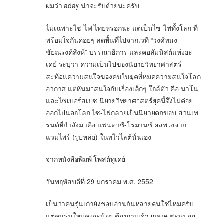
ผมว่า aday น่าจะรับด้วยนะครับ
ไม่เฉพาะไซ-ไฟ ไทยหรอกนะ แต่เป็นไซ-ไฟทั้งโลก ที่
พร้อมใจกันค่อยๆ ลดพื้นที่ไปจากเวที “วงศ์ทนง
ชัยณรงค์สิงห์” บรรณาธิการ และคอลัมนิสต์แห่งอะ
เดย์ ระบุว่า ความเป็นไปของนิยายวิทยาศาสตร์
สะท้อนความสนใจของคนในยุคที่หมดความสนใจโลก
อวกาศ แต่หันมาสนใจกับเรื่องเล็กๆ ใกล้ตัว คือ นาโน
และไซเบอร์สเปซ นิยายวิทยาศาสตร์ยุคนี้จึงไม่ค่อย
ออกไปนอกโลก ไซ-ไฟกลายเป็นนิยายตกขอบ ส่วนเท
รนด์ที่กำลังมาคือ แฟนตาซี-โรมานซ์ ผลพวงจาก
แวมไพร์ (รูปหล่อ) ในทไวไลต์นั่นเอง
จากหนังสือพิมพ์ โพสต์ทูเดย์
วันพฤหัสบดีที่ 29 มกราคม พ.ศ. 2552
เป็นว่าคนรุ่นเก่ายังชอบอ่านกันหลายคนใช่ไหมครับ
แต่คนรุ่นใหม่คงจะน้อย ต้องถามเจ้า maze ซะหน่อย