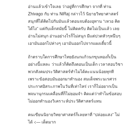
อ่านแล้วเข้าใจเลย ว่าอยู่ที่การศึกษา จากที่ ท่าน
Zhivago กับ ท่าน NiRaj กล่าวไว้ นิยายวิทยาศาสตร์
สนุกที่ได้คิดไปกับมันแล้วตอนจบต้องอุทาน “เหวอ คิด
ได้ไง” แต่กับเด็กสมัยนี้ ไม่คิดครับ คิดไม่เป็นแล้ว เลย
อ่านไม่สนุก อ่านอย่างไรก็ไม่สนุก มีแต่ปวดหัวๆหนึบๆ
เอามันออกไปห่างๆ เอามันออกไปจากแผงเดี๋ยวนี้
ถ้าตราบใดการศึกษาไทยยังนกแก้วนกขุนทองก็เป็น
อย่างนี้แหละ ว่าแล้วก็คิดถึงตอนเป็นเด็ก เวลาสอบวิชา
พวกสังคมประวัติศาสตร์ทำไมได้คะแนนน้อยทุกที
เพราะข้อสอบมันออกมาทำนอง สมเด็จพระนเรศวร
ประกาศอิสระภาพในวันที่เท่าไหร่ เราก็ไม่อยากเป็น
พจนานุกรมเคลื่อนที่ก็ไม่ยอมจำ คิดแต่ว่าทำไมข้อสอบ
ไม่ออกทำนองวิเคราะห์ประวัติศาสตร์แทน
คนเขียนนิยายวิทยาศาสตร์ก็เลยหาที่ “ปล่อยแสง” ไม่
ได้ <— เด็ดมาก