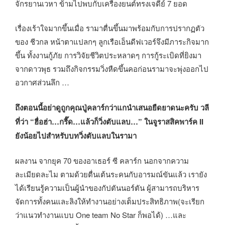
จักรยานเวหา ข้ามไปพบกับเครื่องยนต์ทรงเจดีย์ 7 ยอด
เรื่องเร้าใจมากขึ้นเมื่อ รามาตื่นขึ้นมาพร้อมกับการปรากฏตัว
ของ ชีวกล หน้าตาแปลกๆ ลูกเรือเอ็นดีฟเวอร์จึงมีภาระกิจมาก
ขึ้น ทั้งงานกู้ภัย การวิจัยชีวิตประหลาดๆ การกู้ระเบิดที่ยิงมา
จากดาวพุธ รวมถึงกิจกรรมวิ่งหืดขึ้นคอก่อนรามาจะพุ่งออกไป
อวกาศส่วนลึก …
ถึงตอนนี้อย่าดูถูกคุณปู่คลาร์กว่าแกนำเสนอยืดยาดนะครับ วลี
ที่ว่า “ฮื่อฮ่า…กรี๊ด…แล้วก็วิ่งตับแลบ…” ในจูราสสิคพาร์ค II
ยังน้อยไปสำหรับบทวิ่งตับแลบในรามา
ผลงาน จากยุค 70 ของอาเธอร์ ซี คลาร์ก นอกจากความ
ละเมียดละไม ตามด้วยตื่นเต้นระคนกับอารมณ์ขันแล้ว เรายัง
ได้เรียนรู้ความเป็นผู้นำของกัปตันนอร์ตัน ผู้สามารถบริหาร
จัดการทั้งคนและลิงให้ทำงานอย่างเต็มประสิทธิภาพ(จะเรียก
ว่าแนวทำงานแบบ One team No Star ก็พอได้) …และ