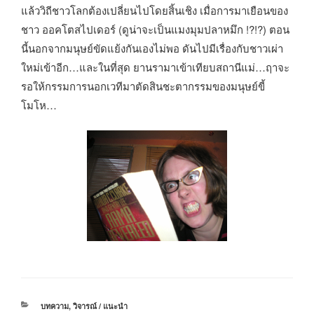
แล้ววิถีชาวโลกต้องเปลี่ยนไปโดยสิ้นเชิง เมื่อการมาเยือนของ
ชาว ออคโตสไปเดอร์ (ดูน่าจะเป็นแมงมุมปลาหมึก !?!?) ตอน
นี้นอกจากมนุษย์ขัดแย้งกันเองไม่พอ ดันไปมีเรื่องกับชาวเผ่า
ใหม่เข้าอีก…และในที่สุด ยานรามาเข้าเทียบสถานีแม่…ฤาจะ
รอให้กรรมการนอกเวทีมาตัดสินชะตากรรมของมนุษย์ขี้
โมโห…
หมวด
บทความ
,
วิจารณ์ / แนะนำ