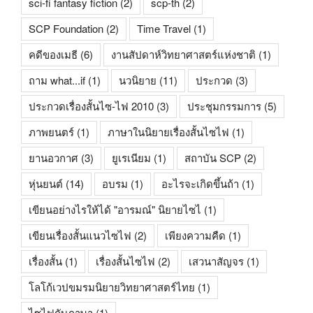
sci-fi fantasy fiction
(2)
scp-th
(2)
SCP Foundation
(2)
Time Travel
(1)
คดีของเมธี
(6)
งานสัปดาห์วิทยาศาสตร์แห่งชาติ
(1)
ถาม what...if
(1)
นวนิยาย
(11)
ประกวด
(3)
ประกวดเรื่องสั้นไซ-ไฟ 2010
(3)
ประชุมกรรมการ
(5)
ภาพยนตร์
(1)
ภาษาในนิยายเรื่องสั้นไซไฟ
(1)
ยานอวกาศ
(3)
ยูเรเนียม
(1)
สถาบัน SCP
(2)
หุ่นยนต์
(14)
อบรม
(1)
อะไรจะเกิดขึ้นถ้า
(1)
เขียนอย่างไรให้ได้ "อารมณ์" นิยายไซไ
(1)
เขียนเรื่องสั้นแนวไซไฟ
(2)
เพียงความคืด
(1)
เรื่องสั้น
(1)
เรื่องสั้นไซไฟ
(2)
เสวนาสัญจร
(1)
โลโก้เวปขมรมนิยายวิทยาศาสตร์ไทย
(1)
ไซไฟกับภาษา
(1)