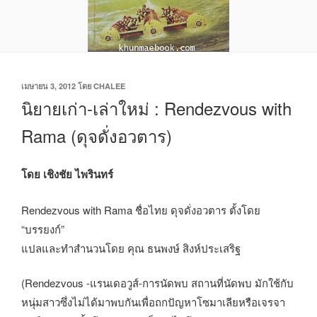
เขียน
เมษายน 3, 2012
โดย
CHALEE
วัน
นิยายเก่า-เล่าใหม่ : Rendezvous with
ที่
Rama (ดุจดั่งอวตาร)
โดย เชิงชัย ไพรินทร์
Rendezvous with Rama ชื่อไทย ดุจดั่งอวตาร ตั้งโดย
“บรรยงก์”
แปลและทำสำนวนโดย คุณ ธนพงษ์ สิงห์ประเสริฐ
(Rendezvous -แรนเดอวูส์-การนัดพบ สถานที่นัดพบ มักใช้กับ
หนุ่มสาวซึ่งไม่ได้มาพบกันเพื่อถกปัญหาโซมาเลียหรือเจรจา