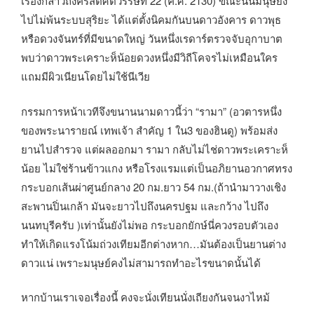
เรื่องกล่าวถึงคริสต์ศตวรรษที่ 22 (ค.ศ. 2130) ขณะนั้นมนุษยัง
ไปไม่พ้นระบบสุริยะ ได้แต่ตั้งนิคมกันบนดาวอังคาร ดาวพุธ
หรือดวงจันทร์ที่มีขนาดใหญ่ วันหนึ่งเรดาร์ตรวจจับอุกาบาต
พบว่าดาวพระเคราะห็น้อยดวงหนึ่งมีวิถีโคจรไม่เหมือนใคร
แถมมีผิวเนียนโดยไม่ใช้นีเวีย
กรรมการหน้าเวทีจึงขนานนามดาวนี้ว่า “รามา” (อวตารหนึ่ง
ของพระนารายณ์ เทพเจ้า สำคัญ 1 ใน3 ของฮินดู) พร้อมส่ง
ยานไปสำรวจ แต่ผลออกมา รามา กลับไม่ไช่ดาวพระเคราะห็
น้อย ไม่ใช่ร้านข้าวแกง หรือโรงแรมแต่เป็นอภิยานอวกาศทรง
กระบอกเส้นผ่าศูนย์กลาง 20 กม.ยาว 54 กม.(ถ้านำมาวางเชิง
สะพานปิ่นเกล้า มันจะยาวไปถึงนครปฐม และกว้าง ไปถึง
นนทบุรีครับ )เท่านั้นยังไม่พอ กระบอกยักษ์นี่ควงรอบตัวเอง
ทำให้เกิดแรงโน้มถ่วงเทียมอีกต่างหาก…มันต้องเป็นยานต่าง
ดาวแน่ เพราะมนุษย์คงไม่สามารถทำอะไรขนาดนั้นได้
หากบ้านเราเจอเรื่องนี้ คงจะนั่งเทียนนั่งเถียงกันจนงาไหม้