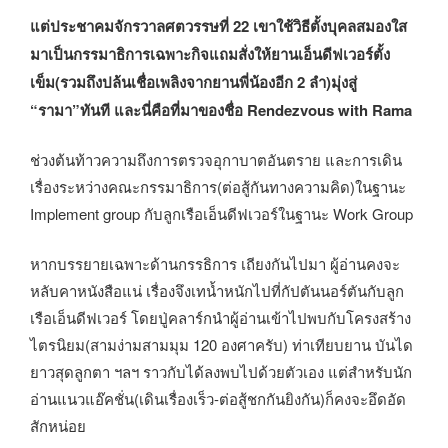
แต่ประชาคมจักรวาลศตวรรษที่ 22 เขาใช้วิธีตั้งบุคลสมองใส
มาเป็นกรรมาธิการเฉพาะกิจแถมสั่งให้ยานเอ็นดีฟเวอร์ตั้ง
เข็ม(รวมถึงปล้นเชื่อเพลิงจากยานพี่น้องอีก 2 ลำ)มุ่งสู่
“รามา”ทันที และนี่คือที่มาของชื่อ Rendezvous with Rama
ช่วงต้นท้าวความถึงการตรวจอุกาบาตอันตราย และการเดิน
เรื่องระหว่างคณะกรรมาธิการ(ต่อสู้กันทางความคิด)ในฐานะ
Implement group กับลูกเรือเอ็นดีฟเวอร์ในฐานะ Work Group
หากบรรยายเฉพาะด้านกรรธิการ เถียงกันไปมา ผู้อ่านคงจะ
หลับคาหนังสือแน่ เรื่องจึงเทน้ำหนักไปที่กัปตันนอร์ตันกับลูก
เรือเอ็นดีฟเวอร์ โดยปู่คลาร์กนำผู้อ่านเข้าไปพบกับโครงสร้าง
ไตรนิยม(สามง่ามสามมุม 120 องศาครับ) ท่าเทียบยาน บันได
ยาวสุดลูกตา ฯลฯ ราวกับได้ลงพบไปด้วยตัวเอง แต่สำหรับนัก
อ่านแนวแอ๊คชั่น(เดินเรื่องเร็ว-ต่อสู้ชกกันยิงกัน)ก็คงจะอึดอัด
สักหน่อย