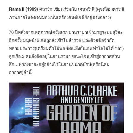
Rama II (1989)
คลาร์ก เขียนร่วมกับ เจนทรี ลี (ดุจดั่งอวตาร II
ภาพภายในชัดจนมองเห็นเครื่องยนต์เจดีย์อยู่ตรงกลาง)
70 ปีหลังจากเหตุการณ์ครังแรก ยานรามาเข้ามาสูระบบสุริยะ
อีกครั้ง มนุษย์12 คนถูกส่งเข้าไปสำรวจ และด้วยข้อจำกัด
หลายประการ(เตรียมตัวไม่พอ ขัดแย้งกันเอง ทำใจไม่ได้ ฯลฯ)
ลูกเรือ 3 คนจึงติดอยู่ในยานรามา ขณะโจนเข้าสู่อวกาศส่วน
ลึก…พวกเขาจะอยู่อย่างไรในยานขนาดยักษ์(หรือนิคม
อวกาศ)ลำนี้