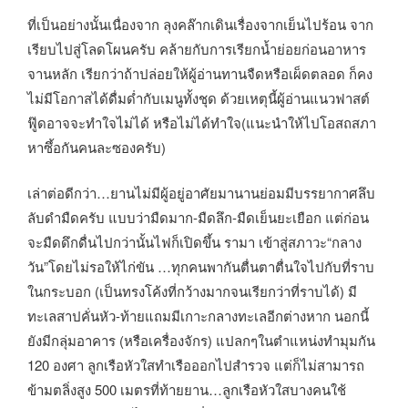
ที่เป็นอย่างนั้นเนื่องจาก ลุงคล๊ากเดินเรื่องจากเย็นไปร้อน จาก
เรียบไปสู่โลดโผนครับ คล้ายกับการเรียกน้ำย่อยก่อนอาหาร
จานหลัก เรียกว่าถ้าปล่อยให้ผู้อ่านทานจืดหรือเผ็ดตลอด ก็คง
ไม่มีโอกาสได้ดื่มด่ำกับเมนูทั้งชุด ด้วยเหตุนี้ผู้อ่านแนวฟาสต์
ฟู๊ดอาจจะทำใจไม่ได้ หรือไม่ได้ทำใจ(แนะนำให้ไปโอสถสภา
หาซึ้อกันคนละซองครับ)
เล่าต่อดีกว่า…ยานไม่มีผู้อยู่อาศัยมานานย่อมมีบรรยากาศลึบ
ลับดำมืดครับ แบบว่ามืดมาก-มืดลึก-มืดเย็นยะเยือก แต่ก่อน
จะมืดดึกดื่นไปกว่านั้นไฟก็เปิดขึ้น รามา เข้าสู่สภาวะ“กลาง
วัน”โดยไม่รอให้ไก่ขัน …ทุกคนพากันตื่นตาตื่นใจไปกับที่ราบ
ในกระบอก (เป็นทรงโค้งที่กว้างมากจนเรียกว่าที่ราบได้) มี
ทะเลสาปคั่นหัว-ท้ายแถมมีเกาะกลางทะเลอีกต่างหาก นอกนี้
ยังมีกลุ่มอาคาร (หรือเครื่องจักร) แปลกๆในตำแหน่งทำมุมกัน
120 องศา ลูกเรือหัวใสทำเรือออกไปสำรวจ แต่ก็ไม่สามารถ
ข้ามตลิ่งสูง 500 เมตรที่ท้ายยาน…ลูกเรือหัวใสบางคนใช้