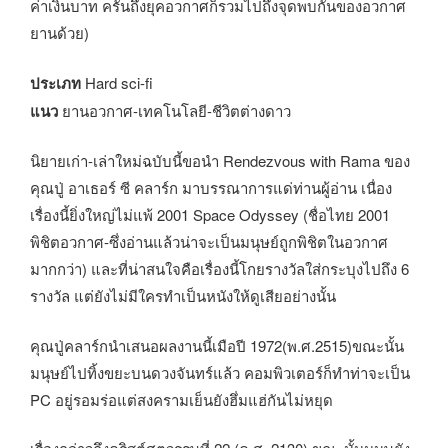
ค่าเงินบาท ครั้นถึงยุคอวกาศก็รวมไปถึงจุดพบกันของอวกาศ
ยานด้วย)
ประเภท
Hard sci-fi
แนว
ยานอวกาศ-เทคโนโลยี-ชีวิตต่างดาว
นิยายเก่า-เล่าใหม่ฉบับนี้ขอนำ Rendezvous with Rama ของ
คุณปู่ อาเธอร์ ซี คลาร์ก มาบรรณาการแด่ท่านผู้อ่าน เนื่อง
เรื่องนี้ยิ่งใหญ่ไม่แพ้ 2001 Space Odyssey (ชื่อไทย 2001
พิชิตอวกาศ-ซึ่งอ่านแล้วน่าจะเป็นมนุษย์ถูกพิชิตในอวกาศ
มากกว่า) และที่น่าสนใจคือเรื่องนี้โกยรางวัลใส่กระบุงไปถึง 6
รางวัล แต่ยังไม่มีใครทำเป็นหนังให้ดูเสียอย่างนั้น
คุณปู่คลาร์กนำเสนอผลงานนี้เมือปี 1972(พ.ศ.2515)ขณะนั้น
มนุษย์ไปทิ้งขยะบนดวงจันทร์แล้ว คอมพิวเตอร์ก็ทำท่าจะเป็น
PC อยู่รอมร่อแต่สงครามเย็นยังฮึ่มแฮ่กันไม่หยุด