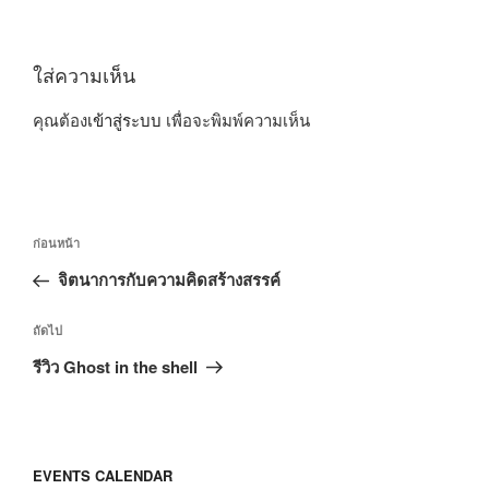
ใส่ความเห็น
คุณต้อง
เข้าสู่ระบบ
เพื่อจะพิมพ์ความเห็น
แนะแนว
เรื่อง
ก่อนหน้า
เรื่อง
ก่อน
จิตนาการกับความคิดสร้างสรรค์
หน้า
เรื่อง
ถัดไป
ถัด
รีวิว Ghost in the shell
ไป
EVENTS CALENDAR