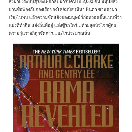
ส่งมายังระบบสุริยะเพื่อกลับมารับคนไป 2,000 คน มนุษย์ส่ง
ยานชื่อพ้องกับกองเรือของโคลัมบัส (นีนา พินตา ซานตามา
เรีย)ไปพบ แล้วความขัดแย้งของมนุษย์ก็ก่อหวอดขึ้นแบบที่ว่า
แย่งที่ทำกิน แย่งถิ่นที่อยู่ แย่งชู้รักใคร่…ท้ายสุดหัวโจกผู้ก่อ
ความวุ่นวายก็ถูกจัดการ…อะไรประมาณนั้น