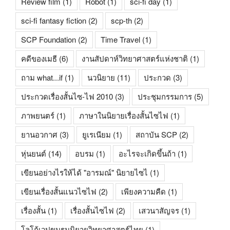
Review film
(1)
Robot
(1)
sci-fi day
(1)
sci-fi fantasy fiction
(2)
scp-th
(2)
SCP Foundation
(2)
Time Travel
(1)
คดีของเมธี
(6)
งานสัปดาห์วิทยาศาสตร์แห่งชาติ
(1)
ถาม what...if
(1)
นวนิยาย
(11)
ประกวด
(3)
ประกวดเรื่องสั้นไซ-ไฟ 2010
(3)
ประชุมกรรมการ
(5)
ภาพยนตร์
(1)
ภาษาในนิยายเรื่องสั้นไซไฟ
(1)
ยานอวกาศ
(3)
ยูเรเนียม
(1)
สถาบัน SCP
(2)
หุ่นยนต์
(14)
อบรม
(1)
อะไรจะเกิดขึ้นถ้า
(1)
เขียนอย่างไรให้ได้ "อารมณ์" นิยายไซไ
(1)
เขียนเรื่องสั้นแนวไซไฟ
(2)
เพียงความคืด
(1)
เรื่องสั้น
(1)
เรื่องสั้นไซไฟ
(2)
เสวนาสัญจร
(1)
โลโก้เวปขมรมนิยายวิทยาศาสตร์ไทย
(1)