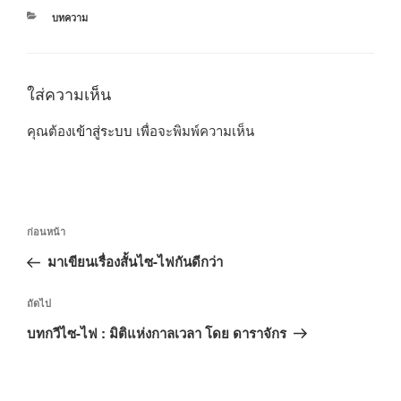
หมวด
บทความ
หมู่
ใส่ความเห็น
คุณต้อง
เข้าสู่ระบบ
เพื่อจะพิมพ์ความเห็น
แนะแนว
เรื่อง
ก่อนหน้า
เรื่อง
ก่อน
มาเขียนเรื่องสั้นไซ-ไฟกันดีกว่า
หน้า
เรื่อง
ถัดไป
ถัด
บทกวีไซ-ไฟ : มิติแห่งกาลเวลา โดย ดาราจักร
ไป