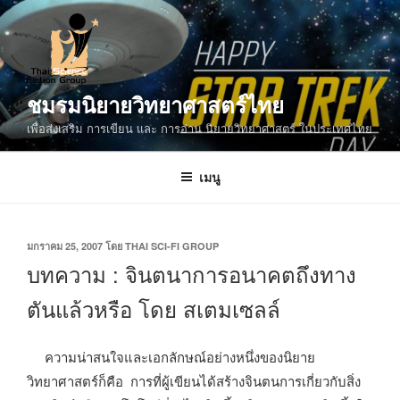
ข้าม
ไป
ยัง
บทความ
ชมรมนิยายวิทยาศาสตร์ไทย
เพื่อส่งเสริม การเขียน และ การอ่าน นิยายวิทยาศาสตร์ ในประเทศไทย
เมนู
เขียน
มกราคม 25, 2007
โดย
THAI SCI-FI GROUP
วัน
บทความ : จินตนาการอนาคตถึงทาง
ที่
ตันแล้วหรือ โดย สเตมเซลล์
ความน่าสนใจและเอกลักษณ์อย่างหนึ่งของนิยาย
วิทยาศาสตร์ก็คือ การที่ผู้เขียนได้สร้างจินตนการเกี่ยวกับสิ่ง