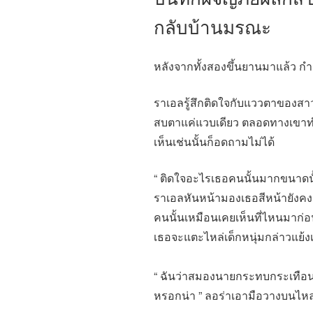
กลับบ้านมรณะ
หลังจากทั้งสองขึ้นยานมาแล้ว กำล
ราเอลรู้สึกติดใจกับแววตาของสาวน้
สบตาแค่แวบเดียว ตลอดทางเขาทำห
เห็นเช่นนั้นก็อดถามไม่ได้
“ ติดใจอะไรเธอคนนั้นมากขนาดน
ราเอลหันหน้ามองเธอสีหน้ายังคงค
คนนั้นเหมือนเคยเห็นที่ไหนมาก่อน
เธอจะแตะไหล่เด็กหนุ่มกล่าวแย้ง
“ ฉันว่าสมองนายกระทบกระเทือนม
หรอกน่า ” ลอร่าเอามือวางบนไห