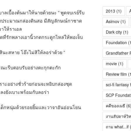
2013
(1)
A
าลเบื้องต้นมาให้นายด้วยนะ ” พูดจบเรย์รีบ
นาดประมาณกล่องดินสอ มีสัญลักษณ์กาชาด
Asimov
(1)
มาให้ราเอล
Dark city
(1)
ดที่รักพลางเอานิ้วกดกระดูกไหล่ให้พอเจ็บ
Foundation
(
ล้วสินะสหาย โอ๊ะไม่สิให้ลอร่าด้วย ”
Grandfather 
movie
(1)
มรณะรีบตอบรับอย่างตะกุกตะกัก
Review film
(
เราะอย่างชั่วร้ายก่อนจะหยิบกล่องชุด
sci-fi fantasy 
ลงยังเบาะพร้อมกับลอร่า
SCP Foundat
คดีของเมธี
(6
เด็กหนุ่มด้วยรอยยิ้มและวาจาอันอ่อนโยน
งานสัปดาห์วิ
ถาม what...if
(