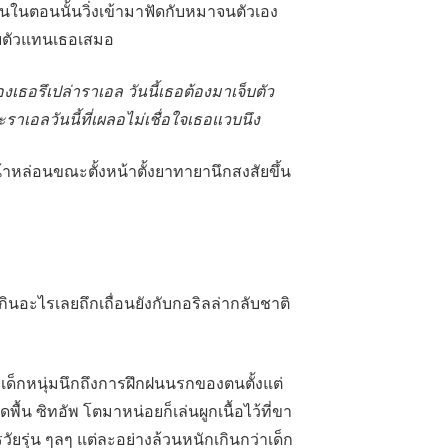
ยนในตอนนั้นวิ่งเข้ามาฟัดกับหมาจนตัวเอง
็บตัวแทนเธอเสมอ
รึเปล่าราเอล วันนี้เธอต้องมาเจ็บตัว
าเอลวันนี้ที่เผลอไม่เชื่อใจเธอแวบนึง
้าหล่อนขณะตั้งหน้าตั้งยาทายานึกสงสัยขึ้น
ินอะไรเลยถึกเถื่อนยังกับกอริลล่ากลับชาติ
ร” เด็กหนุ่มนึกถึงการฝึกฝนนรกของตนตั้งแต่
ิดพื้น ซิทอัพ โตมาหน่อยก็เล่นผูกเนื้อไว้ที่ขา
รวัยรุ่น ๆลๆ แต่ละอย่างล้วนหนักเกินกว่าเด็ก