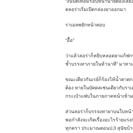
“งั้นปิดเทอมรอบหน้านายต้องเลี้ย
ดลอร่าเริ่มเปิดกล่องยาออกมา
ราเอลพยักหน้าตอบ
“อื้อ”
ว่าแล้วลอร่าก็หยิบหลอดยาแก้ฟก
ช้ำบรรเทาภายในห้านาที” มาทา
ขณะเดียวกันเรย์ก็ร้องไห้น้ำตาตก
ต้อง หายในบัดดลเช่นเดียวกับราเ
กระเป๋าแฟบในภายภาคหน้าเข้า
ส่วนลอร่าก็บรรจงทายาบนใบหน้าร
พอกำลังจะเกิดเรื่องอะไรร้ายแรงก
ทุกครา ประมาณตอนป.3 สุนัขบ้าต