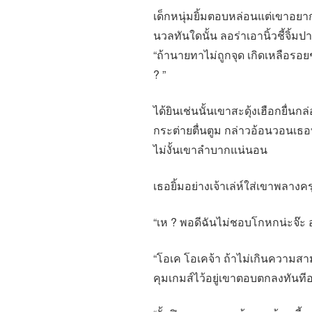
เด็กหนุ่มยิ้มตอบหล่อนแต่เขาอยา
นวลทันใดนั้น ลอร่าเอานิ้วชี้จิ้
“ถ้านายทาไม่ถูกจุด เกิดเหลือรอย
? ”
ได้ยินเช่นนั้นเขาสะดุ้งเฮือกยื่น
กระต่ายตื่นตูม กล่าวอ้อนวอนเธอทัน
ไม่งั้นเขาลำบากแน่นอน
เธอยิ้มอย่างเจ้าเล่ห์ใส่เขาพลางค
“เห ? พอดีฉันไม่ชอบโกหกน่ะจ๊ะ 
“โอเค โอเคจ้า ถ้าไม่เกินความสามา
คุมเกมส์ไว้อยู่เขาตอบตกลงทันทีอ