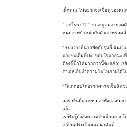
เด็กหนุ่มไม่อยากจะเชื่อหูของตนท
“ อะไรนะ !? ” ขณะพูดมองยอดตัวเ
หนุ่มจะพยักหน้ากับตัวเองพร้อมฉีก
“ ระหว่างที่นายฟัดกับรุ่นพี่ ฉัน
นายซะเต็มที่เลย ขอบใจมากนะเพื่อ
ต้องซี้ปึ้กให้มากกว่านี้ซะแล้ว” 
ราเอลเก็บงำความโมโหภายใต้ใบห
“ นี่แกกอบโกยจากความเจ็บฉันซะเ
ลอร่ายืนยิ้มแหยๆมองทั้งสองนอกว
แล้ว
เรย์รับรู้ถึงสิ่งความดิบเถื่อนภาย
เปลี่ยนประเด็นสนทนาทันที