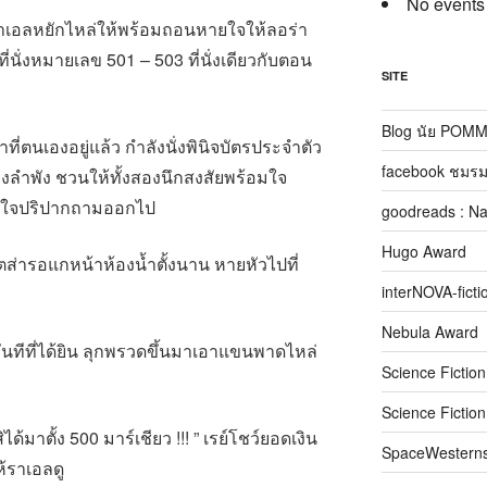
No events
 ” ราเอลหยักไหล่ให้พร้อมถอนหายใจให้ลอร่า
ที่นั่งหมายเลข 501 – 503 ที่นั่งเดียวกับตอน
SITE
Blog นัย POM
ที่ตนเองอยู่แล้ว กำลังนั่งพินิจบัตรประจำตัว
facebook ชมรม
พียงลำพัง ชวนให้ทั้งสองนึกสงสัยพร้อมใจ
สินใจปริปากถามออกไป
goodreads : N
Hugo Award
ุตส่ารอแกหน้าห้องน้ำตั้งนาน หายหัวไปที่
interNOVA-ficti
Nebula Award
ันทีที่ได้ยิน ลุกพรวดขึ้นมาเอาแขนพาดไหล่
Science Fictio
Science Fictio
ได้มาตั้ง 500 มาร์เชียว !!! ” เรย์โชว์ยอดเงิน
SpaceWestern
ห้ราเอลดู