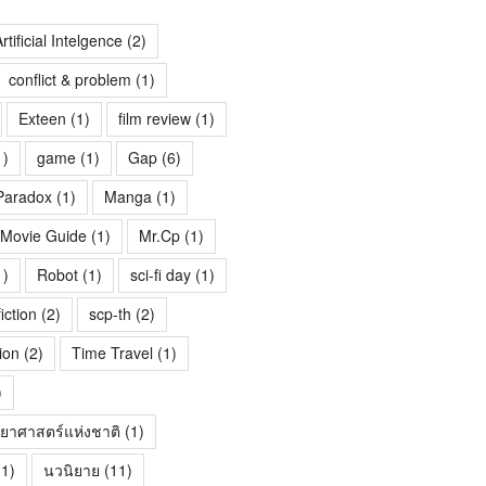
rtificial Intelgence
(2)
conflict & problem
(1)
Exteen
(1)
film review
(1)
1)
game
(1)
Gap
(6)
Paradox
(1)
Manga
(1)
Movie Guide
(1)
Mr.Cp
(1)
1)
Robot
(1)
sci-fi day
(1)
fiction
(2)
scp-th
(2)
ion
(2)
Time Travel
(1)
)
ทยาศาสตร์แห่งชาติ
(1)
1)
นวนิยาย
(11)