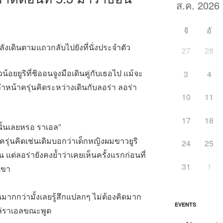
จั
อั
ังเดินตามแถวกลับไปยังที่นั่งประจำตัว
27
28
อยยูริที่ชิออนจูงมือเดินคู่กับเธอไป แม้จะ
3
4
น้าครุ่นคิดระหว่างเดินกับลอร่า ลอร่า
10
11
17
18
ั้นเลยหรอ ราเอล”
รุ่นคิดเช่นเดิมบอกว่าเด็กหญิงผมขาวยูริ
24
25
 แต่ลอร่ายังคงย้ำว่าเคยเห็นครั้งแรกก่อนที่
31
1
เขา
ากกว่ามั้งเลยรู้สึกแปลกๆ ไม่ต้องคิดมาก
EVENTS
ล่ราเอลขณะพูด