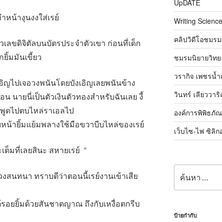
UpDATE
ำหน้างุนงงใส่เรย์
Writing Science
คลิปวิดีโอชมรม
ลขดิจิตัลบนบัตรประจำตัวเขา ก่อนที่เด็ก
ยิ้มมันเขี้ยว
ชมรมนิยายวิทยา
วรากิจ เพชรน้ำ
บังเอิญไปเจอวงพนันโดยบังเอิญเลยพนันข้าง
วินทร์ เลียววาร
น นายนี่เป็นตัวเงินตัวทองสำหรับฉันเลย งี้
เรย์พูดไปตบไหล่ราเอลไป
องค์การพิพิธภั
น้ายิ้มแย้มพลางใช้มือขวาบีบไหล่ของเรย์
เว็บไซ-ไฟ ซิลิก
ต็มที่เลยสินะ สหายเรย์ ”
ค้นหา:
งสนทนา ทราบดีว่าตอนนี้เรย์งานเข้าเสีย
ใต้รอยยิ้มด้วยสันชาตญาณ ถึงกับเหงื่อตกรีบ
ป้ายกำกับ