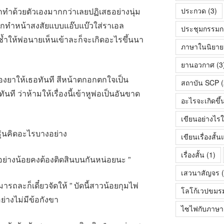
กทำด้วยตัวเองมากกว่าเลยปฏิเสธอย่างนุ่ม
ประกวด
(3)
มปากทำหน้าสงสัยแบบแอ๊บแบ๊วใส่ราเอล
ประชุมกรรมก
ช้ำให้พ่อนายเห็นเข้าละก็จะเกิดอะไรขึ้นนา
ภาษาในนิยายเร
ยานอวกาศ
(3
กล่องยาให้เธอทันที สีหน้าตกอกตกใจเป็น
สถาบัน SCP
(
ที ว่าห้ามให้เรื่องนี้เข้าหูพ่อเป็นอันขาด
อะไรจะเกิดขึ้
เขียนอย่างไรใ
รุ่นคิดอะไรบางอย่าง
เขียนเรื่องสั
เรื่องสั้น
(1)
อย่างน้อยคงต้องติดสินบนกันหน่อยนะ ”
เสวนาสัญจร
(
รถละก็เดี๋ยวจัดให้ ” บัดนี้สาวน้อยกุมไพ่
โลโก้เวปขมร
ย่างไม่มีข้อกังขา
ไซไฟกับภาษา