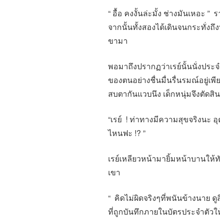
“ อื้อ คงงั้นล่ะมั้ง ช่างมันเหอะ
จากนั้นทั้งสองได้เดินจนกระทั่งถึง
ขามา
พอมาถึงปรากฏว่าเรย์นั้นนั่งประจำ
ของตนอย่างชื่นมื่นรื่นรมณ์อยู่เ
สบตากันแวบนึง เด็กหนุ่มจึงตัด
“เรย์ ! ท่าทางมีความสุขจริงนะ อ
ไหนฟะ !? ”
เรย์เหลียวหน้ามายิ้มหน้าบานให้ท
เขา
“ คิดไม่ผิดจริงๆที่พนันข้างนาย ดูสิ
ที่ถูกบันทึกภายในบัตรประจำตัวใ