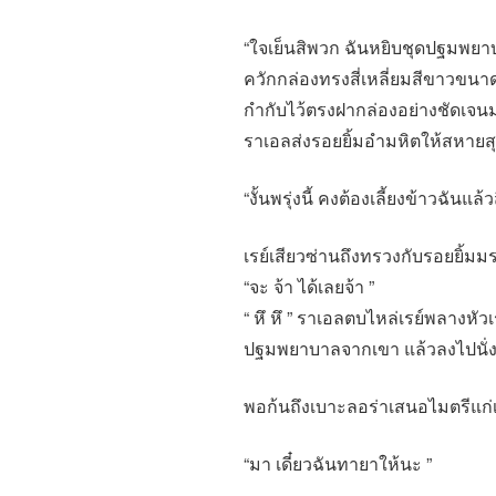
“ใจเย็นสิพวก ฉันหยิบชุดปฐมพยาบ
ควักกล่องทรงสี่เหลี่ยมสีขาวข
กำกับไว้ตรงฝากล่องอย่างชัดเจน
ราเอลส่งรอยยิ้มอำมหิตให้สหายสุ
“งั้นพรุ่งนี้ คงต้องเลี้ยงข้าวฉันแ
เรย์เสียวซ่านถึงทรวงกับรอยยิ้ม
“จะ จ้า ได้เลยจ้า ”
“ หึ หึ ” ราเอลตบไหล่เรย์พลางหัว
ปฐมพยาบาลจากเขา แล้วลงไปนั่ง
พอก้นถึงเบาะลอร่าเสนอไมตรีแก่
“มา เดี๋ยวฉันทายาให้นะ ”