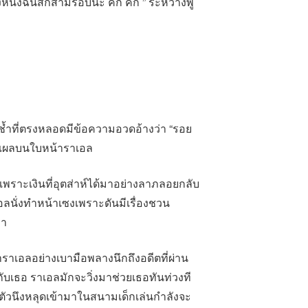
งหนังฉันสักสามรอบนะ คิก คิก ” ระหว่างพู
ช้ำที่ตรงหลอดมีข้อความอวดอ้างว่า “รอย
แผลบนใบหน้าราเอล
เพราะเงินที่อุตส่าห์ได้มาอย่างลาภลอยกลับ
อลนั่งทำหน้าเซงเพราะดันมีเรื่องชวน
มา
าเอลอย่างเบามือพลางนึกถึงอดีตที่ผ่าน
ับเธอ ราเอลมักจะวิ่งมาช่วยเธอทันท่วงที
ัวนึงหลุดเข้ามาในสนามเด็กเล่นกำลังจะ