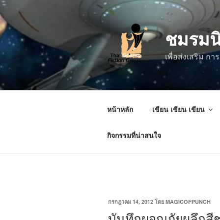
ข้าม
ไป
ชมรมน
ยัง
บทความ
เพื่อส่งเสริม 
หน้าหลัก
เขียน เขียน เขียน
กิจกรรมที่น่าสนใจ
เขียน
กรกฎาคม 14, 2012
โดย
MAGICOFPUNCH
วัน
บันทึกผจญภัยผลึกสี
ที่