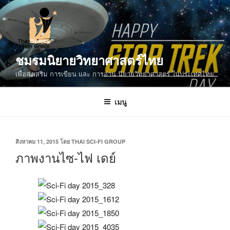
ข้าม
ไป
ยัง
บทความ
ชมรมนิยายวิทยาศาสตร์ไทย
เพื่อส่งเสริม การเขียน และ การอ่าน นิยายวิทยาศาสตร์ ในประเทศไทย
เมนู
เขียน
สิงหาคม 11, 2015
โดย
THAI SCI-FI GROUP
วัน
ภาพงานไซ-ไฟ เดย์
ที่