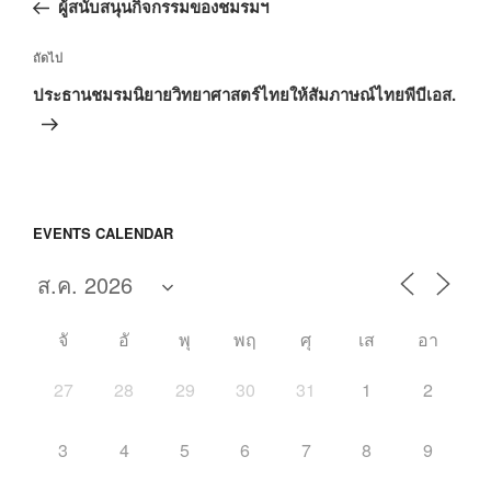
ก่อน
ผู้สนับสนุนกิจกรรมของชมรมฯ
หน้า
เรื่อง
ถัดไป
ถัด
ประธานชมรมนิยายวิทยาศาสตร์ไทยให้สัมภาษณ์ไทยพีบีเอส.
ไป
EVENTS CALENDAR
จั
อั
พุ
พฤ
ศุ
เส
อา
27
28
29
30
31
1
2
3
4
5
6
7
8
9