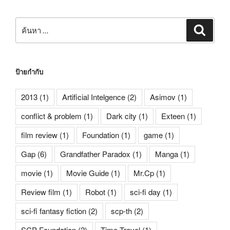
ค้นหา:
ค้นหา
ป้ายกำกับ
2013
(1)
Artificial Intelgence
(2)
Asimov
(1)
conflict & problem
(1)
Dark city
(1)
Exteen
(1)
film review
(1)
Foundation
(1)
game
(1)
Gap
(6)
Grandfather Paradox
(1)
Manga
(1)
movie
(1)
Movie Guide
(1)
Mr.Cp
(1)
Review film
(1)
Robot
(1)
sci-fi day
(1)
sci-fi fantasy fiction
(2)
scp-th
(2)
SCP Foundation
(2)
Time Travel
(1)