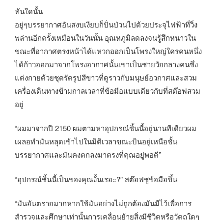
ทันใดนั้น
อยู่ๆบรรยากาศอันสงบเงียบก็ปั่นป่วนไปด้วยประจุไฟฟ้าที่วิ่ง
พล่านอีกครั้งเหมือนในวันนั้น อุณหภูมิลดลงจนรู้สึกหนาวใน
ขณะที่อากาศตรงหน้าได้แหวกออกเป็นโพรงใหญ่ใครคนหนึ่ง
ได้ก้าวออกมาจากโพรงอากาศนั้นเขาเป็นชายวัยกลางคนซึ่ง
แต่งกายด้วยชุดรัดรูปสีขาวที่ดูราวกับมนุษย์อวกาศและสวม
เครื่องเดินทางข้ามกาลเวลาที่ข้อมือแบบเดียวกับที่สต๊อฟสวม
อยู่
“ผมมาจากปี 2150 ผมตามหาอุปกรณ์ชิ้นนี้อยู่นานทีเดียวผม
เผลอทำมันหลุดเข้าไปในมิติเวลาขณะบินอยู่เหนือชั้น
บรรยากาศและมันคงตกลงมาตรงที่คุณอยู่พอดี”
“อุปกรณ์ชิ้นนี้เป็นของคุณงั้นเรอะ?” สต๊อฟชูข้อมือขึ้น
“มันอันตรายมากหากใช้มันอย่างไม่ถูกต้องมันมีไว้เพื่อการ
สำรวจและศึกษาเท่านั้นการเคลื่อนย้ายสิ่งมีชีวิตหรือวัตถุใดๆ