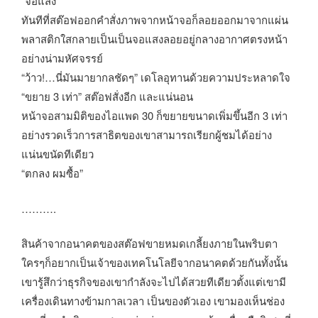
“จอแสง”
ทันทีที่สต๊อฟออกคำสั่งภาพจากหน้าจอก็ลอยออกมาจากแผ่น
พลาสติกใสกลายเป็นเป็นจอแสงลอยอยู่กลางอากาศตรงหน้า
อย่างน่ามหัศจรรย์
“ว้าว!…นี่มันมายากลชัดๆ” เดโลอุทานด้วยความประหลาดใจ
“ขยาย 3 เท่า” สต๊อฟสั่งอีก และแน่นอน
หน้าจอสามมิติของไอแพด 30 ก็ขยายขนาดเพิ่มขึ้นอีก 3 เท่า
อย่างรวดเร็วการสาธิตของเขาสามารถเรียกผู้ชมได้อย่าง
แน่นขนัดทีเดียว
“ตกลง ผมซื้อ”
……….
สินค้าจากอนาคตของสต๊อฟขายหมดเกลี้ยงภายในพริบตา
ใครๆก็อยากเป็นเจ้าของเทคโนโลยีจากอนาคตด้วยกันทั้งนั้น
เขารู้สึกว่าธุรกิจของเขากำลังจะไปได้สวยทีเดียวตั้งแต่เขามี
เครื่องเดินทางข้ามกาลเวลา เป็นของตัวเอง เขามองเห็นช่อง