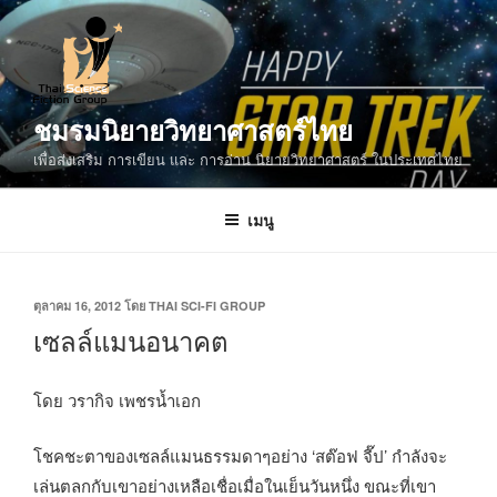
ข้าม
ไป
ยัง
บทความ
ชมรมนิยายวิทยาศาสตร์ไทย
เพื่อส่งเสริม การเขียน และ การอ่าน นิยายวิทยาศาสตร์ ในประเทศไทย
เมนู
เขียน
ตุลาคม 16, 2012
โดย
THAI SCI-FI GROUP
วัน
เซลล์แมนอนาคต
ที่
โดย วรากิจ เพชรน้ำเอก
โชคชะตาของเซลล์แมนธรรมดาๆอย่าง ‘สต๊อฟ จี๊ป’ กำลังจะ
เล่นตลกกับเขาอย่างเหลือเชื่อเมื่อในเย็นวันหนึ่ง ขณะที่เขา