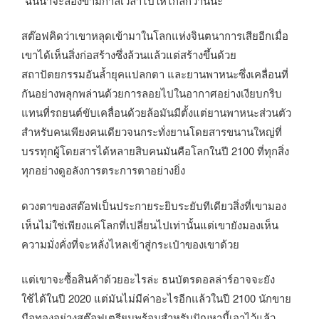
“ฉันน่าจะลองข้ามกาลเวลาไปให้ไกลกว่านี้นะ”
สต๊อฟคิดว่าเขาหลุดเข้ามาในโลกแห่งจินตนาการเสียอีกเมื่อ
เขาได้เห็นสิ่งก่อสร้างซึ่งล้วนแล้วแต่สร้างขึ้นด้วย
สถาปัตยกรรมอันล้ำยุคแปลกตา และยานพาหนะซึ่งเคลื่อนที่
กันอย่างพลุกพล่านด้วยการลอยไปในอากาศอย่างเงียบกริบ
แทนที่รถยนต์ขับเคลื่อนด้วยล้อมันมีตั้งแต่ยานพาหนะส่วนตัว
สำหรับคนเพียงคนเดียวจนกระทั่งยานโดยสารขนานใหญ่ที่
บรรทุกผู้โดยสารได้หลายสิบคนมันคือโลกในปี 2100 ที่ทุกสิ่ง
ทุกอย่างดูอลังการตระการตาอย่างยิ่ง
ดวงตาของสต๊อฟเป็นประกายระยิบระยับทีเดียวสิ่งที่เขามอง
เห็นไม่ใช่เพียงแค่โลกที่เปลี่ยนไปเท่านั้นแต่เขายังมองเห็น
ความมั่งคั่งที่จะหลั่งไหลเข้าสู่กระเป๋าของเขาด้วย
แต่เขาจะซื้อสินค้าด้วยอะไรล่ะ ธนบัตรดอลล่าร์อาจจะยัง
ใช้ได้ในปี 2020 แต่มันไม่มีค่าอะไรอีกแล้วในปี 2100 นักขาย
มือทองอย่างสต๊อฟเตรียมพร้อมสำหรับปัญหานี้เอาไว้แล้ว