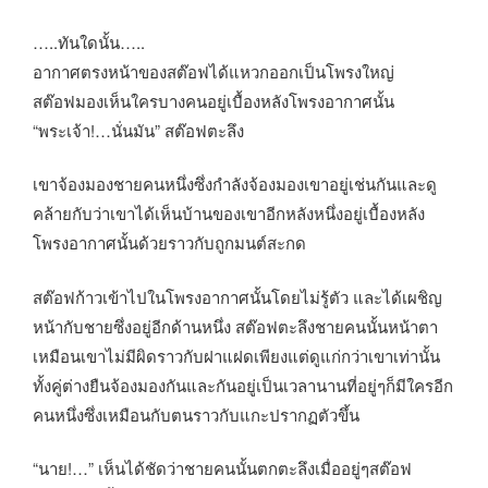
…..ทันใดนั้น…..
อากาศตรงหน้าของสต๊อฟได้แหวกออกเป็นโพรงใหญ่
สต๊อฟมองเห็นใครบางคนอยู่เบื้องหลังโพรงอากาศนั้น
“พระเจ้า!…นั่นมัน” สต๊อฟตะลึง
เขาจ้องมองชายคนหนึ่งซึ่งกำลังจ้องมองเขาอยู่เช่นกันและดู
คล้ายกับว่าเขาได้เห็นบ้านของเขาอีกหลังหนึ่งอยู่เบื้องหลัง
โพรงอากาศนั้นด้วยราวกับถูกมนต์สะกด
สต๊อฟก้าวเข้าไปในโพรงอากาศนั้นโดยไม่รู้ตัว และได้เผชิญ
หน้ากับชายซึ่งอยู่อีกด้านหนึ่ง สต๊อฟตะลึงชายคนนั้นหน้าตา
เหมือนเขาไม่มีผิดราวกับฝาแฝดเพียงแต่ดูแก่กว่าเขาเท่านั้น
ทั้งคู่ต่างยืนจ้องมองกันและกันอยู่เป็นเวลานานที่อยู่ๆก็มีใครอีก
คนหนึ่งซึ่งเหมือนกับตนราวกับแกะปรากฏตัวขึ้น
“นาย!…” เห็นได้ชัดว่าชายคนนั้นตกตะลึงเมื่ออยู่ๆสต๊อฟ