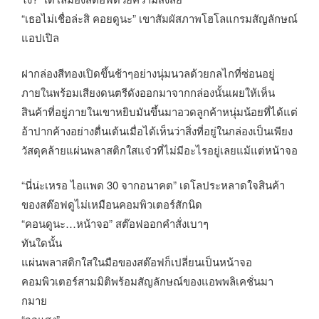
“เธอไม่เชื่อล่ะสิ คอยดูนะ” เขาสัมผัสภาพโฮโลแกรมสัญลักษณ์
แอปเปิล
ฝากล่องสีทองเปิดขึ้นช้าๆอย่างนุ่มนวลด้วยกลไกที่ซ่อนอยู่
ภายในพร้อมเสียงดนตรีดังออกมาจากกล่องนั้นเผยให้เห็น
สินค้าที่อยู่ภายในเขาหยิบมันขึ้นมาอวดลูกค้าหนุ่มน้อยที่ได้แต่
อ้าปากค้างอย่างตื่นเต้นเมื่อได้เห็นว่าสิ่งที่อยู่ในกล่องเป็นเพียง
วัสดุคล้ายแผ่นพลาสติกใสแจ๋วที่ไม่มีอะไรอยู่เลยแม้แต่หน้าจอ
“นี่น่ะเหรอ ไอแพด 30 จากอนาคต” เดโลประหลาดใจสินค้า
ของสต๊อฟดูไม่เหมือนคอมพิวเตอร์สักนิด
“คอนดูนะ…หน้าจอ” สต๊อฟออกคำสั่งเบาๆ
ทันใดนั้น
แผ่นพลาสติกใสในมือของสต๊อฟก็เปลี่ยนเป็นหน้าจอ
คอมพิวเตอร์สามมิติพร้อมสัญลักษณ์ของแอพพลิเคชั่นมา
กมาย