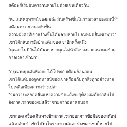
สต๊อฟก็เริ่มอันตรธานหายไปด้วยเช่นเดียวกัน
“ต…แต่คฤหาสน์ของผมล่ะ มันสร้างขึ้นในกาลเวลาของผมนี่?”
สต๊อฟทรุดฮวบลงกับพื้น
ความมั่งคั่งที่เขาสร้างขึ้นได้มลายหายไปจนหมดสิ้นเขาพบว่า
เขาได้กลับมายังบ้านเดิมของเขาอีกครั้งหนึ่ง
“คุณจะไม่มีวันได้มันมาหากคุณไม่นำสิ่งของจากอนาคตข้าม
กาลเวลาเข้ามา”
“กรุณาหยุดมันทีเถอะ ได้โปรด” สต๊อฟอ้อนวอน
เขาได้แต่มองดูคฤหาสน์ของเขาพร้อมกับทุกสิ่งทุกอย่างหาย
ไปเหลือเพียงความว่างเปล่า
“จนกว่าระลอกคลื่นแห่งความขัดแย้งจะยุติลงผมต้องกลับไป
ยังกาลเวลาของผมแล้ว” ชายจากอนาคตบอก
เขาถอดเครื่องเดินทางข้ามกาลเวลาออกจากข้อมือของสต๊อฟ
แล้วกลับเข้าเข้าไปในโพรงอากาศและร่างของเขาก็หายไป