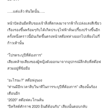
…..แต่แล้ว ทันใดนั้น…..
หน้าปัดอันมืดทึบของเจ้าสิ่งที่ตกลงมาจากฟ้าก็เปล่งแสงสีเขียว
เรืองรองขึ้นพร้อมๆกับได้เกิดประจุไฟฟ้าลั่นเปรี้ยงปร้างขึ้นอีก
ครั้งหนึ่งคราวนี้มันเกิดขึ้นตรงหน้าสต๊อฟห่างออกไปเพียงไม่กี่
ก้าวเท้านั้น
“โปรดระบุปีที่ต้องการ”
เสียงคล้ายเสียงของผู้หญิงดังออกมาจากอุปกรณ์ลึกลับที่สต๊อฟ
สวมอยู่ที่ข้อมือ
“อะไรนะ?” สต๊อฟงุนงง
“ท่านมีอีกเวลาสิบวินาทีในการระบุปีที่ต้องการ” เสียงนั้นร้อง
เตือนอีก
“2020” สต๊อฟตะโกนลั่น
“ปีคริสต์ศักราช 2020 ยินดีต้อนรับ” เสียงนั้นตอบกลับ