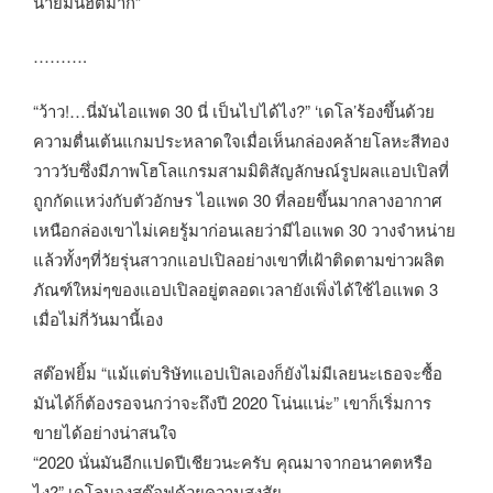
นายมันฮิตมาก”
……….
“ว้าว!…นี่มันไอแพด 30 นี่ เป็นไปได้ไง?” ‘เดโล’ร้องขึ้นด้วย
ความตื่นเต้นแกมประหลาดใจเมื่อเห็นกล่องคล้ายโลหะสีทอง
วาววับซึ่งมีภาพโฮโลแกรมสามมิติสัญลักษณ์รูปผลแอปเปิลที่
ถูกกัดแหว่งกับตัวอักษร ไอแพด 30 ที่ลอยขึ้นมากลางอากาศ
เหนือกล่องเขาไม่เคยรู้มาก่อนเลยว่ามีไอแพด 30 วางจำหน่าย
แล้วทั้งๆที่วัยรุ่นสาวกแอปเปิลอย่างเขาที่เฝ้าติดตามข่าวผลิต
ภัณฑ์ใหม่ๆของแอปเปิลอยู่ตลอดเวลายังเพิ่งได้ใช้ไอแพด 3
เมื่อไม่กี่วันมานี้เอง
สต๊อฟยิ้ม “แม้แต่บริษัทแอปเปิลเองก็ยังไม่มีเลยนะเธอจะซื้อ
มันได้ก็ต้องรอจนกว่าจะถึงปี 2020 โน่นแน่ะ” เขาก็เริ่มการ
ขายได้อย่างน่าสนใจ
“2020 นั่นมันอีกแปดปีเชียวนะครับ คุณมาจากอนาคตหรือ
ไง?” เดโลมองสต๊อฟด้วยความสงสัย