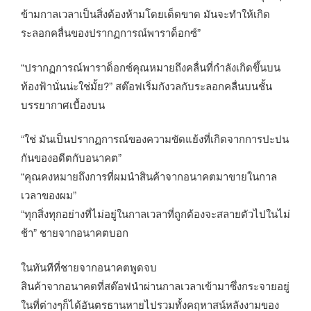
ข้ามกาลเวลาเป็นสิ่งต้องห้ามโดยเด็ดขาด มันจะทำให้เกิด
ระลอกคลื่นของปรากฏการณ์พาราด็อกซ์”
“ปรากฏการณ์พาราด็อกซ์คุณหมายถึงคลื่นที่กำลังเกิดขึ้นบน
ท้องฟ้านั่นน่ะใช่มั้ย?” สต๊อฟเริ่มกังวลกับระลอกคลื่นบนชั้น
บรรยากาศเบื้องบน
“ใช่ มันเป็นปรากฏการณ์ของความขัดแย้งที่เกิดจากการปะปน
กันของอดีตกับอนาคต”
“คุณคงหมายถึงการที่ผมนำสินค้าจากอนาคตมาขายในกาล
เวลาของผม”
“ทุกสิ่งทุกอย่างที่ไม่อยู่ในกาลเวลาที่ถูกต้องจะสลายตัวไปในไม่
ช้า” ชายจากอนาคตบอก
ในทันทีที่ชายจากอนาคตพูดจบ
สินค้าจากอนาคตที่สต๊อฟนำผ่านกาลเวลาเข้ามาซึ่งกระจายอยู่
ในที่ต่างๆก็ได้อันตรธานหายไปรวมทั้งคฤหาสน์หลังงามของ