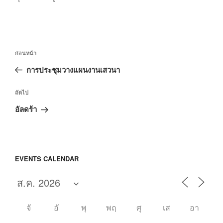
แนะแนว
เรื่อง
ก่อนหน้า
เรื่อง
ก่อน
การประชุมวางแผนงานเสวนา
หน้า
เรื่อง
ถัดไป
ถัด
อัลดร้า
ไป
EVENTS CALENDAR
จั
อั
พุ
พฤ
ศุ
เส
อา