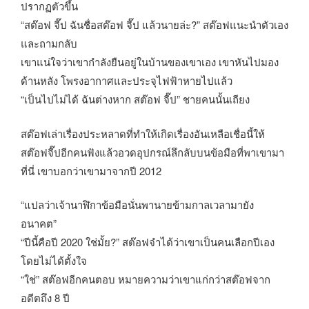
ปรากฏตัวขึ้น
“สต๊อฟ จี๊ป ฉันชื่อสต๊อฟ จี๊ป แล้วนายล่ะ?” สต๊อฟแนะนำตัวเอง
และถามกลับ
เขาแน่ใจว่าเขากำลังยืนอยู่ในบ้านของเขาเอง เขาหันไปมอง
ด้านหลัง โพรงอากาศและประจุไฟฟ้าหายไปแล้ว
“เป็นไปไม่ได้ ฉันต่างหาก สต๊อฟ จี๊ป” ชายคนนั้นเถียง
สต๊อฟเล่าเรื่องประหลาดที่ทำให้เกิดเรื่องอันเหลือเชื่อนี้ให้
สต๊อฟจี๊ปอีกคนฟังแล้วอวดอุปกรณ์ลึกลับบนข้อมือที่พาเขามา
ที่นี่ เขาบอกว่าเขามาจากปี 2012
“แปลว่าเจ้านาฬิกาข้อมือนั่นพานายข้ามกาลเวลามายัง
อนาคต”
“ปีนี้คือปี 2020 ใช่มั้ย?” สต๊อฟจำได้ว่าเขาเป็นคนเลือกปีเอง
โดยไม่ได้ตั้งใจ
“ใช่” สต๊อฟอีกคนตอบ หมายความว่าเขาแก่กว่าสต๊อฟจาก
อดีตถึง 8 ปี