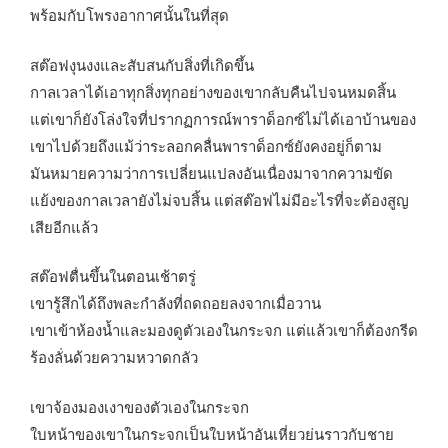
พร้อมกับโพรงอากาศนั้นในที่สุด
สต๊อฟงุนงงและสับสนกับสิ่งที่เกิดขึ้น
กาลเวลาได้เอาทุกสิ่งทุกอย่างของเขากลับคืนไปจนหมดสิ้น
แต่เขาก็ยังโล่งใจที่ปรากฏการณ์พาราด็อกซ์ไม่ได้เอาบ้านของ
เขาไปด้วยถึงแม้ว่าระลอกคลื่นพาราด็อกซ์ยังคงอยู่ก็ตาม
มันหมายความว่าการเปลี่ยนแปลงอันเนื่องมาจากความขัด
แย้งของกาลเวลายังไม่จบสิ้น แต่สต๊อฟไม่มีอะไรที่จะต้องสูญ
เสียอีกแล้ว
สต๊อฟตื่นขึ้นในตอนเช้าตรู่
เขารู้สึกได้ถึงพละกำลังที่ถดถอยลงจากเมื่อวาน
เขาเข้าห้องน้ำและมองดูตัวเองในกระจก แต่แล้วเขาก็ต้องกรีด
ร้องลั่นด้วยความหวาดกลัว
เขาจ้องมองเงาของตัวเองในกระจก
ใบหน้าของเขาในกระจกเป็นใบหน้าอันเหี่ยวย่นราวกับชาย