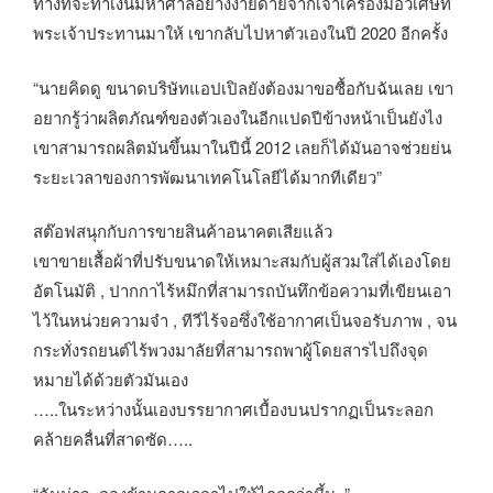
ทางที่จะทำเงินมหาศาลอย่างง่ายดายจากเจ้าเครื่องมือวิเศษที่
พระเจ้าประทานมาให้ เขากลับไปหาตัวเองในปี 2020 อีกครั้ง
“นายคิดดู ขนาดบริษัทแอปเปิลยังต้องมาขอซื้อกับฉันเลย เขา
อยากรู้ว่าผลิตภัณฑ์ของตัวเองในอีกแปดปีข้างหน้าเป็นยังไง
เขาสามารถผลิตมันขึ้นมาในปีนี้ 2012 เลยก็ได้มันอาจช่วยย่น
ระยะเวลาของการพัฒนาเทคโนโลยีได้มากทีเดียว”
สต๊อฟสนุกกับการขายสินค้าอนาคตเสียแล้ว
เขาขายเสื้อผ้าที่ปรับขนาดให้เหมาะสมกับผู้สวมใส่ได้เองโดย
อัตโนมัติ , ปากกาไร้หมึกที่สามารถบันทึกข้อความที่เขียนเอา
ไว้ในหน่วยความจำ , ทีวีไร้จอซึ่งใช้อากาศเป็นจอรับภาพ , จน
กระทั่งรถยนต์ไร้พวงมาลัยที่สามารถพาผู้โดยสารไปถึงจุด
หมายได้ด้วยตัวมันเอง
…..ในระหว่างนั้นเองบรรยากาศเบื้องบนปรากฏเป็นระลอก
คล้ายคลื่นที่สาดซัด…..