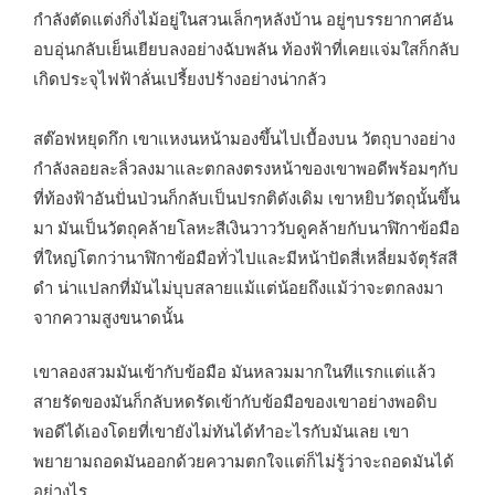
กำลังตัดแต่งกิ่งไม้อยู่ในสวนเล็กๆหลังบ้าน อยู่ๆบรรยากาศอัน
อบอุ่นกลับเย็นเยียบลงอย่างฉับพลัน ท้องฟ้าที่เคยแจ่มใสก็กลับ
เกิดประจุไฟฟ้าลั่นเปรี้ยงปร้างอย่างน่ากลัว
สต๊อฟหยุดกึก เขาแหงนหน้ามองขึ้นไปเบื้องบน วัตถุบางอย่าง
กำลังลอยละลิ่วลงมาและตกลงตรงหน้าของเขาพอดีพร้อมๆกับ
ที่ท้องฟ้าอันปั่นป่วนก็กลับเป็นปรกติดังเดิม เขาหยิบวัตถุนั้นขึ้น
มา มันเป็นวัตถุคล้ายโลหะสีเงินวาววับดูคล้ายกับนาฬิกาข้อมือ
ที่ใหญ่โตกว่านาฬิกาข้อมือทั่วไปและมีหน้าปัดสี่เหลี่ยมจัตุรัสสี
ดำ น่าแปลกที่มันไม่บุบสลายแม้แต่น้อยถึงแม้ว่าจะตกลงมา
จากความสูงขนาดนั้น
เขาลองสวมมันเข้ากับข้อมือ มันหลวมมากในทีแรกแต่แล้ว
สายรัดของมันก็กลับหดรัดเข้ากับข้อมือของเขาอย่างพอดิบ
พอดีได้เองโดยที่เขายังไม่ทันได้ทำอะไรกับมันเลย เขา
พยายามถอดมันออกด้วยความตกใจแต่ก็ไม่รู้ว่าจะถอดมันได้
อย่างไร