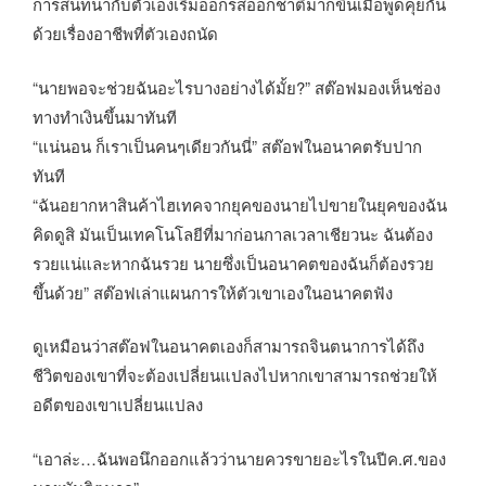
การสนทนากับตัวเองเริ่มออกรสออกชาติมากขึ้นเมื่อพูดคุยกัน
ด้วยเรื่องอาชีพที่ตัวเองถนัด
“นายพอจะช่วยฉันอะไรบางอย่างได้มั้ย?” สต๊อฟมองเห็นช่อง
ทางทำเงินขึ้นมาทันที
“แน่นอน ก็เราเป็นคนๆเดียวกันนี่” สต๊อฟในอนาคตรับปาก
ทันที
“ฉันอยากหาสินค้าไฮเทคจากยุคของนายไปขายในยุคของฉัน
คิดดูสิ มันเป็นเทคโนโลยีที่มาก่อนกาลเวลาเชียวนะ ฉันต้อง
รวยแน่และหากฉันรวย นายซึ่งเป็นอนาคตของฉันก็ต้องรวย
ขึ้นด้วย” สต๊อฟเล่าแผนการให้ตัวเขาเองในอนาคตฟัง
ดูเหมือนว่าสต๊อฟในอนาคตเองก็สามารถจินตนาการได้ถึง
ชีวิตของเขาที่จะต้องเปลี่ยนแปลงไปหากเขาสามารถช่วยให้
อดีตของเขาเปลี่ยนแปลง
“เอาล่ะ…ฉันพอนึกออกแล้วว่านายควรขายอะไรในปีค.ศ.ของ