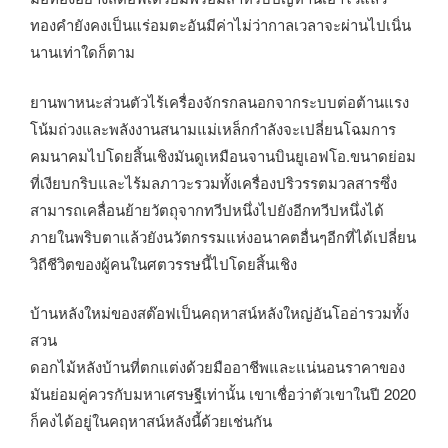
ทองคำยังคงเป็นแร่อมตะอันมีค่าไม่ว่ากาลเวลาจะผ่านไปเนิ่น
นานเท่าใดก็ตาม
ยานพาหนะส่วนตัวไร้เครื่องจักรกลนอกจากระบบต่อต้านแรง
โน้มถ่วงและพลังงานสนามแม่เหล็กกำลังจะเปลี่ยนโฉมการ
คมนาคมไปโดยสิ้นเชิงมันดูเหมือนจานบินยูเอฟโอ.ขนาดย่อม
ที่เงียบกริบและไร้มลภาวะรวมทั้งเครื่องปริวรรตมวลสารซึ่ง
สามารถเคลื่อนย้ายวัตถุจากทวีปหนึ่งไปยังอีกทวีปหนึ่งได้
ภายในพริบตาแล้วยังนวัตกรรมแห่งอนาคตอื่นๆอีกที่ได้เปลี่ยน
วิถีชีวิตของผู้คนในศตวรรษนี้ไปโดยสิ้นเชิง
บ้านหลังใหม่ของสต๊อฟเป็นคฤหาสน์หลังใหญ่อันโออ่ารวมทั้ง
สวน
ดอกไม้หลังบ้านที่ตกแต่งด้วยมืออาชีพและแน่นอนราคาของ
มันย่อมคู่ควรกับมหาเศรษฐีเท่านั้น เขาเชื่อว่าตัวเขาในปี 2020
ก็คงได้อยู่ในคฤหาสน์หลังนี้ด้วยเช่นกัน