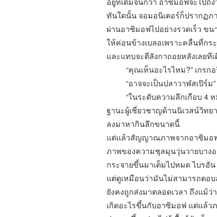
อยู่ที่เดิมจนกว่า อาซิมอฟจะไปถึง
ทันใดนั้น จอมอนิเตอร์ก็ปรากฏภาพ
ผ่านอาซิมอฟไปอย่างรวดเร็ว ขน
ให้ค่อนข้างเบลอเพราะคลื่นที่กร
และแทบจะตีลังกาถอยหลังเลยทีเด
“
คุณเห็นอะไรไหม
?”
เกรกอร
“
อาจจะเป็นปลาวาฬสเปิร์ม
”
“
ในระดับความลึกเกือบ 4 หม
ฐานะผู้เชี่ยวชาญด้านนิเวสน์วิท
ลงมาหากินลึกขนาดนี้
แต่แล้วสัญญาณภาพจากอาซิมอฟก็สั
ภาพของความชุลมุนวุ่นวายบางอย
กระจายขึ้นมาเต็มไปหมด ไบรอัน 
แต่ดูเหมือนว่ามันไม่สามารถตอ
ยังคงถูกส่งมาตลอดเวลา ถึงแม้ว
เกิดอะไรขึ้นกับอาซิมอฟ แต่แล้