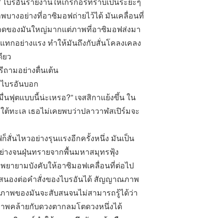
”
ไบรอันรายงานให้เกรกอรีทราบเป็นระยะๆ
บางอย่างที่อาซิมอฟถ่ายไว้ได้ มันเคลื่อนที่
าดของมันใหญ่มากแต่ภาพที่อาซิมอฟส่งมา
ะแทกอย่างแรง ทำให้มันถึงกับสั่นโคลงเคลง
ียว
ีถามอย่างตื่นเต้น
ไบรอันบอก
ื่นฟุตแบบนี้น่ะเหรอ
?”
เจสสิกาแย้งขึ้น ใน
ยาใต้ทะเล เธอไม่เคยพบว่าปลาวาฬสเปิร์มจะ
่นไหวอย่างรุนแรงอีกครั้งหนึ่ง มันเป็น
่างจนฝุ่นทรายจากพื้นมหาสมุทรฟุ้ง
พยายามบังคับให้อาซิมอฟเคลื่อนที่ต่อไป
บสนองต่อคำสั่งของไบรอันได้ สัญญาณภาพ
่าภาพของมันจะสับสนจนไม่สามารถรู้ได้ว่า
วภาพคล้ายกับดวงตากลมโตดวงหนึ่งได้