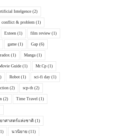
tificial Intelgence
(2)
conflict & problem
(1)
Exteen
(1)
film review
(1)
game
(1)
Gap
(6)
aradox
(1)
Manga
(1)
Movie Guide
(1)
Mr.Cp
(1)
)
Robot
(1)
sci-fi day
(1)
iction
(2)
scp-th
(2)
n
(2)
Time Travel
(1)
)
ทยาศาสตร์แห่งชาติ
(1)
1)
นวนิยาย
(11)