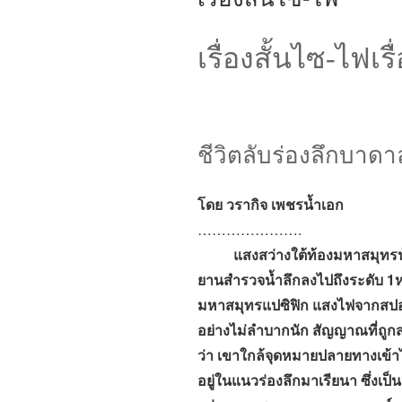
เรื่องสั้นไซ-ไฟเรื
ชีวิตลับร่องลึกบาดา
โดย วรากิจ เพชรน้ำเอก
………………….
แสงสว่างใต้ท้องมหาสมุทรน้อยลง
ยานสำรวจน้ำลึกลงไปถึงระดับ 1หมื
มหาสมุทรแปซิฟิก แสงไฟจากสปอทไ
อย่างไม่ลำบากนัก สัญญาณที่ถูกส
ว่า เขาใกล้จุดหมายปลายทางเข้าไปท
อยู่ในแนวร่องลึกมาเรียนา ซึ่งเป็น