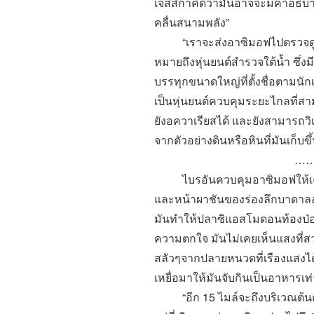
เจสสิกาคิดว่ามันอาจจะมีคำอธิบา
คลื่นสนามพลัง
”
“
เราจะส่งอาซิมอฟไปตรวจดู
หมายถึงหุ่นยนต์สำรวจใต้น้ำ ซึ่ง
บรรทุกขนาดใหญ่ที่ตั้งชื่อตามนัก
เป็นหุ่นยนต์ควบคุมระยะไกลที่
ยังอควาเรียสได้ และยังสามารถว
จากตัวอย่างดินหรือหินที่มันเก็บขึ
……………
ไบรอันควบคุมอาซิมอฟให้เคลื่
และหน้าผาชันของร่องลึกบาดาลอย
มันทำให้ปลาซิแอสโมดอนท้องป่อ
ความตกใจ มันไม่เคยเห็นแสงที่ส
สลัวๆจากปลายหนวดที่เรืองแสงได้
เหยื่อมาให้มันจับกินเป็นอาหารเท่
“
อีก 15 ไมล์จะถึงบริเวณต้