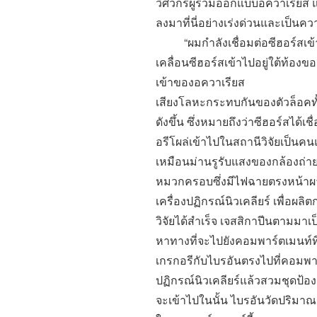
วิศวกรผู้ร่วมออกแบบอควาเรียส แ
ลงมาที่นี่อย่างเร่งด่วนและเป็นค
“
ผมกำลังเชื่อมต่อซีฮอร์สเข
เคลื่อนซีฮอร์สเข้าไปอยู่ใต้ท้องขอ
เข้าของอควาเรียส
เสียงโลหะกระทบกันของตัวล็อคทั้ง
ดังขึ้น ซึ่งหมายถึงว่าซีฮอร์สได้เ
อรีโผล่เข้าไปในสถานีวิจัยเป็นค
เหมือนม่านรูรับแสงของกล้องถ่าย
หมวกครอบซึ่งมีไฟฉายตรงหน้าผ
เครื่องปฏิกรณ์นิวเคลียร์ เพื่อผ
วิจัยได้สำเร็จ เจสสิกาปีนตามมา
หาทางที่จะไปยังคอมพาร์ตเมนท์ที
เกรกอรีกับไบรอันตรงไปที่คอมพาร์ตเม
ปฏิกรณ์นิวเคลียร์แล้วสวมชุดป้องกัน
จะเข้าไปในนั้น ไบรอันวัดปริมาณรัง