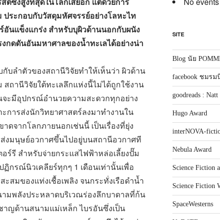
No events
์ซึ่งสูงที่สุดในโลกเสียอีก แต่ด้วยการ
ม ประกอบกับวัสดุมหัศจรรย์อย่างโลหะไท
อันแข็งแกร่ง สำหรับบุผิวด้านนอกกับผนัง
SITE
งกดดันอันมหาศาลของน้ำทะเลได้อย่างน่า
Blog นัย POM
ตัวของสถานีวิจัยทำให้เห็นว่า ผิวด้าน
facebook ชมรม
 สถานีวิจัยใต้ทะเลลึกแห่งนี้ไม่ได้ถูกใช้งาน
goodreads : Nat
นั่นจะมีอุปกรณ์อำนวยความสะดวกทุกอย่าง
พราะการส่งนักวิทยาศาสตร์ลงมาทำงานใน
Hugo Award
จากโลกภายนอกเช่นนี้ เป็นเรื่องที่ยุ่ง
interNOVA-ficti
ส่งมนุษย์อวกาศขึ้นไปอยู่บนสถานีอวกาศที
Nebula Award
อร์รี สำหรับจ่ายกระแสไฟฟ้าหล่อเลี้ยงปั๊ม
รณ์นิวเคลียร์ทุกๆ 1 เดือนเท่านั้นเพื่อ
Science Fiction 
สะสมของแท่งเชื้อเพลิง จนกระทั่งเรือดำน้ำ
Science Fiction 
นามพลังประหลาดบริเวณร่องลึกบาดาลที่ก้น
SpaceWesterns
วชาญด้านสนามแม่เหล็ก ไบรอันซึ่งเป็น