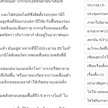
สักหน่อย
”
เกรกอรีเอ่ยขึ้นด้วยน้ำเสียงที่
ประกวด
(3)
 และไฟสปอทไลท์ซึ่งติดตั้งรอบๆสถานีก็
ประชุมกรรมก
นสูงชันที่ล้อมรอบสถานีวิจัย กับพื้นของร่อง
ภาษาในนิยายเร
ยโขดหินและผืนทราย เกรกอรีแหงนมองขึ้น
ยานอวกาศ
(3
ืดสนิทราวกับว่าเขากำลังอยู่ในอวกาศนอก
สถาบัน SCP
(2
ล้ว มันอยู่ห่างจากที่นี่ไปประมาณ 20 ไมล์
”
อะไรจะเกิดขึ้
มกนิโตมิเตอร์ตรวจพบคลื่นสนามพลังที่มี
เขียนอย่างไรใ
เขียนเรื่องสั
วนของสนามแม่เหล็กโลก
”
เกรกอรีพยายาม
่เกิดขึ้น
“
หรืออาจจะเกิดจากการเคลื่อนตัว
เรื่องสั้น
(1)
องเหล็กหลอมเหลวทำให้เกิดสนามแม่เหล็ก
เสวนาสัญจร
(
โลโก้เวปขมร
มพลังครอบคลุมพื้นที่ถึง 5 ตารางไมล์
”
ไบ
ไซไฟกับภาษา