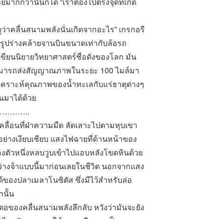
ยมากกว่านั้นก็ได้
“
เราต้องไปตรงจุดที่เกิด
ว่าคลื่นสนามพลังนั่นเกิดจากอะไร
”
เกรกอรี
มีรูปร่างคล้ายจานบินขนาดเท่ากับล้อรถ
เขียนนิยายวิทยาศาสตร์ชื่อดังของโลก มัน
สามารถส่งสัญญาณภาพในระยะ 100 ไมล์มา
ิเคราะห์คุณภาพของน้ำทะเลกับแร่ธาตุต่างๆ
้นมาได้ด้วย
..
อนที่ฝ่าความมืด ลัดเลาะไปตามหุบเขา
่างเงียบเชียบ แสงไฟฉายที่ด้านหน้าของ
งตัวหนึ่งหลบวูบเข้าไปแอบหลังโขดหินด้วย
ว่างจ้าแบบนี้มาก่อนเลยในชีวิต นอกจากแสง
ของปลาเมลาโนซิตัส ซึ่งมีไว้สำหรับล่อ
านั้น
นตอของคลื่นสนามพลังลึกลับ หวังว่ามันจะยัง