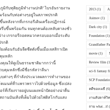
ิกับทุติยภูมิทำงานปกติ
”
ไบรอันรายงาน
2013
(1)
Ar
ร้อนกับท่อต่างๆอยู่ในสภาพปรกติ
Asimov
(1)
ขึ้นหลังจากที่เกรกอรีเดินเครื่องปฏิกรณ์
Dark city
(1)
างพรึ่บขึ้นพร้อมกัน จนทุกคนต้องหลับตาลงชั่ว
งสว่าง เกรกอรีถอดหมวกครอบออกเมื่อระดับ
Foundation
(1)
ปรกติ
Grandfather P
ียงต้อนรับอันจืดชืดดังขึ้นเมื่อเจสสิกาเปิด
movie
(1)
คุมหลัก
คุณให้ดูเป็นธรรมชาติมากกว่านี้
Review film
(1
คุมหลักซึ่งมีชื่อรหัสว่าลีนา
sci-fi fantasy f
ะบบต่างๆ ที่กำลังประมวลผลการทำงานของ
SCP Foundatio
เมนท์ที่1แพรวพราวไปด้วยข้อมูล ซึ่งเปล่ง
คดีของเมธี
(6
์ที่เรียงรายอยู่บนแผงหน้าปัดอย่างน่าตื่น
นสถานบันเทิงที่เต็มไปด้วยไฟดิสโกกับแสง
งานสัปดาห์วิ
ถาม what...if
(