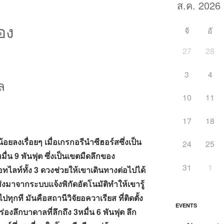
่อง
จั
อั
27
28
3
4
ล
10
11
17
18
เรื่อยๆ เมื่อเกรกอรีนำซีฮอร์สซึ่งเป็น
24
25
่น 9 พันฟุต ซึ่งเป็นเขตมืดลึกของ
31
1
ลท์ทั้ง 3 ดวงช่วยให้เขาเดินทางต่อไปได้
่งมาจากระบบแจ้งพิกัดอัตโนมัติทำให้เขารู้
ุกที มันคือสถานีวิจัยอควาเรียส ที่ติดตั้ง
EVENTS
ร่องลึกบาดาลที่ลึกถึง 3หมื่น 6 พันฟุต ลึก