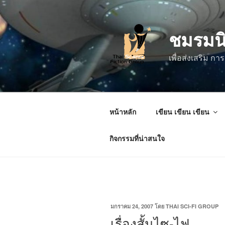
ข้าม
ไป
ชมรมน
ยัง
บทความ
เพื่อส่งเสริม 
หน้าหลัก
เขียน เขียน เขียน
กิจกรรมที่น่าสนใจ
เขียน
มกราคม 24, 2007
โดย
THAI SCI-FI GROUP
วัน
เรื่องสั้นไซ-ไฟ
ที่