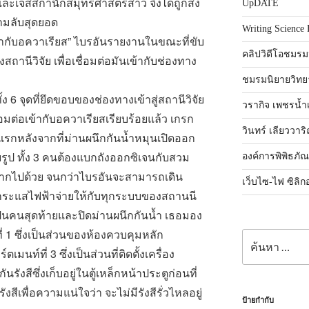
ละเจสสิกานักสมุทรศาสตร์สาว จึงได้ถูกส่ง
UpDATE
วามลับสุดยอด
Writing Science 
้ากับอควาเรียส
”
ไบรอันรายงานในขณะที่ขับ
คลิปวิดีโอชมรม
งสถานีวิจัย เพื่อเชื่อมต่อมันเข้ากับช่องทาง
ชมรมนิยายวิทยา
 6 จุดที่ยึดขอบของช่องทางเข้าสู่สถานีวิจัย
วรากิจ เพชรน้ำ
ชื่อมต่อเข้ากับอควาเรียสเรียบร้อยแล้ว เกรก
วินทร์ เลียววาร
นแรกหลังจากที่ม่านผนึกกันน้ำหมุนเปิดออก
รูป ทั้ง 3 คนต้องแบกถังออกซิเจนกับสวม
องค์การพิพิธภั
ากไปด้วย จนกว่าไบรอันจะสามารถเดิน
เว็บไซ-ไฟ ซิลิก
ลิตกระแสไฟฟ้าจ่ายให้กับทุกระบบของสถานนี
เป็นคนสุดท้ายและปิดม่านผนึกกันน้ำ เธอมอง
่ 1 ซึ่งเป็นส่วนของห้องควบคุมหลัก
ค้นหา:
นท์ที่ 3 ซึ่งเป็นส่วนที่ติดตั้งเครื่อง
รังสีซึ่งเก็บอยู่ในตู้เหล็กหน้าประตูก่อนที่
สีเพื่อความแน่ใจว่า จะไม่มีรังสีรั่วไหลอยู่
ป้ายกำกับ