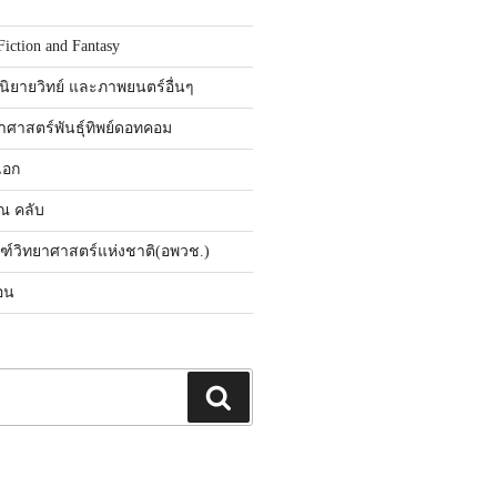
Fiction and Fantasy
นิยายวิทย์ และภาพยนตร์อื่นๆ
ศาสตร์พันธุ์ทิพย์ดอทคอม
เอก
ิณ คลับ
ณฑ์วิทยาศาสตร์แห่งชาติ(อพวช.)
อน
ค้นหา