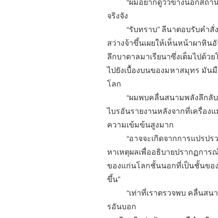
“
ผมอยากดูวิวข้างนอกสถานี
จริงจัง
“
รับทราบ
”
ลีนาตอบรับคำสั่ง
สว่างจ้าขึ้นเผยให้เห็นหน้าผาหินอั
ลึกบาดาลมาเรียนาซึ่งเต็มไปด้ว
ไปยังเบื้องบนของมหาสมุทร มันม
โลก
“
ผมพบคลื่นสนามพลังลึกลับแ
ไบรอันรายงานหลังจากที่เครื่องแ
ความเข้มข้นสูงมาก
“
อาจจะเกิดจากการแปรปร
หาเหตุผลเพื่ออธิบายปรากฏการณ์ที
ของแก่นโลกชั้นนอกที่เป็นชั้นข
ขึ้น
”
“
เท่าที่เราตรวจพบ คลื่นสนา
รอันบอก