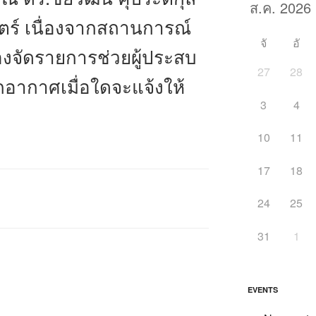
สตร์ เนื่องจากสถานการณ์
จั
อั
องจัดรายการช่วยผู้ประสบ
27
28
อากาศเมื่อใดจะแจ้งให้
3
4
10
11
17
18
24
25
31
1
EVENTS