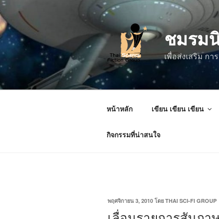
ข้าม
ไป
ชมรมน
ยัง
บทความ
เพื่อส่งเสริม 
หน้าหลัก
เขียน เขียน เขียน
กิจกรรมที่น่าสนใจ
เขียน
พฤศจิกายน 3, 2010
โดย
THAI SCI-FI GROUP
วัน
เลื่อนรายการสัมภาษ
ที่