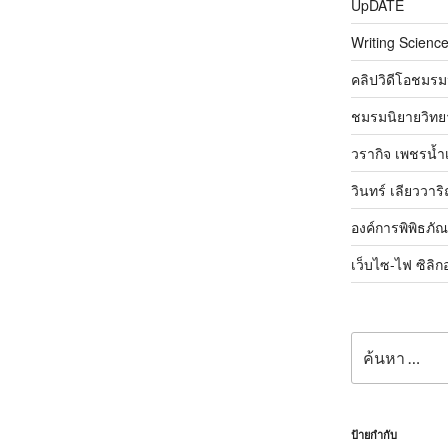
UpDATE
Writing Science
คลิปวิดีโอชมรม
ชมรมนิยายวิทยา
วรากิจ เพชรน้ำ
วินทร์ เลียววาร
องค์การพิพิธภั
เว็บไซ-ไฟ ซิลิก
ค้นหา:
ป้ายกำกับ