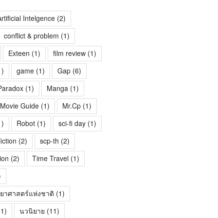
rtificial Intelgence
(2)
conflict & problem
(1)
Exteen
(1)
film review
(1)
1)
game
(1)
Gap
(6)
Paradox
(1)
Manga
(1)
Movie Guide
(1)
Mr.Cp
(1)
1)
Robot
(1)
sci-fi day
(1)
fiction
(2)
scp-th
(2)
ion
(2)
Time Travel
(1)
)
ทยาศาสตร์แห่งชาติ
(1)
1)
นวนิยาย
(11)