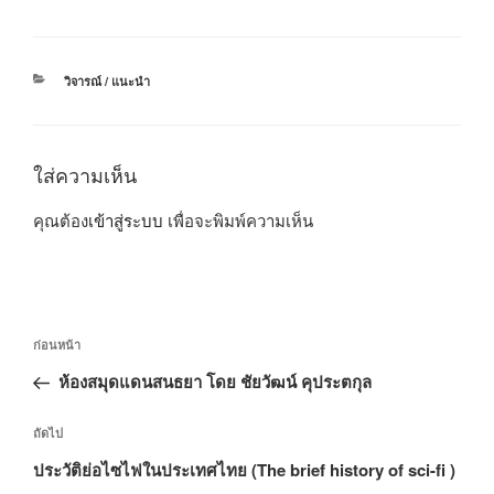
หมวด
วิจารณ์ / แนะนำ
หมู่
ใส่ความเห็น
คุณต้อง
เข้าสู่ระบบ
เพื่อจะพิมพ์ความเห็น
แนะแนว
เรื่อง
ก่อนหน้า
เรื่อง
ก่อน
ห้องสมุดแดนสนธยา โดย ชัยวัฒน์ คุประตกุล
หน้า
เรื่อง
ถัดไป
ถัด
ประวัติย่อไซไฟในประเทศไทย (The brief history of sci-fi )