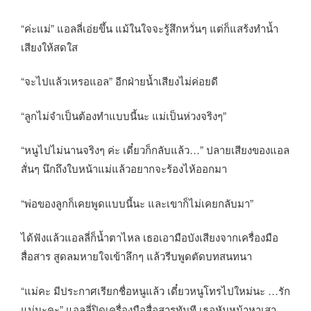
“ค่ะแม่” แอลลี่เอ่ยขึ้น แม้ในใจจะรู้สึกหวั่นๆ แต่ก็แสร้งทำน้ำ
เสียงให้สดใส
“จะไปแล้วเหรอแอล” อีกฝ่ายน้ำเสียงไม่ค่อยดี
“ลูกไม่จำเป็นต้องทำแบบนี้นะ แม่เป็นห่วงจริงๆ”
“หนูไปไม่นานจริงๆ ค่ะ เดี๋ยวก็กลับแล้ว…” ปลายเสียงของแอล
สั่นๆ นึกถึงใบหน้าแม่แล้วอยากจะร้องไห้ออกมา
“พ่อของลูกก็เคยพูดแบบนี้นะ และเขาก็ไม่เคยกลับมา”
ได้ฟังแล้วแอลลี่ก็น้ำตาไหล เธอเอามือบังเสียงจากเครื่องมือ
สื่อสาร สูดลมหายใจเข้าลึกๆ แล้วรีบพูดตัดบทสนทนา
“แม่คะ มีประกาศเรียกชื่อหนูแล้ว เดี๋ยวหนูโทรไปใหม่นะ …รัก
แม่นะคะ” แอลลี่ปิดเครื่องมือสื่อสารทันที เธอหันหน้าหาเสา