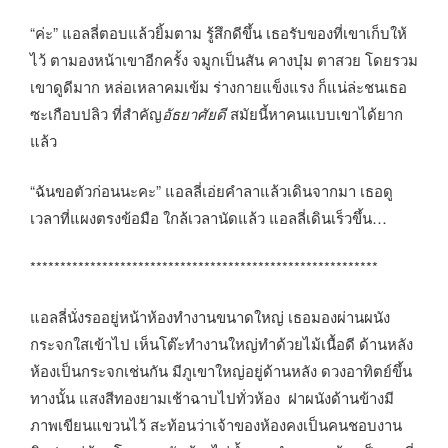
“ค่ะ” แอลลี่ตอบแล้วยิ้มตาม รู้สึกดีขึ้น เธอรับของที่เขาเก็บให้
ไว้ ตามองหน้าเขาอีกครั้ง จมูกเป็นสัน คางบุ๋ม ตาสวย โดยรวม
เขาดูดีมาก หล่อเหลาคมเข้ม ร่างกายแข็งแรง ก็แน่ล่ะชนเธอ
ซะเกือบปลิว ที่สำคัญ
อัธยาศัยดี
สมัยนี้หาคนแบบเขาได้ยาก
แล้ว
“ฉันขอตัวก่อนนะคะ” แอลลี่เอ่ยคำลาแล้วเดินจากมา เธอดู
เวลาที่แผงตรงข้อมือ ใกล้เวลานัดแล้ว แอลลี่เดินเร็วขึ้น…
**********************************************************
แอลลี่นั่งรออยู่หน้าห้องทำงานขนาดใหญ่ เธอมองผ่านผนัง
กระจกใสเข้าไป เห็นโต๊ะทำงานใหญ่ทำด้วยไม้เนื้อดี ด้านหลัง
ห้องเป็นกระจกเช่นกัน มีภูเขาใหญ่อยู่ด้านหลัง ดวงอาทิตย์ขึ้น
ทางนั้น แสงสีทองยามเช้าฉาบไปทั่วห้อง ฝาผนังด้านข้างมี
ภาพเขียนแขวนไว้ สะท้อนว่าเจ้าของห้องคงเป็นคนชอบงาน