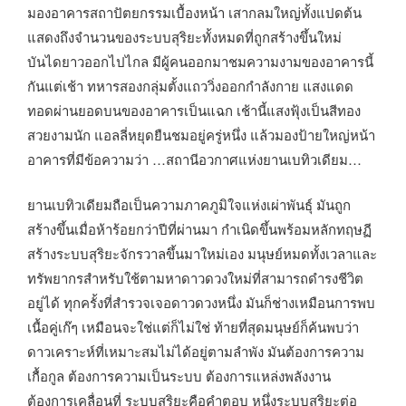
มองอาคารสถาปัตยกรรมเบื้องหน้า เสากลมใหญ่ทั้งแปดต้น
แสดงถึงจำนวนของระบบสุริยะทั้งหมดที่ถูกสร้างขึ้นใหม่
บันไดยาวออกไปไกล มีผู้คนออกมาชมความงามของอาคารนี้
กันแต่เช้า ทหารสองกลุ่มตั้งแถววิ่งออกกำลังกาย แสงแดด
ทอดผ่านยอดบนของอาคารเป็นแฉก เช้านี้แสงฟุ้งเป็นสีทอง
สวยงามนัก แอลลี่หยุดยืนชมอยู่ครู่หนึ่ง แล้วมองป้ายใหญ่หน้า
อาคารที่มีข้อความว่า …สถานีอวกาศแห่งยานเบทิวเดียม…
ยานเบทิวเดียมถือเป็นความภาคภูมิใจแห่งเผ่าพันธุ์ มันถูก
สร้างขึ้นเมื่อห้าร้อยกว่าปีที่ผ่านมา กำเนิดขึ้นพร้อมหลักทฤษฏี
สร้างระบบสุริยะจักรวาลขึ้นมาใหม่เอง มนุษย์หมดทั้งเวลาและ
ทรัพยากรสำหรับใช้ตามหาดาวดวงใหม่ที่สามารถดำรงชีวิต
อยู่ได้ ทุกครั้งที่สำรวจเจอดาวดวงหนึ่ง มันก็ช่างเหมือนการพบ
เนื้อคู่เก๊ๆ เหมือนจะใช่แต่ก็ไม่ใช่ ท้ายที่สุดมนุษย์ก็ค้นพบว่า
ดาวเคราะห์ที่เหมาะสมไม่ได้อยู่ตามลำพัง มันต้องการความ
เกื้อกูล ต้องการความเป็นระบบ ต้องการแหล่งพลังงาน
ต้องการเคลื่อนที่ ระบบสุริยะคือคำตอบ หนึ่งระบบสุริยะต่อ