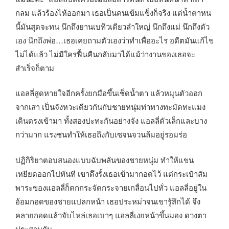
กลม แล้วร้องไห้ออกมา เธอเป็นคนเข้มแข็งก็จริง แต่น้ำตาหน
นี้มันสุดจะทน นึกถึงยานเบทิวเดียวลำใหญ่ นึกถึงแม่ นึกถึงตัว
เอง นึกถึงพ่อ…เธอเคยถามตัวเองว่าทำเพื่ออะไร อดีตมันแก้ไข
ไม่ได้แล้ว ไม่มีใครฟื้นคืนกลับมาได้แม้ว่างานของเธอจะ
สำเร็จก็ตาม
แอลลี่สูดหายใจอีกครั้งยกมือขึ้นเช็ดน้ำตา แล้วหมุนตัวออก
จากเสา เป็นจังหวะเดียวกันกับชายหนุ่มท่าทางทะมัดทะแมง
เดินตรงเข้ามา ทั้งสองปะทะกันอย่างจัง แอลลี่ตัวเล็กและบาง
กว่ามาก แรงชนทำให้เธอถึงกับเซจนจวนล้มอยู่รอมร่อ
ปฏิกิริยาตอบสนองแบบฉับพลันของชายหนุ่ม ทำให้แขน
เหยียดออกไปทันที เขาดึงรั้งเธอเข้ามากอดไว้ แต่กระเป๋าสัม
พาระของแอลลี่ก็ตกกระจัดกระจายเกลื่อนไปทั่ว แอลลี่อยู่ใน
อ้อมกอดของชายแปลกหน้า เธอประหม่าจนเขารู้สึกได้ จึง
คลายกอดแล้วจับไหล่เธอเบาๆ แอลลี่เงยหน้าขึ้นมอง ดวงตา
ประสานกัน