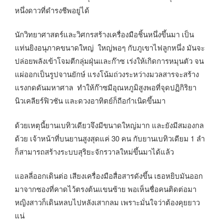
หนึ่งดาวที่ดำรงชีพอยู่ได้
นักวิทยาศาสตร์และวิศกรสร้างเครื่องมือชิ้นหนึ่งขึ้นมา เป็น
แท่นยิงอนุภาคขนาดใหญ่ ใหญ่พอๆ กับภูเขาไฟลูกหนึ่ง มันจะ
ปล่อยพลังเข้าโจมตีกลุ่มฝุ่นและก๊าซ เร่งให้เกิดการหมุนตัว จน
แผ่ออกเป็นรูปจานยักษ์ แรงโน้มถ่วงระหว่างมวลสารจะสร้าง
แรงกดดันมหาศาล ทำให้ก๊าซมีอุณหภูมิสูงพอที่จุดปฏิกิริยา
นิวเคลียร์ฟิวชัน และดวงอาทิตย์ก็ถีอกำเนิดขึ้นมา
ด้วยเหตุนี้ยานเบทิวเดียวจึงมีขนาดใหญ่มาก และยังมีสมองกล
ด้วย เจ้าหน้าที่บนยานสูงสุดแค่ 30 คน กับยานเบทิวเดียม 1 ลำ
ก็สามารถสร้างระบบสุริยะจักรวาลใหม่ขึ้นมาได้แล้ว
แอลลี่ออกเดินต่อ เสียงเครื่องมือสื่อสารดังขึ้น เธอหยิบมันออก
มาจากซองที่คาดไว้ตรงต้นแขนซ้าย พอเห็นชื่อคนติดต่อมา
หญิงสาวก็เดินหลบไปหลังเสากลม เพราะมั่นใจว่าต้องคุยยาว
แน่