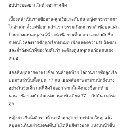
อัปปางของยานในห้วงอวกาศมืด
เบื้องหน้าเป็นรายชื่อยาน-ลูกเรือและกัปตัน หญิงสาวกวาดตา
ไล่อ่านมาตั้งแต่ชื่อยานลำแรก ธรรมเนียมการสลักชื่อบนแผ่น
ป้ายของแท่นอนุสรณ์นี้ จะนำชื่อยานขึ้นก่อน และลำดับชื่อ
กัปตันไว้หลังรายชื่อลูกเรือทั้งหมด เพื่อแสดงความรับผิดชอบ
และย้ำถึงหน้าที่ของกัปตันว่า จะต้องดูแลทุกคนก่อนตนเอง
เสมอ
แอลลี่หยุดสายตาตรงชื่อยานลำสุดท้าย ไล่อ่านรายชื่อลูกเรือ
บนยานลำนั้นทั้งหมด 17 คน เธอหลับตาพยายามนึกถึงบาง
อย่างในวัยเด็ก แต่ก็คิดไม่ออก จากนั้นจึงมองชื่อสุดท้าย
นาน…ชื่อของกัปตันแห่งยานเบทิวเดียม 77 …กัปตันวาสเซล
คุก
หญิงสาวยืนนิ่งอีกราวห้านาที เธอสูดอากาศฟอดใหญ่ แล้ว
หมุนตัวเดินอย่างมั่งคงขึ้นบันไดหินสีขาวนวล แหงนหน้าขึ้น