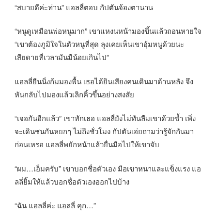
“สบายดีค่ะท่าน” แอลลี่ตอบ กัปตันจ้องตานาน
“หนูดูเหมือนพ่อหนูมาก” เขาแหงนหน้ามองขึ้นแล้วถอนหายใจ
“เขาต้องภูมิใจในตัวหนูที่สุด ลุงเคยเห็นเขาอุ้มหนูด้วยนะ
เสียดายที่เวลามันมีน้อยเกินไป”
แอลลี่ยืนนิ่งก้มมองพื้น เธอได้ยินเสียงคนเดินมาด้านหลัง จึง
หันกลับไปมองแล้วเลิกคิ้วขึ้นอย่างสงสัย
“เจอกันอีกแล้ว” เขาทักเธอ แอลลี่ยังไม่ทันลืมเขาด้วยซ้ำ เพิ่ง
จะเดินชนกันหยกๆ ไม่ถึงชั่วโมง กัปตันเอ่ยถามว่ารู้จักกันมา
ก่อนเหรอ แอลลี่พยักหน้าแล้วยื่นมือไปให้เขาจับ
“ผม…เอ็มครับ” เขาบอกชื่อตัวเอง มือเขาหนาและแข็งแรง แอ
ลลี่ยิ้มให้แล้วบอกชื่อตัวเองออกไปบ้าง
“ฉัน แอลลี่ค่ะ แอลลี่ คุก…”