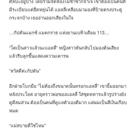
ศิลปะอยู่บ้าง โดยรวมจัดห้องไม่ซ้ำซากจำเจ เขาต้องเป็นคนที่
มีระเบียบแต่ยืดหยุ่นได้ แอลลี่เหลือบมามองที่ป้ายตรงประตู
กระจกบ้าง เธออ่านออกเสียงในใจ
…กัปตันแมกซ์ แมคกราธ แห่งยานเบทิวเดียม 113…
“โตเป็นสาวแล้วนะแอลลี่” หญิงสาวหันกลับไปมองต้นเสียง
แล้วรีบลุกขึ้นแสดงความเคารพ
“สวัสดีค่ะกัปตัน”
อีกฝ่ายโบกมือ “ไม่ต้องถึงขนาดนั้นหรอกแอลลี่” เขายิ้มออกมา
หลังประโยค อายุคราวพ่อของแอลลี่ ใส่ชุดทหารแล้วรูปร่างยัง
ดูดีสมส่วน ต้องเป็นคนที่ดูแลตัวเองดีมาก แต่ผมเป็นสีเงินเกือบ
หมด
“แม่สบายดีใช่ไหม”