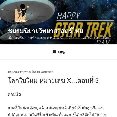
ข้าม
ไป
ยัง
บทความ
ชมรมนิยายวิทยาศาสตร์ไทย
เพื่อส่งเสริม การเขียน และ การอ่าน นิยายวิทยาศาสตร์ ในประเทศไทย
เมนู
เขียน
มิถุนายน 17, 2013
โดย
BLACKTOP
วัน
โลกใบใหม่ หมายเลข X…ตอนที่ 3
ที่
ตอนที่ 3
แอลลี่ยืนสงบนิ่งอยู่หน้าแท่นอนุสรณ์ เพื่อรำลึกถึงลูกเรือและ
กัปตันแห่งยานในซีรี่เบทิวเดียมทั้งหมด ที่ได้พลีชีพไปกับการ