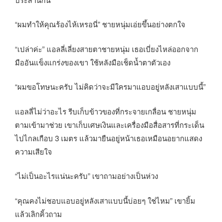
“ผมทำให้คุณร้องไห้เหรอนี่” ชายหนุ่มเอ่ยขึ้นอย่างตกใจ
“เปล่าค่ะ” แอลลี่เลี่ยงสายตาชายหนุ่ม เธอเบี่ยงไหล่ออกจาก
มืออันแข็งแกร่งของเขา ใช้หลังมือเช็ดน้ำตาตัวเอง
“ผมขอโทษนะครับ ไม่คิดว่าจะมีใครมาแอบอยู่หลังเสาแบบนี้”
แอลลี่ไม่ว่าอะไร รีบเก็บข้าวของที่กระจายเกลื่อน ชายหนุ่ม
ตามเข้ามาช่วย เขาเก็บเศษเงินและเครื่องมือสื่อสารที่กระเด็น
ไปไกลเกือบ 3 เมตร แล้วมายืนอยู่หน้าเธอเหมือนอยากแสดง
ความเสียใจ
“ไม่เป็นอะไรแน่นะครับ” เขาถามอย่างเป็นห่วง
“คุณคงไม่ชอบแอบอยู่หลังเสาแบบนี้บ่อยๆ ใช่ไหม” เขายิ้ม
แล้วเลิกคิ้วถาม