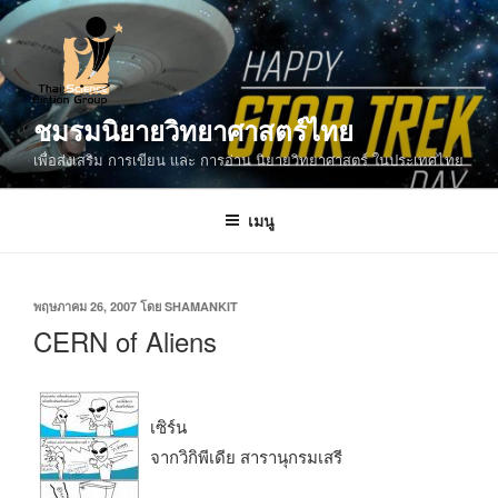
ข้าม
ไป
ยัง
บทความ
ชมรมนิยายวิทยาศาสตร์ไทย
เพื่อส่งเสริม การเขียน และ การอ่าน นิยายวิทยาศาสตร์ ในประเทศไทย
เมนู
เขียน
พฤษภาคม 26, 2007
โดย
SHAMANKIT
วัน
CERN of Aliens
ที่
เซิร์น
จากวิกิพีเดีย สารานุกรมเสรี