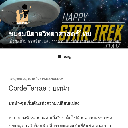
ข้าม
ไป
ยัง
บทความ
ชมรมนิยายวิทยาศาสตร์ไทย
เพื่อส่งเสริม การเขียน และ การอ่าน นิยายวิทยาศาสตร์ ในประเทศไทย
เมนู
เขียน
กรกฎาคม 29, 2012
โดย
PARANUSBOY
วัน
CordeTerrae : บทนำ
ที่
บทนำ-จุดเริ่มต้นแห่งความเปลี่ยนแปลง
ท่ามกลางห้วงอวกาศอันเวิ้งว้าง เต็มไปด้วยความตระการตา
ของหมู่ดาวนับร้อยพัน ที่บรรจงแต่งแต้มสีสันสวยงาม ราว