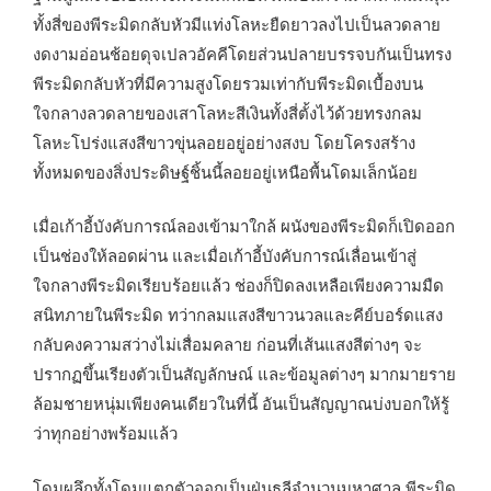
ทั้งสี่ของพีระมิดกลับหัวมีแท่งโลหะยืดยาวลงไปเป็นลวดลาย
งดงามอ่อนช้อยดุจเปลวอัคคีโดยส่วนปลายบรรจบกันเป็นทรง
พีระมิดกลับหัวที่มีความสูงโดยรวมเท่ากับพีระมิดเบื้องบน
ใจกลางลวดลายของเสาโลหะสีเงินทั้งสี่ตั้งไว้ด้วยทรงกลม
โลหะโปร่งแสงสีขาวขุ่นลอยอยู่อย่างสงบ โดยโครงสร้าง
ทั้งหมดของสิ่งประดิษฐ์ชิ้นนี้ลอยอยู่เหนือพื้นโดมเล็กน้อย
เมื่อเก้าอี้บังคับการณ์ลองเข้ามาใกล้ ผนังของพีระมิดก็เปิดออก
เป็นช่องให้ลอดผ่าน และเมื่อเก้าอี้บังคับการณ์เลื่อนเข้าสู่
ใจกลางพีระมิดเรียบร้อยแล้ว ช่องก็ปิดลงเหลือเพียงความมืด
สนิทภายในพีระมิด ทว่ากลมแสงสีขาวนวลและคีย์บอร์ดแสง
กลับคงความสว่างไม่เสื่อมคลาย ก่อนที่เส้นแสงสีต่างๆ จะ
ปรากฏขึ้นเรียงตัวเป็นสัญลักษณ์ และข้อมูลต่างๆ มากมายราย
ล้อมชายหนุ่มเพียงคนเดียวในที่นี้ อันเป็นสัญญาณบ่งบอกให้รู้
ว่าทุกอย่างพร้อมแล้ว
โดมผลึกทั้งโดมแตกตัวออกเป็นฝุ่นธุลีจำนวนมหาศาล พีระมิด