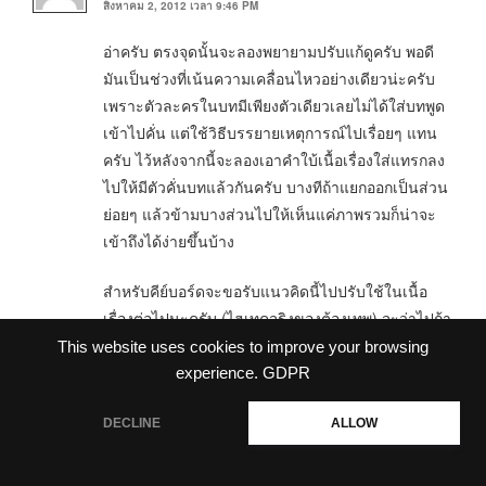
สิงหาคม 2, 2012 เวลา 9:46 PM
อ่าครับ ตรงจุดนั้นจะลองพยายามปรับแก้ดูครับ พอดี
มันเป็นช่วงที่เน้นความเคลื่อนไหวอย่างเดียวน่ะครับ
เพราะตัวละครในบทมีเพียงตัวเดียวเลยไม่ได้ใส่บทพูด
เข้าไปคั่น แต่ใช้วิธีบรรยายเหตุการณ์ไปเรื่อยๆ แทน
ครับ ไว้หลังจากนี้จะลองเอาคำใบ้เนื้อเรื่องใส่แทรกลง
ไปให้มีตัวคั่นบทแล้วกันครับ บางทีถ้าแยกออกเป็นส่วน
ย่อยๆ แล้วข้ามบางส่วนไปให้เห็นแค่ภาพรวมก็น่าจะ
เข้าถึงได้ง่ายขึ้นบ้าง
สำหรับคีย์บอร์ดจะขอรับแนวคิดนี้ไปปรับใช้ในเนื้อ
เรื่องต่อไปนะครับ (ไฮเทคจริงของต้องเทพ) จะว่าไปถ้า
พูดถึงเสียงรัวนิ้วบนคีย์บอร์ดจะให้ความรู้สึกเหมือน
This website uses cookies to improve your browsing
เสียง “ต็อกแต็กๆ” เวลาเคาะแป้นพิมพ์เนอะ เดี๋ยวจะ
experience.
GDPR
ลองหาศัพท์ใหม่ที่อธิบายถึงความเร่งด่วนได้โดยเลี่ยง
DECLINE
ALLOW
หัวข้อนี้ไปครับ <(^o^<)
อ้อ เทคโนโลยีในเรื่องชุด Corde Terrae เกือบทั้งหมด