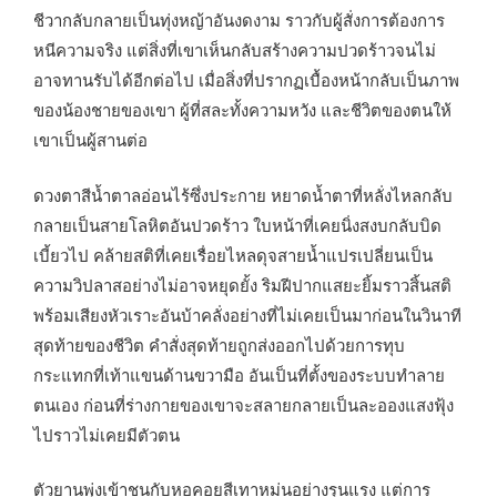
ชีวากลับกลายเป็นทุ่งหญ้าอันงดงาม ราวกับผู้สั่งการต้องการ
หนีความจริง แต่สิ่งที่เขาเห็นกลับสร้างความปวดร้าวจนไม่
อาจทานรับได้อีกต่อไป เมื่อสิ่งที่ปรากฏเบื้องหน้ากลับเป็นภาพ
ของน้องชายของเขา ผู้ที่สละทั้งความหวัง และชีวิตของตนให้
เขาเป็นผู้สานต่อ
ดวงตาสีน้ำตาลอ่อนไร้ซึ่งประกาย หยาดน้ำตาที่หลั่งไหลกลับ
กลายเป็นสายโลหิตอันปวดร้าว ใบหน้าที่เคยนิ่งสงบกลับบิด
เบี้ยวไป คล้ายสติที่เคยเรื่อยไหลดุจสายน้ำแปรเปลี่ยนเป็น
ความวิปลาสอย่างไม่อาจหยุดยั้ง ริมฝีปากแสยะยิ้มราวสิ้นสติ
พร้อมเสียงหัวเราะอันบ้าคลั่งอย่างที่ไม่เคยเป็นมาก่อนในวินาที
สุดท้ายของชีวิต คำสั่งสุดท้ายถูกส่งออกไปด้วยการทุบ
กระแทกที่เท้าแขนด้านขวามือ อันเป็นที่ตั้งของระบบทำลาย
ตนเอง ก่อนที่ร่างกายของเขาจะสลายกลายเป็นละอองแสงฟุ้ง
ไปราวไม่เคยมีตัวตน
ตัวยานพุ่งเข้าชนกับหอคอยสีเทาหม่นอย่างรุนแรง แต่การ