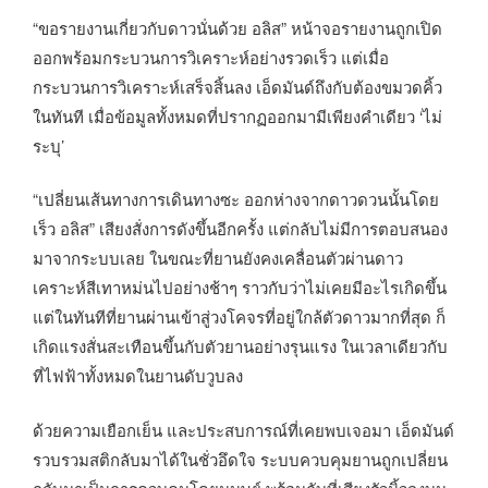
“ขอรายงานเกี่ยวกับดาวนั่นด้วย อลิส” หน้าจอรายงานถูกเปิด
ออกพร้อมกระบวนการวิเคราะห์อย่างรวดเร็ว แต่เมื่อ
กระบวนการวิเคราะห์เสร็จสิ้นลง เอ็ดมันด์ถึงกับต้องขมวดคิ้ว
ในทันที เมื่อข้อมูลทั้งหมดที่ปรากฏออกมามีเพียงคำเดียว ‘ไม่
ระบุ’
“เปลี่ยนเส้นทางการเดินทางซะ ออกห่างจากดาวดวนนั้นโดย
เร็ว อลิส” เสียงสั่งการดังขึ้นอีกครั้ง แต่กลับไม่มีการตอบสนอง
มาจากระบบเลย ในขณะที่ยานยังคงเคลื่อนตัวผ่านดาว
เคราะห์สีเทาหม่นไปอย่างช้าๆ ราวกับว่าไม่เคยมีอะไรเกิดขึ้น
แต่ในทันทีที่ยานผ่านเข้าสู่วงโคจรที่อยู่ใกล้ตัวดาวมากที่สุด ก็
เกิดแรงสั่นสะเทือนขึ้นกับตัวยานอย่างรุนแรง ในเวลาเดียวกับ
ที่ไฟฟ้าทั้งหมดในยานดับวูบลง
ด้วยความเยือกเย็น และประสบการณ์ที่เคยพบเจอมา เอ็ดมันด์
รวบรวมสติกลับมาได้ในชั่วอึดใจ ระบบควบคุมยานถูกเปลี่ยน