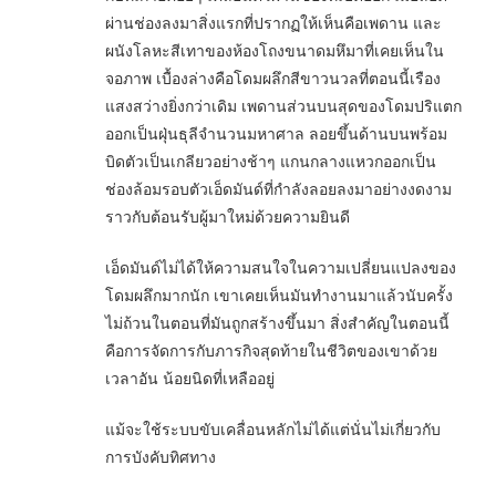
ผ่านช่องลงมาสิ่งแรกที่ปรากฏให้เห็นคือเพดาน และ
ผนังโลหะสีเทาของห้องโถงขนาดมหึมาที่เคยเห็นใน
จอภาพ เบื้องล่างคือโดมผลึกสีขาวนวลที่ตอนนี้เรือง
แสงสว่างยิ่งกว่าเดิม เพดานส่วนบนสุดของโดมปริแตก
ออกเป็นฝุ่นธุลีจำนวนมหาศาล ลอยขึ้นด้านบนพร้อม
บิดตัวเป็นเกลียวอย่างช้าๆ แกนกลางแหวกออกเป็น
ช่องล้อมรอบตัวเอ็ดมันด์ที่กำลังลอยลงมาอย่างงดงาม
ราวกับต้อนรับผู้มาใหม่ด้วยความยินดี
เอ็ดมันด์ไม่ได้ให้ความสนใจในความเปลี่ยนแปลงของ
โดมผลึกมากนัก เขาเคยเห็นมันทำงานมาแล้วนับครั้ง
ไม่ถ้วนในตอนที่มันถูกสร้างขึ้นมา สิ่งสำคัญในตอนนี้
คือการจัดการกับภารกิจสุดท้ายในชีวิตของเขาด้วย
เวลาอัน น้อยนิดที่เหลืออยู่
แม้จะใช้ระบบขับเคลื่อนหลักไม่ได้แต่นั่นไม่เกี่ยวกับ
การบังคับทิศทาง