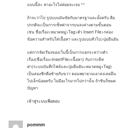
แบบนี้ล่ะ หาอะไรไม่ค่อยจะเจอ ^^
ถ้าจะว่าไป รูปแบบมันขัดกับมาตรฐานละมั้งครับ คือ
ปรกติจะเป็นการเซ็ทค่าจากบนลงล่างตามขั้นตอน
เช่น ชื่อเรื่อง>หมวดหมู่>Tag>ตัว Insert File>กล่อง
ข้อความสำหรับใส่เนื้อหา และรูปแบบทั่วไป>ปุ่มยืนยัน
แต่การจัดเรียงของเว็บนี้เป็นการแยกระหว่างตัว
เรื่อง(ชื่อเรื่อง+InsertFile+เนื้อหา) กับการเซ็ท
ค่า(ระบบบันทึกไฟล์และปุ่มยืนยัน+หมวดหมู่+Tag)
เป็นสองซีกคือซ้ายกับขวา ตอนพยายามเอาลงเลยมึน
ไปเล็กน้อยครับ ไม่มีอะไรมากไปกว่านั้น ถ้าชินก็หมด
ปัญหา
เข้าสู่ระบบเพื่อตอบ
pommm