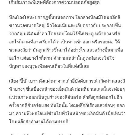
เก็บสัมภาระพิเศษที่ต้องการความปลอดภัยสูงสุด
ห้องโถงโลหะปรากฏขึ้นบนจอภาพ ใจกลางห้องมีโดมผลึกสี
ขาวนวลขนาดใหญ่ ผิวโดมเนียนละเอียดราวกับประกอบขึ้น
จากอัญมณีอันล้ำค่า โดยรอบโดมไร้ซึ่งประตู หน้าต่าง หรือ
อะไรก็ตามที่อาจเรียกได้ว่าเป็นทางเข้าออก หรือรอยต่อ ให้
ชวนสงสัยว่ามันถูกสร้างขึ้นมาได้อย่างไร และสร้างขึ้นมาเพื่อ
อะไร แต่อย่างไรก็ตาม คำถามเหล่านั้นดูเหมือนจะไม่ใช่
ปัญหาของบุรุษเพียงคนเดียวในที่แห่งนี้เลย
เสียง ‘ปี๊ป’ เบาๆ ดังแผ่วมาจากเก้าอี้บังคับการณ์ เกิดม่านแสงสี
ฟ้าบางๆ ขึ้นเบื้องหน้าของเอ็ดมันด์ ก่อนที่ม่านแสงนั้นจะค่อยๆ
แปรสภาพออกเป็นรูปร่างของคีย์บอร์ด คำสั่งถูกส่งออกไปอีก
ครั้งจากคีย์บอร์ดแสง ทันใดนั้น โดมผลึกก็เรืองแสงอ่อนๆ ออก
มา ความพึงพอใจแผ่ซ่านไปทั่วในหน้าของเอ็ดมันด์ เมื่อเห็นว่า
โดมผลึกยังทำงานได้ตามปรกติ