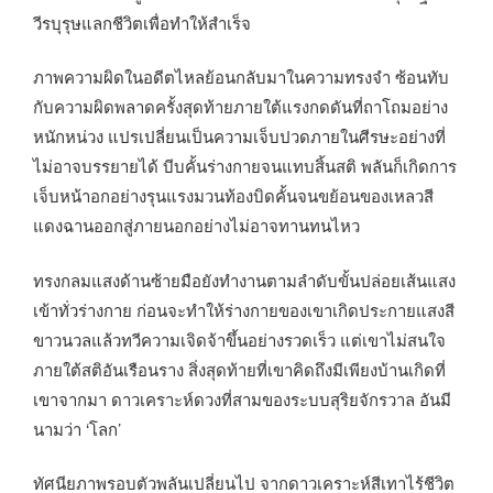
วีรบุรุษแลกชีวิตเพื่อทำให้สำเร็จ
ภาพความผิดในอดีตไหลย้อนกลับมาในความทรงจำ ซ้อนทับ
กับความผิดพลาดครั้งสุดท้ายภายใต้แรงกดดันที่ถาโถมอย่าง
หนักหน่วง แปรเปลี่ยนเป็นความเจ็บปวดภายในศีรษะอย่างที่
ไม่อาจบรรยายได้ บีบคั้นร่างกายจนแทบสิ้นสติ พลันก็เกิดการ
เจ็บหน้าอกอย่างรุนแรงมวนท้องบิดคั้นจนขย้อนของเหลวสี
แดงฉานออกสู่ภายนอกอย่างไม่อาจทานทนไหว
ทรงกลมแสงด้านซ้ายมือยังทำงานตามลำดับขั้นปล่อยเส้นแสง
เข้าทั่วร่างกาย ก่อนจะทำให้ร่างกายของเขาเกิดประกายแสงสี
ขาวนวลแล้วทวีความเจิดจ้าขึ้นอย่างรวดเร็ว แต่เขาไม่สนใจ
ภายใต้สติอันเรือนราง สิ่งสุดท้ายที่เขาคิดถึงมีเพียงบ้านเกิดที่
เขาจากมา ดาวเคราะห์ดวงที่สามของระบบสุริยจักรวาล อันมี
นามว่า ‘โลก’
ทัศนียภาพรอบตัวพลันเปลี่ยนไป จากดาวเคราะห์สีเทาไร้ชีวิต