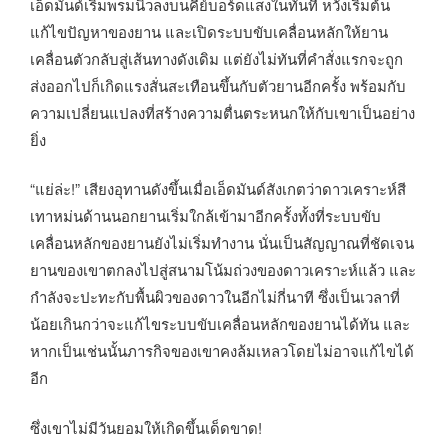
เอ็ดมันด์เริ่มพรมนิ้วลงบนคีย์บอร์ดแสงในทันที หวังเริ่มต้น
แก้ไขปัญหาของยาน และเปิดระบบขับเคลื่อนหลักให้ยาน
เคลื่อนตัวกลับสู่เส้นทางดังเดิม แต่ยังไม่ทันที่คำสั่งแรกจะถูก
ส่งออกไปก็เกิดแรงสั่นสะเทือนขึ้นกับตัวยานอีกครั้ง พร้อมกับ
ความเปลี่ยนแปลงที่สร้างความตื่นตระหนกให้กับเขาเป็นอย่าง
ยิ่ง
“แย่ล่ะ!” เสียงอุทานดังขึ้นเมื่อเอ็ดมันด์สังเกตว่าดาวเคราะห์สี
เทาหม่นด้านนอกยานเริ่มใกล้เข้ามาอีกครั้งทั้งที่ระบบขับ
เคลื่อนหลักของยานยังไม่เริ่มทำงาน นั่นเป็นสัญญาณที่ชัดเจน
ยานของเขาตกลงไปสู่สนามโน้มถ่วงของดาวเคราะห์แล้ว และ
กำลังจะปะทะกับพื้นผิวของดาวในอีกไม่กี่นาที ซึ่งเป็นเวลาที่
น้อยเกินกว่าจะแก้ไขระบบขับเคลื่อนหลักของยานได้ทัน และ
หากเป็นเช่นนั้นภารกิจของเขาคงล้มเหลวโดยไม่อาจแก้ไขได้
อีก
ซึ่งเขาไม่มีวันยอมให้เกิดขึ้นเด็ดขาด!