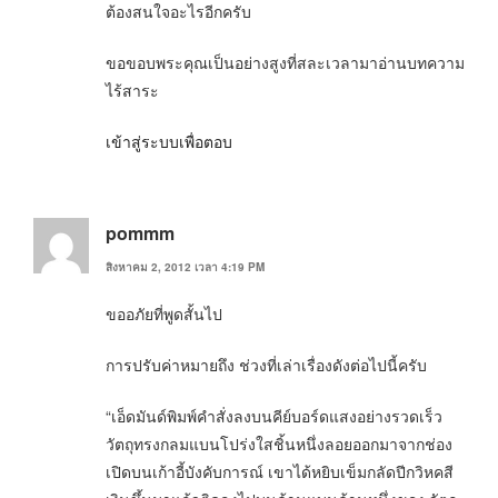
ต้องสนใจอะไรอีกครับ
ขอขอบพระคุณเป็นอย่างสูงที่สละเวลามาอ่านบทความ
ไร้สาระ
เข้าสู่ระบบเพื่อตอบ
pommm
สิงหาคม 2, 2012 เวลา 4:19 PM
ขออภัยที่พูดสั้นไป
การปรับค่าหมายถึง ช่วงที่เล่าเรื่องดังต่อไปนี้ครับ
“เอ็ดมันด์พิมพ์คำสั่งลงบนคีย์บอร์ดแสงอย่างรวดเร็ว
วัตถุทรงกลมแบนโปร่งใสชิ้นหนึ่งลอยออกมาจากช่อง
เปิดบนเก้าอี้บังคับการณ์ เขาได้หยิบเข็มกลัดปีกวิหคสี