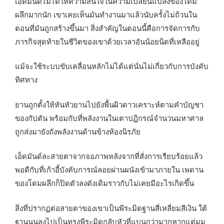
เอ็ดมันด์ไม่ได้ให้ความสนใจในความเปลี่ยนแปลงของโดม
ผลึกมากนัก เขาเคยเห็นมันทำงานมาแล้วนับครั้งไม่ถ้วนใน
ตอนที่มันถูกสร้างขึ้นมา สิ่งสำคัญในตอนนี้คือการจัดการกับ
ภารกิจสุดท้ายในชีวิตของเขาด้วยเวลาอันน้อยนิดที่เหลืออยู่
แม้จะใช้ระบบขับเคลื่อนหลักไม่ได้แต่นั่นไม่เกี่ยวกับการบังคับ
ทิศทาง
ยานถูกตั้งให้หันหัวยานไปยังพื้นผิวดาวเคราะห์ตามคำบัญชา
ของกัปตัน พร้อมกับที่พลังงานในเตาปฏิกรณ์จำนวนมหาศาล
ถูกส่งมายังถังพลังงานด้านข้างห้องนิรภัย
เอ็ดมันด์ละสายตาจากจอภาพหลังจากที่สั่งการเรียบร้อยแล้ว
พอดีกับที่เก้าอี้บังคับการณ์ลอยผ่านผนังเข้ามาภายใน เพดาน
ของโดมผลึกก็ปิดตัวลงดังเดิมราวกับไม่เคยมีอะไรเกิดขึ้น
สิ่งที่ปรากฏต่อสายตาของเขาเป็นพีระมิดฐานสี่เหลี่ยมสีเงิน ใต้
ฐานนูนลงไปเป็นทรงพีระมิดกลับหัวที่แบนกว่ามากหากแต่มุม