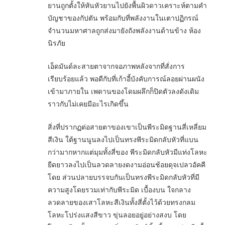
ยานถูกตั้งให้หันหัวยานไปยังพื้นผิวดาวเคราะห์ตามคำ
บัญชาของกัปตัน พร้อมกับที่พลังงานในเตาปฏิกรณ์
จำนวนมหาศาลถูกส่งมายังถังพลังงานด้านข้าง ห้อง
นิรภัย
เอ็ดมันด์ละสายตาจากจอภาพหลังจากที่สั่งการ
เรียบร้อยแล้ว พอดีกับที่เก้าอี้บังคับการณ์ลอยผ่านผนัง
เข้ามาภายใน เพดานของโดมผลึกก็ปิดตัวลงดังเดิม
ราวกับไม่เคยมีอะไรเกิดขึ้น
สิ่งที่ปรากฏต่อสายตาของเขาเป็นพีระมิดฐานสี่เหลี่ยม
สีเงิน ใต้ฐานนูนลงไปเป็นทรงพีระมิดกลับหัวที่แบน
กว่ามากหากแต่มุมทั้งสี่ของ พีระมิดกลับหัวมีแท่งโลหะ
ยืดยาวลงไปเป็นลวดลายงดงามอ่อนช้อยดุจเปลวอัคคี
โดย ส่วนปลายบรรจบกันเป็นทรงพีระมิดกลับหัวที่มี
ความสูงโดยรวมเท่ากับพีระมิด เบื้องบน ใจกลาง
ลวดลายของเสาโลหะสีเงินทั้งสี่ตั้งไว้ด้วยทรงกลม
โลหะโปร่งแสงสีขาว ขุ่นลอยอยู่อย่างสงบ โดย