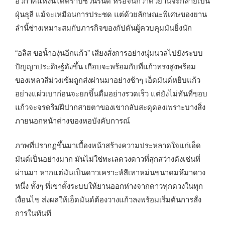
อวกาศแห่งนี้ได้ตราบชั่วนิรันด์ หรือจนกว่าตัวยานจะกลายเป็น
ฝุ่นธุลี แม้จะเหมือนการประชด แต่ด้วยลักษณะพิเศษของยาน
ลำนี้ช่างเหมาะสมกับภารกิจของกัปตันผู้ควบคุมมันยิ่งนัก
“อลิส ขอน้ำองุ่นอีกแก้ว” เสียงสั่งการอย่างนุ่มนวลไปยังระบบ
ปัญญาประดิษฐ์ดังขึ้น เกือบจะพร้อมกับที่แก้วทรงสูงพร้อม
ของเหลวสีม่วงเข้มถูกส่งผ่านมาอย่างช้าๆ เอ็ดมันด์หยิบแก้ว
อย่างแผ่วเบาก่อนจะยกขึ้นดื่มอย่างรวดเร็ว แต่ยังไม่ทันที่ขอบ
แก้วจะจรดริมฝีปากสายตาของเขากลับสะดุดลงเพราะบางสิ่ง
ภายนอกหน้าต่างของหอบังคับการณ์
ภาพที่ปรากฏขึ้นมาเบื้องหน้าสร้างความประหลาดใจแก่เอ็ด
มันด์เป็นอย่างมาก มันไม่ใช่ทะเลดวงดาวที่สุกสว่างดังเช่นที่
ผ่านมา หากแต่มันเป็นดาวเคราะห์สีเทาหม่นขนาดมหึมาดวง
หนึ่ง ทั้งๆ ที่เขาตั้งระบบให้ยานออกห่างจากดาวทุกดวงในทุก
เงื่อนไข ส่งผลให้เอ็ดมันด์ต้องวางแก้วลงพร้อมเริ่มต้นการสั่ง
การในทันที