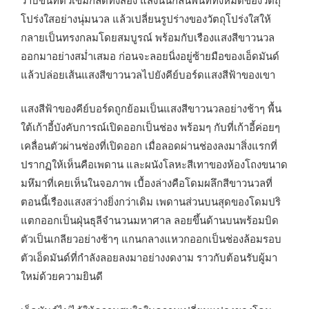
โปร่งใสอย่างนุ่มนวล แล้วเปลี่ยนรูปร่างของวัตถุโปร่งใสให้
กลายเป็นทรงกลมโดยสมบูรณ์ พร้อมกับเรืองแสงสีขาวนวล
ออกมาอย่างสม่ำเสมอ ก่อนจะลอยนิ่งอยู่ซ้ายมือของเอ็ดมันด์
แล้วปล่อยเส้นแสงสีขาวนวลไปยังคีย์บอร์ดแสงสีฟ้าของเขา
แสงสีฟ้าของคีย์บอร์ดถูกย้อมเป็นแสงสีขาวนวลอย่างช้าๆ พื้น
ใต้เก้าอี้บังคับการณ์เปิดออกเป็นช่อง พร้อมๆ กับที่เก้าอี้ค่อยๆ
เคลื่อนตัวผ่านช่องที่เปิดออก เมื่อลอดผ่านช่องลงมาสิ่งแรกที่
ปรากฏให้เห็นคือเพดาน และผนังโลหะสีเทาของห้องโถงขนาด
มหึมาที่เคยเห็นในจอภาพ เบื้องล่างคือโดมผลึกสีขาวนวลที่
ตอนนี้เรืองแสงสว่างยิ่งกว่าเดิม เพดานส่วนบนสุดของโดมปริ
แตกออกเป็นฝุ่นธุลีจำนวนมหาศาล ลอยขึ้นด้านบนพร้อมบิด
ตัวเป็นเกลียวอย่างช้าๆ แกนกลางแหวกออกเป็นช่องล้อมรอบ
ตัวเอ็ดมันด์ที่กำลังลอยลงมาอย่างงดงาม ราวกับต้อนรับผู้มา
ใหม่ด้วยความยินดี