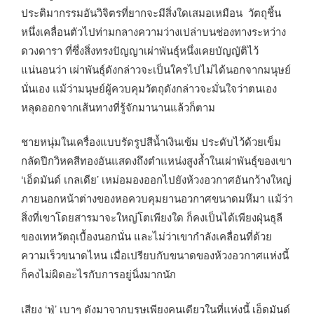
ประติมากรรมอันวิจิตรที่ยากจะมีสิ่งใดเสมอเหมือน วัตถุชิ้น
หนึ่งเคลื่อนตัวไปท่ามกลางความว่างเปล่าบนช่องทางระหว่าง
ดวงดารา ที่ซึ่งสิ่งทรงปัญญาเผ่าพันธุ์หนึ่งเคยบัญญัติไว้
แน่นอนว่า เผ่าพันธุ์ดังกล่าวจะเป็นใครไปไม่ได้นอกจากมนุษย์
นั่นเอง แม้ว่ามนุษย์ผู้ควบคุมวัตถุดังกล่าวจะมั่นใจว่าตนเอง
หลุดออกจากเส้นทางที่รู้จักมานานแล้วก็ตาม
ชายหนุ่มในเครื่องแบบรัดรูปสีน้ำเงินเข้ม ประดับไว้ด้วยเข็ม
กลัดปีกวิหคสีทองอันแสดงถึงตำแหน่งสูงล้ำในเผ่าพันธุ์ของเขา
‘เอ็ดมันด์ เกลเดีย’ เหม่อมองออกไปยังห้วงอวกาศอันกว้างใหญ่
ภายนอกหน้าต่างของหอควบคุมยานอวกาศขนาดมหึมา แม้ว่า
สิ่งที่เขาโดยสารมาจะใหญ่โตเพียงใด ก็คงเป็นได้เพียงฝุ่นธุลี
ของเทหวัตถุเบื้องนอกนั่น และไม่ว่าเขากำลังเคลื่อนที่ด้วย
ความเร็วขนาดไหน เมื่อเปรียบกับขนาดของห้วงอวกาศแห่งนี้
ก็คงไม่ผิดอะไรกับการอยู่นิ่งมากนัก
เสียง ‘ฟู่’ เบาๆ ดังมาจากบุรุษเพียงคนเดียวในที่แห่งนี้ เอ็ดมันด์