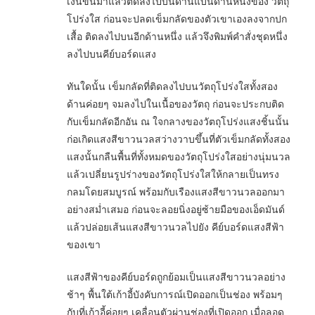
เงินขึ้นมาแล้วติดลงไปบนด้านแบนด้านหนึ่งของ วัตถุ
โปร่งใส ก่อนจะปลดเข็มกลัดของตัวเขาเองลงจากปก
เสื้อ ติดลงไปบนอีกด้านหนึ่ง แล้วจึงพิมพ์คำสั่งชุดหนึ่ง
ลงไปบนคีย์บอร์ดแสง
ทันใดนั้น เข็มกลัดที่ติดลงไปบนวัตถุโปร่งใสทั้งสอง
ด้านค่อยๆ จมลงไปในเนื้อของวัตถุ ก่อนจะประกบติด
กับเข็มกลัดอีกอัน ณ ใจกลางของวัตถุโปร่งแสงชิ้นนั้น
ก่อเกิดแสงสีขาวนวลสว่างวาบขึ้นที่ตัวเข็มกลัดทั้งสอง
แสงนั้นกลืนพื้นที่ทั้งหมดของวัตถุโปร่งใสอย่างนุ่มนวล
แล้วเปลี่ยนรูปร่างของวัตถุโปร่งใสให้กลายเป็นทรง
กลมโดยสมบูรณ์ พร้อมกับเรืองแสงสีขาวนวลออกมา
อย่างสม่ำเสมอ ก่อนจะลอยนิ่งอยู่ซ้ายมือของเอ็ดมันด์
แล้วปล่อยเส้นแสงสีขาวนวลไปยัง คีย์บอร์ดแสงสีฟ้า
ของเขา
แสงสีฟ้าของคีย์บอร์ดถูกย้อมเป็นแสงสีขาวนวลอย่าง
ช้าๆ พื้นใต้เก้าอี้บังคับการณ์เปิดออกเป็นช่อง พร้อมๆ
กับที่เก้าอี้ค่อยๆ เคลื่อนตัวผ่านช่องที่เปิดออก เมื่อลอด