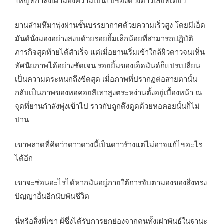
ใหญ่ที่กำลังเฝ้ามองความเป็นไปของดวงดาวเลยทีเดียว
ยานลำมหึมาพุ่งผ่านชั้นบรรยากาศด้วยความเร็วสูง โดยมีเอ็ด
มันด์นั่งมองอย่างสงบด้วยรอยยิ้มเล็กน้อยที่สามารถปฏิบัติ
ภารกิจสุดท้ายได้สำเร็จ แต่เมื่อยานเริ่มเข้าใกล้ผิวดาวจนเห็น
ทัศนียภาพได้อย่างชัดเจน รอยยิ้มของเอ็ดมันด์ก็แปรเปลี่ยน
เป็นความตระหนกถึงขีดสุด เมื่อภาพที่ปรากฏต่อสายตานั้น
กลับเป็นภาพของหอคอยสีเทาสูงตระหง่านตั้งอยู่เบื้องหน้า ณ
จุดที่ยานกำลังพุ่งเข้าไป ราวกับถูกดึงดูดด้วยหอคอยนั้นก็ไม่
ปาน
เขาพลาดที่คิดว่าดาวดวงนี้เป็นดาวร้างแต่ไม่อาจแก้ไขอะไร
ได้อีก
เขาจะซ่อนอะไรได้หากมันอยู่ภายใต้การจับตามองของสิ่งทรง
ปัญญาอื่นอีกนับพันชีวิต
นี่หรือสิ่งที่เขา ผู้ซึ่งได้รับการยกย่องจากคนทั้งเผ่าพันธุ์ในฐานะ