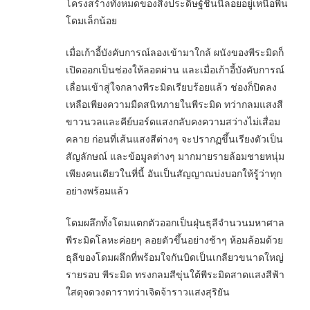
โครงสร้างทั้งหมดของสิ่งประดิษฐ์ชิ้นนี้ลอยอยู่เหนือพื้น
โดมเล็กน้อย
เมื่อเก้าอี้บังคับการณ์ลองเข้ามาใกล้ ผนังของพีระมิดก็
เปิดออกเป็นช่องให้ลอดผ่าน และเมื่อเก้าอี้บังคับการณ์
เลื่อนเข้าสู่ใจกลางพีระมิดเรียบร้อยแล้ว ช่องก็ปิดลง
เหลือเพียงความมืดสนิทภายในพีระมิด ทว่ากลมแสงสี
ขาวนวลและคีย์บอร์ดแสงกลับคงความสว่างไม่เสื่อม
คลาย ก่อนที่เส้นแสงสีต่างๆ จะปรากฏขึ้นเรียงตัวเป็น
สัญลักษณ์ และข้อมูลต่างๆ มากมายรายล้อมชายหนุ่ม
เพียงคนเดียวในที่นี้ อันเป็นสัญญาณบ่งบอกให้รู้ว่าทุก
อย่างพร้อมแล้ว
โดมผลึกทั้งโดมแตกตัวออกเป็นฝุ่นธุลีจำนวนมหาศาล
พีระมิดโลหะค่อยๆ ลอยตัวขึ้นอย่างช้าๆ ห้อมล้อมด้วย
ธุลีของโดมผลึกที่พร้อมใจกันบิดเป็นเกลียวขนาดใหญ่
รายรอบ พีระมิด ทรงกลมสีขุ่นใต้พีระมิดสาดแสงสีฟ้า
ใสดุจดวงดาราทว่าเจิดจ้าราวแสงสุริยัน