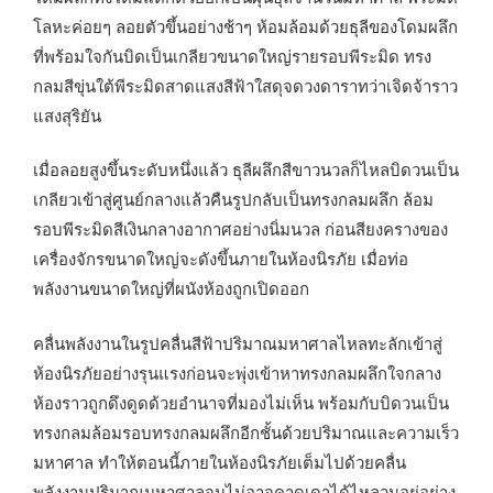
โลหะค่อยๆ ลอยตัวขึ้นอย่างช้าๆ ห้อมล้อมด้วยธุลีของโดมผลึก
ที่พร้อมใจกันบิดเป็นเกลียวขนาดใหญ่รายรอบพีระมิด ทรง
กลมสีขุ่นใต้พีระมิดสาดแสงสีฟ้าใสดุจดวงดาราทว่าเจิดจ้าราว
แสงสุริยัน
เมื่อลอยสูงขึ้นระดับหนึ่งแล้ว ธุลีผลึกสีขาวนวลก็ไหลบิดวนเป็น
เกลียวเข้าสู่ศูนย์กลางแล้วคืนรูปกลับเป็นทรงกลมผลึก ล้อม
รอบพีระมิดสีเงินกลางอากาศอย่างนิ่มนวล ก่อนสียงครางของ
เครื่องจักรขนาดใหญ่จะดังขึ้นภายในห้องนิรภัย เมื่อท่อ
พลังงานขนาดใหญ่ที่ผนังห้องถูกเปิดออก
คลื่นพลังงานในรูปคลื่นสีฟ้าปริมาณมหาศาลไหลทะลักเข้าสู่
ห้องนิรภัยอย่างรุนแรงก่อนจะพุ่งเข้าหาทรงกลมผลึกใจกลาง
ห้องราวถูกดึงดูดด้วยอำนาจที่มองไม่เห็น พร้อมกับบิดวนเป็น
ทรงกลมล้อมรอบทรงกลมผลึกอีกชั้นด้วยปริมาณและความเร็ว
มหาศาล ทำให้ตอนนี้ภายในห้องนิรภัยเต็มไปด้วยคลื่น
พลังงานปริมาณมหาศาลจนไม่อาจคาดเดาได้ไหลวนอยู่อย่าง