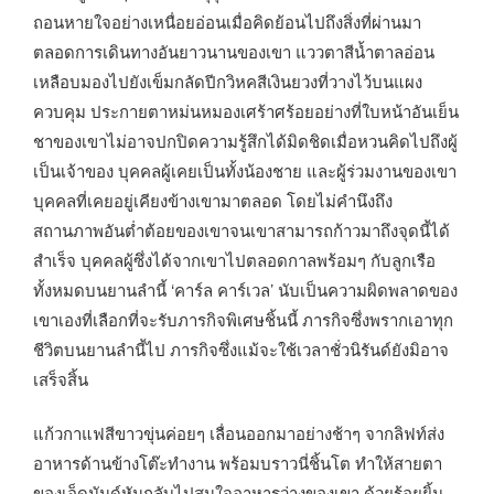
ถอนหายใจอย่างเหนื่อยอ่อนเมื่อคิดย้อนไปถึงสิ่งที่ผ่านมา
ตลอดการเดินทางอันยาวนานของเขา แววตาสีน้ำตาลอ่อน
เหลือบมองไปยังเข็มกลัดปีกวิหคสีเงินยวงที่วางไว้บนแผง
ควบคุม ประกายตาหม่นหมองเศร้าศร้อยอย่างที่ใบหน้าอันเย็น
ชาของเขาไม่อาจปกปิดความรู้สึกได้มิดชิดเมื่อหวนคิดไปถึงผู้
เป็นเจ้าของ บุคคลผู้เคยเป็นทั้งน้องชาย และผู้ร่วมงานของเขา
บุคคลที่เคยอยู่เคียงข้างเขามาตลอด โดยไม่คำนึงถึง
สถานภาพอันต่ำต้อยของเขาจนเขาสามารถก้าวมาถึงจุดนี้ได้
สำเร็จ บุคคลผู้ซึ่งได้จากเขาไปตลอดกาลพร้อมๆ กับลูกเรือ
ทั้งหมดบนยานลำนี้ ‘คาร์ล คาร์เวล’ นับเป็นความผิดพลาดของ
เขาเองที่เลือกที่จะรับภารกิจพิเศษชิ้นนี้ ภารกิจซึ่งพรากเอาทุก
ชีวิตบนยานลำนี้ไป ภารกิจซึ่งแม้จะใช้เวลาชั่วนิรันด์ยังมิอาจ
เสร็จสิ้น
แก้วกาแฟสีขาวขุ่นค่อยๆ เลื่อนออกมาอย่างช้าๆ จากลิฟท์ส่ง
อาหารด้านข้างโต๊ะทำงาน พร้อมบราวนี่ชิ้นโต ทำให้สายตา
ของเอ็ดมันด์หันกลับไปสนใจอาหารว่างของเขา ด้วยร้อยยิ้ม