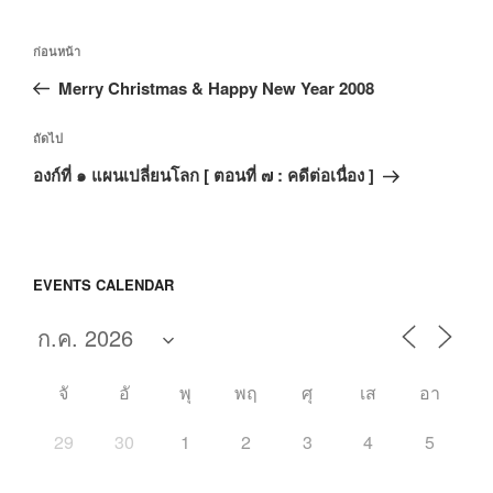
แนะแนว
เรื่อง
ก่อนหน้า
เรื่อง
ก่อน
Merry Christmas & Happy New Year 2008
หน้า
เรื่อง
ถัดไป
ถัด
องก์ที่ ๑ แผนเปลี่ยนโลก [ ตอนที่ ๗ : คดีต่อเนื่อง ]
ไป
EVENTS CALENDAR
จั
อั
พุ
พฤ
ศุ
เส
อา
29
30
1
2
3
4
5