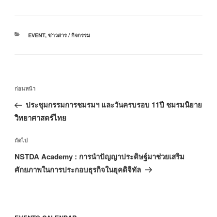
หมวด
EVENT
,
ข่าวสาร / กิจกรรม
หมู่
แนะแนว
เรื่อง
ก่อนหน้า
เรื่อง
ก่อน
ประชุมกรรมการชมรมฯ และวันครบรอบ 11ปี ชมรมนิยาย
หน้า
วิทยาศาสตร์ไทย
เรื่อง
ถัดไป
ถัด
NSTDA Academy : การนำปัญญาประดิษฐ์มาช่วยเสริม
ไป
ศักยภาพในการประกอบธุรกิจในยุคดิจิทัล