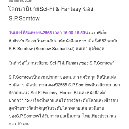
เขียน
มีนาคม 19, 2025
กอ
วัน
โลกนวนิยายSci-Fi​ &​ Fantasy ของ​
น
ที่
S.P.Somtow
โดลา”
วันเสาร์ที่5เมษายน2568​ เวลา​ 16.00-16.50น.
ณ​ เวทีเล็ก​
Author’s​ Salon​ ในงานสัปดาห์หนังสือแห่งชาติครั้งที่53​ พบกับ
S.P. Somtow (Somtow Sucharitkul)
สมเถา​ สุจริตกุล
ในหัวข้อ”โลกนวนิยาย​ Sci-Fi​ & Fantasy​ของ​ S.P.Somtow”
S.P.Somtowเป็นนามปากกาของสมเถา​ สุจริตกุล​ ศิลปินแห่ง
ชาติสาขาศิลปะการแสดงปี2565​ S.P.Somtowมีนวนิยายภาษา
อังกฤษแนว​ Sci-Fi,​Fantasy, Horror, BLและ​หนังสือเด็ก
มากกว่า​ 120 เรื่องที่หลายเล่มได้รางวัลระดับโลกและเข้ารอบ
สุดท้ายรางวัลสำคัญๆในระดับโลกหลายเล่ม​ นวนิยาย
ของS.P.Somtowได้รับการแปลเป็นภาษาไทยเพียงประมาณ​
กว่า 10​ เล่ม