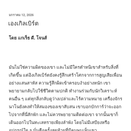
ที่
สอง
เขียน
มกราคม 12, 2026
ของ
วัน
เองเกิลเบิร์ต
การ
ที่
กักกัน”
โดย แกเร็ธ ดี. โจนส์
มันไม่ใช่ความผิดของเขา และไม่มีใครตำหนิเขาสำหรับสิ่งที่
เกิดขึ้น แต่อิงเกิลเบิร์ตยังคงรู้สึกเศร้าโศกจากการสูญเสียเพื่อน
อย่างแสนสาหัส ความรู้สึกผิดเข้าครอบงำอย่างหนัก เขา
พยายามกลับไปใช้ชีวิตตามปกติ ทำงานร่วมกับนักวิเคราะห์
คนอื่น ๆ แต่ทุกสิ่งกลับดูว่างเปล่าและไร้ความหมาย เครื่องจักร
นาโนยังคงทำให้สมองของเขาสับสน เขาบอกบักการ์ว่าจะออก
ไปจากที่นี่สักพัก และไม่ควรพยายามติดต่อเขา จากนั้นเขาก็
เดินออกไปในทะเลทรายเพียงลำพัง โดยไม่มีเสบียงหรือ
อุปกรณ์ใด ๆ นั่นคือครั้งสุดท้ายที่มีคนพบเห็นเขา