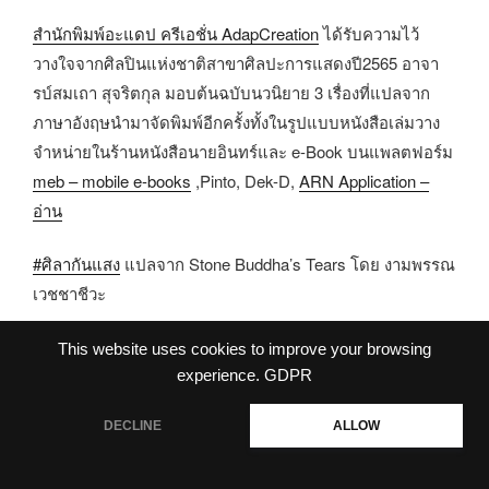
สำนักพิมพ์อะแดป ครีเอชั่น AdapCreation
ได้รับความไว้
วางใจจากศิลปินแห่งชาติสาขาศิลปะการแสดงปี2565 อาจา
รบ์สมเถา​ สุจริตกุล​ มอบต้นฉบับนวนิยาย​ 3​ เรื่องที่แปลจาก
ภาษาอังฤษนำมาจัดพิมพ์อีกครั้งทั้งในรูปแบบหนังสือเล่มวาง
จำหน่ายในร้านหนังสือนายอินทร์และ​ e-Book​ บนแพลตฟอร์ม​
meb – mobile e-books
,Pinto, Dek-D​,
ARN Application –
อ่าน
#ศิลากันแสง
​ แปลจาก​ Stone Buddha’s Tears โดย​ งามพรรณ​
เวชชาชีวะ
#สุสานใต้ดวงดาว
​ แปลจาก​ Forgetting Places โดย​ ถ่ายเถา​
This website uses cookies to improve your browsing
สุจริตกุล
experience.
GDPR
DECLINE
ALLOW
#ความลับแวมไพร์
​ แปลจาก​ ClubX : Vampire in​ the​ Closet
แปลโดย​ Bingo และวิทยา​ แสงอรุณ​ นวนิยาย BL​ Dark​