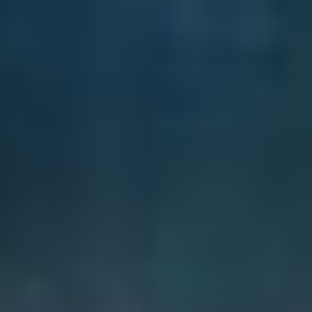
ข้าม
ไป
ยัง
บทความ