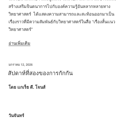
สร้างเสริมจินตนาการไปกับองค์ความรู้อันหลากหลายทาง
วิทยาศาสตร์ ได้แสดงความสามารถและสะท้อนออกมาเป็น
เรื่องราวที่มีความสัมพันธ์กับวิทยาศาสตร์ในสื่อ “เรื่องสั้นแนว
วิทยาศาสตร์”
“โครงการ
อ่านเพิ่มเติม
ประกวด
เรื่อง
เขียน
มกราคม 12, 2026
สั้น
วัน
สัปดาห์ที่สองของการกักกัน
แนว
ที่
วิทยาศาสตร์
โดย แกเร็ธ ดี. โจนส์
ประจำ
ปี
2569”
วันจันทร์