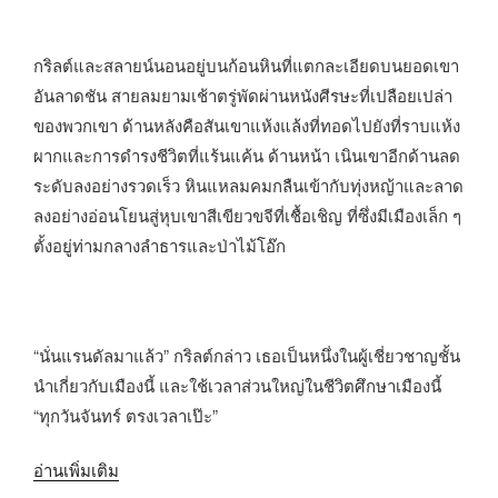
กริลต์และสลายน์นอนอยู่บนก้อนหินที่แตกละเอียดบนยอดเขา
อันลาดชัน สายลมยามเช้าตรู่พัดผ่านหนังศีรษะที่เปลือยเปล่า
ของพวกเขา ด้านหลังคือสันเขาแห้งแล้งที่ทอดไปยังที่ราบแห้ง
ผากและการดำรงชีวิตที่แร้นแค้น ด้านหน้า เนินเขาอีกด้านลด
ระดับลงอย่างรวดเร็ว หินแหลมคมกลืนเข้ากับทุ่งหญ้าและลาด
ลงอย่างอ่อนโยนสู่หุบเขาสีเขียวขจีที่เชื้อเชิญ ที่ซึ่งมีเมืองเล็ก ๆ
ตั้งอยู่ท่ามกลางลำธารและป่าไม้โอ๊ก
“นั่นแรนดัลมาแล้ว” กริลต์กล่าว เธอเป็นหนึ่งในผู้เชี่ยวชาญชั้น
นำเกี่ยวกับเมืองนี้ และใช้เวลาส่วนใหญ่ในชีวิตศึกษาเมืองนี้
“ทุกวันจันทร์ ตรงเวลาเป๊ะ”
“สัปดาห์
อ่านเพิ่มเติม