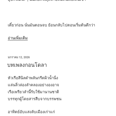
เดี๋ยวก่อน นั่นมันตอนจบ ย้อนกลับไปตอนเริ่มต้นดีกว่า
“เอง
อ่านเพิ่มเติม
เกิลเบิร์ต”
เขียน
มกราคม 12, 2026
วัน
บทเพลงกอนโดลา
ที่
หัวเรือสีนิลดำพลันกรีดผิวน้ำนิ่ง
แล่นลิ่วล่องลำคลองอย่างองอาจ
เรือเพรียวลำนี้รับใช้มานานชาติ
บรรทุกผู้โดยสารสืบจากบรรพชน
อาทิตย์อับแสงลับเมืองเก่าแก่