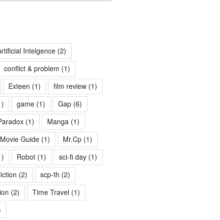
rtificial Intelgence
(2)
conflict & problem
(1)
Exteen
(1)
film review
(1)
1)
game
(1)
Gap
(6)
Paradox
(1)
Manga
(1)
Movie Guide
(1)
Mr.Cp
(1)
1)
Robot
(1)
sci-fi day
(1)
fiction
(2)
scp-th
(2)
ion
(2)
Time Travel
(1)
)