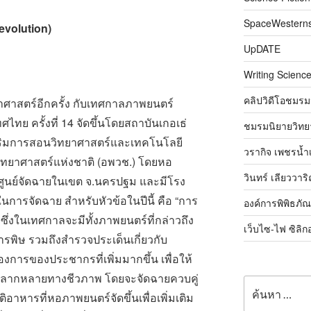
SpaceWestern
evolution)
UpDATE
Writing Science
คลิปวิดีโอชมรม
าศาสตร์อีกครั้ง กับเทศกาลภาพยนตร์
ศไทย ครั้งที่ 14 จัดขึ้นโดยสถาบันเกอเธ่
ชมรมนิยายวิทยา
สริมการสอนวิทยาศาสตร์และเทคโนโลยี
วรากิจ เพชรน้ำ
วิทยาศาสตร์แห่งชาติ (อพวช.) โดยหอ
วินทร์ เลียววาร
ศูนย์จัดฉายในเขต จ.นครปฐม และมีโรง
การจัดฉาย สำหรับหัวข้อในปีนี้ คือ “การ
องค์การพิพิธภั
 ซึ่งในเทศกาลจะมีทั้งภาพยนตร์ที่กล่าวถึง
เว็บไซ-ไฟ ซิลิก
ิษ รวมถึงสำรวจประเด็นเกี่ยวกับ
ารของประชากรที่เพิ่มมากขึ้น เพื่อให้
หลากหลายทางชีวภาพ โดยจะจัดฉายควบคู่
ค้นหา:
ิอาหารที่หอภาพยนตร์จัดขึ้นเพื่อเพิ่มเติม