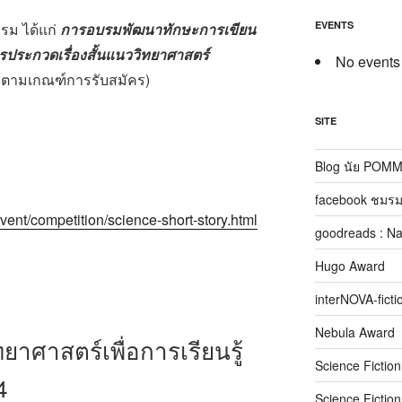
EVENTS
รม ได้แก่
การอบรมพัฒนาทักษะการเขียน
ารประกวดเรื่องสั้นแนววิทยาศาสตร์
No events
รมตามเกณฑ์การรับสมัคร)
SITE
Blog นัย POM
facebook ชมรม
vent/competition/science-short-story.html
goodreads : N
Hugo Award
interNOVA-ficti
Nebula Award
าศาสตร์เพื่อการเรียนรู้
Science Fictio
4
Science Fictio