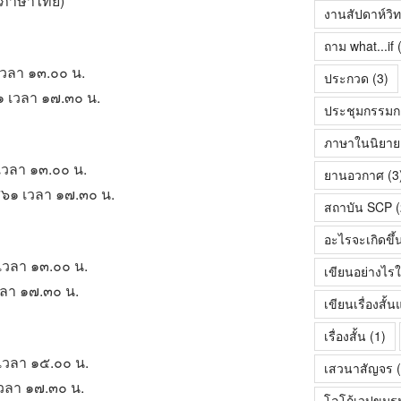
ยภาษาไทย)
งานสัปดาห์วิ
ถาม what...if
(
เวลา ๑๓.๐๐ น.
ประกวด
(3)
๑ เวลา ๑๗.๓๐ น.
ประชุมกรรมก
ภาษาในนิยายเร
เวลา ๑๓.๐๐ น.
ยานอวกาศ
(3
๕๖๑ เวลา ๑๗.๓๐ น.
สถาบัน SCP
(
อะไรจะเกิดขึ้
เวลา ๑๓.๐๐ น.
เขียนอย่างไรใ
วลา ๑๗.๓๐ น.
เขียนเรื่องสั
เรื่องสั้น
(1)
 เวลา ๑๕.๐๐ น.
เสวนาสัญจร
(
เวลา ๑๗.๓๐ น.
โลโก้เวปขมร