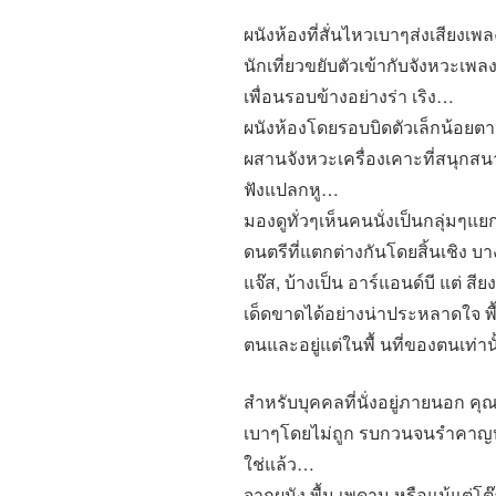
ผนังห้องที่สั่นไหวเบาๆส่งเสียงเ
นักเที่ยวขยับตัวเข้ากับจังหวะเพล
เพื่อนรอบข้างอย่างร่า เริง…
ผนังห้องโดยรอบบิดตัวเล็กน้อยตา
ผสานจังหวะเครื่องเคาะที่สนุกสนา
ฟังแปลกหู…
มองดูทั่วๆเห็นคนนั่งเป็นกลุ่มๆแ
ดนตรีที่แตกต่างกันโดยสิ้นเชิง 
แจ๊ส, บ้างเป็น อาร์แอนด์บี แต่ 
เด็ดขาดได้อย่างน่าประหลาดใจ พื้
ตนและอยู่แต่ในพื้ นที่ของตนเท่าน
สำหรับบุคคลที่นั่งอยู่ภายนอก คุ
เบาๆโดยไม่ถูก รบกวนจนรำคาญห
ใช่แล้ว…
จากผนัง,พื้น,เพดาน หรือแม้แต่โต๊ะ