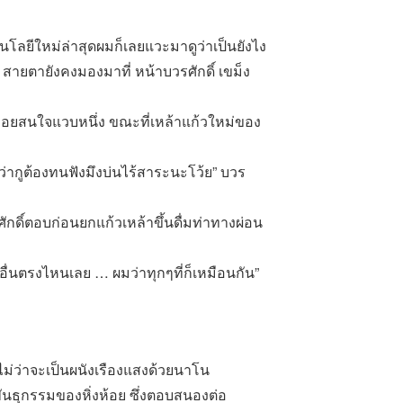
คโนโลยีใหม่ล่าสุดผมก็เลยแวะมาดูว่าเป็นยังไง
 สายตายังคงมองมาที่ หน้าบวรศักดิ์ เขม็ง
่ค่อยสนใจแวบหนึ่ง ขณะที่เหล้าแก้วใหม่ของ
มว่ากูต้องทนฟังมึงบ่นไร้สาระนะโว้ย” บวร
รศักดิ์ตอบก่อนยกแก้วเหล้าขึ้นดื่มท่าทางผ่อน
อื่นตรงไหนเลย … ผมว่าทุกๆที่ก็เหมือนกัน”
 ไม่ว่าจะเป็นผนังเรืองแสงด้วยนาโน
นธุกรรมของหิ่งห้อย ซึ่งตอบสนองต่อ