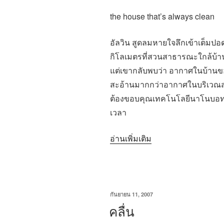
the house that’s always clean
อัลวิน สูดลมหายใจลึกเข้าเต็มปอ
กิโลเมตรที่สวนสาธารณะใกล้บ้า
แต่เขากลับพบว่า อากาศในบ้านข
สะอ้านมากกว่าอากาศในบริเวณ
ต้องขอบคุณเทคโนโลยีนาโนบอทท
เวลา
“(ตอน๑)บ้าน
อ่านเพิ่มเติม
ซึ่ง
สะอาด
อยู่
เป็น
เขียน
กันยายน 11, 2007
วัน
คลื่น
นิจฯ”
ที่