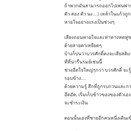
ถ้าพวกมันสามารถออกไปเพ่นพ่านน
ตัว สอง ตัว นะ…) เหล้าในแก้ว
หายใจอย่างแรงเป็นช่วงๆ
เสียงถอนหายใจและท่าทางหดหู่ข
ด้วยสายตาเหยียดๆ
บ้างก็บ่นว่าบวรศักดิ์คงจะเสีย
ที่ที่น่ารื่นรมย์เช่นนี้
ช่วงอึดใจใหญ่ๆกว่า บวรศักดิ์ จ
รอบข้าง…
ด้วยความรู้ สึกที่ถูกรบกวนและการ
อึดอัด, เริ่มเก็บข้าวของของตัวเ
จะชำระเงิน
ตอนนั้นเองที่ชายอีกคนหนึ่งเดินเข้