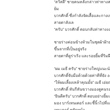
“สวัสดี” ชายคนหลังกล่าวท่าทางส
ย้ม
บวรศักดิ์ ซึ่งกำลังจัดเสื้อและกา
สายตาลังเล
“ครับ” บวรศักดิ์ ตอบกลับท่าทางง
ชายร่างค่อนข้างท้วมในชุดผ้าฝ้า
ขึ้นจากที่เป็นอยู่จริง
สายตาที่ดูร่าเริง และรอยยิ้มที่ร
“ผม เมธี ครับ” ชายร่างใหญ่แนะนำต
บวรศักดิ์จับมือด้วยด้วยท่าทีที่ยัง ง
“ให้ผมเลี้ยงเหล้าคุณมั้ย” เมธี เ
บวรศักดิ์ หันรีหันขวางมองดูคน
“ยินดีครับ” บวรศักดิ์ ตอบอย่างยิ้
มอง บาร์เทนเดอร์ และชี้นิ้วไปที่แ
เทนเดอร์ พยักหน้า