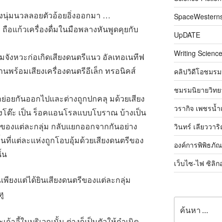
พลงนุ่มนวลลอยตัวอ้อยอิ่งออกมา …
SpaceWestern
ง ถือแก้วเครื่องดื่มในมือพลางหันพูดคุยกับ
UpDATE
Writing Science
มจังหวะก่อเกิดเสียงดนตรีแนว อัลเทอเนทีฟ
นพร้อมเสียงเครื่องดนตรีอีเล็ก ทรอนิคส์
คลิปวิดีโอชมรม
ชมรมนิยายวิทยา
ยกย่อยกันออกไปและต่างถูกปกคลุ มด้วยเสียง
วรากิจ เพชรน้ำ
บางโต๊ะ เป็น ร็อคแอนโรลแบบโบราณ บ้างเป็น
สียงของแต่ละกลุ่ม กลับแยกออกจากกันอย่าง
วินทร์ เลียววาร
นที่แต่ละแห่งถูกโอบอุ้มด้วยเสียงดนตรีของ
องค์การพิพิธภั
ั้น
เว็บไซ-ไฟ ซิลิก
ณเพียงแต่ได้ยินเสียงดนตรีของแต่ละกลุ่ม
ู
ค้นหา:
เก้าอี้ในบริเวณนั้น ต่างก็เป็นตัวให้กำเนิด