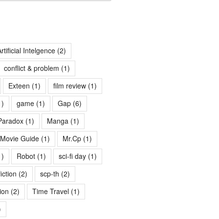
rtificial Intelgence
(2)
conflict & problem
(1)
Exteen
(1)
film review
(1)
1)
game
(1)
Gap
(6)
Paradox
(1)
Manga
(1)
Movie Guide
(1)
Mr.Cp
(1)
1)
Robot
(1)
sci-fi day
(1)
fiction
(2)
scp-th
(2)
ion
(2)
Time Travel
(1)
)