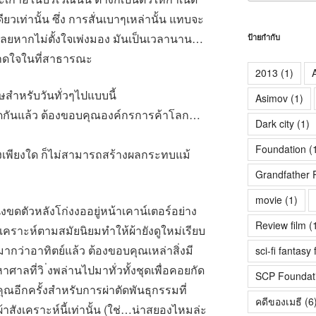
ยวเท่านั้น ซึ่ง การสั่นเบาๆเหล่านั้น แทบจะ
ด้เลยหากไม่ตั้งใจเพ่งมอง มันเป็นเวลานาน…
ป้ายกำกับ
าดใจในที่สาธารณะ
2013
(1)
A
ศษสำหรับวันทั่วๆไปแบบนี้
Asimov
(1)
นหยุดกันแล้ว ต้องขอบคุณองค์กรการค้าโลก…
Dark city
(1)
Foundation
(
ริงเพียงใด ก็ไม่สามารถสร้างผลกระทบแม้
Grandfather 
movie
(1)
่งขดตัวหลังโก่งงออยู่หน้าเคาน์เตอร์อย่าง
Review film
(
ังเคราะห์ตามสมัยนิยมทำให้ผ้ายังดูใหม่เรียบ
ากว่าอาทิตย์แล้ว ต้องขอบคุณเหล่าสิ่งมี
sci-fi fantasy 
าลที่วิ ่งพล่านไปมาทั่วทั้งชุดเพื่อคอยกัด
SCP Foundat
ีกครั้งสำหรับการผ่าตัดพันธุกรรมที่
คดีของเมธี
(6
อผ้าสังเคราะห์นี้เท่านั้น (ใช่…น่าสยองไหมล่ะ