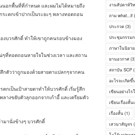
งานสัปดาห์วิ
อกพื้นที่ที่กำหนด และผมไม่ได้หมายถึง
ถูกกระดกเข้าปากเป็นระยะๆ พลางทอดถอน
ถาม what...if
(
ประกวด
(3)
ประชุมกรรมก
องบวรศักดิ์ ทำให้เขาถูกคนรอบข้างมอง
ภาษาในนิยายเร
สติแน่ๆที่ทอดถอนหายใจในช่วงเวลา และสถาน
ยานอวกาศ
(3
สถาบัน SCP
(
ะรู้สึกตัวว่าถูกมองด้วยสายตาแปลกๆจากคน
อะไรจะเกิดขึ้
ตกเป็นเป้าสายตาทำให้บวรศักดิ์ เริ่มรู้สึก
เขียนอย่างไรใ
องพลางขยับตัวลุกออกจากเก้าอี้ และเตรียมตัว
เขียนเรื่องสั
เรื่องสั้น
(1)
ามานั่งข้างๆ บวรศักดิ์
เสวนาสัญจร
(
โลโก้เวปขมร