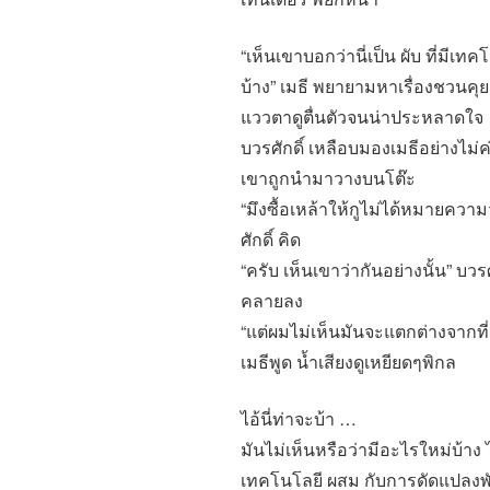
“เห็นเขาบอกว่านี่เป็น ผับ ที่มีเท
บ้าง” เมธี พยายามหาเรื่องชวนคุย
แววตาดูตื่นตัวจนน่าประหลาดใจ
บวรศักดิ์ เหลือบมองเมธีอย่างไม
เขาถูกนำมาวางบนโต๊ะ
“มึงซื้อเหล้าให้กูไม่ได้หมายควา
ศักดิ์ คิด
“ครับ เห็นเขาว่ากันอย่างนั้น” บว
คลายลง
“แต่ผมไม่เห็นมันจะแตกต่างจากที่
เมธีพูด น้ำเสียงดูเหยียดๆพิกล
ไอ้นี่ท่าจะบ้า …
มันไม่เห็นหรือว่ามีอะไรใหม่บ้าง
เทคโนโลยี ผสม กับการดัดแปลงพั