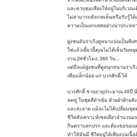
และควบคุมเสียงให้อยู่ในบริเวณเดี
ไม่สามารถสังเกตเห็นหรือรับรู้ไ
ความเป็นเอกเทศอย่างน่าประหล
ฝูงชนอันร่าเริงดูหนาแน่นเป็นพิเ
ใช่แล้วเดี๋ยวนี้คุณไม่ได้เห็นวั
งาน 24ชั่วโมง, 365 วัน…
แต่ถึงแม้ฝูงชนที่ดูสนุกสนานร่าเ
เพียงเล็กน้อย แก่ บวรศักดิ์ ได้
บวรศักดิ์ ชายอายุประมาณ 45ปี นั
หดหู่ ในชุดสีดำเข้ม ด้วยผ้าฝ้ายส
และสะอาด แม้จะไม่ได้เปลี่ยนชุดม
ชีวิตสังเคราะห์เซลเดียวจำนวนมหาศ
กินคราบสกปรก และต้องขอขอบคุณอ
ทำให้มันมี ชีวิตอยู่ได้เพียงบนเนื้