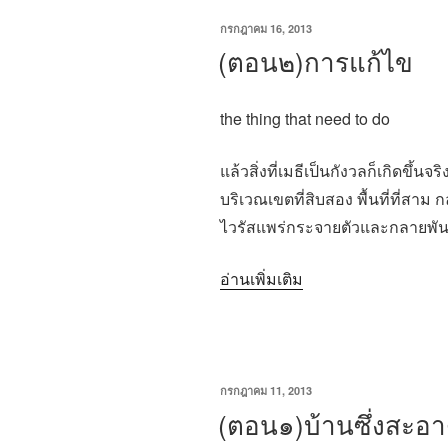
เขียน
กรกฎาคม 16, 2013
วัน
(ตอน๒)การแก้ไข
ที่
the thing that need to do
แล้วสิ่งที่เมธีเป็นกังวลก็เกิดขึ้นจริ
บริเวณเขตที่สิบสอง พื้นที่ที่สา
ไวรัสแพร่กระจายตัวและกลายพันธ์
“(ตอน๒)การ
อ่านเพิ่มเติม
แก้ไข”
เขียน
กรกฎาคม 11, 2013
วัน
(ตอน๑)บ้านซึ่งสะอาด
ที่