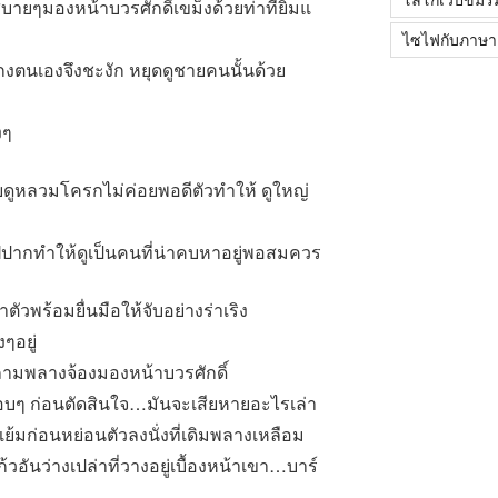
บายๆมองหน้าบวรศักดิ์เขม็งด้วยท่าทียิ้มแ
ไซไฟกับภาษา
งเกงตนเองจึงชะงัก หยุดดูชายคนนั้นด้วย
งๆ
ยดูหลวมโครกไม่ค่อยพอดีตัวทำให้ ดูใหญ่
ิมฝีปากทำให้ดูเป็นคนที่น่าคบหาอยู่พอสมควร
ัวพร้อมยื่นมือให้จับอย่างร่าเริง
งๆอยู่
อ่ยถามพลางจ้องมองหน้าบวรศักดิ์
รอบๆ ก่อนตัดสินใจ…มันจะเสียหายอะไรเล่า
มแย้มก่อนหย่อนตัวลงนั่งที่เดิมพลางเหลือม
ก้วอันว่างเปล่าที่วางอยู่เบื้องหน้าเขา…บาร์