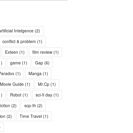
rtificial Intelgence
(2)
conflict & problem
(1)
Exteen
(1)
film review
(1)
1)
game
(1)
Gap
(6)
Paradox
(1)
Manga
(1)
Movie Guide
(1)
Mr.Cp
(1)
1)
Robot
(1)
sci-fi day
(1)
fiction
(2)
scp-th
(2)
ion
(2)
Time Travel
(1)
)