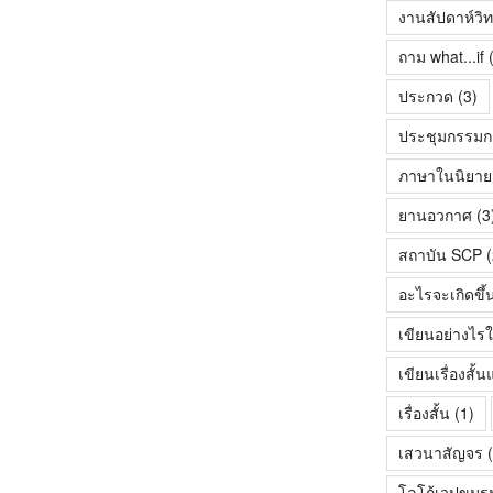
งานสัปดาห์วิ
ถาม what...if
(
ประกวด
(3)
ประชุมกรรมก
ภาษาในนิยายเร
ยานอวกาศ
(3
สถาบัน SCP
(
อะไรจะเกิดขึ้
เขียนอย่างไรใ
เขียนเรื่องสั
เรื่องสั้น
(1)
เสวนาสัญจร
(
โลโก้เวปขมร