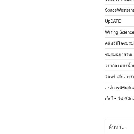
SpaceWestern
UpDATE
Writing Science
คลิปวิดีโอชมรม
ชมรมนิยายวิทยา
วรากิจ เพชรน้ำ
วินทร์ เลียววาร
องค์การพิพิธภั
เว็บไซ-ไฟ ซิลิก
ค้นหา: