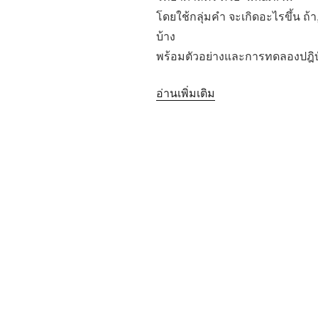
โดยใช้กลุ่มคำ จะเกิดอะไรขึ้น ถ้า
บ้าง
พร้อมตัวอย่างและการทดลองปฎิบั
“อบ
อ่านเพิ่มเติม
รม
เชิง
ปฎิบัติ
การณ์
“มือ
ใหม่
sci-
fi””