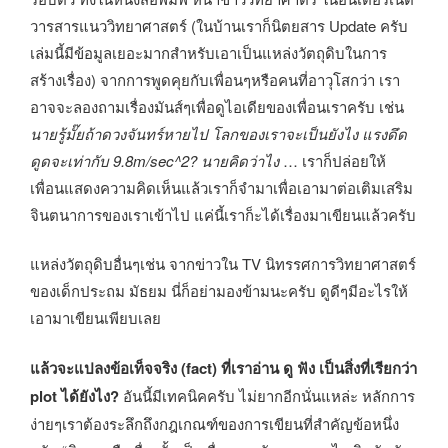
วารสารแนววิทยาศาสตร์ (ในบ้านเราก็นิตยสาร Update ครับ
เล่มนี้มีข้อมูลเยอะมากสำหรับเอาเป็นแหล่งวัตถุดิบในการ
สร้างเรื่อง) จากการพูดคุยกับเพื่อนๆหรือคนที่อาวุโสกว่า เรา
อาจจะลองถามเรื่องมันส์ๆเพื่อดูไอเดียของเพื่อนเราครับ เช่น
นายรู้มั๊ยถ้าดวงจันทร์หายไป โลกของเราจะเป็นยังไง แรงดึด
ดูดจะเท่ากับ 9.8m/sec^2? นายคิดว่าไง
… เราก็ปล่อยให้
เพื่อนแสดงความคิดเห็นแล้วเราก็จำมาเพื่อเอามาต่อเติมเสริม
จินตนาการของเราเข้าไป แค่นี้เราก็ะได้เรื่องมาเขียนแล้วครับ
แหล่งวัตถุดิบอื่นๆเช่น จากข่าวใน TV นิทรรศการวิทยาศาสตร์
ของเด็กประถม มัธยม นี่ก็อย่ามองข้ามนะครับ ดูดีๆมีอะไรให้
เอามาเขียนเพียบเลย
แล้วจะแปลงข้อเท็จจริง (fact) ที่เราอ่าน ดู ฟัง เป็นสิ่งที่เรียกว่า
plot ได้ยังไง?
อันนี้มีเทคนิคครับ ไม่ยากอีกนั่นแหล่ะ หลักการ
ง่ายๆเราต้องระลึกถึงกฎเกณฑ์ของการเขียนที่สำคัญข้อหนึ่ง