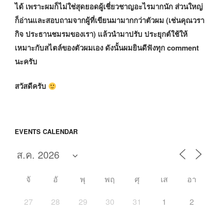
ได้ เพราะผมก็ไม่ใช่สุดยอดผู้เชี่ยวชาญอะไรมากนัก ส่วนใหญ่
ก็อ่านและสอบถามจากผู้ที่เขียนมามากกว่าตัวผม (เช่นคุณวรา
กิจ ประธานชมรมของเรา) แล้วนำมาปรับ ประยุกต์ใช้ให้
เหมาะกับสไตล์ของตัวผมเอง ดังนั้นผมยินดีฟังทุก comment
นะครับ
สวัสดีครับ
EVENTS CALENDAR
จั
อั
พุ
พฤ
ศุ
เส
อา
27
28
29
30
31
1
2