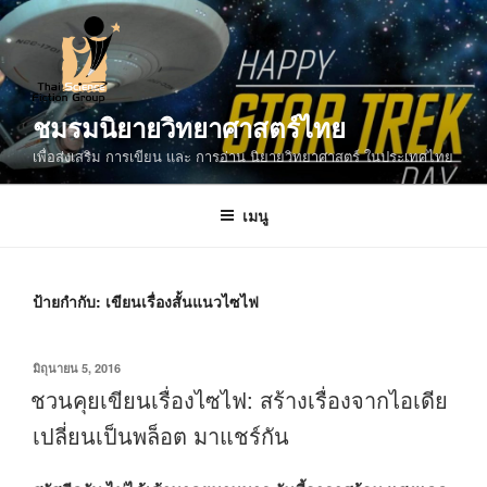
ข้าม
ไป
ยัง
บทความ
ชมรมนิยายวิทยาศาสตร์ไทย
เพื่อส่งเสริม การเขียน และ การอ่าน นิยายวิทยาศาสตร์ ในประเทศไทย
เมนู
ป้ายกำกับ:
เขียนเรื่องสั้นแนวไซไฟ
เขียน
มิถุนายน 5, 2016
วัน
ชวนคุยเขียนเรื่องไซไฟ: สร้างเรื่องจากไอเดีย
ที่
เปลี่ยนเป็นพล็อต มาแชร์กัน