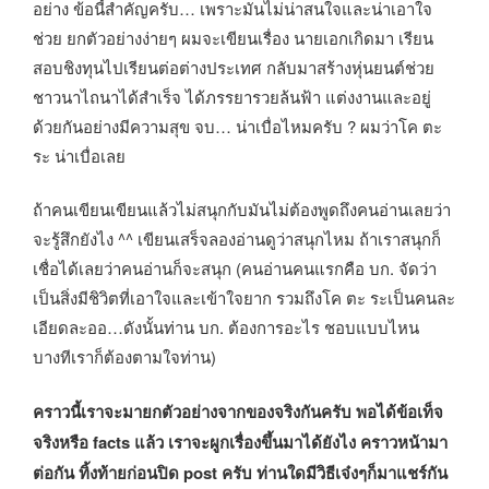
อย่าง ข้อนี้สำคัญครับ… เพราะมันไม่น่าสนใจและน่าเอาใจ
ช่วย ยกตัวอย่างง่ายๆ ผมจะเขียนเรื่อง นายเอกเกิดมา เรียน
สอบชิงทุนไปเรียนต่อต่างประเทศ กลับมาสร้างหุ่นยนต์ช่วย
ชาวนาไถนาได้สำเร็จ ได้ภรรยารวยล้นฟ้า แต่งงานและอยู่
ด้วยกันอย่างมีความสุข จบ… น่าเบื่อไหมครับ ? ผมว่าโค ตะ
ระ น่าเบื่อเลย
ถ้าคนเขียนเขียนแล้วไม่สนุกกับมันไม่ต้องพูดถึงคนอ่านเลยว่า
จะรู้สึกยังไง ^^ เขียนเสร็จลองอ่านดูว่าสนุกไหม ถ้าเราสนุกก็
เชื่อได้เลยว่าคนอ่านก็จะสนุก (คนอ่านคนแรกคือ บก. จัดว่า
เป็นสิ่งมีชิวิตที่เอาใจและเข้าใจยาก รวมถึงโค ตะ ระเป็นคนละ
เอียดละออ…ดังนั้นท่าน บก. ต้องการอะไร ชอบแบบไหน
บางทีเราก็ต้องตามใจท่าน)
คราวนี้เราจะมายกตัวอย่างจากของจริงกันครับ พอได้ข้อเท็จ
จริงหรือ facts แล้ว เราจะผูกเรื่องขึ้นมาได้ยังไง คราวหน้ามา
ต่อกัน ทิ้งท้ายก่อนปิด post ครับ ท่านใดมีวิธีเจ๋งๆก็มาแชร์กัน