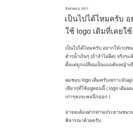
เขียน
สิงหาคม 6, 2011
วัน
เป็นไปได้ไหมครับ 
ที่
ใช้ logo เดิมที่เคยใช
เป็นไปได้ไหมครับ อยากให้เวปชมรม
ดำๆน้ำเงินๆ (ถ้าจำไม่ผิด) จริงๆ
ตั้งแต่ถูกเปลี่ยนเป็นแบบต้นหญ้าเข
ผมชอบ logo เดิมครับเพราะมันดูเ
เขียวๆที่ใช้อยู่ตอนนี้ ( logo เดิม
เก่าๆคงจะพอนึกออก )
อาจจะต้องฝากท่านประธานชมรมกับ
พิจารณาด้วยครับ