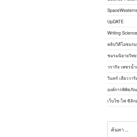
SpaceWestern
UpDATE
Writing Science
คลิปวิดีโอชมรม
ชมรมนิยายวิทยา
วรากิจ เพชรน้ำ
วินทร์ เลียววาร
องค์การพิพิธภั
เว็บไซ-ไฟ ซิลิก
ค้นหา: