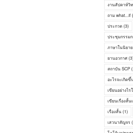
งานสัปดาห์วิ
ถาม what...if
(
ประกวด
(3)
ประชุมกรรมก
ภาษาในนิยายเร
ยานอวกาศ
(3
สถาบัน SCP
(
อะไรจะเกิดขึ้
เขียนอย่างไรใ
เขียนเรื่องสั
เรื่องสั้น
(1)
เสวนาสัญจร
(
โลโก้เวปขมร