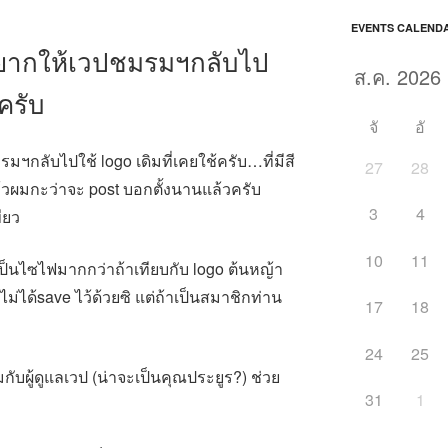
EVENTS CALEND
อยากให้เวปชมรมฯกลับไป
้ครับ
จั
อั
ฯกลับไปใช้ logo เดิมที่เคยใช้ครับ…ที่มีสี
27
28
แล้วผมกะว่าจะ post บอกตั้งนานแล้วครับ
3
4
ียว
10
11
ป็นไซไฟมากกว่าถ้าเทียบกับ logo ต้นหญ้า
ผมไม่ได้save ไว้ด้วยซิ แต่ถ้าเป็นสมาชิกท่าน
17
18
24
25
ผู้ดูแลเวป (น่าจะเป็นคุณประยูร?) ช่วย
31
1