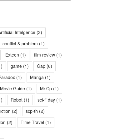
rtificial Intelgence
(2)
conflict & problem
(1)
Exteen
(1)
film review
(1)
1)
game
(1)
Gap
(6)
Paradox
(1)
Manga
(1)
Movie Guide
(1)
Mr.Cp
(1)
1)
Robot
(1)
sci-fi day
(1)
fiction
(2)
scp-th
(2)
ion
(2)
Time Travel
(1)
)