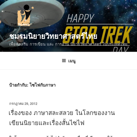
ข้าม
ไป
ยัง
บทความ
ชมรมนิยายวิทยาศาสตร์ไทย
เพื่อส่งเสริม การเขียน และ การอ่าน นิยายวิทยาศาสตร์ ในประเทศไทย
เมนู
ป้ายกำกับ:
ไซไฟกับภาษา
เขียน
กรกฎาคม 29, 2012
วัน
เรื่องของ ภาษาสละสลวย ในโลกของงาน
ที่
เขียนนิยายและเรื่องสั้นไซไฟ