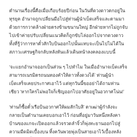
ตำนานเรื่องนี้คือเมื่อเกือบร้อยปีก่อน ในวันที่ดวงดาวตกอยู่ใน
ทุรยุค อำนาจถูกเปลี่ยนมือไปสู่ท่านผู้นำเบ็ดเสร็จและตามมา
ด้วยการกวาดล้างฝ่ายตรงข้ามขนานใหญ่ อีกฝ่ายหากไม่ถูกจับ
ไปเข้าค่ายปรับเปลี่ยนแนวคิดก็ถูกขับไล่ออกไปจากดวงดาว
ทั้งที่รู้ว่าการหาตั๋วสักใบบินออกไปนั้นแทบจะเป็นไปไม่ได้ใน
สภาวะเศรษฐกิจกลับหลังหันแล้วเดินหน้าลงคลองแบบนี้
‘จะแยกอำนาจออกเป็นส่วน ๆ ไปทำไม ในเมื่ออำนาจเบ็ดเสร็จ
สามารถเนรมิตรถนนทองคำให้ดาวทั้งดวงได้’ ท่านผู้นำ
เบ็ดเสร็จเคยประกาศเอาไว้ แต่ทุกวันนี้ขออย่าได้ถามท่าน
เชียว ‘หากใครไม่พอใจก็เชิญออกไปอาศัยอยู่ในอวกาศโน่น!’
‘ท่านก็ซื้อตั๋วเรือบินอวกาศให้ผมสักใบสิ’ ตาเฒ่าผู้กำลังจะ
กลายเป็นตำนานเคยบอกเอาไว้ ก่อนที่อยู่มาวันหนึ่งหลังคา
บ้านของแกจะเปิดออกแล้วจรวดลำจิ๋วก็พุ่งทะยานออกไปสู่
ความมืดมิดเบื้องบน ทิ้งควันพวยพุ่งเป็นสายเอาไว้เบื้องหลัง