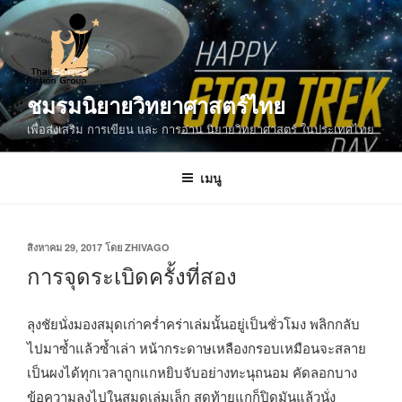
ข้าม
ไป
ยัง
บทความ
ชมรมนิยายวิทยาศาสตร์ไทย
เพื่อส่งเสริม การเขียน และ การอ่าน นิยายวิทยาศาสตร์ ในประเทศไทย
เมนู
เขียน
สิงหาคม 29, 2017
โดย
ZHIVAGO
วัน
การจุดระเบิดครั้งที่สอง
ที่
ลุงชัยนั่งมองสมุดเก่าคร่ำคร่าเล่มนั้นอยู่เป็นชั่วโมง พลิกกลับ
ไปมาซ้ำแล้วซ้ำเล่า หน้ากระดาษเหลืองกรอบเหมือนจะสลาย
เป็นผงได้ทุกเวลาถูกแกหยิบจับอย่างทะนุถนอม คัดลอกบาง
ข้อความลงไปในสมุดเล่มเล็ก สุดท้ายแกก็ปิดมันแล้วนั่ง