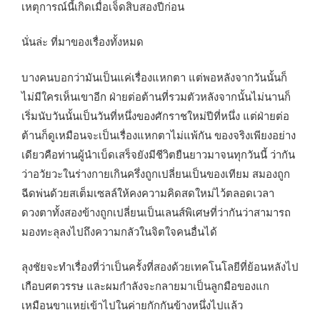
เหตุการณ์นี้เกิดเมื่อเจ็ดสิบสองปีก่อน
นั่นล่ะ ที่มาของเรื่องทั้งหมด
บางคนบอกว่ามันเป็นแค่เรื่องแหกตา แต่พอหลังจากวันนั้นก็
ไม่มีใครเห็นเขาอีก ฝ่ายต่อต้านที่รวมตัวหลังจากนั้นไม่นานก็
เริ่มนับวันนั้นเป็นวันที่หนึ่งของศักราชใหม่ปีที่หนึ่ง แต่ฝ่ายต่อ
ต้านก็ดูเหมือนจะเป็นเรื่องแหกตาไม่แพ้กัน ของจริงเพียงอย่าง
เดียวคือท่านผู้นำเบ็ดเสร็จยังมีชีวิตยืนยาวมาจนทุกวันนี้ ว่ากัน
ว่าอวัยวะในร่างกายเกินครึ่งถูกเปลี่ยนเป็นของเทียม สมองถูก
ฉีดพ่นด้วยสเต็มเซลล์ให้คงความคิดสดใหม่ไว้ตลอดเวลา
ดวงตาทั้งสองข้างถูกเปลี่ยนเป็นเลนส์พิเศษที่ว่ากันว่าสามารถ
มองทะลุลงไปถึงความกลัวในจิตใจคนอื่นได้
ลุงชัยจะทำเรื่องที่ว่าเป็นครั้งที่สองด้วยเทคโนโลยีที่ย้อนหลังไป
เกือบศตวรรษ และผมกำลังจะกลายมาเป็นลูกมือของแก
เหมือนขาแหย่เข้าไปในค่ายกักกันข้างหนึ่งไปแล้ว