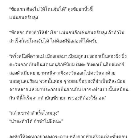
“ข้อแรก ต้องไม่ให้โดนจับได้” ลุงชัยยกนิ้วชี้
แน่นอนครับลุง
“ข้อสอง ต้องทำให้สำเร็จ” แน่นอนอีกเช่นกันครับลุง ถ้าทำไม่
สำเร็จก็จะโดนจับได้ ไม่ต้องมีข้อสองก็ได้ครับ
“ครั้งหนึ่งที่ดาวแม่ เมืองเจอมาเนียมถูกแบ่งออกเป็นสองฝั่ง ฝั่ง
ตะวันออกเป็นดินแดนอนุรักษ์นิยม ฝั่งตะวันตกเป็นฮิปสเตอร์
สองผัวเมียพยายามหนีจากฝั่งตะวันออกไปตะวันตกด้วย
บอลลูนลมร้อน พวกนั้นค่อย ๆ ทยอยซื้อของที่จำเป็นทีละน้อย
จากหลายแห่งมาประกอบเป็นยานบิน เราจะทำแบบนั้นเหมือน
กัน ทีนี้ก็เริ่มจากทำบัญชีรายการของที่ต้องใช้ก่อน”
“แล้วเขาทำสำเร็จไหมลุง”
“น่าจะทำได้ ถ้าจำไม่ผิดนะ”
ลุงชัยให้จดทุกอย่างลงกระดาษ หลังจากทำเสร็จแต่ละขั้นตอน