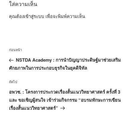
ใส่ความเห็น
คุณต้อง
เข้าสู่ระบบ
เพื่อจะพิมพ์ความเห็น
แนะแนว
เรื่อง
ก่อนหน้า
เรื่อง
ก่อน
NSTDA Academy : การนำปัญญาประดิษฐ์มาช่วยเสริม
หน้า
ศักยภาพในการประกอบธุรกิจในยุคดิจิทัล
เรื่อง
ถัดไป
ถัด
อพวช. : โครงการประกวดเรื่องสั้นแนววิทยาศาสตร์ ครั้งที่ 3
ไป
และ ขอเชิญผู้สนใจ เข้าร่วมกิจกรรม “อบรมทักษะการเขียน
เรื่องสั้นแนววิทยาศาสตร์”