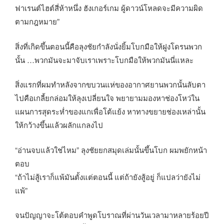
ฟาเรนต์ไฮต์สี่ห้าหนึ่ง ฮังเกอร์เกม ผู้ดาวน์โหลดจะมีความผิด
ตามกฎหมาย”
สิ่งที่เกิดขึ้นตอนนี้คือลุงชัยกำลังนั่งยิ้มโบกมือให้ฝูงโดรนพวก
นั้น …พวกมันจะมาจับเราเพราะโบกมือให้พวกมันนี่แหละ
สิ่งแรกที่ผมทำหลังจากขบวนแห่ของอากาศยานพวกนั้นลับตา
ไปคือเกลี้ยกล่อมให้ลุงเปลี่ยนใจ พยายามมองหาช่องโหว่ใน
แผนการสุดระห่ำของแกเพื่อโต้แย้ง หาทางขยายช่องเหล่านั้น
ให้กว้างขึ้นแล้วผลักแกลงไป
“อ่านจบแล้วใช่ไหม” ลุงชัยยกสมุดเล่มนั้นขึ้นโบก ผมพยักหน้า
ตอบ
“ถ้าไม่สู้เราก็แพ้มันตั้งแต่ตอนนี้ แต่ถ้ายังสู้อยู่ ก็แปลว่ายังไม่
แพ้”
จนปัญญาจะโต้ตอบคำพูดโบราณที่ผ่านวันเวลามาหลายร้อยปี