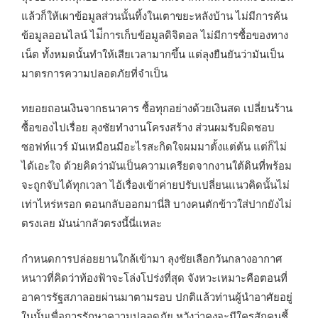
แล้วก็ให้เผาข้อมูลส่วนนั้นทิ้งในเตาขยะหลังบ้าน ไม่มีการค้น
ข้อมูลออนไลน์ ไม่ีการเก็บข้อมูลดิจิตอล ไม่มีการซื้อของทาง
เน็ต ทั้งหมดนั้นทำให้เสียเวลามากขึ้น แต่ลุงยืนยันว่ามันเป็น
มาตรการความปลอดภัยที่จำเป็น
ทยอยถอนเงินจากธนาคาร ซื้อทุกอย่างด้วยเงินสด เปลี่ยนร้าน
ซื้อของไปเรื่อย ลุงชัยทำงานโครงสร้าง ส่วนผมรับผิดชอบ
ซอฟท์แวร์ มันเหมือนมีอะไรสะกิดใจผมมาตั้งแต่ต้น แต่ก็ไม่
ได้เอะใจ ด้วยคิดว่ามันเป็นความเครียดจากงานใต้ดินที่พร้อม
จะถูกจับได้ทุกเวลา ไอ้เรื่องเข้าค่ายปรับเปลี่ยนแนวคิดนั้นไม่
เท่าไหร่หรอก ตอนกลับออกมานี่สิ บางคนตักข้าวใส่ปากยังไม่
ตรงเลย มันน่ากลัวตรงนี้นี่แหละ
กำหนดการปล่อยยานใกล้เข้ามา ลุงชัยเลือกวันกลางอากาศ
หนาวที่คิดว่าท้องฟ้าจะโล่งโปร่งที่สุด จังหวะเหมาะคือตอนที่
อาคารรัฐสภาลอยผ่านมาตามรอบ ปกติแล้วท่านผู้นำอาศัยอยู่
ในนั้นเพื่อการรักษาความปลอดภัย หวังว่าคงจะมีใครสักคนชี้