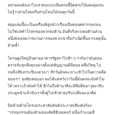
หลายคนยังเอาไปเล่าต่อแบบเพิ่มตรงนี้นิดตรงโน้นหน่อยจน
ไม่รู้ว่าส่วนไหนจริงส่วนไหนโม้จนทุกวันนี้
สมุดเล่มนี้จะเป็นเครื่องพิสูจน์ว่าเรื่องเมื่อค่อนศตวรรษก่อน
ไม่ใช่แค่คำโกหกของพวกต่อต้าน อันที่จริงพวกต่อต้านส่วน
หนึ่งยังเคลมว่าขบวนการของพวกเขาถือกำเนิดขึ้นจากเหตุนั้น
ด้วยซ้ำ
โดรนฝูงใหญ่บินตามอาคารรัฐสภาไปช้า ๆ ว่ากันว่ามันคอย
ตรวจจับทุกสิ่งทุกอย่างตั้งแต่สัญญาณดิจิตอล คลื่นวิทยุ ไป
จนถึงเสียงกระซิบแผ่วเบา ‘สักวันมันจะเจาะเข้าไปในความคิด
ของเรา’ ลุงชัยเคยบอก ผมได้แต่หวังว่าวันนี้มันคงจะยังทำไม่
ได้ เพราะถ้ามันทำได้ อีกไม่ถึงห้านาทีจะมีทีมติดอาวุธมาถีบ
ประตูหน้าแล้วจับเราทั้งคู่ไปเข้าค่ายปรับเปลี่ยนแนวคิด
ปิดท้ายด้วยโดรนประชาสัมพันธ์ประกาศเสียงดังก้อง
“วรรณกรรมต้องห้ามของลัทธิฮิปสเตอร์ หนึ่งเก้าแปดสี่