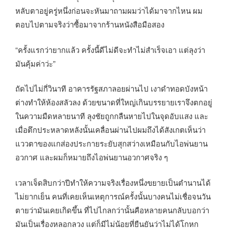
หลับตาอยู่ครู่หนึ่งก่อนจะหันมาถามผมว่าได้มาจากไหน ผม
ตอบไปตามจริงว่าซื้อมาจากร้านหนังสือมือสอง
“ครั้งแรกว่ายากแล้ว ครั้งนี้ดีไม่ดีจะทำไม่สำเร็จเอา แต่ลุงว่า
มันคุ้มค่าว่ะ”
ถัดไปไม่กี่วินาที อาคารรัฐสภาลอยผ่านไป เงาดำทอดบังหน้า
ต่างทำให้ห้องสลัวลง ด้วยขนาดที่ใหญ่เกินบรรยายเราจึงตกอยู่
ในความมืดหลายนาที ลุงชัยถูกกลืนหายไปในจุดอับแสง และ
เมื่อตึกประหลาดหลังนั้นเคลื่อนผ่านไปผมถึงได้สังเกตเห็นว่า
แววตาของแกส่องประกายระยับสุกสว่างเหมือนกับไอพ่นยาน
อวกาศ และผมก็หมายถึงไอพ่นยานอวกาศจริง ๆ
เวลาเจ็ดสิบกว่าปีทำให้ความจริงเรื่องหนึ่งขยายเป็นตำนานได้
ไม่ยากเย็น คนที่เคยเห็นเหตุการณ์ครั้งนั้นบางคนไม่เชื่อจนวัน
ตายว่ามันเคยเกิดขึ้น ที่ไปไกลกว่านั้นคือหลายคนกลับบอกว่า
มันเป็นเรื่องหลอกลวง แต่ก็มีไม่น้อยที่ยืนยันว่าไม่ได้โกหก