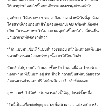
ให้เขาดูว่าเกิดอะไรขึ้นตอนที่จรวดของเราพุ่งผ่านหน้าไป
สุดท้ายเราได้จรวดทรงกระสวยป้อม ๆ มาลำหนึ่งในที่สุด ห้อง
โดยสารเล็กจนตอนที่เข้าไปสอนลุงแกบังคับเครื่องนั้นต้องนั่ง
เบียดกันจนแทบหายใจไม่ออก ผมฉุกคิดขึ้นมาได้ว่านี่มันเป็น
ยานอวกาศที่นั่งเดี่ยวนี่หว่า
“ก็ต้นแบบมันเขียนไว้แบบนี้” ลุงชัยตอบ หน้านิ่งเหมือนเพิ่งแย่ง
หลานกินขนมแล้วบอกว่าพรุ่งนี้จะหาให้ใหม่อีกลำ
หันกลับไปดูรอบตัว บ้านสองชั้นหลังเล็กตอนนี้มีแต่โครงข้าง
นอกเท่านั้นที่เป็นบ้านอยู่ ส่วนข้างในกลายเป็นแท่นปล่อยจรวด
อัดแน่นจนบ้านแทบปริ ไม่ต้องคิดจะสร้างลำที่สองเลย
ลุงพาผมเข้าไปในห้องโดยสารแล้วชี้ให้ดูอุปกรณ์ชิ้นหนึ่ง
“อันนี้เป็นเครื่องส่งสัญญาณ ใส่เพิ่มเข้ามาจากแปลนเดิม หลัง