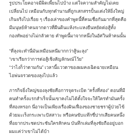
รูปประโยคอาจมีผิดเพี้ยนไปบ้าง แต่ใจความสำคัญไม่เคย
เปลี่ยนไป เหมือนกับทุกตำนานที่ถูกเสกสรรปั้นแต่งให้ยิ่งใหญ่
เกินจริงไปเรื่อย ๆ เรื่องเล่าของคำพูดนี้ที่คนเชื่อกันมากที่สุดคือ
มีมนุษย์ห้าคนจากดาวที่ผืนดินแห้งระแหงยืนหยัดต่อสู้ทั้ง
กองทัพอย่างไม่กลัวตาย คำพูดนี้มาจากหนึ่งในอัศวินห้าคนนั้น
“ที่ลุงจะทำนี่มันเหมือนหนีมากกว่าสู้นะลุง”
“เขาเรียกว่าการต่อสู้เชิงสัญลักษณ์โว้ย”
“ว่าไงก็ว่าตามกัน” เวลานี้แววตาของผมคงเฉิดฉายเหมือน
ไอพ่นจรวดของลุงไปแล้ว
ภารกิจยิ่งใหญ่ของลุงชัยคือการจุดระเบิด “ครั้งที่สอง” ตอนที่มี
คนทำครั้งแรกสำเร็จนั้นเขาคงไม่ได้ตั้งใจจะให้ใครทำมันครั้ง
ที่สองหรอก นี่อาจเป็นเพียงเรื่องฝันเฟื่องของชายชราผู้ป่วยไข้
ด้วยมะเร็งกระเพาะปัสสาวะ หรือคนขับแท๊กซี่ปากเสียคนหนึ่ง
ที่อยากประชดประชันใครสักคน บันทึกเล่มที่ลุงชัยถืออยู่บอก
ผมแค่ว่าเขาไม่ได้บ้า